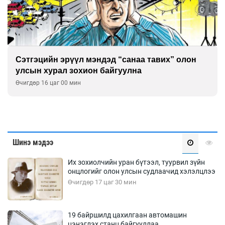
Сэтгэцийн эрүүл мэндэд “санаа тавих” олон
улсын хурал зохион байгуулна
Өчигдөр 16 цаг 00 мин
Шинэ мэдээ
Их зохиолчийн уран бүтээл, туурвил зүйн
онцлогийг олон улсын судлаачид хэлэлцлээ
Өчигдөр 17 цаг 30 мин
19 байршилд цахилгаан автомашин
цэнэглэх станц байгууллаа