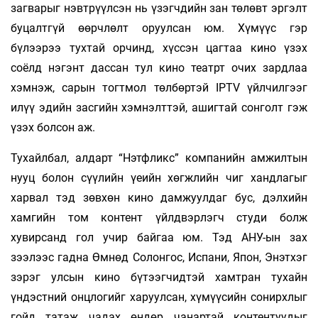
загварыг нэвтрүүлсэн нь үзэгчдийн зан төлөвт эргэлт
буцалтгүй өөрчлөлт оруулсан юм. Хүмүүс гэр
бүлээрээ тухтай орчинд, хүссэн цагтаа кино үзэх
соёлд нэгэнт дассан тул кино театрт очих зардлаа
хэмнэж, сарын тогтмол төлбөртэй IPTV үйлчилгээг
илүү эдийн засгийн хэмнэлттэй, ашигтай сонголт гэж
үзэх болсон аж.
Тухайлбал, алдарт “Нэтфликс” компанийн амжилтын
нууц болон сүүлийн үеийн хөгжлийн чиг хандлагыг
харвал тэд зөвхөн кино дамжуулдаг бус, дэлхийн
хамгийн том контент үйлдвэрлэгч студи болж
хувирсанд гол учир байгаа юм. Тэд АНУ-ын зах
зээлээс гадна Өмнөд Солонгос, Испани, Япон, Энэтхэг
зэрэг улсын кино бүтээгчидтэй хамтран тухайн
үндэстний онцлогийг харуулсан, хүмүүсийн сонирхлыг
гойд татаж чадах өндөр чанартай контентуудыг