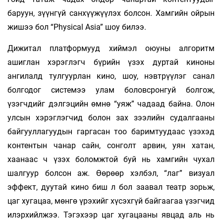
баруун, зүүнгүй санхүүжүүлэх болсон. Хамгийн ойрын
жишээ бол “Physical Аsia” шоу билээ.
Дижитал платформууд хиймэл оюуны алгоритм
ашиглан хэрэглэгч бүрийн үзэх дуртай киноны
ангилалд тулгуурлан кино, шоу, нэвт­рүүлэг санал
болгодог системээ улам боловсронгуй болгож,
үзэгчдийг дэлгэцийн өмнө “уяж” чадаад байна. Олон
улсын хэрэглэгчид болон зах зээлийн судалгааны
байгууллагуудын гаргасан тоо баримтуудаас үзэхэд
контентын чанар сайн, сонголт арвин, уян хатан,
хаанаас ч үзэх боломжтой буй нь хамгийн чухал
шалгуур болсон аж. Өөрөөр хэлбэл, “лаг” визуал
эффект, дуутай кино биш л бол заавал театр зорьж,
цаг хугацаа, мөнгө үрэхийг хүсэхгүй байгаагаа үзэгчид
илэрхийлжээ. Тэгэхээр цаг хугацааны явцад аль нь