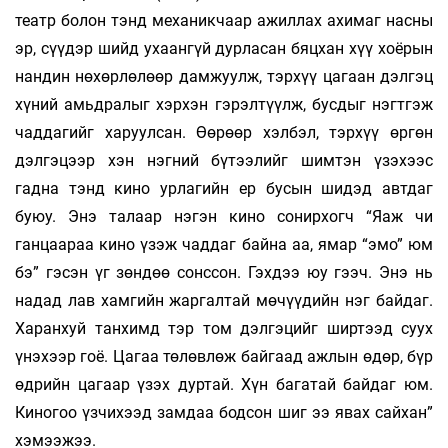
театр болон тэнд механикчаар ажиллах ахимаг насны
эр, сүүдэр шийд ухаангүй дурласан бяцхан хүү хоёрын
нандин нөхөрлөлөөр дамжуулж, тэрхүү цагаан дэлгэц
хүний амьдралыг хэрхэн гэрэлтүүлж, бусдыг нэгтгэж
чаддагийг харуулсан. Өөрөөр хэлбэл, тэрхүү өргөн
дэлгэцээр хэн нэгний бүтээлийг шимтэн үзэхээс
гадна тэнд кино урлагийн ер бусын шидэд автдаг
буюу. Энэ талаар нэгэн кино сонирхогч “Яаж чи
ганцаараа кино үзэж чаддаг байна аа, ямар “эмо” юм
бэ” гэсэн үг зөндөө сонссон. Гэхдээ юу гээч. Энэ нь
надад лав хамгийн жаргалтай мөчүүдийн нэг байдаг.
Харанхуй танхимд тэр том дэлгэцийг ширтээд суух
үнэхээр гоё. Цагаа төлөвлөж байгаад ажлын өдөр, бүр
өдрийн цагаар үзэх дуртай. Хүн багатай байдаг юм.
Киногоо үзчихээд замдаа бодсон шиг ээ явах сайхан”
хэмээжээ.