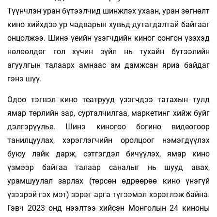
Түүнчлэн уран бүтээлчид шинжлэх ухаан, уран зөгнөлт
кино хийхдээ ур чадварын хувьд дутагдалтай байгааг
онцолжээ. Шинэ үеийн үзэгчдийн киног сонгон үзэхэд
нөлөөлдөг гол хүчин зүйл нь тухайн бүтээлийн
агуулгын та­лаарх амнаас ам дамжсан яриа байдаг
гэнэ шүү.
Одоо тэгвэл кино театрууд үзэгчдээ татахын тулд
ямар төрлийн зар, сурталчилгаа, маркетинг хийж буйг
дэлгэрүүлье. Шинэ киногоо богино видеогоор
танилцуулах, хэрэглэгчийн оролцоог нэмэгдүүлэх
буюу лайк дарж, сэтгэгдэл бичүүлэх, ямар кино
үзмээр байгаа талаар саналыг нь шууд авах,
урамшуулал зарлах (төрсөн өдрөөрөө кино үнэгүй
үзээрэй гэх мэт) зэрэг арга түгээмэл хэрэглэж байна.
Гэвч 2023 онд нээлтээ хийсэн Монголын 24 киноны