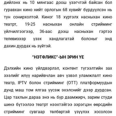
дийлэнх нь 10 мянгаас доош үзэгчтэй байсан бол
гуравхан кино нийт орлогын 68 хувийг бүрдүүлсэн нь
тун сонирхолтой. Киног 18 хүртэлх насныхан кино
театрт, 19-25 насныхан онлайн стрийминг
үйлчилгээгээр, 36-аас дээш насныхан гэртээ
телевизээр үзэх хандлагатай болсныг энд
дахин дурдах нь зүйтэй.
“НЭТФЛИКС”-ЫН ЭРИН ҮЕ
Дэлхийн кино үйлдвэрлэл, контент түгээлтийн зах
зээлийг илүү нарийвчлан авч үзвэл уламжлалт кино
театр, IPTV болон стрийминг (OTT) платформуудын
дунд маш том ялгаа үүсэж эхэлснийг дээр дурдсан.
Цар тахлын дараа энэ нь бүр даамжирч, зарим студи
шинэ бүтээлээ театрт нээхтэйгээ зэрэгцэн өөрсдийн
стрийминг сувгаар төлбөртэй үзүүлэх хосолсон