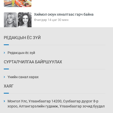
Хиймэл оюун хяналтаас гарч байна
Өчигдөр 14 цаг 30 мин
РЕДАКЦЫН ЁС ЗҮЙ
Эмэгтэйчүүд Бээжин, эрэгтэйчүүд Японд
бэлтгэл базаахаар хилийн дээс алхлаа
Өчигдөр 14 цаг 00 мин
Редакцын ёс зүй
СУРТАЛЧИЛГАА БАЙРШУУЛАХ
АНУ-ын Цэргийн кибер командлалаын
ажилтнууд амиа хорлох явдал эрс
нэмэгджээ
Үнийн санал харах
Өчигдөр 13 цаг 52 мин
ХАЯГ
Монголын шигшээ Хонконгийн багийг ялж,
эхний хожлоо авлаа
Монгол Улс, Улаанбаатар 14200, Сүхбаатар дүүрэг 8-р
Өчигдөр 13 цаг 30 мин
хороо, Алтангэрэлийн гудамж, Улаанбаатар зочид буудал