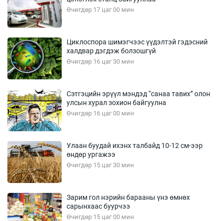
Өчигдөр 17 цаг 00 мин
Циклоспора шимэгчээс үүдэлтэй гэдэсний
халдвар дэгдэж болзошгүй
Өчигдөр 16 цаг 30 мин
Сэтгэцийн эрүүл мэндэд “санаа тавих” олон
улсын хурал зохион байгуулна
Өчигдөр 16 цаг 00 мин
Улаан буудай ихэнх талбайд 10-12 см-ээр
өндөр ургажээ
Өчигдөр 15 цаг 30 мин
Зарим гол нэрийн барааны үнэ өмнөх
сарынхаас буурчээ
Өчигдөр 15 цаг 00 мин