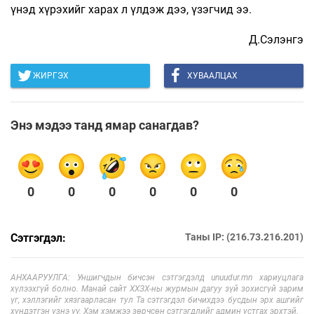
үнэд хүрэхийг харах л үлдэж дээ, үзэгчид ээ.
Д.Сэлэнгэ
ЖИРГЭХ
ХУВААЛЦАХ
Энэ мэдээ танд ямар санагдав?
0
0
0
0
0
0
Сэтгэгдэл:
Таны IP: (216.73.216.201)
АНХААРУУЛГА: Уншигчдын бичсэн сэтгэгдэлд unuudur.mn хариуцлага
хүлээхгүй болно. Манай сайт ХХЗХ-ны журмын дагуу зүй зохисгүй зарим
үг, хэллэгийг хязгаарласан тул Та сэтгэгдэл бичихдээ бусдын эрх ашгийг
хүндэтгэн үзнэ үү. Хэм хэмжээ зөрчсөн сэтгэгдлийг админ устгах эрхтэй.