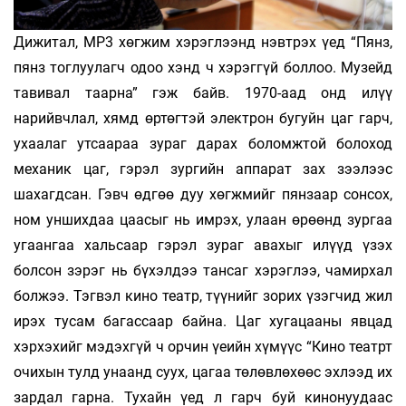
Дижитал, MP3 хөгжим хэрэглээнд нэвтрэх үед “Пянз,
пянз тоглуулагч одоо хэнд ч хэрэггүй боллоо. Музейд
тавивал таарна” гэж байв. 1970-аад онд илүү
нарийвчлал, хямд өртөгтэй электрон бугуйн цаг гарч,
ухаалаг утсаараа зураг дарах боломжтой болоход
механик цаг, гэрэл зургийн аппарат зах зээлээс
шахагдсан. Гэвч өдгөө дуу хөгжмийг пянзаар сонсох,
ном уншихдаа цаасыг нь имрэх, улаан өрөөнд зургаа
угаангаа хальсаар гэрэл зураг авахыг илүүд үзэх
болсон зэрэг нь бүхэлдээ тансаг хэрэглээ, чамирхал
болжээ. Тэгвэл кино театр, түүнийг зорих үзэгчид жил
ирэх тусам багассаар байна. Цаг хугацааны явцад
хэрхэхийг мэдэхгүй ч орчин үеийн хүмүүс “Кино театрт
очихын тулд унаанд суух, цагаа төлөвлөхөөс эхлээд их
зардал гарна. Тухайн үед л гарч буй кинонуудаас