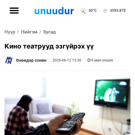
30°C
3593.87
$
Нүүр
Нийгэм
Бусад
Кино театрууд эзгүйрэх үү
Өнөөдөр сонин
2026-06-12 15:30
6 мин унших