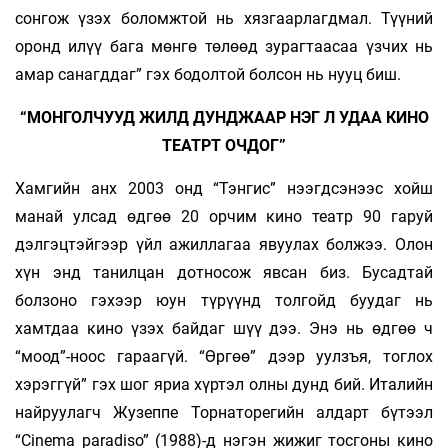
сонгож үзэх боломжтой нь хязгаарлагдмал. Түүний
оронд илүү бага мөнгө төлөөд зурагтаасаа үзчих нь
амар санагддаг” гэх бодолтой болсон нь нууц биш.
“МОНГОЛЧУУД ЖИЛД ДУНДЖААР НЭГ Л УДАА КИНО
ТЕАТРТ ОЧДОГ”
Хамгийн анх 2003 онд “Тэнгис” нээгдсэнээс хойш
манай улсад өдгөө 20 орчим кино театр 90 гаруй
дэлгэцтэйгээр үйл ажиллагаа явуулах болжээ. Олон
хүн энд танилцан дотносож явсан биз. Бусадтай
болзоно гэхээр юун түрүүнд толгойд буудаг нь
хамтдаа кино үзэх байдаг шүү дээ. Энэ нь өдгөө ч
“моод”-ноос гараагүй. “Өргөө” дээр уулзъя, тоглох
хэрэггүй” гэх шог яриа хүртэл олны дунд бий. Италийн
найруулагч Жузеппе Торнаторегийн алдарт бүтээл
“Cinema paradiso” (1988)-д нэгэн жижиг тосгоны кино