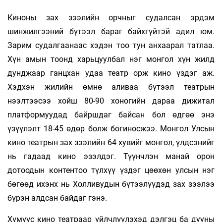
Киноны зах зээлийн орчныг судалсан эрдэм
шинжилгээний бүтээл бараг байхгүйтэй адил юм.
Зарим судалгаанаас хэдэн тоо тун анхаарал татлаа.
Хүн амын тоонд харьцуулбал нэг монгол хүн жилд
дунджаар ганцхан удаа театр орж кино үздэг аж.
Хэдхэн жилийн өмнө аливаа бүтээл театрын
нээлтээсээ хойш 80-90 хоногийн дараа дижитал
платформуудад байршдаг байсан бол өдгөө энэ
үзүүлэлт 18-45 өдөр болж бо­гинос­жээ. Монгол Улсын
кино театрын зах зээлийн 64 хувийг монгол, үлдсэнийг
нь гадаад кино эзэлдэг. Түүнчлэн манай орон
дотоодын контентоо түлхүү үздэг цөөхөн улсын нэг
бөгөөд ихэнх нь Холливудын бүтээлүүдэд зах зээлээ
бүрэн алдсан байдаг гэнэ.
Хүмүүс кино театраар үйлчлүүлэхэд дэлгэц ба дууны