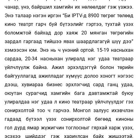
чанар, үнэ, байршил хамгийн их нөлөөлдөг гэж үзжээ.
Энэ талаар нэгэн иргэн “Би IPTV-д 8900 төгрөг төлөөд
кино театрт гарч буй бүтээлийг гэртээ, тухтай үзэх
боломжтой байхад дор хаяж 20 мянган төгрөгийн
зардал гаргаад тийшээ явах шаардлагагүй шүү дээ”
хэмээсэн юм. Энэ нь ч үнэний ортой. 15-19 нас­ныхан
сардаа, 20-34 насныхан улиралд нэг удаа театраар
үйлчлүүлж байна. Ажил эрхэлдэггүй болон төрийн
байгууллагад ажилладаг хүмүүс долоо хоногт нэгээс
дээш, хувиараа бизнес эрхлэгчид сард ганц удаа,
оюутан сурагчид хамгийн бага давтамжтай буюу
улиралдаа нэг удаа л кино театраар үйлчлүүлдэг гэх
сонирхолтой тоо ч гарчээ. Монгол залуус ихэвчлэн
гадаад бүтээл үзэх сонирхолтой бөгөөд киноны
гол дүрд ямар жүжигчин тоглосныг гярхай харж үзэх,
эсэхээ шийддэг гэж хариулсан байх жишээтэй.