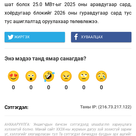
шат болох 25.0 МВт-ыг 2025 оны аравдугаар сард,
хоёрдугаар блокийг 2026 оны гуравдугаар сард тус
тус ашиглалтад оруулахаар төлөвлөжээ.
ЖИРГЭХ
ХУВААЛЦАХ
Энэ мэдээ танд ямар санагдав?
0
0
0
0
0
0
Сэтгэгдэл:
Таны IP: (216.73.217.122)
АНХААРУУЛГА: Уншигчдын бичсэн сэтгэгдэлд unuudur.mn хариуцлага
хүлээхгүй болно. Манай сайт ХХЗХ-ны журмын дагуу зүй зохисгүй зарим
үг, хэллэгийг хязгаарласан тул Та сэтгэгдэл бичихдээ бусдын эрх ашгийг