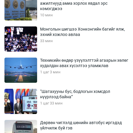
ажилтнууд амиа хорлох явдал эрс
нэмэгджээ
10 мин
Монголын шигшээ Хонконгийн багийг ялж,
эхний хожлоо авлаа
33 мин
Техникийн өндөр үзүүлэлттэй агаарын хөлөг
худалдан авах хүсэлтээ уламжлав
1 цаг 3 мин
“Шатахууны бус, бодлогын хомсдол
нүүрлээд байна”
1 цаг 33 мин
Дөрвөн чиглэлд шөнийн автобус иргэдэд
үйлчилж буй гэв