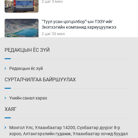
2 цаг 3 мин
“Туул усан цогцолбор”-ын ТЭЗҮ-ийг
Энэтхэгийн компанид хариуцуулжээ
2 цаг 33 мин
РЕДАКЦЫН ЁС ЗҮЙ
Алтны үнэ долоо хоногийнхоо дээд түвшинд
хүрэв
3 цаг 3 мин
Редакцын ёс зүй
СУРТАЛЧИЛГАА БАЙРШУУЛАХ
Сурагчдын дүрэмт хувцасны иж бүрдэлд
поло цамц орууллаа
Үнийн санал харах
3 цаг 33 мин
ХАЯГ
Шинжлэх ухаанаа хөсөр хаясан улс
чадваргүй мэргэжилтнүүд л “үйлдвэрлэдэг”
Монгол Улс, Улаанбаатар 14200, Сүхбаатар дүүрэг 8-р
4 цаг 3 мин
хороо, Алтангэрэлийн гудамж, Улаанбаатар зочид буудал