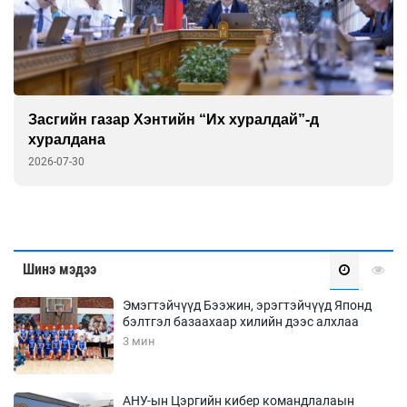
Засгийн газар Хэнтийн “Их хуралдай”-д
хуралдана
2026-07-30
Шинэ мэдээ
Эмэгтэйчүүд Бээжин, эрэгтэйчүүд Японд
бэлтгэл базаахаар хилийн дээс алхлаа
3 мин
АНУ-ын Цэргийн кибер командлалаын