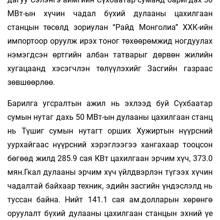
МВт-ын хүчин чадал бүхий дулааны цахилгаан
станцын төсөлд зориулан “Райд Монголиа” ХХК-ийн
импортоор оруулж ирэх тоног төхөөрөмжид ногдуулах
нэмэгдсэн өртгийн албан татварыг дөрвөн жилийн
хугацаанд хэсэгчлэн төлүүлэхийг Засгийн газраас
зөвшөөрлөө.
Барилга угсралтын ажил нь эхлээд буй Сүхбаатар
сумын нутаг дахь 50 МВт-ын дулааны цахилгаан станц
нь Түшиг сумын нутагт орших Хужиртын нүүрсний
уурхайгаас нүүрсний хэрэглээгээ хангахаар тооцсон
бөгөөд жилд 285.9 сая КВт цахилгаан эрчим хүч, 373.0
мян.Гкал дулааны эрчим хүч үйлдвэрлэн түгээх хүчин
чадалтай байхаар техник, эдийн засгийн үндэслэлд нь
туссан байна. Нийт 141.1 сая ам.долларын хөрөнгө
оруулалт бүхий дулааны цахилгаан станцын эхний үе