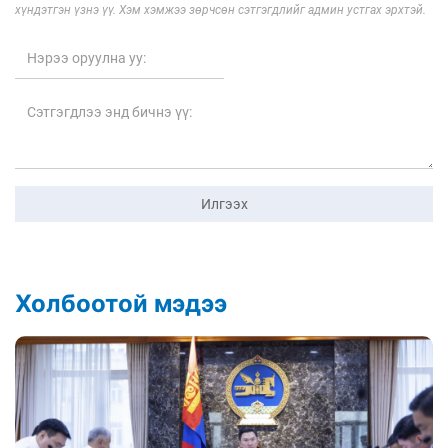
хүндэтгэн үзнэ үү. Хэм хэмжээ зөрчсөн сэтгэгдлийг админ устгах эрхтэй.
Илгээх
Холбоотой мэдээ