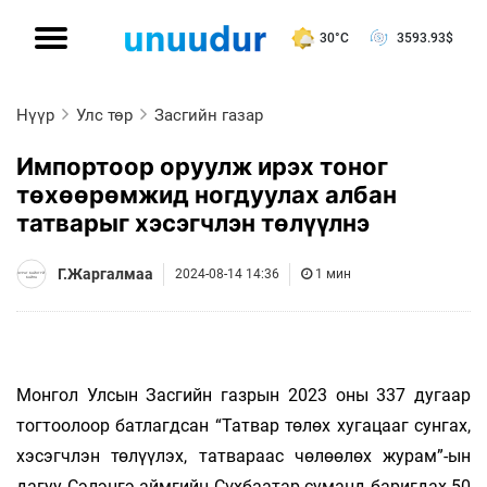
30°C
3593.93
$
Нүүр
Улс төр
Засгийн газар
Импортоор оруулж ирэх тоног
төхөөрөмжид ногдуулах албан
татварыг хэсэгчлэн төлүүлнэ
Г.Жаргалмаа
2024-08-14 14:36
1 мин
Монгол Улсын Засгийн газрын 2023 оны 337 дугаар
тогтоолоор батлагдсан “Татвар төлөх хугацааг сунгах,
хэсэгчлэн төлүүлэх, татвараас чөлөөлөх журам”-ын
дагуу Сэлэнгэ аймгийн Сүхбаатар суманд баригдах 50