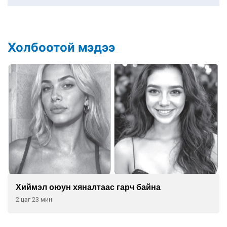
Холбоотой мэдээ
Хиймэл оюун хяналтаас гарч байна
2 цаг 23 мин