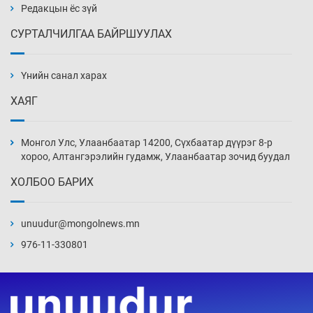
3 цаг 23 мин
Редакцын ёс зүй
СУРТАЛЧИЛГАА БАЙРШУУЛАХ
Техникийн өндөр үзүүлэлттэй агаарын хөлөг
худалдан авах хүсэлтээ уламжлав
Үнийн санал харах
3 цаг 53 мин
ХАЯГ
“Шатахууны бус, бодлогын хомсдол
нүүрлээд байна”
Монгол Улс, Улаанбаатар 14200, Сүхбаатар дүүрэг 8-р
4 цаг 23 мин
хороо, Алтангэрэлийн гудамж, Улаанбаатар зочид буудал
ХОЛБОО БАРИХ
Дөрвөн чиглэлд шөнийн автобус иргэдэд
үйлчилж буй гэв
unuudur@mongolnews.mn
4 цаг 53 мин
976-11-330801
“Туул усан цогцолбор”-ын ТЭЗҮ-ийг
Энэтхэгийн компанид хариуцуулжээ
5 цаг 23 мин