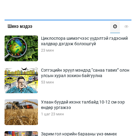
Шинэ мэдээ
Циклоспора шимэгчээс үүдэлтэй гэдэсний
халдвар дэгдэж болзошгүй
23 мин
Сэтгэцийн эрүүл мэндэд “санаа тавих” олон
улсын хурал зохион байгуулна
53 мин
Улаан буудай ихэнх талбайд 10-12 см-ээр
өндөр ургажээ
1 цаг 23 мин
Зарим гол нэрийн барааны үнэ өмнөх