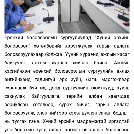
Ерөнхий боловсролын сургуулиудад “Хүний эрхийн
боловсрол” хөтөлбөрийг хэрэгжүүлж, гарын авлага
боловсруулахаар болжээ. Үүний хүрээнд ажлын хэсэг
байгуулж, анхны хурлаа хийсэн байна. Ажлын
хэсгийнхэн ерөнхий боловсролын сургуулийн ахлах
ангийнханд төдийгүй эрх зүйч, багш мэргэжлээр
суралцаж буй их, дээд сургуулийн оюутнууд, хууль
сахиулах байгууллага, төрийн албан хаагчдад
зориулсан хөтөлбөр, сурах бичиг, гарын авлага
боловсруулж, олон нийтээр хэлэлцүүлэн санал бодлыг
нь тусгах гэнэ. Хүний эрхийн мэдрэмжтэй иргэдтэй
улс болохын тулд ахлах ангиас нь эхлэн боловсрол