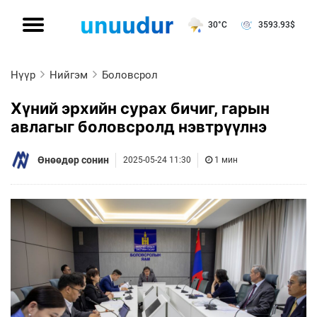
30°C
3593.93
$
Нүүр
Нийгэм
Боловсрол
Хүний эрхийн сурах бичиг, гарын
авлагыг боловсролд нэвтрүүлнэ
Өнөөдөр сонин
2025-05-24 11:30
1 мин