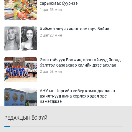
сарынхаас буурчээ
1 цаг 53 мин
Хиймэл оюун хяналтаас гарч байна
2 цаг 23 мин
Эмэгтэйчүүд Бээжин, эрэгтэйчүүд Японд
бэлтгэл базаахаар хилийн дээс алхлаа
2 цаг 53 мин
АНУ-ын Цэргийн кибер командлалаын
ажилтнууд амиа хорлох явдал эрс
нэмэгджээ
3 цаг 0 мин
РЕДАКЦЫН ЁС ЗҮЙ
Монголын шигшээ Хонконгийн багийг ялж,
эхний хожлоо авлаа