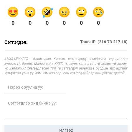
0
0
0
0
0
0
Сэтгэгдэл:
Таны IP: (216.73.217.18)
АНХААРУУЛГА: Уншигчдын бичсэн сэтгэгдэлд unuudur.mn хариуцлага
хүлээхгүй болно. Манай сайт ХХЗХ-ны журмын дагуу зүй зохисгүй зарим
үг, хэллэгийг хязгаарласан тул Та сэтгэгдэл бичихдээ бусдын эрх ашгийг
хүндэтгэн үзнэ үү. Хэм хэмжээ зөрчсөн сэтгэгдлийг админ устгах эрхтэй.
Илгээх