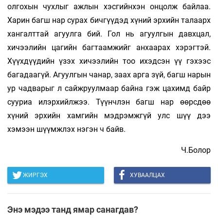
олгохын чухлыг ажлын хэсгийнхэн онцолж байлаа.
Харин багш нар сурах бичгүүдэд хүний эрхийн талаарх
хангалттай агуулга бий. Гол нь агуулгын давхцал,
хичээлийн цагийн багтаамжийг анхаарах хэрэгтэй.
Хүүхдүүдийн үзэх хичээлийн тоо ихэдсэн үү гэхээс
багадаагүй. Агуулгын чанар, заах арга зүй, багш нарын
ур чадварыг л сайжруулмаар байна гэж цахимд байр
сууриа илэрхийлжээ. Түүнчлэн багш нар өөрсдөө
хүний эрхийн хамгийн мэдрэмжгүй улс шүү дээ
хэмээн шүүмжлэх нэгэн ч байв.
Ч.Болор
ЖИРГЭХ
ХУВААЛЦАХ
Энэ мэдээ танд ямар санагдав?