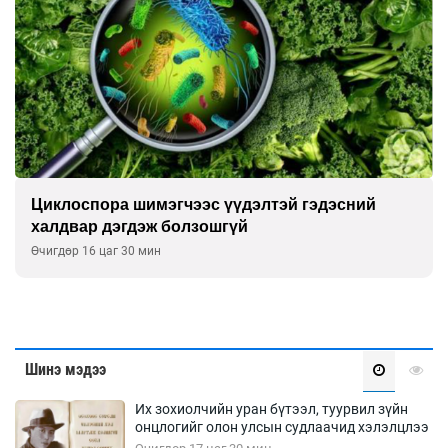
Сэтгэцийн эрүүл мэндэд “санаа тавих” олон
улсын хурал зохион байгуулна
Өчигдөр 16 цаг 00 мин
Шинэ мэдээ
Их зохиолчийн уран бүтээл, туурвил зүйн
онцлогийг олон улсын судлаачид хэлэлцлээ