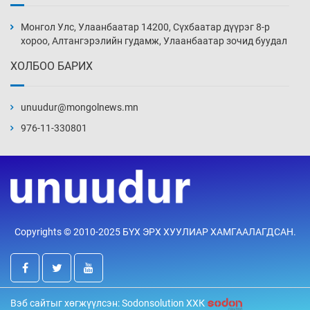
Монголын шигшээ Хонконгийн багийг ялж,
эхний хожлоо авлаа
Монгол Улс, Улаанбаатар 14200, Сүхбаатар дүүрэг 8-р
Өчигдөр 13 цаг 30 мин
хороо, Алтангэрэлийн гудамж, Улаанбаатар зочид буудал
ХОЛБОО БАРИХ
Техникийн өндөр үзүүлэлттэй агаарын хөлөг
худалдан авах хүсэлтээ уламжлав
unuudur@mongolnews.mn
Өчигдөр 13 цаг 00 мин
976-11-330801
“Шатахууны бус, бодлогын хомсдол
нүүрлээд байна”
Өчигдөр 12 цаг 30 мин
Дөрвөн чиглэлд шөнийн автобус иргэдэд
Copyrights © 2010-2025 БҮХ ЭРХ ХУУЛИАР ХАМГААЛАГДСАН.
үйлчилж буй гэв
Өчигдөр 12 цаг 00 мин
“Туул усан цогцолбор”-ын ТЭЗҮ-ийг
Вэб сайтыг хөгжүүлсэн: Sodonsolution ХХК