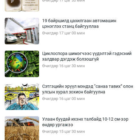
Өчигдөр 17 цаг 30 мин
19 байршилд цахилгаан автомашин
цэнэглэх станц байгууллаа
Өчигдөр 17 цаг 00 мин
Циклоспора шимэгчээс үүдэлтэй гэдэсний
халдвар дэгдэж болзошгүй
Өчигдөр 16 цаг 30 мин
Сэтгэцийн эрүүл мэндэд “санаа тавих” олон
улсын хурал зохион байгуулна
Өчигдөр 16 цаг 00 мин
Улаан буудай ихэнх талбайд 10-12 см-ээр
өндөр ургажээ
Өчигдөр 15 цаг 30 мин