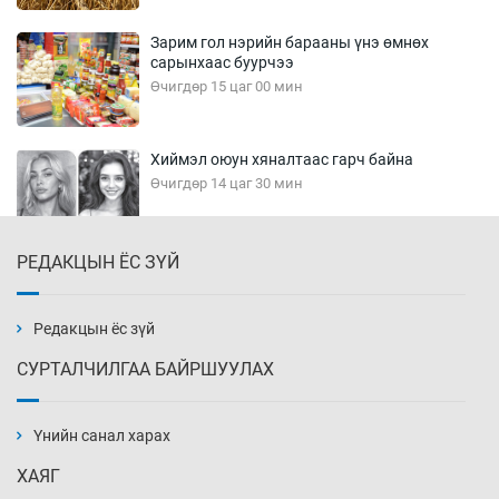
Зарим гол нэрийн барааны үнэ өмнөх
сарынхаас буурчээ
Өчигдөр 15 цаг 00 мин
Хиймэл оюун хяналтаас гарч байна
Өчигдөр 14 цаг 30 мин
РЕДАКЦЫН ЁС ЗҮЙ
Эмэгтэйчүүд Бээжин, эрэгтэйчүүд Японд
бэлтгэл базаахаар хилийн дээс алхлаа
Өчигдөр 14 цаг 00 мин
Редакцын ёс зүй
СУРТАЛЧИЛГАА БАЙРШУУЛАХ
АНУ-ын Цэргийн кибер командлалаын
ажилтнууд амиа хорлох явдал эрс
нэмэгджээ
Үнийн санал харах
Өчигдөр 13 цаг 52 мин
ХАЯГ