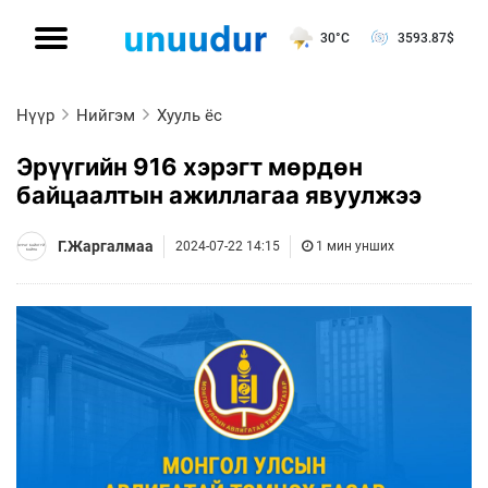
30°C
3593.87
$
Нүүр
Нийгэм
Хууль ёс
Эрүүгийн 916 хэрэгт мөрдөн
байцаалтын ажиллагаа явуулжээ
Г.Жаргалмаа
2024-07-22 14:15
1 мин унших