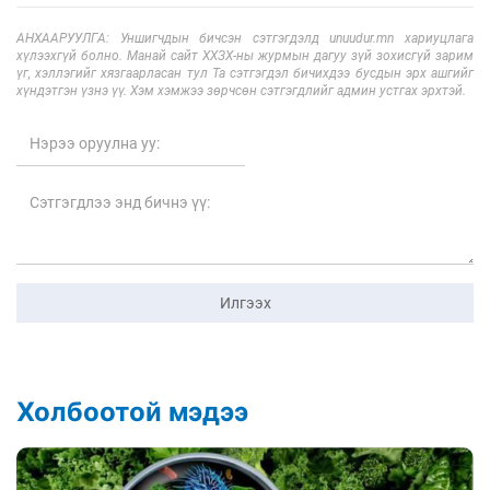
АНХААРУУЛГА: Уншигчдын бичсэн сэтгэгдэлд unuudur.mn хариуцлага
хүлээхгүй болно. Манай сайт ХХЗХ-ны журмын дагуу зүй зохисгүй зарим
үг, хэллэгийг хязгаарласан тул Та сэтгэгдэл бичихдээ бусдын эрх ашгийг
хүндэтгэн үзнэ үү. Хэм хэмжээ зөрчсөн сэтгэгдлийг админ устгах эрхтэй.
Илгээх
Холбоотой мэдээ