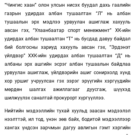
“Чингис хаан” олон улсын нисэх буудал дахь гаалийн
газрын удирдах албан тушаалтан “Л” нь албан
тушаалын эрх мэдлээ урвуулан ашиглаж хахууль
авсан гэх, “Улаанбаатар спорт менежмент” ХК-ийн
удирдах албан тушаалтан “Т” нь бусдад давуу байдал
бий болгосны хариуд хахууль авсан гэх, “Эрдэнэт
үйлдвэр” ХХК-ийн удирдах албан тушаалтан “Д” нь
албаны эрх ашгийн эсрэг албан тушаалын байдлаа
урвуулан ашиглаж, үйлдвэрийн ашиг сонирхолд хүнд
хор уршиг учруулсан гэх зэрэг эрүүгийн хэргүүдийн
мөрдөн шалгах ажиллагааг дуусгаж, шүүхэд
шилжүүлэх саналтай прокурорт хүргүүллээ.
Нийтийн мэдээллийн тухай хуульд заасан мэдээлэл
нээлттэй, ил тод, үнэн зөв байх, бодитой мэдээллээр
хангах үндсэн зарчмын дагуу авлигын гэмт хэргийн