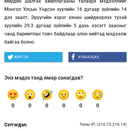
мөрдөн шалгах ажиллагааны талаарх мэдээллийг
Монгол Улсын Үндсэн хуулийн 16 дугаар зүйлийн 14
дэх заалт, Эрүүгийн хэрэг хянан шийдвэрлэх тухай
хуулийн 29.3 дугаар зүйлийн 5 дахь хэсэгт заасныг
чанд баримтлан товч байдлаар олон нийтэд мэдээлж
байгаа болно.
ЖИРГЭХ
ХУВААЛЦАХ
Энэ мэдээ танд ямар санагдав?
0
0
0
0
0
0
Сэтгэгдэл:
Таны IP: (216.73.216.14)