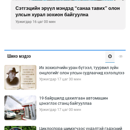
Сэтгэцийн эрүүл мэндэд “санаа тавих” олон
улсын хурал зохион байгуулна
Уржигдар 16 цаг 00 мин
Шинэ мэдээ
Их зохиолчийн уран бүтээл, туурвил зүйн
онцлогийг олон улсын судлаачид хэлэлцлээ
Уржигдар 17 цаг 30 мин
19 байршилд цахилгаан автомашин
цэнэглэх станц байгууллаа
Уржигдар 17 цаг 00 мин
Циклоспора шимэгчээс үүдэлтэй гэдэсний