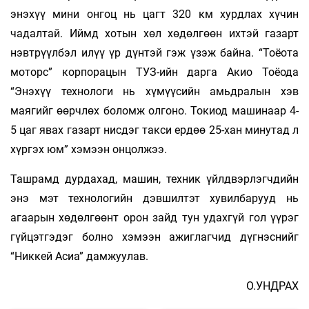
энэхүү мини онгоц нь цагт 320 км хурдлах хүчин
чадалтай. Иймд хотын хөл хөдөлгөөн ихтэй газарт
нэвтрүүлбэл илүү үр дүнтэй гэж үзэж байна. “Тоёота
моторс” корпорацын ТУЗ-ийн дарга Акио Тоёода
“Энэхүү технологи нь хүмүүсийн амьдралын хэв
маягийг өөрчлөх боломж олгоно. Токиод машинаар 4-
5 цаг явах газарт нисдэг такси ердөө 25-хан минутад л
хүргэх юм” хэмээн онцолжээ.
Ташрамд дурдахад, машин, техник үйлдвэрлэгчдийн
энэ мэт технологийн дэвшилтэт хувилбарууд нь
агаарын хөдөлгөөнт орон зайд тун удахгүй гол үүрэг
гүйцэтгэдэг болно хэмээн ажиглагчид дүгнэснийг
“Никкей Асиа” дамжуулав.
О.УНДРАХ