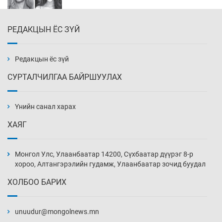
РЕДАКЦЫН ЁС ЗҮЙ
Эмэгтэйчүүд Бээжин, эрэгтэйчүүд Японд
бэлтгэл базаахаар хилийн дээс алхлаа
Уржигдар 14 цаг 00 мин
Редакцын ёс зүй
СУРТАЛЧИЛГАА БАЙРШУУЛАХ
АНУ-ын Цэргийн кибер командлалаын
ажилтнууд амиа хорлох явдал эрс
нэмэгджээ
Үнийн санал харах
Уржигдар 13 цаг 52 мин
ХАЯГ
Монголын шигшээ Хонконгийн багийг ялж,
эхний хожлоо авлаа
Монгол Улс, Улаанбаатар 14200, Сүхбаатар дүүрэг 8-р
Уржигдар 13 цаг 30 мин
хороо, Алтангэрэлийн гудамж, Улаанбаатар зочид буудал
ХОЛБОО БАРИХ
Техникийн өндөр үзүүлэлттэй агаарын хөлөг
худалдан авах хүсэлтээ уламжлав
unuudur@mongolnews.mn
Уржигдар 13 цаг 00 мин