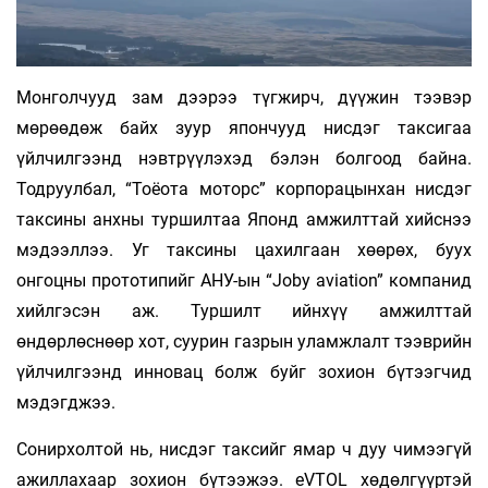
Монголчууд зам дээрээ түгжирч, дүүжин тээвэр
мөрөөдөж байх зуур япончууд нисдэг таксигаа
үйлчилгээнд нэвтрүүлэхэд бэлэн болгоод байна.
Тодруулбал, “Тоёота моторс” корпорацынхан нисдэг
таксины анхны туршилтаа Японд амжилттай хийснээ
мэдээллээ. Уг таксины цахилгаан хөөрөх, буух
онгоцны прототипийг АНУ-ын “Joby аviation” компанид
хийлгэсэн аж. Туршилт ийнхүү амжилттай
өндөрлөснөөр хот, суурин газрын уламжлалт тээврийн
үйлчилгээнд инновац болж буйг зохион бүтээгчид
мэдэгджээ.
Сонирхолтой нь, нисдэг таксийг ямар ч дуу чимээгүй
ажиллахаар зохион бүтээжээ. eVTOL хөдөлгүүртэй