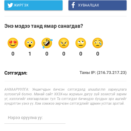
ЖИРГЭХ
ХУВААЛЦАХ
Энэ мэдээ танд ямар санагдав?
0
1
0
0
0
0
Сэтгэгдэл:
Таны IP: (216.73.217.23)
АНХААРУУЛГА: Уншигчдын бичсэн сэтгэгдэлд unuudur.mn хариуцлага
хүлээхгүй болно. Манай сайт ХХЗХ-ны журмын дагуу зүй зохисгүй зарим
үг, хэллэгийг хязгаарласан тул Та сэтгэгдэл бичихдээ бусдын эрх ашгийг
хүндэтгэн үзнэ үү. Хэм хэмжээ зөрчсөн сэтгэгдлийг админ устгах эрхтэй.