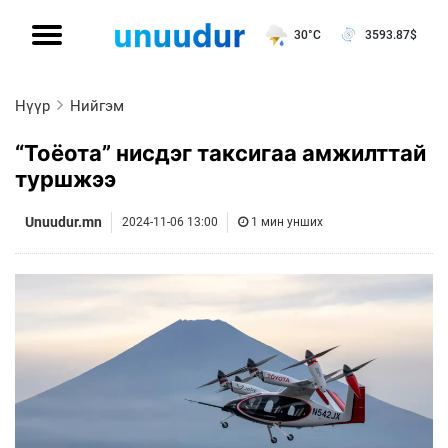
30°C
3593.87
$
Нүүр
Нийгэм
“Тоёота” нисдэг таксигаа амжилттай
туршжээ
Unuudur.mn
2024-11-06 13:00
1 мин унших