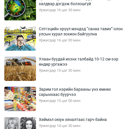
халдвар дэгдэж болзошгүй
Уржигдар 16 цаг 30 мин
Сэтгэцийн эрүүл мэндэд “санаа тавих” олон
улсын хурал зохион байгуулна
Уржигдар 16 цаг 00 мин
Улаан буудай ихэнх талбайд 10-12 см-ээр
өндөр ургажээ
Уржигдар 15 цаг 30 мин
Зарим гол нэрийн барааны үнэ өмнөх
сарынхаас буурчээ
Уржигдар 15 цаг 00 мин
Хиймэл оюун хяналтаас гарч байна
Уржигдар 14 цаг 30 мин