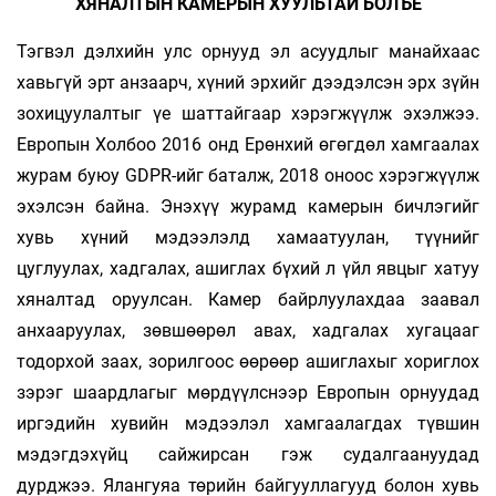
ХЯНАЛТЫН КАМЕРЫН ХУУЛЬТАЙ БОЛЪЁ
Тэгвэл дэлхийн улс орнууд эл асуудлыг манайхаас
хавьгүй эрт анзаарч, хүний эрхийг дээдэлсэн эрх зүйн
зохицуулалтыг үе шаттайгаар хэрэг­жүүлж эхэлжээ.
Европын Холбоо 2016 онд Ерөнхий өгөгдөл хамгаалах
журам буюу GDPR-ийг баталж, 2018 оноос хэрэгжүүлж
эхэлсэн байна. Энэхүү журамд камерын бичлэгийг
хувь хүний мэдээлэлд хамаатуулан, түүнийг
цуглуулах, хадгалах, ашиглах бүхий л үйл явцыг хатуу
хяналтад оруулсан. Камер байрлуулахдаа заавал
анхааруулах, зөвшөөрөл авах, хадгалах хугацааг
тодорхой заах, зорилгоос өөрөөр ашиглахыг хориглох
зэрэг шаардлагыг мөрдүүлснээр Европын орнуудад
иргэдийн хувийн мэдээлэл хамгаалагдах түвшин
мэдэгдэхүйц сайжирсан гэж судалгаануудад
дурджээ. Ялангуяа төрийн байгууллагууд болон хувь