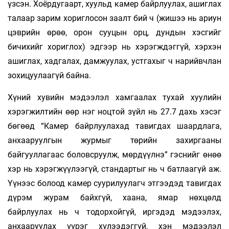
үзсэн. Хоёрдугаарт, хуульд камер байрлуулах, ашиглах
талаар зарим хориглосон заалт бий ч (жишээ нь ариун
цэврийн өрөө, орон сууцын орц, дундын хэсгийг
бичихийг хориглох) эдгээр нь хэрэгждэггүй, хэрхэн
ашиглах, хадгалах, дамжуулах, устгахыг ч нарийвчлан
зохицуулаагүй байна.
Хүний хувийн мэдээлэл хамгаалах тухай хуулийн
хэрэгжилтийн өөр нэг ноцтой зүйл нь 27.7 дахь хэсэг
бөгөөд “Камер байрлуулахад тавигдах шаардлага,
анхааруулгын журмыг төрийн захиргааны
байгууллагаас боловсруулж, мөрдүүлнэ” гэснийг өнөө
хэр нь хэрэгжүүлээгүй, стандартыг нь ч батлаагүй аж.
Үүнээс болоод камер суурилуулагч этгээдэд тавигдах
дүрэм журам байхгүй, хаана, ямар нөхцөлд
байрлуулах нь ч тодорхойгүй, иргэдэд мэдээлэх,
анхааруулах үүрэг хүлээдэггүй, хэн мэдээлэл