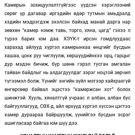
Камерын зохицуулалтгүйгээс үүдсэн хэрэглээний
сөрөг үр дагавар иргэдийн өдөр тутмын амьдралд
хэдийн мэдрэгдэж эхэлсэн байхад манай дарга нар
зөвхөн “камер нэмж тавь, торго, хяна, цагд” гэхээ л
түрээ барих юм даа. ХЭҮК-т ирсэн гомдлуудаас
харахад айлууд хүртэл камерынхаа өнцгийг бусдын
хашаа, цонх руу чиглүүлж, хөршүүдийнхээ орц, гарцыг
дур мэдэн бичиж, бүр шөнө гэрэл тусган амгалан
тайван байдлыг нь алдагдуулдаг зэрэг ноцтой зөрчил
түгээмэл болж. Үүнийг энгийн зүйл мэтээр хайхрахгүй
өнгөрсөөр байвал эцэстээ “камержсан хот” болох
шинжтэй. Хууль, хяналтгүй учраас л албан, албан бус
байгууллагууд, СӨХ-д, айл өрхүүд хүртэл хүссэн цэгтээ
камер дураараа байршуулж, үүнийгээ бусдын эсрэг
ашигласаар байгаа юм шүү дээ.