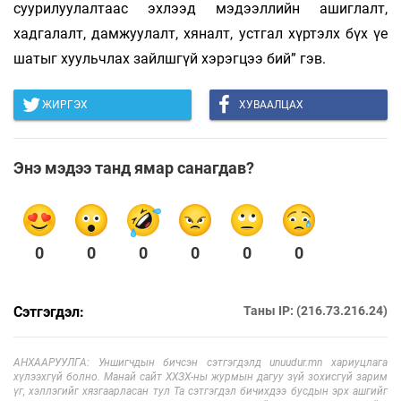
суурилуулалтаас эхлээд мэдээллийн ашиглалт,
хадгалалт, дамжуулалт, хяналт, устгал хүртэлх бүх үе
шатыг хуульчлах зайлшгүй хэрэгцээ бий” гэв.
ЖИРГЭХ
ХУВААЛЦАХ
Энэ мэдээ танд ямар санагдав?
0
0
0
0
0
0
Сэтгэгдэл:
Таны IP: (216.73.216.24)
АНХААРУУЛГА: Уншигчдын бичсэн сэтгэгдэлд unuudur.mn хариуцлага
хүлээхгүй болно. Манай сайт ХХЗХ-ны журмын дагуу зүй зохисгүй зарим
үг, хэллэгийг хязгаарласан тул Та сэтгэгдэл бичихдээ бусдын эрх ашгийг