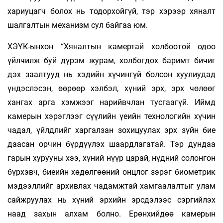
хариуцагч болох нь тодорхойгүй, тэр хэрээр хяналт
шалгалтын механизм сул байгаа юм.
ХЭҮК-ынхон “Хяналтын камертай холбоотой одоо
үйлчилж буй дүрэм журам, холбогдох баримт бичиг
дэх заалтууд нь хэдийн хүчингүй болсон хуулиудад
үндэслэсэн, өөрөөр хэлбэл, хүний эрх, эрх чөлөөг
хангах арга хэмжээг нарийвчлан тусгаагүй. Иймд
камерын хэрэглээг сүүлийн үеийн технологийн хүчин
чадал, үйлдлийг харгалзан зохицуулах эрх зүйн бие
даасан орчин бүрдүүлэх шаардлагатай. Тэр дундаа
гарын хурууны хээ, хүний нүүр царай, нүдний солонгон
бүрхэвч, биеийн хөдөлгөөний онцлог зэрэг биометрик
мэдээллийг архив­лах чадамжтай хамгаалалтыг улам
сайжруулах нь хүний эрхийн эрсдэлээс сэргийлэх
наад захын алхам болно. Ерөнхийдөө камерын