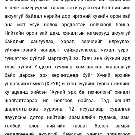
л теле камеруудыг хянаж, зохицуулахгүй бол нийтийн
аюулгүй байдал нэрийн дор иргэний хувийн орон зай
энэ мэт үгүй болох эрсдэлтэй болчхоод байна.
Нийтийн орон зай дахь хяналтын камерууд аюулгүй
байдлыг хангуулах, хэрэг, зөрчлийг илрүүлэх,
үйлчилгээний чанарыг сайжруулахад чухал үүрэг
гүйцэтгэж буйтай маргахгүй ээ. Гэвч энэ бүхний ард
хувь хүний Үндсэн хуулиар хамгаалсан халдашгүй
байх дархан эрх зөрчигдөөд буйг Хүний эрхийн
үндэсний комисс (ХЭҮК)-ынхон сүүлийн гурван жилийн
хугацаанд хийсэн “Хүний эрх ба технологи” хяналт
шалгалтаараа ил болгоод байгаа. Тэд хяналт
шалгалтынхаа хүрээнд 12 асуудлаар судалгаа
явуулсны дотор нийтийн эзэмшлийн гудамж, зам,
талбай, олон нийтийн газарт болон замын
хөдөлгөөний аюулгүй байдлыг хангах зорилгоор