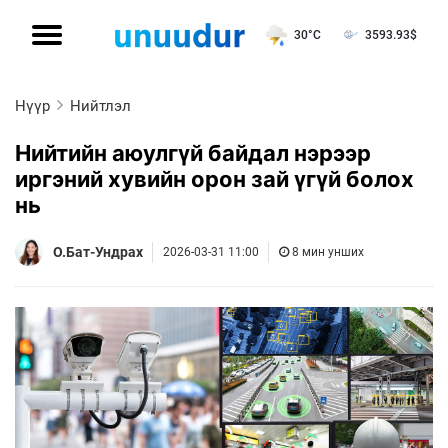
30°C
3593.93
$
Нүүр
Нийтлэл
Нийтийн аюулгүй байдал нэрээр
иргэний хувийн орон зай үгүй болох
нь
О.Бат-Ундрах
2026-03-31 11:00
8 мин унших