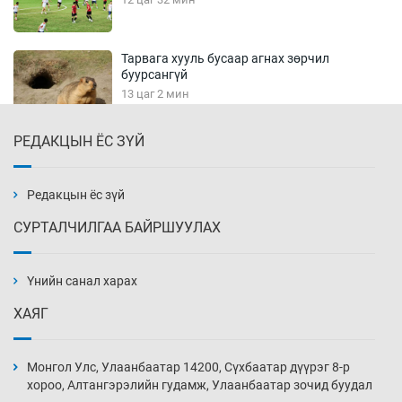
Тарвага хууль бусаар агнах зөрчил
буурсангүй
13 цаг 2 мин
РЕДАКЦЫН ЁС ЗҮЙ
Х.Улам-Өрнөх байр урагшилж, долоод
жагсжээ
13 цаг 32 мин
Редакцын ёс зүй
СУРТАЛЧИЛГАА БАЙРШУУЛАХ
Ж.Лхагвабат өсвөр үеийнхний ДАШТ-ийг
дэнсэлнэ
Үнийн санал харах
14 цаг 2 мин
ХАЯГ
Иран тэсэж үлдсэн ч удаан хугацаанд хүнд
үеийг туулна
Монгол Улс, Улаанбаатар 14200, Сүхбаатар дүүрэг 8-р
14 цаг 32 мин
хороо, Алтангэрэлийн гудамж, Улаанбаатар зочид буудал