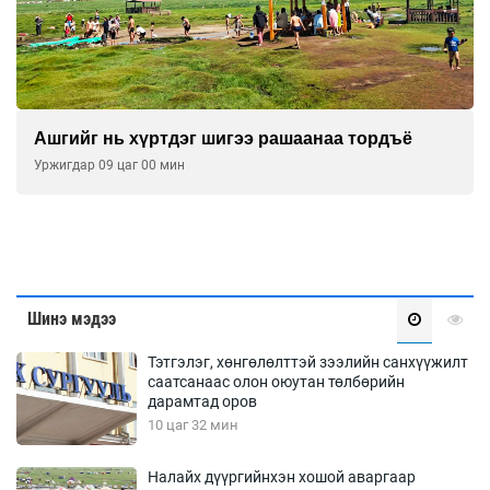
Ашгийг нь хүртдэг шигээ рашаанаа тордъё
Уржигдар 09 цаг 00 мин
Шинэ мэдээ
Тэтгэлэг, хөнгөлөлттэй зээлийн санхүүжилт
саатсанаас олон оюутан төлбөрийн
дарамтад оров
10 цаг 32 мин
Налайх дүүргийнхэн хошой аваргаар