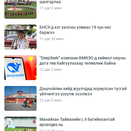
шалгарлаа
11 цаг 2 мин
БНСУ-д хэт халсны улмаас 19 хүн нас
баржээ
11 цаг 32 мин
“DeepSeek” компани ӨМӨЗО-д хиймэл оюуны
дата төв байгуулахаар төлөвлөж байна
12 цаг 2 мин
Дашчойлин хийд жуулчдад зориулсан тусгай
үйлчилгээ үзүүлж эхэлжээ
12 цаг 2 мин
Манайхан Тайванийн I, II багийнхантай
өрсөлдөх нь
12 цаг 32 мин