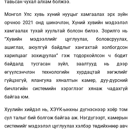
тавьсан чухал алхам болжээ.
Монгол Улс хувь хүний нууцыг хамгаалах эрх зүйн
орчноо 2021 онд шинэчлэн, Хүний хувийн мэдээлэл
хамгаалах тухай хуультай болсон билээ. Зорилго нь
“Хувийн мэдээллийг цуглуулах, боловсруулах,
ашиглах, аюулгүй байдлыг хангахтай холбогдсон
харилцааг зохицуулах” гэж тодорхойлсон ч бодит
байдалд тусгасан зүйл, заалтууд нь дээр
өгүүлсэнчлэн технологийн хурдацтай хөгжлийг
гүйцэхгүй, ялангуяа хяналтын камер, дуу-дүрсний
бичлэгийн системийн хэрэглээг хянаж чадахгүй
байгаа юм.
Хуулийн хийдэл нь, ХЭҮК-ынхны дүгнэснээр хоёр том
сул талыг бий болгож байгаа аж. Нэгдүгээрт, камерын
системийг мэдээлэл цуглуулах хэлбэр төдийхнөөр авч