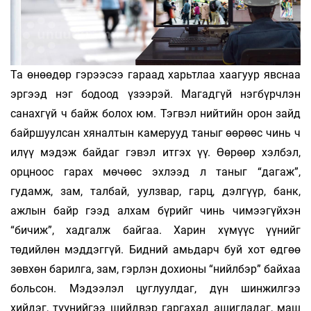
Та өнөөдөр гэрээсээ гараад харьтлаа хаагуур явснаа
эргээд нэг бодоод үзээрэй. Магадгүй нэгбүрчлэн
санахгүй ч байж болох юм. Тэгвэл нийтийн орон зайд
байршуулсан хяналтын камерууд таныг өөрөөс чинь ч
илүү мэдэж байдаг гэвэл итгэх үү. Өөрөөр хэлбэл,
орцноос гарах мөчөөс эхлээд л таныг “дагаж”,
гудамж, зам, талбай, уулзвар, гарц, дэлгүүр, банк,
ажлын байр гээд алхам бүрийг чинь чимээгүйхэн
“бичиж”, хадгалж байгаа. Харин хүмүүс үүнийг
төдийлөн мэддэггүй. Бидний амьдарч буй хот өдгөө
зөвхөн барилга, зам, гэрлэн дохионы “нийлбэр” байхаа
боль­сон. Мэдээлэл цуглуулдаг, дүн шинжилгээ
хийдэг, түүнийгээ шийдвэр гаргахад ашигладаг, маш