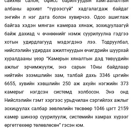
сайхны салон, офисс барилгуудын хамгаалалтын
албаны архивт “түрээсгүй” хадгалагдаж байдаг
энгийн л нэг дата болон хувирчээ. Одоо ашиглаж
байгаа хэдэн мянган камераа хянаж, зохицуулаагүй
байж дахиад ч өчнөөнийг нэмж суурилуулна гэдгээ
хотын удирдлагууд мэдэгдэнэ лээ. Тодруулбал,
нийслэлийн удирдах ажилтнуудын өчигдрийн шуурхай
хуралдааны үеэр “Камерын хяналтын дэд төвүүдийн
ажлыг эрчимжүүлж, энэ сарын 10ны байдлаар
нийтийн эзэмшлийн зам, талбай дахь 3346 цэгийн
6655, хувийн хэвшлийн 250 аж ахуйн нэгжийн 373
камерыг нэгдсэн системд холбосон. Энэ онд
Нийслэлийн гэмт хэргээс урьдчилан сэргийлэх ажлыг
зохицуулах салбар зөвлөлийн төсвөөр 1046 цэгт 2159
камер шинээр суурилуулж, системийн хамрах хүрээг
өргөтгөхөөр төлөвлөсөн” гэсэн юм.