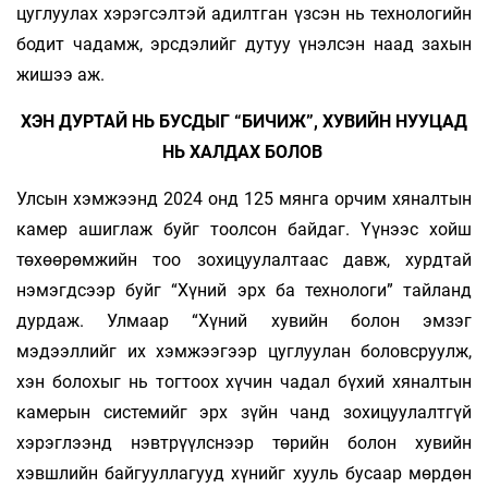
цуглуулах хэрэгсэлтэй адилтган үзсэн нь технологийн
бодит чадамж, эрсдэлийг дутуу үнэлсэн наад захын
жишээ аж.
ХЭН ДУРТАЙ НЬ БУСДЫГ “БИЧИЖ”, ХУВИЙН НУУЦАД
НЬ ХАЛДАХ БОЛОВ
Улсын хэмжээнд 2024 онд 125 мянга орчим хяналтын
камер ашиглаж буйг тоолсон байдаг. Үүнээс хойш
төхөөрөмжийн тоо зохицуулалтаас давж, хурдтай
нэмэгдсээр буйг “Хүний эрх ба технологи” тайланд
дурдаж. Улмаар “Хүний хувийн болон эмзэг
мэдээллийг их хэмжээгээр цуглуулан боловсруулж,
хэн болохыг нь тогтоох хүчин чадал бүхий хяналтын
камерын системийг эрх зүйн чанд зохицуулалтгүй
хэрэглээнд нэвтрүүлснээр төрийн болон хувийн
хэвшлийн байгууллагууд хүнийг хууль бусаар мөрдөн