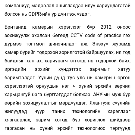
компаниуд мэдээлэл ашиглахдаа илүү хариуцлагатай
болсон нь GDPR-ийн үр дүн гэж үздэг.
Британид камерын хэрэглээг бүр 2012 оноос
зохижуулж эхэлсэн бөгөөд CCTV code of practice гэх
дүрмээ тогтмол шинэчилдэг аж. Энэхүү журамд
камер бүрийг тодорхой зорилготой байршуулах, ил тод
байдлыг хангах, хариуцагч этгээд нь тодорхой байх,
иргэдийн эрхийг хүндэтгэх зарчмыг хатуу
баримталдаг. Үүний дүнд тус улс нь камерын өргөн
хэрэглээтэй орнуудын нэг ч хүний эрхийн зөрчил
харьцангуй бага бүртгэгддэг болжээ. АНУ-ын муж бүр
өөрийн зохицуулалтыг мөрдүүлдэг. Ялангуяа сүүлийн
жилүүдэд нүүр таних технологийн хэрэглээг
хязгаарлах, зарим хотод бүр хориглох шийдвэр
гаргасан нь хүний эрхийг технологиос тэргүүнд