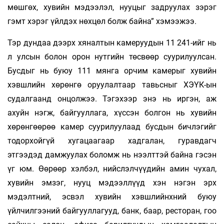
мөшгөх, хувийн мэдээлэл, нууцыг задруулах зэрэг
гэмт хэрэг үйлдэх нөхцөл болж байна” хэмээжээ.
Тэр дундаа дээрх хяналтын камеруудын 11 241-ийг нь
л улсын болон орон нутгийн төсвөөр суурилуулсан.
Бусдыг нь буюу 111 мянга орчим камерыг хувийн
хэвшлийн хөрөнгө оруулалтаар тавьсныг ХЭҮК-ын
судалгаанд онцол­жээ. Тэгэхээр энэ нь иргэн, аж
ахуйн нэгж, байгууллага, хүссэн болгон нь хувийн
хөрөнгөөрөө камер суурилуулаад бусдын бичлэгийг
тодорхойгүй хугацаагаар хадгалан, гуравдагч
этгээдэд дамжуулах боломж нь нээлттэй байна гэсэн
үг юм. Өөрөөр хэлбэл, нийслэлчүүдийн амин чухал,
хувийн эмзэг, нууц мэдээллүүд хэн нэгэн эрх
мэдэлтний, эсвэл хувийн хэвшлийнхний буюу
үйлчилгээний байгууллагууд, банк, баар, ресторан, гоо