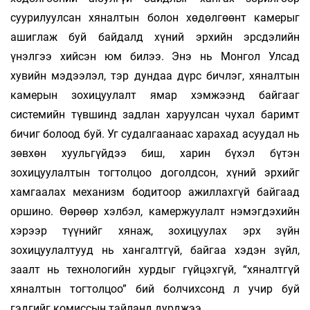
суурилуулсан хяналтын болон хөдөлгөөнт камерыг
ашиглаж буй байдалд хүний эрхийн эрсдэлийн
үнэлгээ хийсэн юм билээ. Энэ нь Монгол Улсад
хувийн мэдээлэл, тэр дундаа дүрс бичлэг, хяналтын
камерын зохицуулалт ямар хэмжээнд байгааг
системийн түвшинд задлан харуулсан чухал баримт
бичиг болоод буй. Уг судалгаанаас харахад асуудал нь
зөвхөн хуульгүйдээ биш, харин бүхэл бүтэн
зохицуулалтын тогтолцоо доголдсон, хүний эрхийг
хамгаалах механизм бодитоор ажиллахгүй байгаад
оршино. Өөрөөр хэлбэл, камержуулалт нэмэгдэхийн
хэрээр түүнийг хянаж, зохицуулах эрх зүйн
зохицуулалтууд нь хангалтгүй, байгаа хэдэн зүйл,
заалт нь технологийн хурдыг гүйцэхгүй, “хяналтгүй
хяналтын тогтолцоо” бий болчихсонд л учир буй
гэдгийг комиссын тайланд дурджээ.