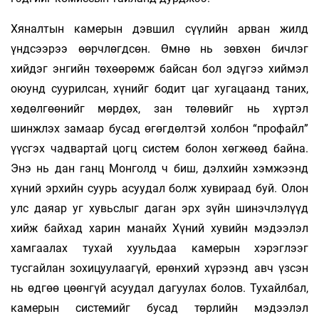
Хяналтын камерын дэвшил сүүлийн арван жилд
үндсээрээ өөрчлөгдсөн. Өмнө нь зөвхөн бичлэг
хийдэг энгийн төхөөрөмж байсан бол эдүгээ хиймэл
оюунд суурилсан, хүнийг бодит цаг хугацаанд таних,
хөдөлгөөнийг мөрдөх, зан төлөвийг нь хүртэл
шинжлэх замаар бусад өгөгдөлтэй холбон “профайл”
үүсгэх чадвартай цогц систем болон хөгжөөд байна.
Энэ нь дан ганц Монголд ч биш, дэлхийн хэмжээнд
хүний эрхийн суурь асуудал болж хувираад буй. Олон
улс даяар уг хувьслыг даган эрх зүйн шинэчлэлүүд
хийж байхад харин манайх Хүний хувийн мэдээлэл
хамгаалах тухай хуульдаа камерын хэрэглээг
тусгайлан зохицуулаагүй, ерөнхий хүрээнд авч үзсэн
нь өдгөө цөөнгүй асуудал дагуулах болов. Тухайлбал,
камерын системийг бусад төрлийн мэдээлэл