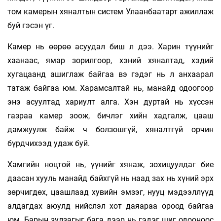
том камерын хяналтын систем Улаанбаатарт ажиллаж
буй гэсэн үг.
Камер нь өөрөө асуудал биш л дээ. Харин түүнийг
хаанаас, ямар зорилгоор, хэний хяналтад, хэдий
хугацаанд ашиглаж байгаа вэ гэдэг нь л анхаарал
татаж байгаа юм. Харамсалтай нь, манайд одоогоор
энэ асуултад хариулт алга. Хэн дуртай нь хүссэн
газраа камер зоож, бичлэг хийн хадгалж, цааш
дамжуулж байж ч болзошгүй, хяналтгүй орчин
бүрдчихээд удаж буй.
Хамгийн ноцтой нь, үүнийг хянаж, зохицуулдаг бие
даасан хууль манайд байхгүй нь наад зах нь хүний эрх
зөрчигдөх, цаашлаад хувийн эмзэг, нууц мэдээллүүд
алдагдах аюулд нийслэл хот даяараа ороод байгаа
юм. Барын зулзагыг бага дээр нь гэдэг шиг одооноос