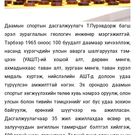
Даамын спортын дасгалжуулагч Т.Пүрэвдорж багш
эрэл зураглалын геологич инженер мэргэжилтэй.
Тэрбээр 1965 оноос 100 буудалт даамаар хичээллэж,
насанд хүрэгчдийн улсын аварга шалгаруулах тэм­
цээн (УАШТ)-ий хошой алт, дөрвөн мөнгө,
ахмадынхаас таван алт, зургаан мөнгө, таван хүрэл
медаль хүртэж, нийслэлийн АШТ-д долоон удаа
түрүүлсэн амжилттай нэгэн. Эх орондоо даамын
спортыг хөгжүүлэхийн төлөө хувь нэмрээ оруулж, олон
улсын болон тивийн тэмцээнийг нэг бус удаа зохион
байгуулж, ерөнхий шүүгчээр нь ажилласан.
Дасгалжуулагчаар 35 жил ажиллахдаа өсвөр үе,
залуучуудын ангиллын тамирчдыг бэлтгэл хийлгэж,