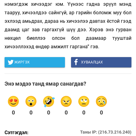
нэмэгдэж хичээдэг юм. Үүнээс гадна эрүүл мэнд
тааруу, хичээлдээ сайнгүй, ар гэрийн боломж муу бол
эхлээд амьдрах, дараа нь хичээлээ давтах ёстой гээд
даамд цаг зав гаргахгүй шүү дээ. Хэрэв энэ гурван
нөх­цөл биеллээ олсон бол даамаар тууштай
хичээллэхэд өндөр амжилт гаргана” гэв.
ЖИРГЭХ
ХУВААЛЦАХ
Энэ мэдээ танд ямар санагдав?
0
0
0
0
0
0
Сэтгэгдэл:
Таны IP: (216.73.216.240)