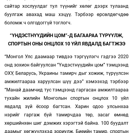
сайтар хослуулдаг тул түүнийг хөлөг дээрх тулаанд
буулгаж авахад маш хэцүү. Тэрбээр өрсөлдөгчдөө
боломж ч олгодоггүй тоглогч.
“ҮНДЭСТНҮҮДИЙН ЦОМ”-Д БАГААРАА ТҮРҮҮЛЖ,
СПОРТЫН ОНЫ ОНЦЛОХ 10 ҮЙЛ ЯВДАЛД БАГТЖЭЭ
“Монгол Улс даамаар тивдээ тэргүүлэгч гэдгээ 2020
онд зохион байгуулсан “Үндэстнүүдийн цом” тэмцээнд
ОХУ, Беларусь, Украины тамирч­ дыг хожиж, түрүүлсэн
амжилтаараа харуулсан шүү дээ” хэмээхэд тэрбээр
“Манай даамчид тус тэмцээнд гаргасан амжилтаараа
тухайн жилийн Монголын спортын онцлох 10 үйл
явдалд зүй ёсоор багтсан. Харин одоо улсынхаа
нэрийг гаргаж буй тамирчдаа төр, засаг өмнөд
хөршийнхөн шиг дэмжих хэрэгтэй байна. 100 буудалт
даамыг хөгжүүлэхэд зориулж, Биеийн тамир, спортын