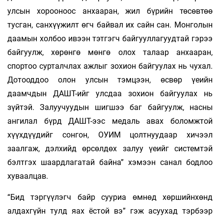
улсын хорооноос анхааран, жил бүрийн төсөвтөө
тусган, санхүүжилт өгч байвал их сайн сан. Монголын
даамын холбоо ивээн тэтгэгч байгууллагуудтай гэрээ
байгуулж, хөрөнгө мөнгө олох талаар анхааран,
спортоо сурталчлах ажлыг зохион байгуулах нь чухал.
Дотооддоо олон улсын тэмцээн, өсвөр үеийн
даамчдын ДАШТ-ийг улсдаа зохион байгуулах нь
зүйтэй. Залуучуудын шигшээ баг байгуулж, насны
ангилал бүрд ДАШТ-ээс медаль авах боломжтой
хүүхдүүдийг сонгон, ОУИМ цолтнуудаар хичээл
заалгаж, дэлхийд өрсөлдөх залуу үеийг системтэй
бэлтгэх шаардлагатай байна” хэмээн санал бодлоо
хуваалцав.
“Бид тэргүүлэгч байр сууриа өмнөд хөршийнхөнд
алдахгүйн тулд яах ёстой вэ” гэж асуухад тэрбээр