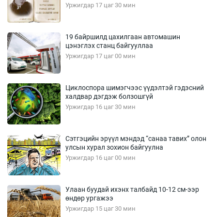
Уржигдар 17 цаг 30 мин
19 байршилд цахилгаан автомашин
цэнэглэх станц байгууллаа
Уржигдар 17 цаг 00 мин
Циклоспора шимэгчээс үүдэлтэй гэдэсний
халдвар дэгдэж болзошгүй
Уржигдар 16 цаг 30 мин
Сэтгэцийн эрүүл мэндэд “санаа тавих” олон
улсын хурал зохион байгуулна
Уржигдар 16 цаг 00 мин
Улаан буудай ихэнх талбайд 10-12 см-ээр
өндөр ургажээ
Уржигдар 15 цаг 30 мин