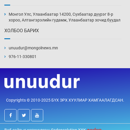
Монголын шигшээ Хонконгийн багийг ялж,
эхний хожлоо авлаа
Монгол Улс, Улаанбаатар 14200, Сүхбаатар дүүрэг 8-р
Уржигдар 13 цаг 30 мин
хороо, Алтангэрэлийн гудамж, Улаанбаатар зочид буудал
ХОЛБОО БАРИХ
Техникийн өндөр үзүүлэлттэй агаарын хөлөг
худалдан авах хүсэлтээ уламжлав
unuudur@mongolnews.mn
Уржигдар 13 цаг 00 мин
976-11-330801
“Шатахууны бус, бодлогын хомсдол
нүүрлээд байна”
Уржигдар 12 цаг 30 мин
Дөрвөн чиглэлд шөнийн автобус иргэдэд
Copyrights © 2010-2025 БҮХ ЭРХ ХУУЛИАР ХАМГААЛАГДСАН.
үйлчилж буй гэв
Уржигдар 12 цаг 00 мин
“Туул усан цогцолбор”-ын ТЭЗҮ-ийг