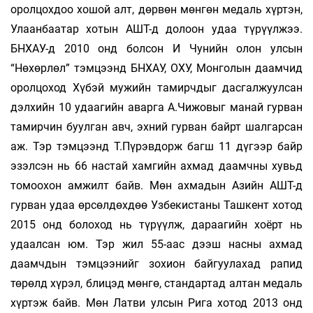
оролцохдоо хошой алт, дөрвөн мөнгөн медаль хүртэн,
Улаанбаатар хотын АШТ-д долоон удаа түрүүлжээ.
БНХАУ-д 2010 онд болсон И Чунийн олон улсын
“Нөхөрлөл” тэмцээнд БНХАУ, ОХУ, Монголын даамчид
оролцоход Хүбэй мужийн тамирчдыг дасгалжуулсан
дэлхийн 10 удаагийн аварга А.Чижовыг манай гурван
тамирчин буулган авч, эхний гурван байрт шалгарсан
аж. Тэр тэм­цээнд Т.Пүрэвдорж багш 11 дүгээр байр
эзэлсэн нь 66 настай хамгийн ахмад даамчны хувьд
томоохон амжилт байв. Мөн ахмадын Азийн АШТ-д
гурван удаа өрсөлдөхдөө Узбекистаны Ташкент хотод
2015 онд болоход нь түрүүлж, дараагийн хоёрт нь
удаалсан юм. Тэр жил 55-аас дээш насны ахмад
даамчдын тэм­цээнийг зохион байгуулахад рапид
төрөлд хүрэл, блицэд мөнгө, стандартад алтан медаль
хүртэж байв. Мөн Латви улсын Рига хотод 2013 онд