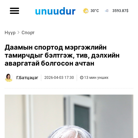
30°C
3593.87
$
Нүүр
Спорт
Даамын спортод мэргэжлийн
тамирчдыг бэлтгэж, тив, дэлхийн
аваргатай болгосон ачтан
Г.Батцэцэг
2026-04-03 17:30
13 мин унших