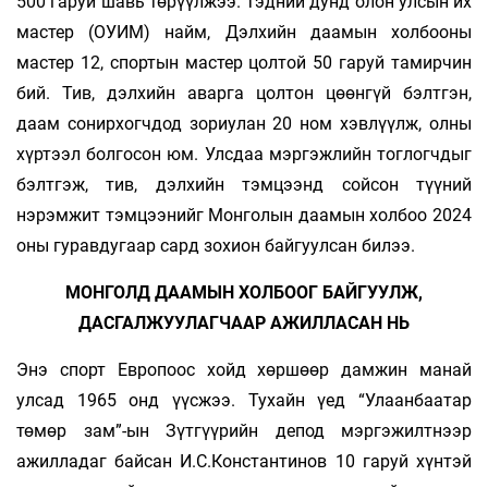
500 гаруй шавь төрүүлжээ. Тэдний дунд олон улсын их
мастер (ОУИМ) найм, Дэлхийн даамын холбооны
мастер 12, спортын мастер цолтой 50 гаруй тамирчин
бий. Тив, дэлхийн аварга цолтон цөөнгүй бэлтгэн,
даам сонирхогчдод зориулан 20 ном хэвлүүлж, олны
хүртээл болгосон юм. Улсдаа мэргэжлийн тоглогчдыг
бэлтгэж, тив, дэлхийн тэмцээнд сойсон түүний
нэрэмжит тэм­­цээнийг Монголын даамын холбоо 2024
оны гуравдугаар сард зохион байгуулсан билээ.
МОНГОЛД ДААМЫН ХОЛБООГ БАЙГУУЛЖ,
ДАСГАЛЖУУЛАГЧААР АЖИЛЛАСАН НЬ
Энэ спорт Европоос хойд хөршөөр дамжин манай
улсад 1965 онд үүсжээ. Тухайн үед “Улаанбаатар
төмөр зам”-ын Зүтгүүрийн депод мэргэжилтнээр
ажилладаг байсан И.С.Константинов 10 гаруй хүнтэй