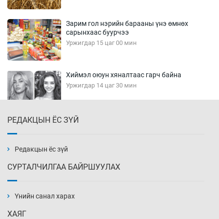
Зарим гол нэрийн барааны үнэ өмнөх
сарынхаас буурчээ
Уржигдар 15 цаг 00 мин
Хиймэл оюун хяналтаас гарч байна
Уржигдар 14 цаг 30 мин
РЕДАКЦЫН ЁС ЗҮЙ
Эмэгтэйчүүд Бээжин, эрэгтэйчүүд Японд
бэлтгэл базаахаар хилийн дээс алхлаа
Уржигдар 14 цаг 00 мин
Редакцын ёс зүй
СУРТАЛЧИЛГАА БАЙРШУУЛАХ
АНУ-ын Цэргийн кибер командлалаын
ажилтнууд амиа хорлох явдал эрс
нэмэгджээ
Үнийн санал харах
Уржигдар 13 цаг 52 мин
ХАЯГ