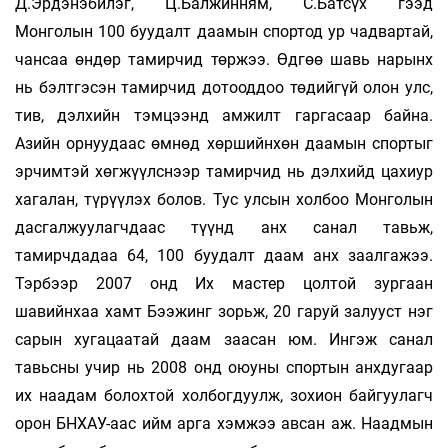
Д.Эрдэнэбилэг, Ц.Балжинням, С.Батсүх гээд
Монголын 100 буудалт даамын спортод ур чадвартай,
чансаа өндөр тамирчид төржээ. Өдгөө шавь нарынх
нь бэлтгэсэн тамирчид дотооддоо төдийгүй олон улс,
тив, дэлхийн тэм­цээнд амжилт гаргасаар байна.
Азийн орнуудаас өмнөд хөршийнхөн даамын спортыг
эрчимтэй хөгжүүлснээр тамирчид нь дэлхийд цахиур
хагалан, түрүүлэх болов. Тус улсын холбоо Монголын
дасгалжуулагчдаас түүнд анх санал тавьж,
тамирчдадаа 64, 100 буудалт даам анх заалгажээ.
Тэрбээр 2007 онд Их мастер цолтой зургаан
шавийнхаа хамт Бээжинг зорьж, 20 гаруй залууст нэг
сарын хуга­цаатай даам заасан юм. Ингэж санал
тавьсны учир нь 2008 онд оюуны спортын анхдугаар
их наадам болохтой холбогдуулж, зохион байгуулагч
орон БНХАУ-аас ийм арга хэмжээ авсан аж. Наадмын