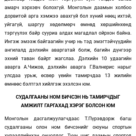
амарч хэрхэвч болохгүй. Монголын даамын холбоо
дорвитой арга хэмжээ авахгүй бол хүний нөөц ихтэй,
уйгагүй, шаргуу хөдөлмөрч өмнөд хөршийнхөнд
тэргүүлэх байр сууриа алдах магадлал ойрхон байна.
Ингэж эмээж байгаагийн учир нь тэд эмэгтэйчүүдийн
ангилалд дэлхийн аваргатай болж, багийн дүнгээр
эхний таван байрт жагслаа. Дэлхийн 10 удаагийн
аварга А.Чижов, дэлхийн аварга Г.Валнерис нарыг
улсдаа урьж, өсвөр үеийн тамирчдаа 13 жилийн
өмнөөс бэлтгэл хийлгэж эхэлсэн юм.
СУДАЛГААНЫ НОМ БИЧСЭН НЬ ТАМИРЧДЫГ
АМЖИЛТ ГАРГАХАД ХЭРЭГ БОЛСОН ЮМ
Монголын дасгалжуулагчдаас Т.Пүрэвдорж багш
судалгааны олон ном бичсэнийг оюуны спортын
хүрээллийнхэн онцолдог. Түүн шиг даамын спортод