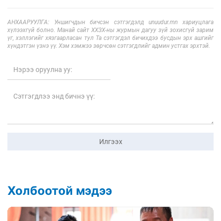
АНХААРУУЛГА: Уншигчдын бичсэн сэтгэгдэлд unuudur.mn хариуцлага
хүлээхгүй болно. Манай сайт ХХЗХ-ны журмын дагуу зүй зохисгүй зарим
үг, хэллэгийг хязгаарласан тул Та сэтгэгдэл бичихдээ бусдын эрх ашгийг
хүндэтгэн үзнэ үү. Хэм хэмжээ зөрчсөн сэтгэгдлийг админ устгах эрхтэй.
Илгээх
Холбоотой мэдээ