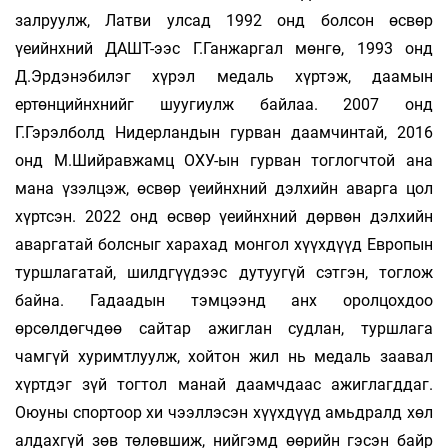
залруулж, Латви улсад 1992 онд болсон өсвөр
үеийнхний ДАШТ-ээс Г.Ганжаргал мөнгө, 1993 онд
Д.Эрдэнэбилэг хүрэл медаль хүртэж, даамын
ертөнцийнхнийг шуугиулж байлаа. 2007 онд
Г.Гэрэлболд Нидерландын гурван даамчинтай, 2016
онд М.Шийравжамц ОХУ-ын гурван тоглогчтой ана
мана үзэлцэж, өсвөр үеийнхний дэлхийн аварга цол
хүртсэн. 2022 онд өсвөр үеийнхний дөрвөн дэлхийн
аваргатай болсныг харахад монгол хүүхдүүд Европын
туршлагатай, шилдгүүдээс дутуугүй сэтгэн, тоглож
байна. Гадаадын тэмцээнд анх орол­­цохдоо
өрсөлдөгчдөө сайтар ажиглан судлан, туршлага
чамгүй хуримтлуулж, хойтон жил нь медаль заавал
хүртдэг зүй тогтол манай даамчдаас ажиглагддаг.
Оюуны спортоор хи­ чээллэсэн хүүхдүүд амьдралд хөл
алдахгүй зөв төлөвшиж, нийгэмд өөрийн гэсэн байр