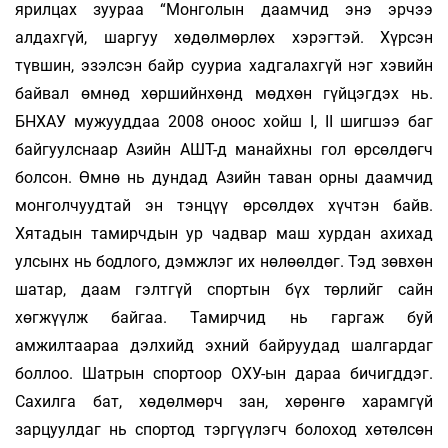
ярилцах зуураа “Монголын даамчид энэ эрчээ
алдахгүй, шаргуу хөдөлмөрлөх хэрэгтэй. Хүрсэн
түвшин, эзэлсэн байр сууриа хадгалахгүй нэг хэвийн
байвал өмнөд хөршийнхөнд мөдхөн гүйцэгдэх нь.
БНХАУ мужууддаа 2008 оноос хойш I, II шигшээ баг
байгуулснаар Азийн АШТ-д манайхны гол өрсөлдөгч
болсон. Өмнө нь дундад Азийн таван орны даамчид
монголчуудтай эн тэнцүү өрсөлдөх хүчтэн байв.
Хятадын тамирчдын ур чадвар маш хурдан ахихад
улсынх нь бодлого, дэмжлэг их нөлөөлдөг. Тэд зөвхөн
шатар, даам гэлтгүй спортын бүх төрлийг сайн
хөгжүүлж байгаа. Тамирчид нь гаргаж буй
амжилтаараа дэлхийд эхний байруудад шалгардаг
боллоо. Шатрын спортоор ОХУ-ын дараа бичигддэг.
Сахилга бат, хөдөлмөрч зан, хөрөнгө харамгүй
зарцуулдаг нь спортод тэргүүлэгч болоход хөтөлсөн