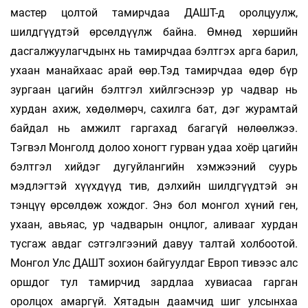
мастер цолтой тамирчдаа ДАШТ-д оролцуулж,
шилдгүүдтэй өрсөлдүүлж байна. Өмнөд хөршийн
дасгалжуулагчдынх нь тамирчдаа бэлтгэх арга барил,
ухаан манайхаас арай өөр.Тэд тамирчдаа өдөр бүр
зургаан цагийн бэлтгэл хийлгэснээр ур чадвар нь
хурдан ахиж, хөдөлмөрч, сахилга бат, дэг журамтай
байдал нь амжилт гаргахад багагүй нөлөөлжээ.
Тэгвэл Монголд долоо хоногт гурван удаа хоёр цагийн
бэлтгэл хийдэг дугуйлангийн хэмжээний суурь
мэдлэгтэй хүүхдүүд тив, дэлхийн шилдгүүдтэй эн
тэнцүү өрсөлдөж хождог. Энэ бол монгол хүний ген,
ухаан, авьяас, ур чадварын онцлог, аливааг хурдан
тусгаж авдаг сэтгэлгээний давуу талтай холбоотой.
Монгол Улс ДАШТ зохион байгуулдаг Европ тивээс алс
оршдог тул тамирчид зардлаа хувиасаа гарган
оролцох амаргүй. Хятадын даамчид шиг улсынхаа