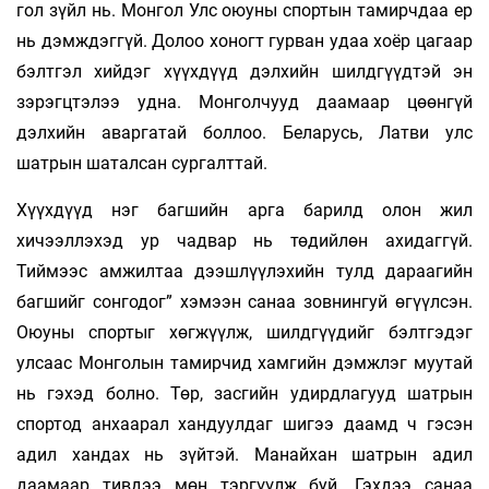
гол зүйл нь. Монгол Улс оюуны спортын тамирчдаа ер
нь дэмждэггүй. Долоо хоногт гурван удаа хоёр цагаар
бэлтгэл хийдэг хүүхдүүд дэлхийн шилдгүүдтэй эн
зэрэгцтэлээ удна. Монголчууд даамаар цөөнгүй
дэлхийн аваргатай боллоо. Беларусь, Латви улс
шатрын шаталсан сургалттай.
Хүүхдүүд нэг багшийн арга барилд олон жил
хичээллэхэд ур чадвар нь төдийлөн ахидаггүй.
Тиймээс амжилтаа дээшлүүлэхийн тулд дараагийн
багшийг сонгодог” хэмээн санаа зовнингуй өгүүлсэн.
Оюуны спортыг хөгжүүлж, шилдгүүдийг бэлтгэдэг
улсаас Монголын тамирчид хамгийн дэмжлэг муутай
нь гэхэд болно. Төр, засгийн удирдлагууд шатрын
спортод анхаарал хандуулдаг шигээ даамд ч гэсэн
адил хандах нь зүйтэй. Манайхан шатрын адил
даамаар тивдээ мөн тэргүүлж буй. Гэхдээ санаа