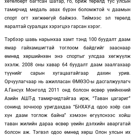
хөтөлбөрт багтсан шатар, го, бриж төрөлд тус улсын
тамирчид медаль авах бүрэн боломжтой ч даамын
спорт огт хөгжөөгүй байжээ. Тиймээс эл төрөлд
яаралтай суралцах хэрэгцээ гарсан хэрэг.
Тэрбээр шавь нарынхаа хамт тэнд 100 буудалт даам
ямар гайхамшигтай тоглоом байдгийг зааснаар
өмнөд хөршийнхөн энэ спортыг улсдаа хөгжүүлж
эхэлж. 2008 оны хавар 64 буудалт даам заалгахаар
түүнийг сарын хугацаатайгаар дахин урив.
Орчуулагчаар нь ажилласан ӨМӨЗО-ы дасгалжуулагч
А.Гансүх Монголд 2011 онд болсон өсвөр үеийнхний
Азийн АШТ-д тамирчидтайгаа ирж, “Таван цагариг”
сонинд зочноор уригдахдаа “БНХАУ-д одоо хоёр сая
хүн даам тоглож байна” хэмээн өгүүлснээс хойш
таван жилийн дараа өсвөр үеийн дэлхийн аваргатай
болсон аж. Тэгвэл одоо өмнөд хөрш Олон улсын их