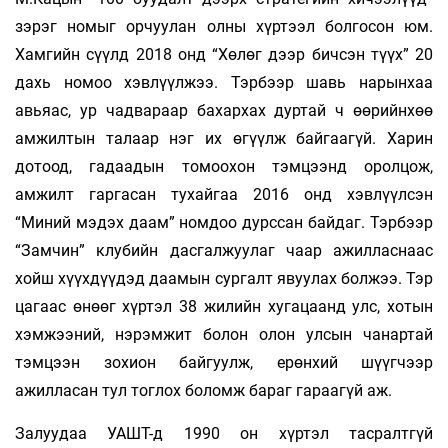
зэрэг номыг орчуулан олны хүртээл болгосон юм.
Хамгийн сүүлд 2018 онд “Хөлөг дээр бичсэн түүх” 20
дахь номоо хэвлүүлжээ. Тэрбээр шавь нарынхаа
авьяас, ур чадвараар бахархах дуртай ч өөрийнхөө
амжилтын талаар нэг их өгүүлж байгаагүй. Харин
дотоод, гадаадын томоохон тэм­цээнд оролцож,
амжилт гаргасан тухайгаа 2016 онд хэвлүүлсэн
“Миний мэдэх даам” номдоо дурссан байдаг. Тэрбээр
“Замчин” клубийн дасгалжуулаг­ чаар ажилласнаас
хойш хүүхдүүдэд даамын сургалт явуулах болжээ. Тэр
цагаас өнөөг хүртэл 38 жилийн хугацаанд улс, хотын
хэмжээний, нэрэмжит болон олон улсын чанартай
тэмцээн зохион байгуулж, ерөнхий шүүгчээр
ажилласан тул тоглох боломж бараг гараагүй аж.
Залуудаа УАШТ-д 1990 он хүртэл тасралтгүй