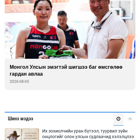
К.Роналдугийн хуримд хэн уригдав
2026-08-05
Шинэ мэдээ
Их зохиолчийн уран бүтээл, туурвил зүйн
онцлогийг олон улсын судлаачид хэлэлцлээ