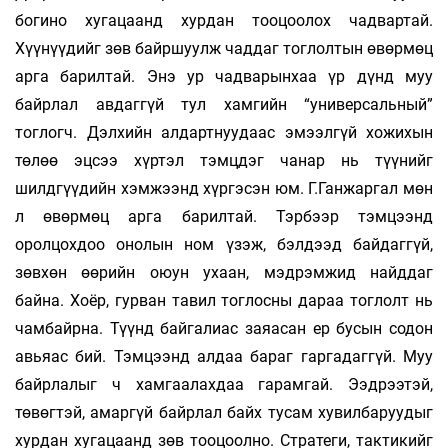
богино хугацаанд хурдан тооцоолох чадвартай.
Хүүнүүдийг зөв байршуулж чаддаг тоглолтын өвөрмөц
арга барилтай. Энэ ур чадварынхаа үр дүнд муу
байрлал авдаггүй тул хамгийн “универсальный”
тоглогч. Дэлхийн алдартнуудаас эмээлгүй хожихын
төлөө эцсээ хүртэл тэмцдэг чанар нь түүнийг
шилдгүүдийн хэмжээнд хүргэсэн юм. Г.Ганжаргал мөн
л өвөрмөц арга барилтай. Тэрбээр тэмцээнд
оролцохдоо онолын ном үзэж, бэлдээд байдаггүй,
зөвхөн өөрийн оюун ухаан, мэдрэмжид найддаг
байна. Хоёр, гурван тавил тоглосны дараа тоглолт нь
чамбайрна. Түүнд байгалиас заяасан ер бусын содон
авьяас бий. Тэмцээнд алдаа бараг гаргадаггүй. Муу
байрлалыг ч хамгаалахдаа гарамгай. Ээдрээтэй,
төвөгтэй, амаргүй байрлал байх тусам хувилбаруудыг
хурдан хугацаанд зөв тоо­цоолно. Стратеги, тактикийг