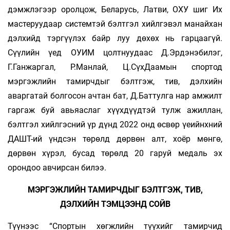
дэмжлэгээр оролцож, Беларусь, Латви, ОХУ шиг Их
мастеруудаар системтэй бэлтгэл хийлгэвэл манайхан
дэлхийд тэргүүлэх байр луу дөхөх нь гар­цаагүй.
Сүүлийн үед ОУИМ цолтнуудаас Д.Эрдэнэбилэг,
Г.Ганжаргал, Р.Манлай, Ц.СүхДаамын спортод
мэргэжлийн тамирчдыг бэлтгэж, тив, дэлхийн
аваргатай болгосон ачтан бат, Д.Баттулга нар амжилт
гаргаж буй авьяаслаг хүүхдүүдтэй тулж ажиллан,
бэлтгэл хийлгэсний үр дүнд 2022 онд өсвөр үеийнхний
ДАШТ-ий үндсэн төрөлд дөрвөн алт, хоёр мөнгө,
дөрвөн хүрэл, бусад төрөлд 20 гаруй медаль эх
орондоо авчирсан билээ.
МЭРГЭЖЛИЙН ТАМИРЧДЫГ БЭЛТГЭЖ, ТИВ,
ДЭЛХИЙН ТЭМЦЭЭНД СОЙВ
Түүнээс “Спортын хөгжлийн түүхийг тамирчид