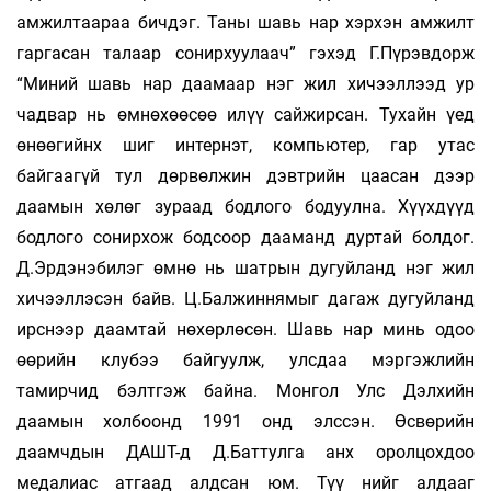
амжилтаараа бичдэг. Таны шавь нар хэрхэн амжилт
гаргасан талаар сонирхуулаач” гэхэд Г.Пүрэвдорж
“Миний шавь нар даамаар нэг жил хичээллээд ур
чадвар нь өмнөхөөсөө илүү сайжирсан. Тухайн үед
өнөөгийнх шиг интернэт, компьютер, гар утас
байгаагүй тул дөрвөлжин дэвтрийн цаасан дээр
даамын хөлөг зураад бодлого бодуулна. Хүүхдүүд
бодлого сонирхож бодсоор дааманд дуртай болдог.
Д.Эрдэнэбилэг өмнө нь шатрын дугуйланд нэг жил
хичээллэсэн байв. Ц.Балжиннямыг дагаж дугуйланд
ирснээр даамтай нөхөрлөсөн. Шавь нар минь одоо
өөрийн клубээ байгуулж, улсдаа мэргэжлийн
тамирчид бэлтгэж байна. Монгол Улс Дэлхийн
даамын холбоонд 1991 онд элссэн. Өсвөрийн
даамчдын ДАШТ-д Д.Баттулга анх орол­цохдоо
медалиас атгаад алдсан юм. Түү­ нийг алдааг