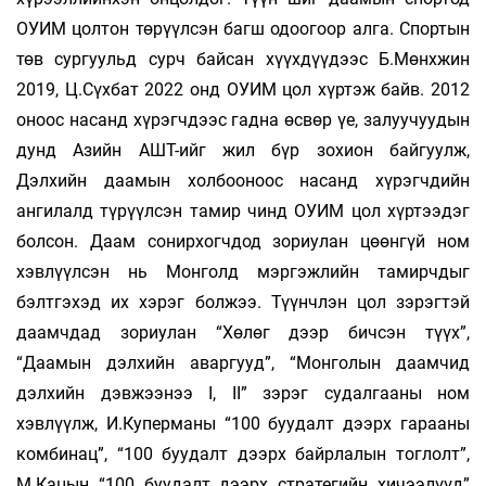
ОУИМ цолтон төрүүлсэн багш одоогоор алга. Спортын
төв сургуульд сурч байсан хүүхдүүдээс Б.Мөнхжин
2019, Ц.Сүхбат 2022 онд ОУИМ цол хүртэж байв. 2012
оноос насанд хүрэгчдээс гадна өсвөр үе, залуучуудын
дунд Азийн АШТ-ийг жил бүр зохион байгуулж,
Дэлхийн даамын холбооноос насанд хүрэгчдийн
ангилалд түрүүлсэн тамир­ чинд ОУИМ цол хүртээдэг
болсон. Даам сонирхогчдод зориулан цөөнгүй ном
хэвлүүлсэн нь Монголд мэргэжлийн тамирчдыг
бэлтгэхэд их хэрэг болжээ. Түүнчлэн цол зэрэгтэй
даамчдад зориулан “Хөлөг дээр бичсэн түүх”,
“Даамын дэлхийн аваргууд”, “Монголын даамчид
дэлхийн дэвжээнээ I, II” зэрэг судалгааны ном
хэвлүүлж, И.Куперманы “100 буудалт дээрх гарааны
комбинац”, “100 буудалт дээрх байрлалын тоглолт”,
М.Кацын “100 буудалт дээрх стратегийн хичээлүүд”