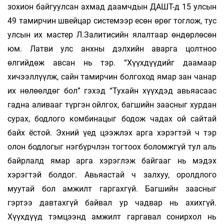
зохион байгуулсан ахмад даамчдын ДАШТ-д 15 улсын
49 тамирчин швейцар системээр есөн өрөг тоглож, тус
улсын их мастер Л.Залитисийн ялалтаар өндөрлөсөн
юм. Латви улс анхны дэлхийн аварга цолтноо
өлгийдөж авсан нь тэр. “Хүүхдүүдийг даамаар
хичээллүүлж, сайн тамирчин болгоход ямар зан чанар
их нөлөөлдөг бол” гэхэд “Тухайн хүүхдэд авьяасаас
гадна аливааг түргэн ойлгох, багшийн заасныг хурдан
сурах, бодлого комбинацыг бодож чадах ой сайтай
байх ёстой. Эхний үед цээжлэх арга хэрэгтэй ч тэр
олон бодлогыг нэгбүрчлэн тогтоох боломжгүй тул аль
байрлалд ямар арга хэрэглэж байгааг нь мэдэх
хэрэгтэй болдог. Авьяастай ч залхуу, оролдлого
муутай бол амжилт гаргахгүй. Багшийн заасныг
гэртээ давтахгүй байвал ур чадвар нь ахихгүй.
Хүүхдүүд тэмцээнд амжилт гаргавал сонирхол нь