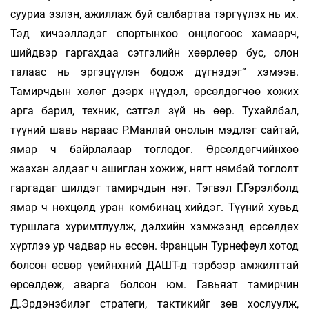
сууриа эзлэн, ажиллаж буй салбартаа тэргүүлэх нь их.
Тэд хичээллэдэг спортынхоо онцлогоос хамаарч,
шийдвэр гаргахдаа сэтгэлийн хөөрлөөр бус, олон
талаас нь эргэцүүлэн бодож дүгнэдэг” хэмээв.
Тамирчдын хөлөг дээрх нүүдэл, өрсөлдөгчөө хожих
арга барил, техник, сэтгэл зүй нь өөр. Тухайлбал,
түүний шавь нараас Р.Манлай онолын мэдлэг сайтай,
ямар ч байрлалаар тоглодог. Өрсөлдөгчийнхөө
жаахан алдааг ч ашиглан хожиж, нягт нямбай тоглолт
гаргадаг шилдэг тамирчдын нэг. Тэгвэл Г.Гэрэлболд
ямар ч нөхцөлд уран комбинац хийдэг. Түүний хувьд
туршлага хуримтлуулж, дэлхийн хэмжээнд өрсөлдөх
хүртлээ ур чадвар нь өссөн. Фран­цын Турнефеул хотод
болсон өсвөр үеийнхний ДАШТ-д тэрбээр амжилттай
өрсөлдөж, аварга болсон юм. Гавьяат тамирчин
Д.Эрдэнэбилэг стратеги, тактикийг зөв хослуулж,