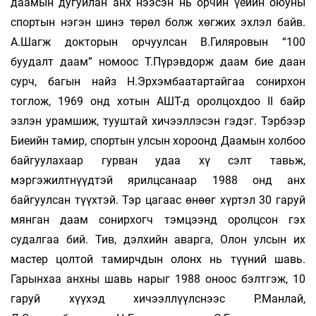
даамын дугуйлан анх нээсэн нь орчин үеийн оюуны
спортын нэгэн шинэ төрөл болж хөгжих эхлэл байв.
А.Шагж докторын орчуулсан В.Гиляровын “100
буудалт даам” номоос Т.Пүрэвдорж даам бие даан
сурч, багын найз Н.Эрхэмбаатартайгаа сонирхон
тоглож, 1969 онд хотын АШТ-д орол­цохдоо II байр
эзлэн урамшиж, тууштай хичээллэсэн гэдэг. Тэрбээр
Биеийн тамир, спортын улсын хороонд Даамын холбоо
байгуулахаар гурван удаа хү­ сэлт тавьж,
мэргэжилтнүүдтэй ярилцсанаар 1988 онд анх
байгуулсан түүхтэй. Тэр цагаас өнөөг хүртэл 30 гаруй
мянган даам сонирхогч тэм­цээнд оролцсон гэх
судалгаа бий. Тив, дэлхийн аварга, Олон улсын их
мастер цолтой тамирчдын олонх нь түүний шавь.
Гарынхаа анхны шавь нарыг 1988 оноос бэлтгэж, 10
гаруй хүүхэд хичээллүүлснээс Р.Манлай,