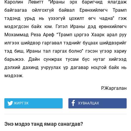
Каролин Левитт “Ираны эрх баригчид ялагдаж
байгаагаа ойлгохгүй байвал Ерөнхийлөгч Трамп
тэдэнд урьд нь үзээгүй цохилт өгч чадна” гэж
мэдэгдсэн байх юм. Гэтэл Ираны дэд ерөнхийлөгч
Мохаммад Реза Ареф “Трамп цэргээ Хаарк арал руу
илгээх шийдвэр гаргавал тэднийг буцаах шийдвэрийг
тэд биш, Ираны тал гаргах болно” гэсэн үгээр хариу
барьжээ. Дайн сунжрах тусам бүс нутаг хийгээд
дэлхий дахинд учруулах үр дагавар ноцтой байх нь
мэдээж.
Р.Жаргалан
ЖИРГЭХ
ХУВААЛЦАХ
Энэ мэдээ танд ямар санагдав?