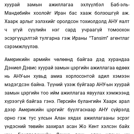
хуурай замын ажиллагаа эхлүүлбэл Баб-эль-
Мандебийн хоолойг Иран бас хааж болзошгүй аж.
Хаарк арлыг эзлэхийг оролдсон тохиолдолд АНУ яалт
ч үгүй сүүлийн нэг сард учраагүй томоохон
эсэргүүцэлтэй тулгарна гэж Ираны “Tansim” агентлаг
сэрэмжлүүлэв.
Америкийн армийн чөлөөнд байгаа дэд хурандаа
Дэниел Дэвис хуурай замын цэргийн ажиллагаа өдөөх
нь АНУ-ын хувьд амиа хорлосонтой адил хэмээн
мэдэгдсэн байна. Түүний үзэж буйгаар АНУ-ын хуурай
замын цэргийн тоо ийм ажиллагаа явуулах хэмжээнд
хүрээгүй байгаа гэнэ. Персийн булангийн Хаарк арал
дээр Америкийн цэргийг буулгаснаар АНУ сүйрэлд
орно гэж тус улсын Алан хядах ажиллагааны эсрэг
үндэсний төвийн захирал асан Жо Кент хэлсэн байх