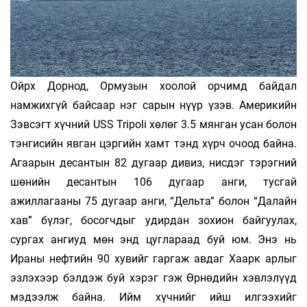
Ойрх Дорнод, Ормузын хоолой орчимд байдал
намжихгүй байсаар нэг сарын нүүр үзэв. Америкийн
Зэвсэгт хүчний USS Tripoli хөлөг 3.5 мянган усан болон
тэнгисийн явган цэргийн хамт тэнд хүрч очоод байна.
Агаарын десантын 82 дугаар дивиз, нисдэг тэрэгний
шөнийн десантын 106 дугаар анги, тусгай
ажиллагааны 75 дугаар анги, “Дельта” болон “Далайн
хав” бүлэг, босогчдыг удирдан зохион байгуулах,
сургах ангиуд мөн энд цуглараад буй юм. Энэ нь
Ираны нефтийн 90 хувийг гаргаж авдаг Хаарк арлыг
эзлэхээр бэлдэж буй хэрэг гэж Өрнөдийн хэвлэлүүд
мэдээлж байна. Ийм хүчнийг ийш илгээхийг