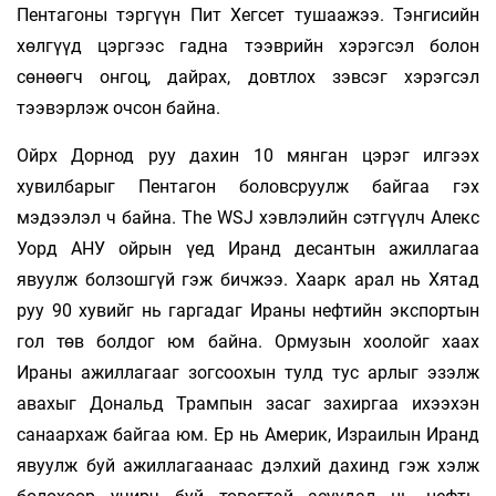
Пентагоны тэргүүн Пит Хегсет тушаажээ. Тэнгисийн
хөлгүүд цэргээс гадна тээврийн хэрэгсэл болон
сөнөөгч онгоц, дайрах, довтлох зэвсэг хэрэгсэл
тээвэрлэж очсон байна.
Ойрх Дорнод руу дахин 10 мянган цэрэг илгээх
хувилбарыг Пентагон боловсруулж байгаа гэх
мэдээлэл ч байна. The WSJ хэвлэлийн сэтгүүлч Алекс
Уорд АНУ ойрын үед Иранд десантын ажиллагаа
явуулж болзошгүй гэж бичжээ. Хаарк арал нь Хятад
руу 90 хувийг нь гаргадаг Ираны нефтийн экспортын
гол төв болдог юм байна. Ормузын хоолойг хаах
Ираны ажиллагааг зогсоохын тулд тус арлыг эзэлж
авахыг Дональд Трампын засаг захиргаа ихээхэн
санаархаж байгаа юм. Ер нь Америк, Израилын Иранд
явуулж буй ажиллагаанаас дэлхий дахинд гэж хэлж