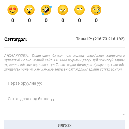
0
0
0
0
0
0
Сэтгэгдэл:
Таны IP: (216.73.216.192)
АНХААРУУЛГА: Уншигчдын бичсэн сэтгэгдэлд unuudur.mn хариуцлага
хүлээхгүй болно. Манай сайт ХХЗХ-ны журмын дагуу зүй зохисгүй зарим
үг, хэллэгийг хязгаарласан тул Та сэтгэгдэл бичихдээ бусдын эрх ашгийг
хүндэтгэн үзнэ үү. Хэм хэмжээ зөрчсөн сэтгэгдлийг админ устгах эрхтэй.
Илгээх