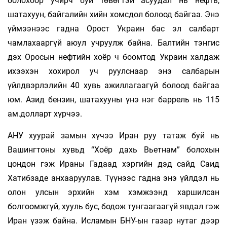
болохоор учирч буй төвөгтэй асуудал нь нефть,
шатахуун, байгалийн хийн хомсдол болоод байгаа. Энэ
үймээнээс гадна Орост Украин бас эл салбарт
чамлахааргүй аюул учруулж байна. Балтийн тэнгис
дэх Оросын нефтийн хоёр ч боомтод Украин халдаж
ихээхэн хохирол уч­ руулснаар энэ салбарын
үйлдвэрлэлийн 40 хувь ажиллагаагүй болоод байгаа
юм. Азид бензин, шатахууны үнэ нэг баррель нь 115
ам.долларт хүрчээ.
АНУ хуурай замын хүчээ Иран руу татаж буй нь
Вашингтоны хувьд “Хоёр дахь Вьетнам” болохын
цондон гэж Ираны Гадаад хэргийн дэд сайд Саид
Хатибзаде анхааруулав. Түүнээс гадна энэ үйлдэл нь
олон улсын эрхийн хэм хэмжээнд харшилсан
болгоомжгүй, хууль бус, бодож тунгаагаагүй явдал гэж
Иран үзэж байна. Исламын БНУ-ын газар нутаг дээр