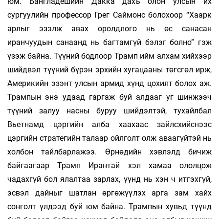
юм. Бангладешийн Дакка дахь олон улсын их
сургуулийн профессор Грег Саймонс болохоор “Хаарк
арлыг эзэлж авах оролдлого нь өс санасан
иранчуудын санаанд нь багтамгүй бэлэг болно” гэж
үзэж байна. Түүний бодлоор Трамп ийм алхам хийхээр
шийдвэл түүний бүрэн эрхийн хугацааны төгсгөл ирж,
Америкийн эзэнт улсын армид хүнд цохилт болох аж.
Трампын энэ удаад гаргаж буй алдааг уг шинжээч
түүний залуу насны буруу шийдэлтэй, тухайлбал
Вьетнамд цэргийн алба хаахаас зайлсхийснээс
цэргийн стратегийн талаар ойлголт олж аваагүйтэй нь
холбон тайлбарлажээ. Өрнөдийн хэвлэлд бичиж
байгаагаар Трамп Ирантай хэл хамаа ололцож
чадахгүй бол ялалтаа зарлах, үүнд нь хэн ч итгэхгүй,
эсвэл дайныг шатлан өргөжүүлэх арга зам хайх
сонголт үлдээд буй юм байна. Трампын хувьд түүнд