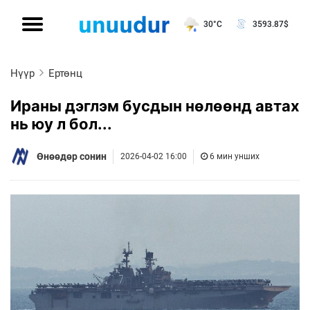
30°C
3593.87
$
Нүүр
Ертөнц
Ираны дэглэм бусдын нөлөөнд автах
нь юу л бол...
Өнөөдөр сонин
2026-04-02 16:00
6 мин унших