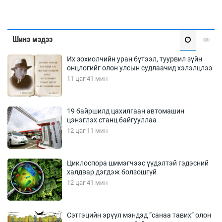
Шинэ мэдээ
Их зохиолчийн уран бүтээл, туурвил зүйн
онцлогийг олон улсын судлаачид хэлэлцлээ
11 цаг 41 мин
19 байршилд цахилгаан автомашин
цэнэглэх станц байгууллаа
12 цаг 11 мин
Циклоспора шимэгчээс үүдэлтэй гэдэсний
халдвар дэгдэж болзошгүй
12 цаг 41 мин
Сэтгэцийн эрүүл мэндэд “санаа тавих” олон