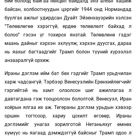
бий болоод байгаа нөхцөл байдалд энэ албыг хашиж
байсан, холбоотнуудын цэргийг 1944 онд Нормандад
буулгах ажлыг удирдсан Дуайт Эйзенхауэрийн хэлсэн
“Төлөвлөгөө хэрэггүй, ердөө төлөвлөлт байхад л
болоо” гэсэн үг тохирох янзтай. Төлөвлөнө гэдэг
маань дайныг хэрхэн эхлүүлж, хэрхэн дуусгах, дараа
нь яахыг багтаадгийг Трамп болон түүний хүрээлэл
анзааралгүй орхиж.
Ираны дэглэм ийм бат бөх гэдгийг Трамп урьдчилан
харж чадсангүй. Тэрбээр Венесуэлийн Ерөнхийлөгчийг
гэргийтэй нь хамт олзолсон шиг ажиллагаа л
давтагдана гэж тооцоолсон бололтой. Венесуэл, Иран
хоёрын ялгаа их аж. Тегераны дэглэм урьдын хэвээр
оршин тогтсоор, хариу цохилт өгсөөр, Ираны
дэглэмийг унагах зорилготой Нетаньяхуг өмнөх
хүмүүс нь яагаад дэмждэггүй байсныг Трамп одоо л