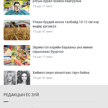
улсын хурал зохион байгуулна
13 цаг 11 мин
Улаан буудай ихэнх талбайд 10-12 см-ээр
өндөр ургажээ
13 цаг 41 мин
Зарим гол нэрийн барааны үнэ өмнөх
сарынхаас буурчээ
14 цаг 11 мин
Хиймэл оюун хяналтаас гарч байна
14 цаг 41 мин
РЕДАКЦЫН ЁС ЗҮЙ
Эмэгтэйчүүд Бээжин, эрэгтэйчүүд Японд
бэлтгэл базаахаар хилийн дээс алхлаа
15 цаг 11 мин