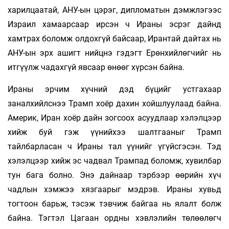
харилцаатай, АНУ-ын цэрэг, дипломатын дэмжлэгээс
Израил хамаарсаар ирсэн ч Ираны эсрэг дайнд
хамтрах боломж олдохгүй байсаар, Ирантай дайтах нь
АНУ-ын эрх ашигт нийцнэ гэдэгт Ерөнхийлөгчийг нь
итгүүлж чадахгүй явсаар өнөөг хүрсэн байна.
Ираны эрчим хүчний дэд бүцийг устгахаар
заналхийлснээ Трамп хоёр дахин хойшлуулаад байна.
Америк, Иран хоёр дайн зогсоох асуудлаар хэлэлцээр
хийж буй гэж үүнийхээ шалтгааныг Трамп
тайлбарласан ч Ираны тал үүнийг үгүйсгэсэн. Тэд
хэлэлцээр хийж эс чадвал Трампад боломж, хувилбар
тун бага болно. Энэ дайнаар тэрбээр өөрийн хүч
чадлын хэмжээ хязгаарыг мэдрэв. Ираны хувьд
тогтоон барьж, тэсэж тэвчиж байгаа нь ялалт болж
байна. Тэгтэл Цагаан ордны хэвлэлийн төлөөлөгч