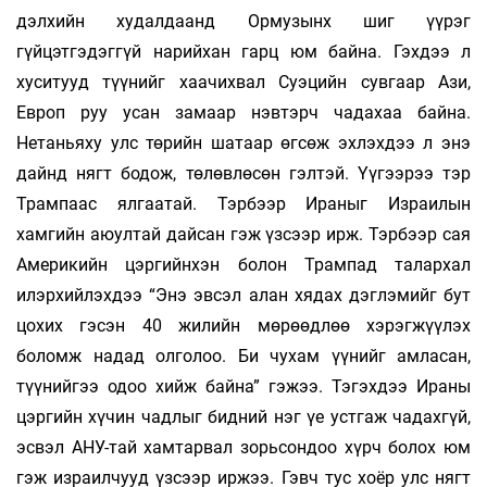
дэлхийн худалдаанд Ормузынх шиг үүрэг
гүйцэтгэдэггүй нарийхан гарц юм байна. Гэхдээ л
хуситууд түүнийг хаачихвал Суэцийн сувгаар Ази,
Европ руу усан замаар нэвтэрч чадахаа байна.
Нетаньяху улс төрийн шатаар өгсөж эхлэхдээ л энэ
дайнд нягт бодож, төлөвлөсөн гэлтэй. Үүгээрээ тэр
Трампаас ялгаатай. Тэрбээр Ираныг Израилын
хамгийн аюултай дайсан гэж үзсээр ирж. Тэрбээр сая
Америкийн цэргийнхэн болон Трампад талархал
илэрхийлэхдээ “Энэ эвсэл алан хядах дэглэмийг бут
цохих гэсэн 40 жилийн мөрөөдлөө хэрэгжүүлэх
боломж надад олголоо. Би чухам үүнийг амласан,
түүнийгээ одоо хийж байна” гэжээ. Тэгэхдээ Ираны
цэргийн хүчин чадлыг бидний нэг үе устгаж чадахгүй,
эсвэл АНУ-тай хамтарвал зорьсондоо хүрч болох юм
гэж израилчууд үзсээр иржээ. Гэвч тус хоёр улс нягт