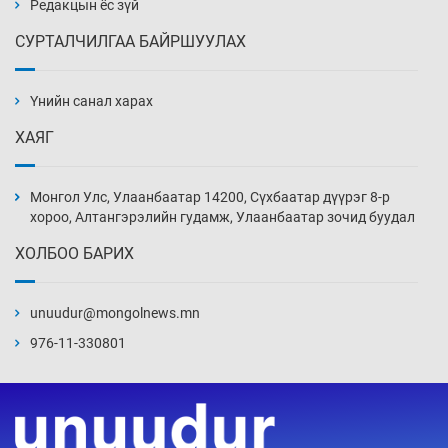
Редакцын ёс зүй
СУРТАЛЧИЛГАА БАЙРШУУЛАХ
АНУ-ын Цэргийн кибер командлалаын
ажилтнууд амиа хорлох явдал эрс
нэмэгджээ
Үнийн санал харах
15 цаг 19 мин
ХАЯГ
Монголын шигшээ Хонконгийн багийг ялж,
эхний хожлоо авлаа
Монгол Улс, Улаанбаатар 14200, Сүхбаатар дүүрэг 8-р
15 цаг 41 мин
хороо, Алтангэрэлийн гудамж, Улаанбаатар зочид буудал
ХОЛБОО БАРИХ
Техникийн өндөр үзүүлэлттэй агаарын хөлөг
худалдан авах хүсэлтээ уламжлав
unuudur@mongolnews.mn
16 цаг 11 мин
976-11-330801
“Шатахууны бус, бодлогын хомсдол
нүүрлээд байна”
16 цаг 41 мин