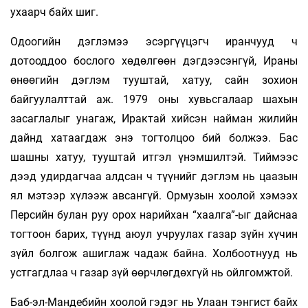
ухаарч байх шиг.
Одоогийн дэглэмээ эсэргүүцэгч иранчууд ч
дотооддоо бослого хөдөлгөөн дэгдээсэнгүй, Ираны
өнөөгийн дэглэм тууштай, хатуу, сайн зохион
байгуулалттай аж. 1979 оны хувьсгалаар шахын
засаглалыг унагаж, Ирактай хийсэн найман жилийн
дайнд хатаагдаж энэ тогтолцоо бий болжээ. Бас
шашны хатуу, тууштай итгэл үнэмшилтэй. Тиймээс
дээд удирдагчаа алдсан ч түүнийг дэглэм нь цаазын
ял мэтээр хүлээж авсангүй. Ормузын хоолой хэмээх
Персийн булан руу орох нарийхан “хаалга”-ыг дайснаа
тогтоон барих, түүнд аюул учруулах газар зүйн хүчин
зүйл болгож ашиглаж чадаж байна. Холбоотнууд нь
устгагдлаа ч газар зүй өөрчлөгдөхгүй нь ойлгомжтой.
Баб-эл-Мандебийн хоолой гэдэг нь Улаан тэнгист байх