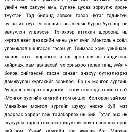
үеийн үед халуун амь, бүлээн цусаа зориулж ирсэн
түүхтэй. Тэд бидэнд зөвхөн газар нутаг төдийгүй,
аугаа их түүх, ёс заншил, өв соёлыг бүрэн бүтнээр нь
өвлүүлэн үлдээсэн. Тэгэхээр атгахан шороонд нь
хүртэл өвөг дээдсийн минь үнэт зүйл, Монголын соёл,
уламжлал шингэсэн гэсэн үг. Тиймээс хойч үеийнхэн
маань атга шороогоо ч эх орон шигээ нандигнан
хайрлаж, хамгаалаасай, эх орныхоо тө­лөө ганц зүйл ч
болов хийгээсэй гэсэн санааг энэ­хүү бүтээлээрээ
дамжуулан хүргэхийг зорилоо. -Ер нь монгол зургийн
бусдаас ялгарах онцлогийг та юу гэж тодорхойлох вэ?
-Монгол зургийн хамгийн том онцлог бол орон зай юм.
Манайхан монгол зургийг шувуу нисэж буй мэт
дээрээс хардаг гэж тайлбарлах нь бий. Гэтэл энэ нь
шувууны хараа гэхээсээ илүү­тэй оюун санааны орон
зай юм. Үүний хамгийн тод жишээ бол Марзан