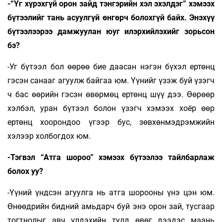
-“Үг хүрэхгүй орон зайд тэнгэрийн хэл эхэлдэг” хэмээх
бүтээлийг тань асуулгүй өнгөрч болохгүй байх. Энэхүү
бүтээлээрээ дамжуулан юуг илэрхийлэхийг зорьсон
бэ?
-Уг бүтээл бол өөрөө бие даасан нэгэн бүхэл ертөнц
гэсэн санааг агуулж байгаа юм. Үүнийг үзэж буй үзэгч
ч бас өөрийн гэсэн өвөрмөц ертөнц шүү дээ. Өөрөөр
хэлбэл, уран бүтээл болон үзэгч хэмээх хоёр өөр
ертөнц хоорондоо үгээр бус, зөвхөнмэдрэмжийн
хэлээр холбогдох юм.
-Тэгвэл “Атга шороо” хэмээх бүтээлээ тайлбарлаж
болох уу?
-Үүний үндсэн агуулга нь атга шорооны үнэ цэн юм.
Өнөөдрийн бидний амьдарч буй энэ орон зай, тусгаар
тогтнолыг авч үлдэхийн тулд өвөг дээдэс маань