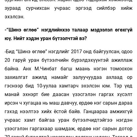
зураад сурчихсан учраас эргээд сийлбэр хийж
эхэлсэн.
-“Шинэ өглөө” нэгдлийнхээ талаар мэдээлэл өгөхгүй
юү. Нийт хэдэн уран бүтээлчтэй вэ?
-Бид “Шинэ өглөө” нэгдлийг 2017 онд байгуулсан, одоо
20 гаруй уран бүтээлчийн бү­рэлдэхүүнтэй ажиллаж
байна. Анх М.Чинбат багш маань нэгэн томоохон
захиалгат ажилд намайг за­луучуудаа ахлаад ор
гэснээр бид 10-уулаа хам­тарч эхэлсэн юм. Тэр үед
манай эхнэрт бие даа­сан үзэсгэлэн гаргах хүсэлт
ирсэн ч хугацаа нь маш давчуу, ердөө нэг сарын дараа
гэхэд нээл­тээ хийх ёстой байв. Ганцаараа амжихгүй
учраас хамт байгаа уран бүтээлчидтэйгээ нэгдэн
үзэсгэлэн гаргахаар шамдаж, ердөө нэг сарын дотор