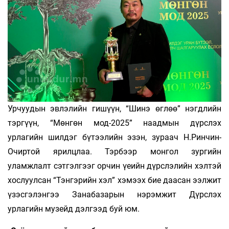
Урчуудын эвлэлийн гишүүн, “Шинэ өглөө” нэгдлийн
тэргүүн, “Мөнгөн мод-2025” наадмын дүрслэх
урлагийн шилдэг бүтээлийн эзэн, зураач Н.Ринчин-
Очиртой ярилцлаа. Тэрбээр монгол зургийн
уламжлалт сэтгэлгээг орчин үеийн дүрслэлийн хэлтэй
хослуулсан “Тэнгэрийн хэл” хэмээх бие даасан ээлжит
үзэсгэлэнгээ Занабазарын нэрэмжит Дүрслэх
урлагийн музейд дэлгээд буй юм.