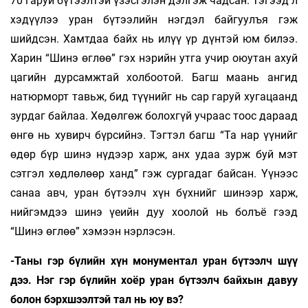
70 гаруй бүтээлтэй үзэсгэлэн дэлгэж чадсан. Тэгээд л
хэдүүлээ уран бүтээлийн нэг­дэл байгуулъя гэж
шийдсэн. Хамтдаа байх нь илүү үр дүнтэй юм билээ.
Харин “Шинэ өглөө” гэх нэрийн утга учир оюутан ахуй
цагийн дурсамжтай холбоотой. Багш маань ангид
натюрморт тавьж, бид түүнийг нь сар гаруй хугацаанд
зурдаг байлаа. Хөдөлгөж болохгүй учраас тоос дараад
өнгө нь хувирч бүрсийнэ. Тэгтэл багш “Та нар үүнийг
өдөр бүр шинэ нүдээр харж, анх удаа зурж буй мэт
сэтгэл хөдлөлөөр ханд” гэж сургадаг байсан. Үүнээс
санаа авч, уран бүтээлч хүн бүхнийг шинээр харж,
нийгэмдээ шинэ үеийн дуу хоолой нь болъё гээд
“Шинэ өглөө” хэмээн нэрлэсэн.
-Таны гэр бүлийн хүн монументал уран бүтээлч шүү
дээ. Нэг гэр бүлийн хоёр уран бүтээлч байхын давуу
болон бэрхшээлтэй тал нь юу вэ?