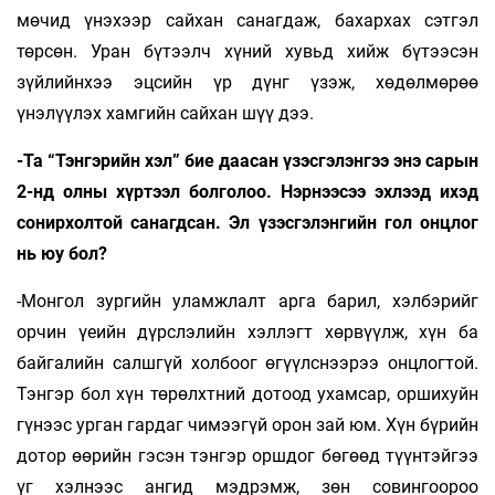
мөчид үнэхээр сайхан санагдаж, бахархах сэтгэл
төрсөн. Уран бүтээлч хүний хувьд хийж бүтээсэн
зүйлийнхээ эцсийн үр дүнг үзэж, хө­дөлмөрөө
үнэлүүлэх хамгийн сайхан шүү дээ.
-Та “Тэнгэрийн хэл” бие даасан үзэсгэлэнгээ энэ сарын
2-нд олны хүртээл болголоо. Нэрнээсээ эхлээд ихэд
сонирхолтой санагдсан. Эл үзэсгэлэнгийн гол онцлог
нь юу бол?
-Монгол зургийн уламжлалт арга барил, хэлбэрийг
орчин үеийн дүрслэлийн хэллэгт хөрвүүлж, хүн ба
байгалийн салшгүй холбоог өгүүлс­нээрээ онцлогтой.
Тэнгэр бол хүн төрөлхт­ний дотоод ухамсар, оршихуйн
гүнээс урган гардаг чимээгүй орон зай юм. Хүн бүрийн
дотор өөрийн гэсэн тэнгэр оршдог бөгөөд түүн­тэйгээ
үг хэлнээс ангид мэдрэмж, зөн совингоороо