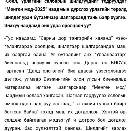
-Соёл, урлагийн салбарын шилдгүүдийг тодруулдаг
“Мөнгөн мод-2025” наадмын дүрслэх урлагийн төрөлд
шилдэг уран бүтээлчээр шалгарсанд тань баяр хүргэе.
Энэхүү наадамд анх удаа оролцсон уу?
-Тус наадамд “Сарны дор тэнгэрийн хаяанд” үзэс­
гэлэнгээрээ оролцож, шилдгээр шалгарсан­даа маш
их баяртай байна. Уг бүтээлийг анх “Улаанбаатар”
биеннальд зориулж зурсан юм. Да­раа нь БНСУ-д
гаргасан “Далд өлсгөлөн” бие даа­сан үзэсгэлэндээ
дэлгэж, улмаар Бээ­жингийн олон улсын биеннальд
материалаа илгээн шал­гарс­наар “Мөнгөн мод”
наадмын болзол хангасан. Шагнал гардуулах ёслолын
өмнөх өдөр над руу залгаад “Та эхний гурван байрт
багтсан байна” гэхэд маш их догдолсон. Хэнтэй өр­­
сөлдөж байгаагаа мэдээгүй ч дотроо бол догдлол
дүүрэн, бас хүлээлттэй байлаа. Шилд­гийг зарлах