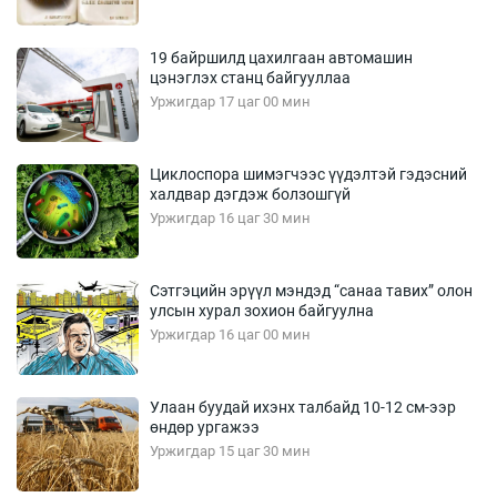
19 байршилд цахилгаан автомашин
цэнэглэх станц байгууллаа
Уржигдар 17 цаг 00 мин
Циклоспора шимэгчээс үүдэлтэй гэдэсний
халдвар дэгдэж болзошгүй
Уржигдар 16 цаг 30 мин
Сэтгэцийн эрүүл мэндэд “санаа тавих” олон
улсын хурал зохион байгуулна
Уржигдар 16 цаг 00 мин
Улаан буудай ихэнх талбайд 10-12 см-ээр
өндөр ургажээ
Уржигдар 15 цаг 30 мин