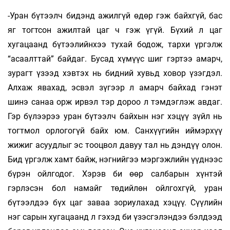
-Уран бүтээлч бидэнд ажилгүй өдөр гэж байхгүй, бас
яг тогтсон ажилтай цаг ч гэж үгүй. Бүхий л цаг
хугацаанд бүтээлийнхээ тухай бодож, тархи үргэлж
“асаалттай” байдаг. Бусад хүмүүс шиг гэртээ амарч,
зурагт үзээд хэвтэх нь бидний хувьд ховор үзэгдэл.
Алхаж явахад, эсвэл зүгээр л амарч байхад гэнэт
шинэ санаа орж ирвэл тэр дороо л тэмдэглэж авдаг.
Гэр бүлээрээ уран бүтээлч байхын нэг хэцүү зүйл нь
тогтмол орлогогүй байх юм. Санхүүгийн иймэрхүү
жижиг асуудлыг эс тооцвол давуу тал нь дэндүү олон.
Бид үргэлж хамт байж, нэгнийгээ мэргэжлийн үүднээс
бүрэн ойлгодог. Хэрэв би өөр салбарын хүнтэй
гэрлэсэн бол намайг төдийлөн ойлгохгүй, уран
бүтээлдээ бүх цаг заваа зориулахад хэцүү. Сүүлийн
нэг сарын ху­гацаанд л гэхэд би үзэсгэлэндээ бэлдээд