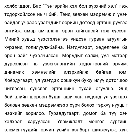
холбогддог. Бас “Тэнгэрийн хэл бол зүрхний хэл” гэж
тодорхойлсон нь ч бий. Тэнд зөвхөн мэдрэмж л үнэн
байдаг учраас үзэгч­дийг өөрийн дотоод ертөнц рүүгээ
өнгийж, амар амгаланг эрэн хайгаасай гэж хүссэн.
Миний хувьд үзэсгэлэнгээ үндсэн гурван агуулгын
хүрээнд толилуулжбайна. Нэгдүгээрт, хөдөлгөөн ба
орон зайг чухалчилсан. Морьдыг салхи, үүл мэтээр
дүрсэлсэн нь үзэсгэлэнгийн хөдөлгөөний эрчим,
динамик хэмнэлийг илэрхийлж байгаа юм.
Хоёрдугаарт, үл үзэгдэх оршихуй буюу илүү дотогшоо
чиглэсэн, сүнслэг ер­төнцийн тухай өгүүлнэ. Энд
байгалийн шороон будаг ашиглан, нүдэнд үл үзэгдэх
боловч зөвхөн мэдрэмжээр хүрч болох тэрхүү нууцыг
нээхийг зорилоо. Гуравдугаарт, домог ба түү­ хэн
хэлхээг харуулсан. Уламжлалт монгол зургийн
элементүүдийг орчин үеийн хэлбэрт шилжүүлж, хүн,