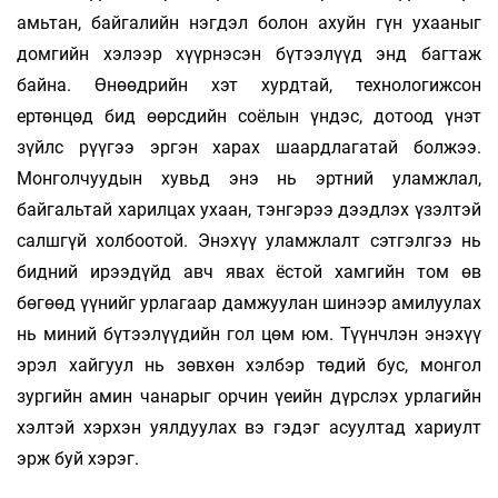
амьтан, байгалийн нэгдэл бо­лон ахуйн гүн ухааныг
домгийн хэлээр хүүрнэсэн бү­тээлүүд энд багтаж
байна. Өнөөдрийн хэт хурдтай, технологижсон
ертөнцөд бид өөрсдийн соёлын үндэс, дотоод үнэт
зүйлс рүүгээ эргэн харах шаардлагатай болжээ.
Монголчуудын хувьд энэ нь эртний уламж­лал,
байгальтай харилцах ухаан, тэнгэрээ дээд­лэх үзэлтэй
салшгүй холбоотой. Энэхүү уламж­лалт сэтгэлгээ нь
бидний ирээдүйд авч явах ёстой хамгийн том өв
бөгөөд үүнийг урлагаар дамжуулан шинээр амилуулах
нь миний бүтээлүүдийн гол цөм юм. Түүнчлэн энэхүү
эрэл хайгуул нь зөвхөн хэлбэр төдий бус, монгол
зургийн амин чанарыг орчин үеийн дүрслэх урлагийн
хэлтэй хэрхэн уялдуулах вэ гэдэг асуул­тад хариулт
эрж буй хэрэг.