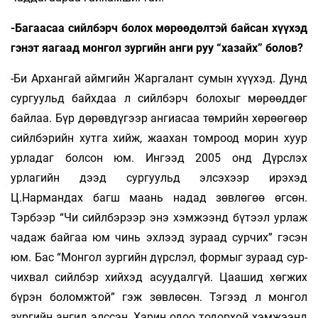
-Багаасаа сийлбэрч болох мөрөөдөлтэй байсан хүүхэд
гэнэт яагаад монгол зургийн анги руу “хазайх” болов?
-Би Архангай аймгийн Жаргалант сумын хүүхэд. Дунд
сургуульд байхдаа л сийлбэрч болохыг мөрөөддөг
байлаа. Бүр дөрөвдүгээр ангиасаа төмрийн хөрөөгөөр
сийлбэрийн хутга хийж, жаахан томроод морин хуур
урладаг бол­сон юм. Ингээд 2005 онд Дүрслэх
урлагийн дээд сургуульд элсэхээр ирэхэд
Ц.Нармандах багш маань надад зөвлөгөө өгсөн.
Тэрбээр “Чи сийлбэрээр энэ хэмжээнд бүтээл урлаж
чадаж байгаа юм чинь эхлээд зураад сурчих” гэсэн
юм. Бас “Монгол зургийн дүрслэл, формыг зураад сур­
чихвал сийлбэр хийхэд асуудалгүй. Цаашид хөгжих
бүрэн боломжтой” гэж зөвлөсөн. Тэгээд л монгол
зургийн ангид элссэн. Харин одоо тодор­хой хэмжээнд