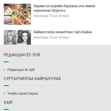
Зарим гол нэрийн барааны үнэ өмнөх
сарынхаас буурчээ
Уржигдар 15 цаг 00 мин
Хиймэл оюун хяналтаас гарч байна
Уржигдар 14 цаг 30 мин
РЕДАКЦЫН ЁС ЗҮЙ
Эмэгтэйчүүд Бээжин, эрэгтэйчүүд Японд
бэлтгэл базаахаар хилийн дээс алхлаа
Уржигдар 14 цаг 00 мин
Редакцын ёс зүй
СУРТАЛЧИЛГАА БАЙРШУУЛАХ
АНУ-ын Цэргийн кибер командлалаын
ажилтнууд амиа хорлох явдал эрс
нэмэгджээ
Үнийн санал харах
Уржигдар 13 цаг 52 мин
ХАЯГ
Монголын шигшээ Хонконгийн багийг ялж,