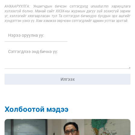
АНХААРУУЛГА: Уншигчдын бичсэн сэтгэгдэлд unuudur.mn хариуцлага
хүлээхгүй болно. Манай сайт ХХЗХ-ны журмын дагуу зүй зохисгүй зарим
үг, хэллэгийг хязгаарласан тул Та сэтгэгдэл бичихдээ бусдын эрх ашгийг
хүндэтгэн үзнэ үү. Хэм хэмжээ зөрчсөн сэтгэгдлийг админ устгах эрхтэй.
Илгээх
Холбоотой мэдээ