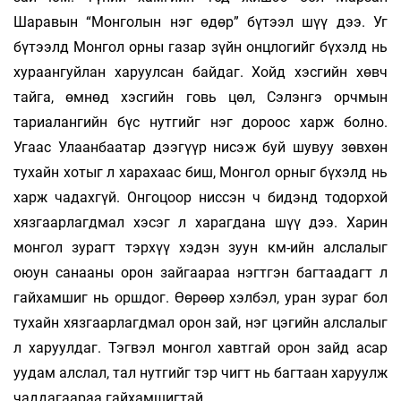
Шаравын “Монголын нэг өдөр” бүтээл шүү дээ. Уг
бүтээлд Монгол орны газар зүйн онцлогийг бүхэлд нь
хураангуйлан харуулсан байдаг. Хойд хэсгийн хөвч
тайга, өмнөд хэсгийн говь цөл, Сэлэнгэ орчмын
тариалангийн бүс нутгийг нэг дороос харж болно.
Угаас Улаанбаатар дээгүүр нисэж буй шувуу зөвхөн
тухайн хотыг л харахаас биш, Монгол орныг бүхэлд нь
харж чадахгүй. Онгоцоор ниссэн ч бидэнд тодорхой
хязгаарлагдмал хэсэг л харагдана шүү дээ. Харин
монгол зурагт тэрхүү хэдэн зуун км-ийн алслалыг
оюун санааны орон зайгаараа нэгтгэн багтаадагт л
гайхамшиг нь оршдог. Өөрөөр хэлбэл, уран зураг бол
тухайн хязгаарлагдмал орон зай, нэг цэгийн алслалыг
л харуулдаг. Тэгвэл монгол хавтгай орон зайд асар
уудам алслал, тал нутгийг тэр чигт нь багтаан харуулж
чаддагаараа гайхамшигтай.