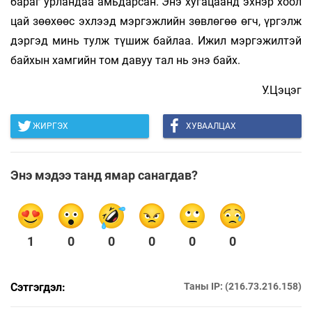
бараг урландаа амьдарсан. Энэ хугацаанд эхнэр хоол
цай зөөхөөс эхлээд мэргэжлийн зөвлөгөө өгч, үргэлж
дэргэд минь тулж түшиж байлаа. Ижил мэргэжилтэй
байхын хамгийн том давуу тал нь энэ байх.
У.Цэцэг
ЖИРГЭХ
ХУВААЛЦАХ
Энэ мэдээ танд ямар санагдав?
1
0
0
0
0
0
Сэтгэгдэл:
Таны IP: (216.73.216.158)