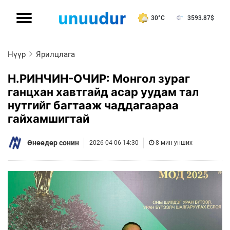
30°C
3593.87
$
Нүүр
Ярилцлага
Н.РИНЧИН-ОЧИР: Монгол зураг
ганцхан хавтгайд асар уудам тал
нутгийг багтааж чаддагаараа
гайхамшигтай
Өнөөдөр сонин
2026-04-06 14:30
8 мин унших