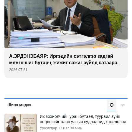
А.ЭРДЭНЭБАЯР: Иргэдийн сэтгэлгээ задгай
мөнгө шиг бутарч, жижиг сажиг зүйлд сатаарах
үед “Нийгмийн гэрээ” дуусгавар болдог
2026-07-21
Шинэ мэдээ
Их зохиолчийн уран бүтээл, туурвил зүйн
онцлогийг олон улсын судлаачид хэлэлцлээ
Уржигдар 17 цаг 30 мин