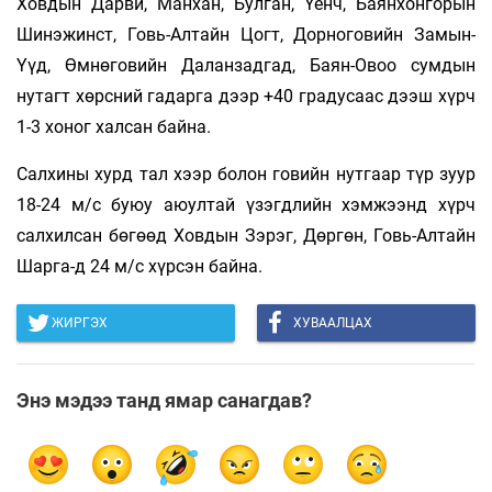
Ховдын Дарви, Манхан, Булган, Үенч, Баянхонгорын
Шинэжинст, Говь-Алтайн Цогт, Дорноговийн Замын-
Үүд, Өмнөговийн Даланзадгад, Баян-Овоо сумдын
нутагт хөрсний гадарга дээр +40 градусаас дээш хүрч
1-3 хоног халсан байна.
Салхины хурд тал хээр болон говийн нутгаар түр зуур
18-24 м/с буюу аюултай үзэгдлийн хэмжээнд хүрч
салхилсан бөгөөд Ховдын Зэрэг, Дөргөн, Говь-Алтайн
Шарга-д 24 м/с хүрсэн байна.
ЖИРГЭХ
ХУВААЛЦАХ
Энэ мэдээ танд ямар санагдав?