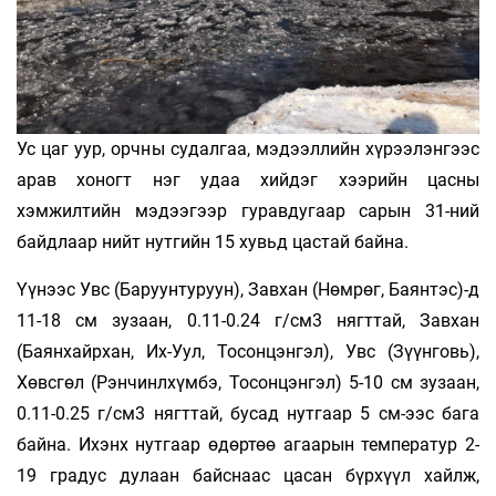
Ус цаг уур, орчны судалгаа, мэдээллийн хүрээлэнгээс
арав хоногт нэг удаа хийдэг хээрийн цасны
хэмжилтийн мэдээгээр гуравдугаар сарын 31-ний
байдлаар нийт нутгийн 15 хувьд цастай байна.
Үүнээс Увс (Баруунтуруун), Завхан (Нөмрөг, Баянтэс)-д
11-18 см зузаан, 0.11-0.24 г/см3 нягттай, Завхан
(Баянхайрхан, Их-Уул, Тосонцэнгэл), Увс (Зүүнговь),
Хөвсгөл (Рэнчинлхүмбэ, Тосонцэнгэл) 5-10 см зузаан,
0.11-0.25 г/см3 нягттай, бусад нутгаар 5 см-ээс бага
байна. Ихэнх нутгаар өдөртөө агаарын температур 2-
19 градус дулаан байснаас цасан бүрхүүл хайлж,