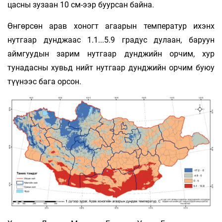
цасны зузаан 10 см-ээр буурсан байна.
Өнгөрсөн арав хоногт агаарын температур ихэнх
нутгаар дунджаас 1.1...5.9 градус дулаан, баруун
аймгуудын зарим нутгаар дунджийн орчим, хур
тунадасны хувьд нийт нутгаар дунджийн орчим буюу
түүнээс бага орсон.