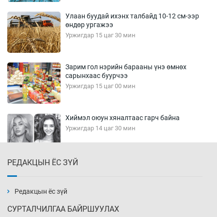
Улаан буудай ихэнх талбайд 10-12 см-ээр
өндөр ургажээ
Уржигдар 15 цаг 30 мин
Зарим гол нэрийн барааны үнэ өмнөх
сарынхаас буурчээ
Уржигдар 15 цаг 00 мин
Хиймэл оюун хяналтаас гарч байна
Уржигдар 14 цаг 30 мин
РЕДАКЦЫН ЁС ЗҮЙ
Эмэгтэйчүүд Бээжин, эрэгтэйчүүд Японд
бэлтгэл базаахаар хилийн дээс алхлаа
Уржигдар 14 цаг 00 мин
Редакцын ёс зүй
СУРТАЛЧИЛГАА БАЙРШУУЛАХ