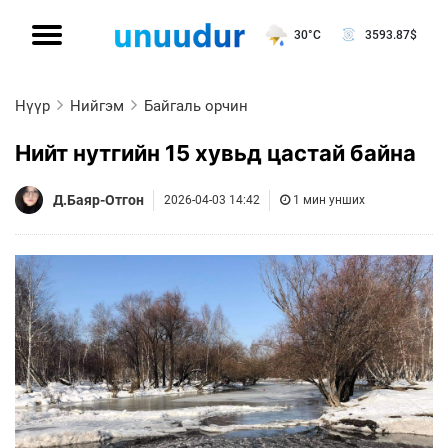
30°C
3593.87
$
Нүүр
Нийгэм
Байгаль орчин
Нийт нутгийн 15 хувьд цастай байна
Д.Баяр-Отгон
2026-04-03 14:42
1 мин унших