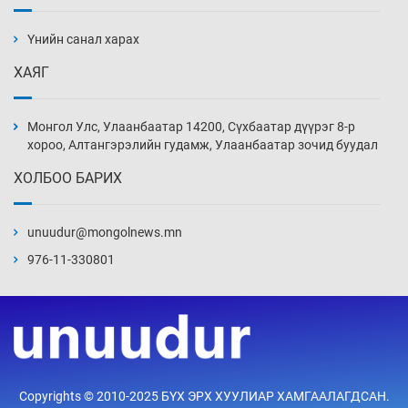
АНУ-ын Цэргийн кибер командлалаын
ажилтнууд амиа хорлох явдал эрс
нэмэгджээ
Үнийн санал харах
Уржигдар 13 цаг 52 мин
ХАЯГ
Монголын шигшээ Хонконгийн багийг ялж,
эхний хожлоо авлаа
Монгол Улс, Улаанбаатар 14200, Сүхбаатар дүүрэг 8-р
Уржигдар 13 цаг 30 мин
хороо, Алтангэрэлийн гудамж, Улаанбаатар зочид буудал
ХОЛБОО БАРИХ
Техникийн өндөр үзүүлэлттэй агаарын хөлөг
худалдан авах хүсэлтээ уламжлав
unuudur@mongolnews.mn
Уржигдар 13 цаг 00 мин
976-11-330801
“Шатахууны бус, бодлогын хомсдол
нүүрлээд байна”
Уржигдар 12 цаг 30 мин
Дөрвөн чиглэлд шөнийн автобус иргэдэд
Copyrights © 2010-2025 БҮХ ЭРХ ХУУЛИАР ХАМГААЛАГДСАН.
үйлчилж буй гэв