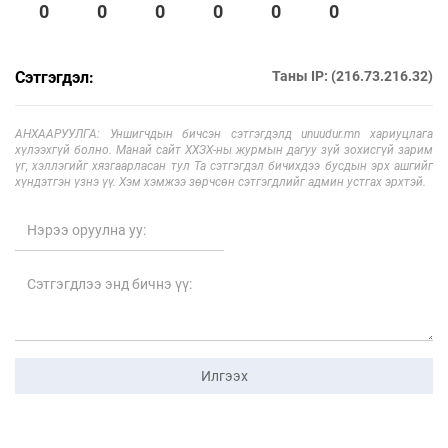
0
0
0
0
0
0
Сэтгэгдэл:
Таны IP: (216.73.216.32)
АНХААРУУЛГА: Уншигчдын бичсэн сэтгэгдэлд unuudur.mn хариуцлага
хүлээхгүй болно. Манай сайт ХХЗХ-ны журмын дагуу зүй зохисгүй зарим
үг, хэллэгийг хязгаарласан тул Та сэтгэгдэл бичихдээ бусдын эрх ашгийг
хүндэтгэн үзнэ үү. Хэм хэмжээ зөрчсөн сэтгэгдлийг админ устгах эрхтэй.
Илгээх