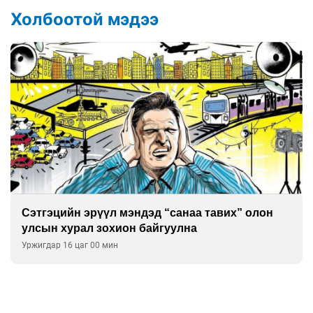
Холбоотой мэдээ
Сэтгэцийн эрүүл мэндэд “санаа тавих” олон
улсын хурал зохион байгуулна
Уржигдар 16 цаг 00 мин