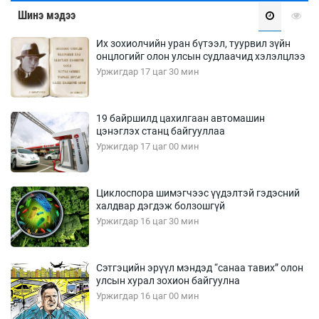
Шинэ мэдээ
Их зохиолчийн уран бүтээл, туурвил зүйн
онцлогийг олон улсын судлаачид хэлэлцлээ
Уржигдар 17 цаг 30 мин
19 байршилд цахилгаан автомашин
цэнэглэх станц байгууллаа
Уржигдар 17 цаг 00 мин
Циклоспора шимэгчээс үүдэлтэй гэдэсний
халдвар дэгдэж болзошгүй
Уржигдар 16 цаг 30 мин
Сэтгэцийн эрүүл мэндэд “санаа тавих” олон
улсын хурал зохион байгуулна
Уржигдар 16 цаг 00 мин