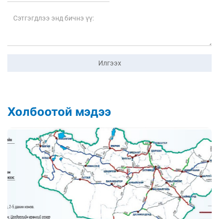
Илгээх
Холбоотой мэдээ