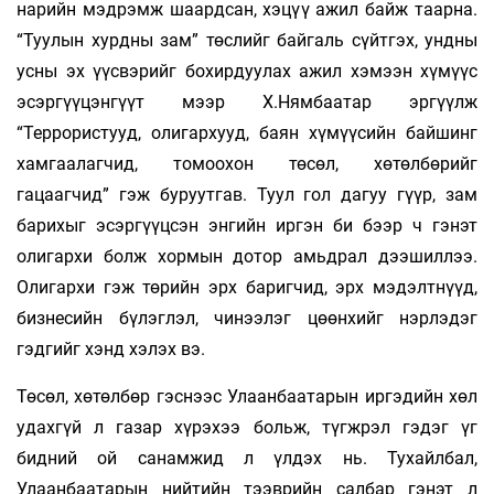
нарийн мэдрэмж шаардсан, хэцүү ажил байж таарна.
“Туулын хурдны зам” төслийг байгаль сүйтгэх, ундны
усны эх үүсвэрийг бохирдуулах ажил хэмээн хү­мүүс
эсэргүүцэнгүүт мээр Х.Нямбаатар эргүүлж
“Террористууд, олигархууд, баян хүмүүсийн байшинг
хамгаалагчид, томоохон төсөл, хөтөлбөрийг
гацаагчид” гэж буруутгав. Туул гол дагуу гүүр, зам
барихыг эсэргүүцсэн энгийн иргэн би бээр ч гэнэт
олигархи болж хормын дотор амьдрал дээшиллээ.
Олигархи гэж төрийн эрх баригчид, эрх мэдэлтнүүд,
бизнесийн бүлэглэл, чинээлэг цөөнхийг нэрлэдэг
гэдгийг хэнд хэлэх вэ.
Төсөл, хөтөлбөр гэснээс Улаанбаатарын ир­гэдийн хөл
удахгүй л газар хүрэхээ больж, түгжрэл гэдэг үг
бидний ой санамжид л үлдэх нь. Тухайлбал,
Улаанбаатарын нийтийн тээврийн салбар гэнэт л