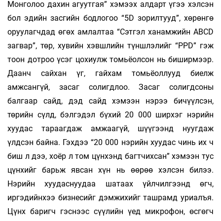
Монголоо дахин агуутгая” хэмээх алдарт үгээ хэлсэн
бол эдийн засгийн бодлогоо “5D зорилтууд”, хөрөнгө
оруулагчдад өгөх амлалтаа “Сэтгэл ханамжийн ABCD
загвар”, төр, хувийн хэвшлийн түншлэлийг “PPD” гэж
тоон дотроо үсэг цохиулж томьёолсон нь биширмээр.
Даанч сайхан үг, гайхам томьёоллууд биелж
амжсангүй, засаг солигдлоо. Засаг солигдсоны
балгаар сайд, дэд сайд хэмээн нэрээ бичүүлсэн,
төрийн сүлд, бэлгэдэл бүхий 20 000 ширхэг нэрийн
хуудас тараагдаж амжаагүй, шүүгээнд нуугдаж
үлдсэн байна. Гэхдээ “20 000 нэрийн хуудас чинь их ч
биш л дээ, хоёр л том цүнхэнд багтчихсан” хэмээн тус
цүнхийг барьж явсан хүн нь өөрөө хэлсэн билээ.
Нэрийн хуудаснуудаа шатаах үйлчилгээнд өгч,
иргэдийнхээ бизнесийг дэмжихийг ташрамд уриалъя.
Цүнх баригч гэснээс сүүлийн үед микрофон, өсгөгч