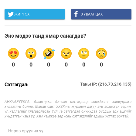
ЖИРГЭХ
ХУВААЛЦАХ
Энэ мэдээ танд ямар санагдав?
0
0
0
0
0
0
Сэтгэгдэл:
Таны IP: (216.73.216.135)
АНХААРУУЛГА: Уншигчдын бичсэн сэтгэгдэлд unuudur.mn хариуцлага
хүлээхгүй болно. Манай сайт ХХЗХ-ны журмын дагуу зүй зохисгүй зарим
үг, хэллэгийг хязгаарласан тул Та сэтгэгдэл бичихдээ бусдын эрх ашгийг
хүндэтгэн үзнэ үү. Хэм хэмжээ зөрчсөн сэтгэгдлийг админ устгах эрхтэй.