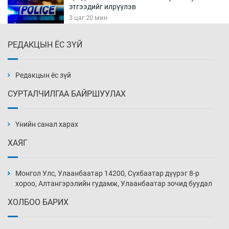
этгээдийг илрүүлэв
3 цаг 20 мин
РЕДАКЦЫН ЁС ЗҮЙ
Нүүрс-пиролизийн үйлдвэр байгуулах
тогтоолын төслийг батлав
3 цаг 50 мин
Редакцын ёс зүй
СУРТАЛЧИЛГАА БАЙРШУУЛАХ
Б.Хулан ДАШТ-д түрүүлж, Г.Монголжин
хошой хүрэл медальтан болов
Үнийн санал харах
4 цаг 5 мин
ХАЯГ
Хуульчийн мэргэжлийн шалгалтын
бүртгэлийг энэ баасан гарагт эхлүүлнэ
Монгол Улс, Улаанбаатар 14200, Сүхбаатар дүүрэг 8-р
4 цаг 20 мин
хороо, Алтангэрэлийн гудамж, Улаанбаатар зочид буудал
ХОЛБОО БАРИХ
“ДЦС-3”-ын засварыг өвлийн оргил
ачааллаас өмнө дуусгах үүрэг өгөв