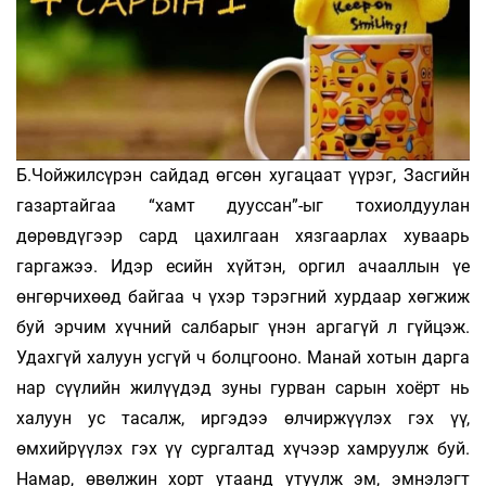
Б.Чойжилсүрэн сайдад өгсөн хугацаат үүрэг, Засгийн
газартайгаа “хамт дууссан”-ыг тохиолдуулан
дөрөвдүгээр сард цахилгаан хязгаарлах хуваарь
гаргажээ. Идэр есийн хүйтэн, оргил ачааллын үе
өнгөрчихөөд байгаа ч үхэр тэрэгний хурдаар хөгжиж
буй эрчим хүчний салбарыг үнэн аргагүй л гүйцэж.
Удахгүй халуун усгүй ч болцгооно. Манай хотын дарга
нар сүүлийн жилүүдэд зуны гурван сарын хоёрт нь
халуун ус тасалж, иргэдээ өлчиржүүлэх гэх үү,
өмхийрүүлэх гэх үү сургалтад хүчээр хамруулж буй.
Намар, өвөлжин хорт утаанд утуулж эм, эмнэлэгт