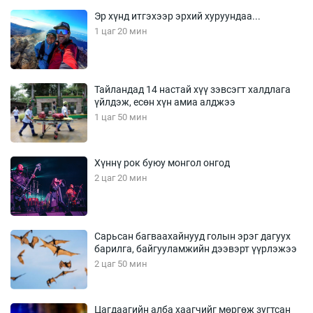
Эр хүнд итгэхээр эрхий хуруундаа...
1 цаг 20 мин
Тайландад 14 настай хүү зэвсэгт халдлага
үйлдэж, есөн хүн амиа алджээ
1 цаг 50 мин
Хүннү рок буюу монгол онгод
2 цаг 20 мин
Сарьсан багваахайнууд голын эрэг дагуух
барилга, байгууламжийн дээвэрт үүрлэжээ
2 цаг 50 мин
Цагдаагийн алба хаагчийг мөргөж зугтсан