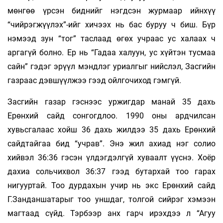
мөнгөө үрсэн биднийг нэгдсэн журмаар ийнхүү
“чийрэгжүүлэх”-ийг хичээх нь бас буруу ч биш. Бүр
нэмээд зун “тог” таслаад өгөх учраас ус халаах ч
аргагүй болно. Ер нь “Гадаа халуун, ус хүйтэн тусмаа
сайн” гэдэг эрүүл мэндлэг уриалгыг нийслэл, Засгийн
газраас дэвшүүлжээ гээд ойлгочиход гэмгүй.
Засгийн газар гэснээс уржигдар манай 35 дахь
Ерөнхий сайд сонгогдлоо. 1990 оны ардчилсан
хувьсгалаас хойш 36 дахь жилдээ 35 дахь Ерөнхий
сайдтайгаа бид “учрав”. Энэ жил ахиад нэг солио
хийвэл 36:36 гэсэн үлдэгдэлгүй хуваалт үүснэ. Хоёр
дахиа сольчихвол 36:37 гээд бутархай тоо гарах
нигууртай. Тоо дурдахын учир нь экс Ерөнхий сайд
Г.Занданшатарыг тоо уншдаг, толгой сийрэг хэмээн
магтаад сүйд. Тэрбээр анх гарч ирэхдээ л “Агуу