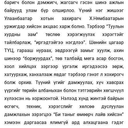
баригч болон дэмжигч, жагсагч гэсэн шинэ ажлын
байрууд улам бүр олширлоо. Үүний нэг жишээг
Улаанбаатар хотын захирагч Х.Нямбаатарын
уржигдар хийсэн акцаас харж болно. Тэрбээр “Туулын
хурдны зам” төслөө хэрэгжүүлэх хэрэгтэйг
тайлбарлаж, “иргэдтэйгээ нэгдлээ”. Шөнийн цагаар
ТҮЦ, гарааш нураах, эвдрээгүй замыг хуулж, ахин
шинээр “боржуурдах”, төв талбайд мега асар босгон,
хоол хийлцэх зэргээр үргэлж иргэдээсээ зөрж,
хатуурхаж, ханхалзаж явдаг тэрбээр гэнэт л хохирогч
болж орхив. Түүний үгийг дамжуулах, хүч хавсрах
үүргийг төрийн албаныхан болон тэтгэврийн хөгшчүүл
хүлээсэн нь хоржоонтой. Нэлээд хүнд жинтэй байрын
өсгөгч, техник, хэрэгслийг хөлсөө дуслуулан
дамжлахын зэрэгцээ “Би таныг өмөөрч лайв хийсэн”
хэмээн даргаасаа ялимгүй ард алхацгаана гэдэг