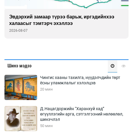
Эвдэрхий замаар түрээ барьж, иргэдийнхээ
халаасыг тэмтэрч эхэллээ
2026-08-07
Шинэ мэдээ
Чингис хааны тахилга, нүүдэлчдийн төрт
ёсны уламжлалыг хэлэлцэв
20 мин
Д.Нацагдоржийн “Харанхуй хад”
өгүүллэгийн арга, сэтгэлгээний нөлөөлөл,
шинэчлэл
50 мин