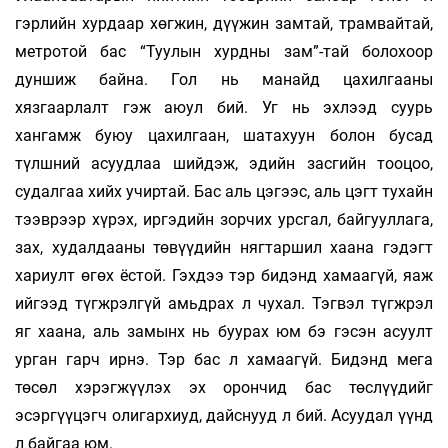
гэрлийн хурдаар хөгжин, дүүжин замтай, трамвайтай,
метротой бас “Туулын хурдны зам”-тай болохоор
дуншиж байна. Гол нь манайд цахилгааны
хязгаарлалт гэж аюул бий. Уг нь эхлээд суурь
хангамж буюу цахилгаан, шатахуун болон бусад
түлшний асуудлаа шийдэж, эдийн засгийн тооцоо,
судалгаа хийх учиртай. Бас аль цэгээс, аль цэгт тухайн
тээврээр хүрэх, иргэдийн зорчих урсгал, байгууллага,
зах, худалдааны төвүүдийн нягтаршил хаана гэдэгт
хариулт өгөх ёстой. Гэхдээ тэр бидэнд хамаагүй, яаж
ийгээд түгжрэлгүй амьдрах л чухал. Тэгвэл түгжрэл
яг хаана, аль замынх нь буурах юм бэ гэсэн асуулт
урган гарч ирнэ. Тэр бас л хамаагүй. Бидэнд мега
төсөл хэрэгжүүлэх эх орончид бас төслүүдийг
эсэргүүцэгч олигархиуд, дайснууд л бий. Асуудал үүнд
л байгаа юм.