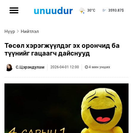
30°C
3593.87
$
Нүүр
Нийтлэл
Төсөл хэрэгжүүлдэг эх орончид ба
түүнийг гацаагч дайснууд
С.Цэрэндулам
2026-04-01 12:00
4 мин унших