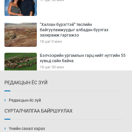
“Халзан бүрэгтэй” төслийн
байгууламжуудыг албадан буулгах
захирамж гаргажээ
18 цаг 0 мин
Бэлчээрийн ургамлын гарц нийт нутгийн 55
хувьд сайн байна
18 цаг 30 мин
РЕДАКЦЫН ЁС ЗҮЙ
Хэн, хаашаа, хэдээр
19 цаг 0 мин
Редакцын ёс зүй
СУРТАЛЧИЛГАА БАЙРШУУЛАХ
Вашингтон мужийн Спокейн хотод дэгдсэн
түймэр 3200 орчим га талбай хамарчээ
Үнийн санал харах
19 цаг 30 мин