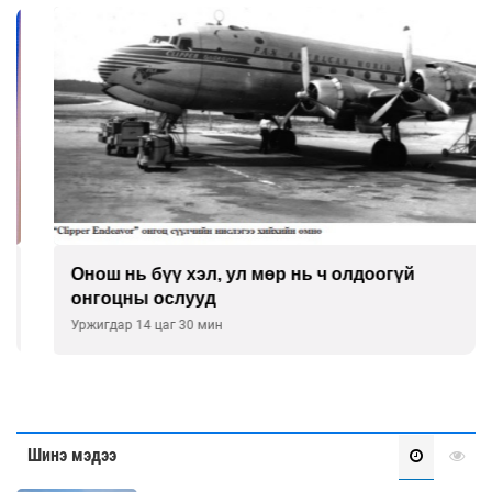
Онош нь бүү хэл, ул мөр нь ч олдоогүй
онгоцны ослууд
Уржигдар 14 цаг 30 мин
Шинэ мэдээ