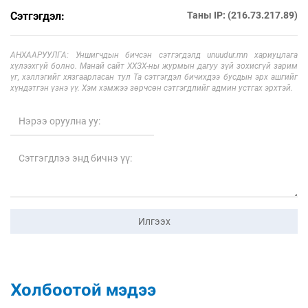
Сэтгэгдэл:
Таны IP: (216.73.217.89)
АНХААРУУЛГА: Уншигчдын бичсэн сэтгэгдэлд unuudur.mn хариуцлага
хүлээхгүй болно. Манай сайт ХХЗХ-ны журмын дагуу зүй зохисгүй зарим
үг, хэллэгийг хязгаарласан тул Та сэтгэгдэл бичихдээ бусдын эрх ашгийг
хүндэтгэн үзнэ үү. Хэм хэмжээ зөрчсөн сэтгэгдлийг админ устгах эрхтэй.
Илгээх
Холбоотой мэдээ