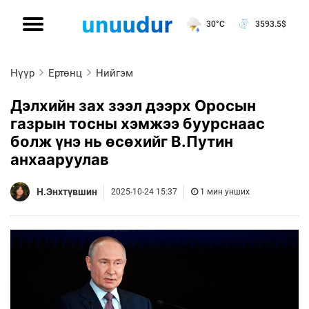
30°C
3593.5
$
Нүүр
Ертөнц
Нийгэм
Дэлхийн зах зээл дээрх Оросын
газрын тосны хэмжээ буурснаас
болж үнэ нь өсөхийг В.Путин
анхааруулав
Н.Энхтүвшин
2025-10-24 15:37
1 мин унших