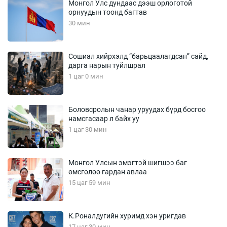
Монгол Улс дундаас дээш орлоготой
орнуудын тоонд багтав
30 мин
Сошиал хийрхэлд “барьцаалагдсан” сайд,
дарга нарын туйлшрал
1 цаг 0 мин
Боловсролын чанар уруудах бүрд босгоо
намсгасаар л байх уу
1 цаг 30 мин
Монгол Улсын эмэгтэй шигшээ баг
өмсгөлөө гардан авлаа
15 цаг 59 мин
К.Роналдугийн хуримд хэн уригдав
17 цаг 30 мин