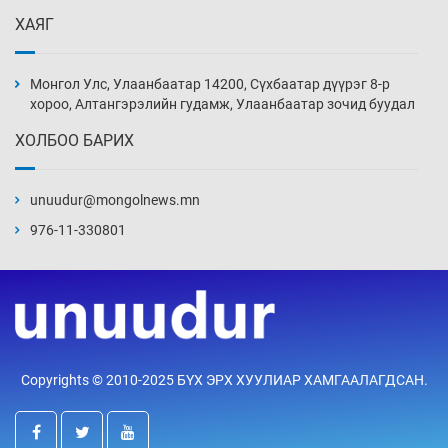
ХАЯГ
Хөгжлийн бэрхшээлтэй иргэдэд зориулсан
Хууль зүйн про боно төв нээв
Монгол Улс, Улаанбаатар 14200, Сүхбаатар дүүрэг 8-р
20 цаг 0 мин
хороо, Алтангэрэлийн гудамж, Улаанбаатар зочид буудал
ХОЛБОО БАРИХ
Олон улсын монголч эрдэмтдийн XIII их
хуралд 528 илтгэл хэлэлцүүлэх нь
unuudur@mongolnews.mn
20 цаг 30 мин
976-11-330801
Улаан бурхны эсрэг дархлаажуулалтыг
идэвхжүүлэхээр боллоо
21 цаг 0 мин
Эдийн засагт эмэгтэйчүүдийн оролцоог
Copyrights © 2010-2025 БҮХ ЭРХ ХУУЛИАР ХАМГААЛАГДСАН.
нэмэгдүүлэхэд бодитой дэмжлэг чухал
21 цаг 30 мин