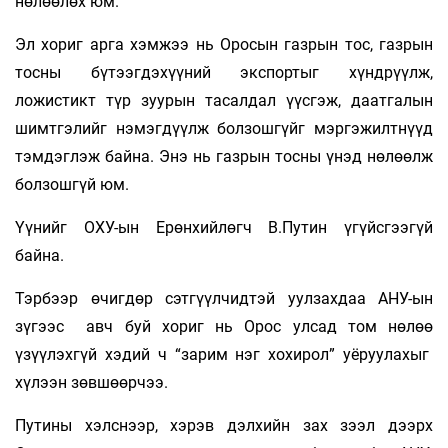
нөлөөлөх юм.
Эл хориг арга хэмжээ нь Оросын газрын тос, газрын
тосны бүтээгдэхүүний экспортыг хүндрүүлж,
ложистикт түр зуурын тасалдал үүсгэж, даатгалын
шимтгэлийг нэмэгдүүлж болзошгүйг мэргэжилтнүүд
тэмдэглэж байна. Энэ нь газрын тосны үнэд нөлөөлж
болзошгүй юм.
Үүнийг ОХУ-ын Ерөнхийлөгч В.Путин үгүйсгээгүй
байна.
Тэрбээр өчигдөр сэтгүүлчидтэй уулзахдаа АНУ-ын
зүгээс авч буй хориг нь Орос улсад том нөлөө
үзүүлэхгүй хэдий ч “зарим нэг хохирол” уёруулахыг
хүлээн зөвшөөрчээ.
Путины хэлснээр, хэрэв дэлхийн зах зээл дээрх