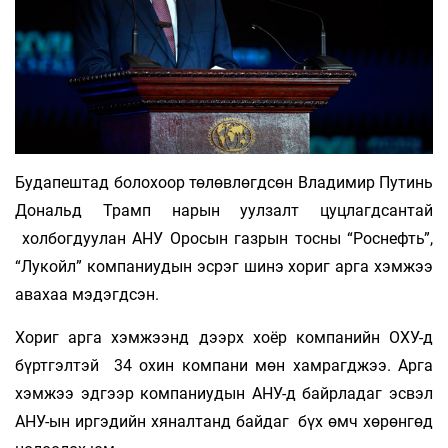
Будапештад болохоор төлөвлөгдсөн Владимир Путинь
Дональд Трамп нарын уулзалт цуцлагдсантай
холбогдуулан АНУ Оросын газрын тосны “Роснефть”,
“Лукойл” компаниудын эсрэг шинэ хориг арга хэмжээ
авахаа мэдэгдсэн.
Хориг арга хэмжээнд дээрх хоёр компанийн ОХУ-д
бүртгэлтэй 34 охин компани мөн хамрагджээ. Арга
хэмжээ эдгээр компаниудын АНУ-д байрладаг эсвэл
АНУ-ын иргэдийн хяналтанд байдаг бүх өмч хөрөнгөд