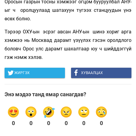
Оросын газрын тосны хэмжээг огцом бууруулбал АНУ-
ыг ч оролцуулаад шатахуун түгээх станцуудын үнэ
өсөх болно.
Тэрээр ОХУ-ын эсрэг авсан АНУ-ын шинэ хориг арга
хэмжээ нь Москвад дарамт үзүүлэх гэсэн оролдлого
боловч Орос улс дарамт шахалтаар юу ч шийддэггүй
гэж нэмж хэлэв.
ЖИРГЭХ
ХУВААЛЦАХ
Энэ мэдээ танд ямар санагдав?
0
0
0
0
0
0