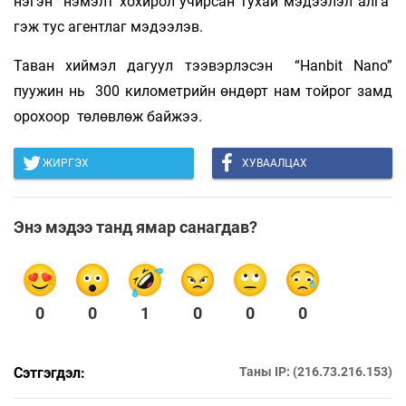
нэгэн нэмэлт хохирол учирсан тухай мэдээлэл алга"
гэж тус агентлаг мэдээлэв.
Таван хиймэл дагуул тээвэрлэсэн “Hanbit Nano”
пуужин нь 300 километрийн өндөрт нам тойрог замд
орохоор төлөвлөж байжээ.
ЖИРГЭХ
ХУВААЛЦАХ
Энэ мэдээ танд ямар санагдав?
0
0
1
0
0
0
Сэтгэгдэл:
Таны IP: (216.73.216.153)