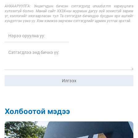
АНХААРУУЛГА: Уншигчдын бичсэн сэтгэгдэлд unuudur.mn хариуцлага
хүлээхгүй болно. Манай сайт ХХЗХ-ны журмын дагуу зүй зохисгүй зарим
үг, хэллэгийг хязгаарласан тул Та сэтгэгдэл бичихдээ бусдын эрх ашгийг
хүндэтгэн үзнэ үү. Хэм хэмжээ зөрчсөн сэтгэгдлийг админ устгах эрхтэй.
Илгээх
Холбоотой мэдээ