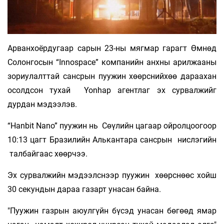
Арванхоёрдугаар сарын 23-ны мягмар гарагт Өмнөд
Солонгосын “Innospace” компанийн анхны арилжааны
зориулалттай сансрын пуужин хөөрснийхөө дараахан
осолдсон тухай Yonhаp агентлаг эх сурвалжийг
дурдан мэдээлэв.
“Hanbit Nano” пуужин нь Сөүлийн цагаар ойролцоогоор
10:13 цагт Бразилийн Алькантара сансрын нислэгийн
талбайгаас хөөрчээ.
Эх сурвалжийн мэдээлснээр пуужин хөөрснөөс хойш
30 секундын дараа газарт унасан байна.
"Пуужин газрын аюулгүйн бүсэд унасан бөгөөд ямар