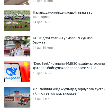
13 цаг 30 мин
Налайх дүүргийнхэн хошой аваргаар
шалгарлаа
14 цаг 0 мин
БНСУ-д хэт халсны улмаас 19 хүн нас
баржээ
14 цаг 30 мин
“DeepSeek” компани ӨМӨЗО-д хиймэл оюуны
дата төв байгуулахаар төлөвлөж байна
15 цаг 0 мин
Дашчойлин хийд жуулчдад зориулсан тусгай
үйлчилгээ үзүүлж эхэлжээ
15 цаг 0 мин