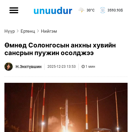
30°C
3593.93
$
Нүүр
Ертөнц
Нийгэм
Өмнөд Солонгосын анхны хувийн
сансрын пуужин осолджээ
Н.Энхтүвшин
2025-12-23 13:53
1 мин