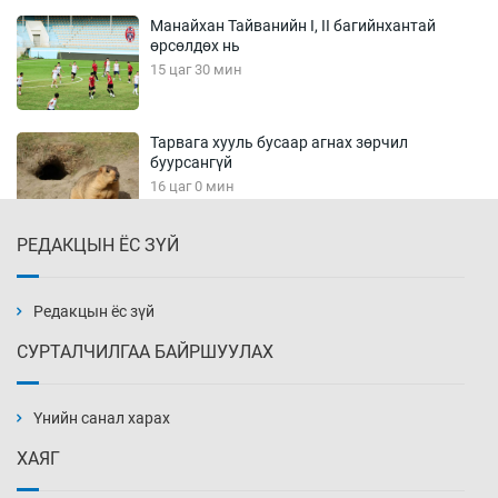
Манайхан Тайванийн I, II багийнхантай
өрсөлдөх нь
15 цаг 30 мин
Тарвага хууль бусаар агнах зөрчил
буурсангүй
16 цаг 0 мин
РЕДАКЦЫН ЁС ЗҮЙ
Х.Улам-Өрнөх байр урагшилж, долоод
жагсжээ
16 цаг 30 мин
Редакцын ёс зүй
СУРТАЛЧИЛГАА БАЙРШУУЛАХ
Ж.Лхагвабат өсвөр үеийнхний ДАШТ-ийг
дэнсэлнэ
Үнийн санал харах
17 цаг 0 мин
ХАЯГ
Иран тэсэж үлдсэн ч удаан хугацаанд хүнд