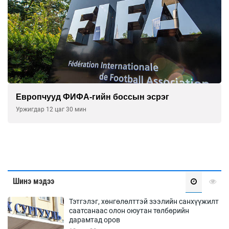
А-гийн боссын эсрэг
АНУ-ын 25 муж
нэхэмжлэл гар
мин
2026-08-04
Шинэ мэдээ
Тэтгэлэг, хөнгөлөлттэй зээлийн санхүүжилт
саатсанаас олон оюутан төлбөрийн
дарамтад оров