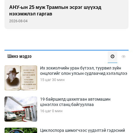
АНУ-ын 25 муж Трампын эсрэг шүүхэд
нэхэмжлэл гаргав
2026-08-04
Шинэ мэдээ
Их зохиолчийн уран бүтээл, туурвил зүйн
онцлогийг олон улсын судлаачид хэлэлцлээ
15 цаг 30 мин
19 байршилд цахилгаан автомашин
цэнэглэх станц байгууллаа
16 цаг 0 мин
Циклоспора шимэгчээс үүдэлтэй гэдэсний