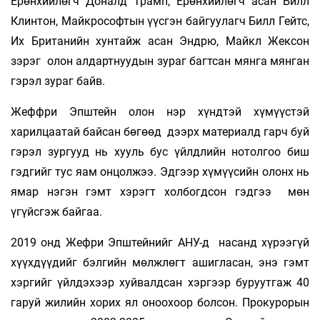
Ерөнхийлөгч Доналд Трамп, Ерөнхийлөгч асан Билл
Клинтон, Майкрософтын үүсгэн байгуулагч Билл Гейтс,
Их Британийн хунтайж асан Эндрю, Майкл Жексон
зэрэг олон алдартнуудын зураг багтсан мянга мянган
гэрэл зураг байв.
Жеффри Эпштейн олон нэр хүндтэй хүмүүстэй
харилцаатай байсан бөгөөд дээрх материалд гарч буй
гэрэл зургууд нь хууль бус үйлдлийн нотолгоо биш
гэдгийг тус яам онцолжээ. Эдгээр хүмүүсийн олонх нь
ямар нэгэн гэмт хэрэгт холбогдсон гэдгээ мөн
үгүйсгэж байгаа.
2019 онд Жефри Эпштейнийг АНУ-д насанд хүрээгүй
хүүхдүүдийг бэлгийн мөлжлөгт ашигласан, энэ гэмт
хэргийг үйлдэхээр хуйвалдсан хэргээр буруутгаж 40
гаруй жилийн хорих ял оноохоор болсон. Прокурорын