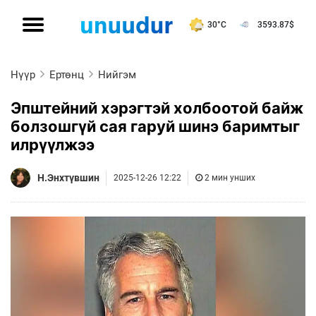
30°C
3593.87
$
Нүүр
Ертөнц
Нийгэм
Эпштейний хэрэгтэй холбоотой байж
болзошгүй сая гаруй шинэ баримтыг
илрүүлжээ
Н.Энхтүвшин
2025-12-26 12:22
2 мин унших