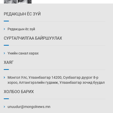
РЕДАКЦЫН ЁС ЗҮЙ
Эмэгтэйчүүд Бээжин, эрэгтэйчүүд Японд
бэлтгэл базаахаар хилийн дээс алхлаа
19 цаг 0 мин
Редакцын ёс зүй
СУРТАЛЧИЛГАА БАЙРШУУЛАХ
АНУ-ын Цэргийн кибер командлалаын
ажилтнууд амиа хорлох явдал эрс
нэмэгджээ
Үнийн санал харах
19 цаг 8 мин
ХАЯГ
Монголын шигшээ Хонконгийн багийг ялж,
эхний хожлоо авлаа
Монгол Улс, Улаанбаатар 14200, Сүхбаатар дүүрэг 8-р
19 цаг 30 мин
хороо, Алтангэрэлийн гудамж, Улаанбаатар зочид буудал
ХОЛБОО БАРИХ
Техникийн өндөр үзүүлэлттэй агаарын хөлөг
худалдан авах хүсэлтээ уламжлав
unuudur@mongolnews.mn
20 цаг 0 мин