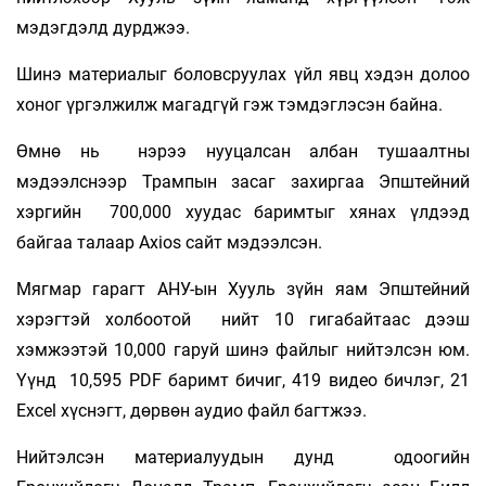
мэдэгдэлд дурджээ.
Шинэ материалыг боловсруулах үйл явц хэдэн долоо
хоног үргэлжилж магадгүй гэж тэмдэглэсэн байна.
Өмнө нь нэрээ нууцалсан албан тушаалтны
мэдээлснээр Трампын засаг захиргаа Эпштейний
хэргийн 700,000 хуудас баримтыг хянах үлдээд
байгаа талаар Axios сайт мэдээлсэн.
Мягмар гарагт АНУ-ын Хууль зүйн яам Эпштейний
хэрэгтэй холбоотой нийт 10 гигабайтаас дээш
хэмжээтэй 10,000 гаруй шинэ файлыг нийтэлсэн юм.
Үүнд 10,595 PDF баримт бичиг, 419 видео бичлэг, 21
Excel хүснэгт, дөрвөн аудио файл багтжээ.
Нийтэлсэн материалуудын дунд одоогийн