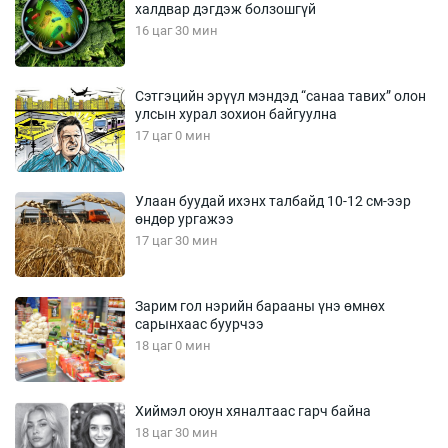
халдвар дэгдэж болзошгүй
16 цаг 30 мин
Сэтгэцийн эрүүл мэндэд “санаа тавих” олон
улсын хурал зохион байгуулна
17 цаг 0 мин
Улаан буудай ихэнх талбайд 10-12 см-ээр
өндөр ургажээ
17 цаг 30 мин
Зарим гол нэрийн барааны үнэ өмнөх
сарынхаас буурчээ
18 цаг 0 мин
Хиймэл оюун хяналтаас гарч байна
18 цаг 30 мин