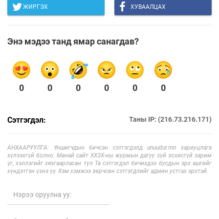
ЖИРГЭХ
ХУВААЛЦАХ
Энэ мэдээ танд ямар санагдав?
0
0
0
0
0
0
Сэтгэгдэл:
Таны IP: (216.73.216.171)
АНХААРУУЛГА: Уншигчдын бичсэн сэтгэгдэлд unuudur.mn хариуцлага
хүлээхгүй болно. Манай сайт ХХЗХ-ны журмын дагуу зүй зохисгүй зарим
үг, хэллэгийг хязгаарласан тул Та сэтгэгдэл бичихдээ бусдын эрх ашгийг
хүндэтгэн үзнэ үү. Хэм хэмжээ зөрчсөн сэтгэгдлийг админ устгах эрхтэй.