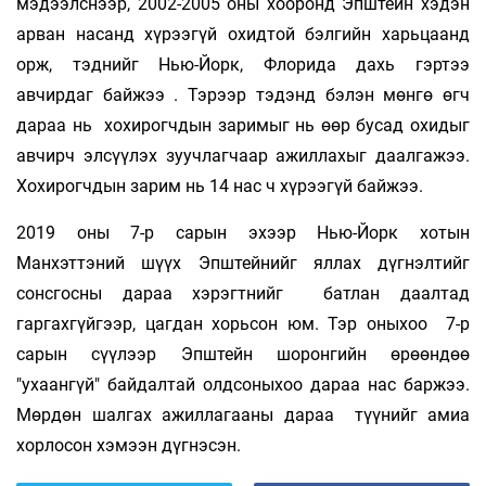
мэдээлснээр, 2002-2005 оны хооронд Эпштейн хэдэн
арван насанд хүрээгүй охидтой бэлгийн харьцаанд
орж, тэднийг Нью-Йорк, Флорида дахь гэртээ
авчирдаг байжээ . Тэрээр тэдэнд бэлэн мөнгө өгч
дараа нь хохирогчдын заримыг нь өөр бусад охидыг
авчирч элсүүлэх зуучлагчаар ажиллахыг даалгажээ.
Хохирогчдын зарим нь 14 нас ч хүрээгүй байжээ.
2019 оны 7-р сарын эхээр Нью-Йорк хотын
Манхэттэний шүүх Эпштейнийг яллах дүгнэлтийг
сонсгосны дараа хэрэгтнийг батлан ​​даалтад
гаргахгүйгээр, цагдан хорьсон юм. Тэр оныхоо 7-р
сарын сүүлээр Эпштейн шоронгийн өрөөндөө
"ухаангүй" байдалтай олдсоныхоо дараа нас баржээ.
Мөрдөн шалгах ажиллагааны дараа түүнийг амиа
хорлосон хэмээн дүгнэсэн.