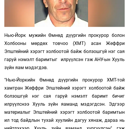
Нью-Йорк мужийн Өмнөд дүүргийн прокурор болон
Холбооны мөрдөх товчоо (ХМТ) асан Жеффри
Эпштейний хэрэгт холбоотой байж болзошгүй нэг сая
гаруй нэмэлт баримтыг илрүүлсэн гэж АНУ-ын Хууль
зүйн яам мэдэгдэв.
"Нью-Йоркийн Өмнөд дүүргийн прокурор ХМТ-той
хамтран Жеффри Эпштейний хэрэгт холбоотой байж
болзошгүй нэг сая гаруй нэмэлт баримт бичиг
илрүүлснээ Хууль зүйн яаманд мэдэгдсэн. Эдгээр
материалыг Эпштейний хэрэгт холбоотой баримтын
ил тод байдлын тухай хуулийн дагуу хянаж, дараа нь
нийтлэхээр Хууль зүйн яаманд хүргүүлсэн" гэж