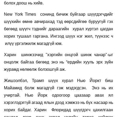
болох доош нь хийв.
New York Times сонинд бичиж буйгаар шүүгдэгчдийг
шүүхийн өмнө авчирахад тэд өөрсдийгөө буруугүй гэх
бөгөөд шүүгч тэднийг дараагийн хурал хүртэл цагдан
хорих тушаал гаргана. Ингээд шүүх нэг жил, түүнээс ч
илүү үргэлжилж магадгүй юм.
Харин шинжээчид "хэргийн онцгой шинж чанар"-ыг
онцолж байгаа бөгөөд энэ нь “ердийн хууль эрх зүйн
журамд нөлөөлж болзошгүй аж.
Жишээлбэл, Трамп шүүх хурал Нью Йоркт биш
Майамид болж магадгүй гэж мэдэгдсэн. Энэ нь их
учиртай. Нью Йорк одоогоор цаазаар авах ял
хэрэглэдэггүй агаад ялын дээд хэмжээ нь бүх насаар нь
хорих байдаг. Харин Флоридад шүүгдэгч цахилгаан