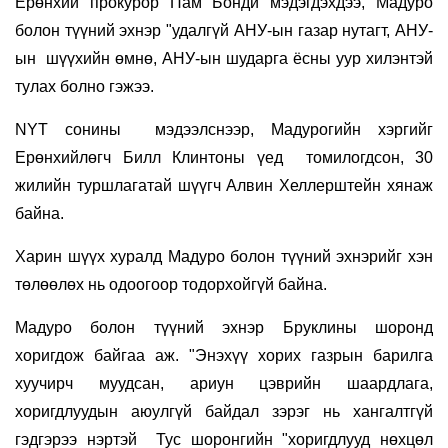
Ерөнхий прокурор Пам Бонди мэдэгдэхдээ, Мадуро
болон түүний эхнэр "удалгүй АНУ-ын газар нутагт, АНУ-
ын шүүхийн өмнө, АНУ-ын шударга ёсны уур хилэнтэй
тулах болно гэжээ.
NYT сонины мэдээлснээр, Мадурогийн хэргийг
Ерөнхийлөгч Билл Клинтоны үед томилогдсон, 30
жилийн туршлагатай шүүгч Алвин Хеллерштейн хянаж
байна.
Харин шүүх хуралд Мадуро болон түүний эхнэрийг хэн
төлөөлөх нь одоогоор тодорхойгүй байна.
Мадуро болон түүний эхнэр Бруклины шоронд
хоригдож байгаа аж. "Энэхүү хорих газрын барилга
хуучирч муудсан, ариун цэврийн шаардлага,
хоригдлуудын аюулгүй байдал зэрэг нь хангалтгүй
гэдгэрээ нэртэй Тус шоронгийн "хоригдлууд нөхцөл