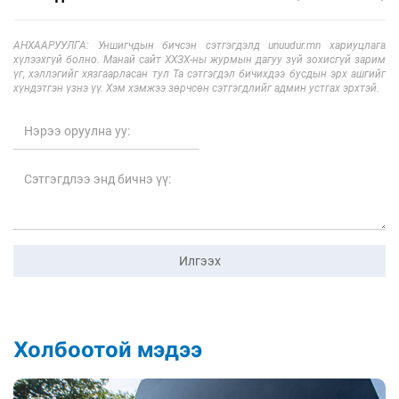
АНХААРУУЛГА: Уншигчдын бичсэн сэтгэгдэлд unuudur.mn хариуцлага
хүлээхгүй болно. Манай сайт ХХЗХ-ны журмын дагуу зүй зохисгүй зарим
үг, хэллэгийг хязгаарласан тул Та сэтгэгдэл бичихдээ бусдын эрх ашгийг
хүндэтгэн үзнэ үү. Хэм хэмжээ зөрчсөн сэтгэгдлийг админ устгах эрхтэй.
Илгээх
Холбоотой мэдээ