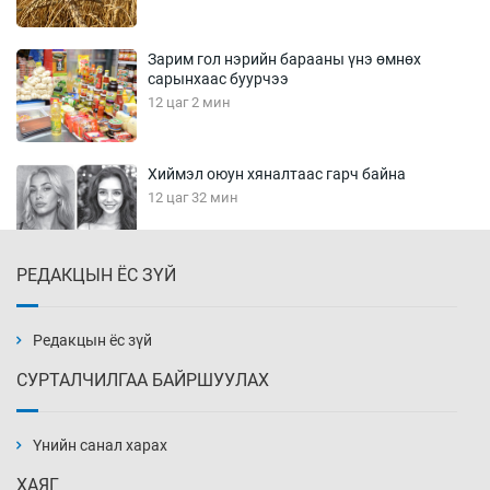
Зарим гол нэрийн барааны үнэ өмнөх
сарынхаас буурчээ
12 цаг 2 мин
Хиймэл оюун хяналтаас гарч байна
12 цаг 32 мин
РЕДАКЦЫН ЁС ЗҮЙ
Эмэгтэйчүүд Бээжин, эрэгтэйчүүд Японд
бэлтгэл базаахаар хилийн дээс алхлаа
13 цаг 2 мин
Редакцын ёс зүй
СУРТАЛЧИЛГАА БАЙРШУУЛАХ
АНУ-ын Цэргийн кибер командлалаын
ажилтнууд амиа хорлох явдал эрс
нэмэгджээ
Үнийн санал харах
13 цаг 10 мин
ХАЯГ