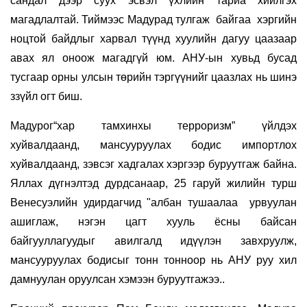
сандал дээр суух эсвэл үхлийн тариа хийлгэх
магадлалтай. Тиймээс Мадурад тулгаж байгаа хэргийн
ноцтой байдлыг харвал түүнд хуулийн дагуу цаазаар
авах ял оноож магадгүй юм. АНУ-ын хувьд бусад
тусгаар орны улсын төрийн тэргүүнийг цаазлах нь шинэ
ззүйл огт биш.
Мадурог“хар тамхинхы терроризм” үйлдэх
хуйвалдаанд, мансууруулах бодис импортлох
хуйвалдаанд, зэвсэг хадгалах хэргээр буруутгаж байна.
Яллах дүгнэлтэд дурдсанаар, 25 гаруй жилийн турш
Венесуэлийн удирдагчид "албан тушаалаа урвуулан
ашиглаж, нэгэн цагт хууль ёсны байсан
байгууллагуудыг авилгалд идүүлэн завхруулж,
мансууруулах бодисыг тонн тонноор нь АНУ руу хил
дамнуулан оруулсан хэмээн буруутгажээ..