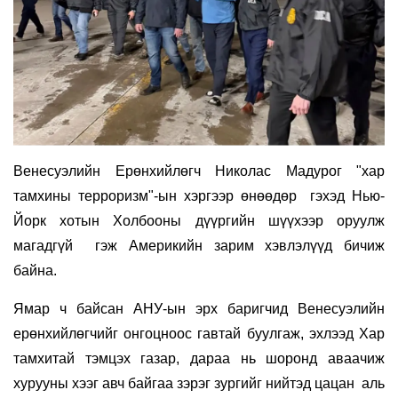
Венесуэлийн Ерөнхийлөгч Николас Мадурог "хар
тамхины терроризм"-ын хэргээр өнөөдөр гэхэд Нью-
Йорк хотын Холбооны дүүргийн шүүхээр оруулж
магадгүй гэж Америкийн зарим хэвлэлүүд бичиж
байна.
Ямар ч байсан АНУ-ын эрх баригчид Венесуэлийн
ерөнхийлөгчийг онгоцноос гавтай буулгаж, эхлээд Хар
тамхитай тэмцэх газар, дараа нь шоронд аваачиж
хурууны хээг авч байгаа зэрэг зургийг нийтэд цацан аль