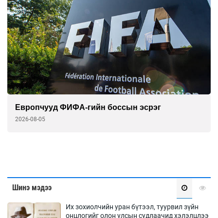
Европчууд ФИФА-гийн боссын эсрэг
2026-08-05
Шинэ мэдээ
Их зохиолчийн уран бүтээл, туурвил зүйн
онцлогийг олон улсын судлаачид хэлэлцлээ