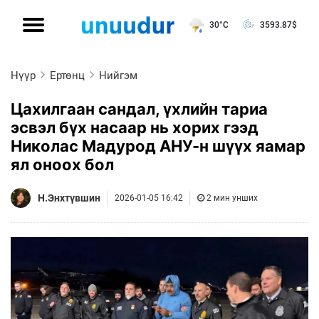
30°C
3593.87
$
Нүүр
Ертөнц
Нийгэм
Цахилгаан сандал, үхлийн тариа
эсвэл бүх насаар нь хорих гээд
Николас Мадурод АНУ-н шүүх яамар
ял оноох бол
Н.Энхтүвшин
2026-01-05 16:42
2 мин унших