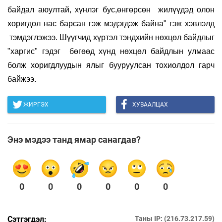
байдал аюултай, хүнлэг бус,өнгөрсөн жилүүдэд олон
хоригдол нас барсан гэж мэдэгдэж байна" гэж хэвлэлд
тэмдэглэжээ. Шүүгчид хүртэл тэндхийн нөхцөл байдлыг
"харгис" гэдэг бөгөөд хүнд нөхцөл байдлын улмаас
болж хоригдлуудын ялыг бууруулсан тохиолдол гарч
байжээ.
ЖИРГЭХ
ХУВААЛЦАХ
Энэ мэдээ танд ямар санагдав?
0
0
0
0
0
0
Сэтгэгдэл:
Таны IP: (216.73.217.59)