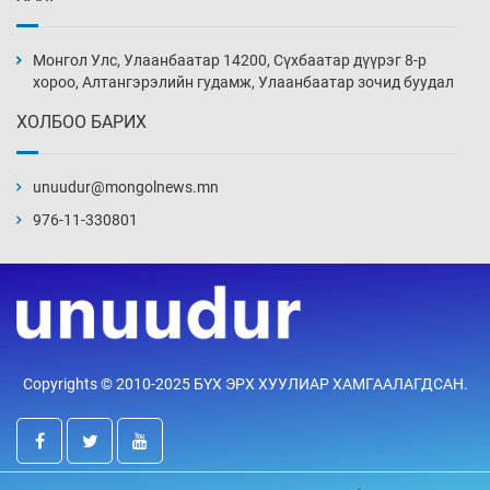
Монголын шигшээ Хонконгийн багийг ялж,
эхний хожлоо авлаа
Монгол Улс, Улаанбаатар 14200, Сүхбаатар дүүрэг 8-р
13 цаг 32 мин
хороо, Алтангэрэлийн гудамж, Улаанбаатар зочид буудал
ХОЛБОО БАРИХ
Техникийн өндөр үзүүлэлттэй агаарын хөлөг
худалдан авах хүсэлтээ уламжлав
unuudur@mongolnews.mn
14 цаг 2 мин
976-11-330801
“Шатахууны бус, бодлогын хомсдол
нүүрлээд байна”
14 цаг 32 мин
Дөрвөн чиглэлд шөнийн автобус иргэдэд
Copyrights © 2010-2025 БҮХ ЭРХ ХУУЛИАР ХАМГААЛАГДСАН.
үйлчилж буй гэв
15 цаг 2 мин
“Туул усан цогцолбор”-ын ТЭЗҮ-ийг