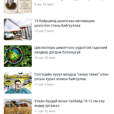
9 цаг 32 мин
19 байршилд цахилгаан автомашин
цэнэглэх станц байгууллаа
10 цаг 2 мин
Циклоспора шимэгчээс үүдэлтэй гэдэсний
халдвар дэгдэж болзошгүй
10 цаг 32 мин
Сэтгэцийн эрүүл мэндэд “санаа тавих” олон
улсын хурал зохион байгуулна
11 цаг 2 мин
Улаан буудай ихэнх талбайд 10-12 см-ээр
өндөр ургажээ
11 цаг 32 мин