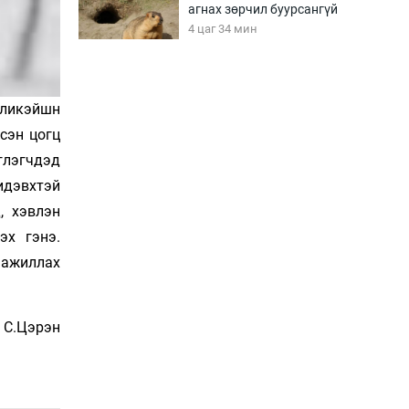
агнах зөрчил буурсангүй
4 цаг 34 мин
Х.Улам-Өрнөх байр
урагшилж, долоод
ппликэйшн
жагсжээ
лсэн цогц
5 цаг 4 мин
эглэгчдэд
идэвхтэй
Ж.Лхагвабат өсвөр
үеийнхний ДАШТ-ийг
, хэвлэн
дэнсэлнэ
эх гэнэ.
5 цаг 34 мин
 ажиллах
Иран тэсэж үлдсэн ч
удаан хугацаанд хүнд
үеийг туулна
С.Цэрэн
6 цаг 4 мин
Боловсролын зээлийн
сангаар гадаадад