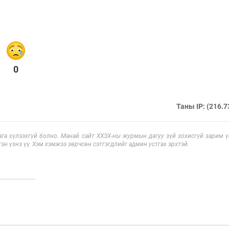
0
Таны IP: (216.7
га хүлээхгүй болно. Манай сайт ХХЗХ-ны журмын дагуу зүй зохисгүй зарим үг
эн үзнэ үү. Хэм хэмжээ зөрчсөн сэтгэгдлийг админ устгах эрхтэй.