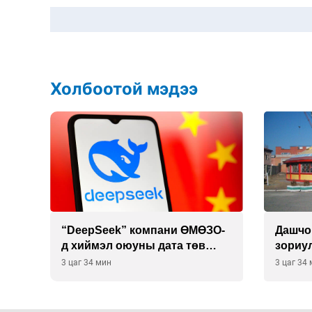
Холбоотой мэдээ
 19
“DeepSeek” компани ӨМӨЗО-
Дашчо
д хиймэл оюуны дата төв
зориул
байгуулахаар төлөвлөж
үзүүл
3 цаг 34 мин
3 цаг 34
байна