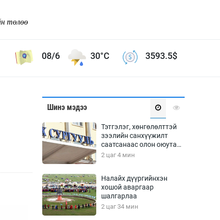
йн төлөө
08/6
30°C
3593.5
$
Соёл урлаг
Шинэ мэдээ
ой хөгжлийн зорилго -
Сонгодог урлаг
Тэтгэлэг, хөнгөлөлттэй
Ардын урлаг
зээлийн санхүүжилт
саатсанаас олон оюутан
Дүрслэх урлаг
төлбөрийн дарамтад
2 цаг 4 мин
Өв соёл
оров
таг
Кино урлаг
Налайх дүүргийнхэн
хошой аваргаар
 орчин
Цирк
шалгарлаа
ол
2 цаг 34 мин
Рок поп, хип хоп
энд