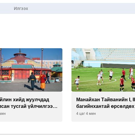
Илгээх
йлин хийд жуулчдад
Манайхан Тайванийн I, I
сан тусгай үйлчилгээ
багийнхантай өрсөлдөх
ж эхэлжээ
 мин
4 цаг 4 мин