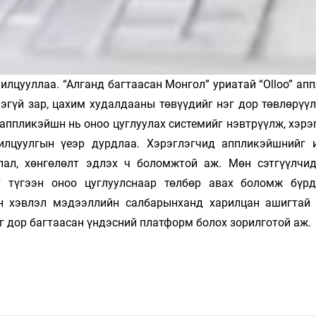
илцууллаа. “Алганд багтаасан Монгол” уриатай “Olloo” а
­­­­гүй зар, цахим худалдааны төвүүдийг нэг дор төвлөрүү
 аппликэйшн нь оноо цуглуулах системийг нэвтрүүлж, хэ­­р
лцуулгын үеэр дурдлаа. Хэ­­рэглэгчид аппликэйшнийг 
ал, хөнгөлөлт эдлэх ч боломжтой аж. Мөн сэтгүүлчид
нт түгээн оноо цуглуулснаар төлбөр авах боломж бүрд
н хэвлэл мэ­­дээллийн салбарынханд харилцан ашигтай
эг дор багтаасан үндэсний платформ болох зорилготой аж.