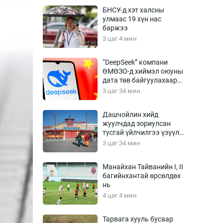
Урлагтай яриа
БНСУ-д хэт халсны
өрчил
улмаас 19 хүн нас
баржээ
энд-Эрхэм баян
3 цаг 4 мин
“DeepSeek” компани
ӨМӨЗО-д хиймэл оюуны
хүний үг
дата төв байгуулахаар
төлөвлөж байна
3 цаг 34 мин
Дашчойлин хийд
жуулчдад зориулсан
ага
Бусад
тусгай үйлчилгээ үзүүлж
эхэлжээ
3 цаг 34 мин
Фото
сурвалжлагч
Видео
Манайхан Тайванийн I, II
Инфографик
багийнхантай өрсөлдөх
нь
Санал асуулга
4 цаг 4 мин
Тарвага хууль бусаар