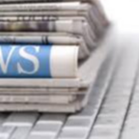
Ханш
Хэрэг з
Эрэлттэй мэдээ
Эрүүл м
Хууль ёс
Хүмүүс
Албаны 
Бусад
Life style
Ярилцл
Зөвлөгөө
Хоймор
Өнөөдрийн тухай
Уншигч-
өл