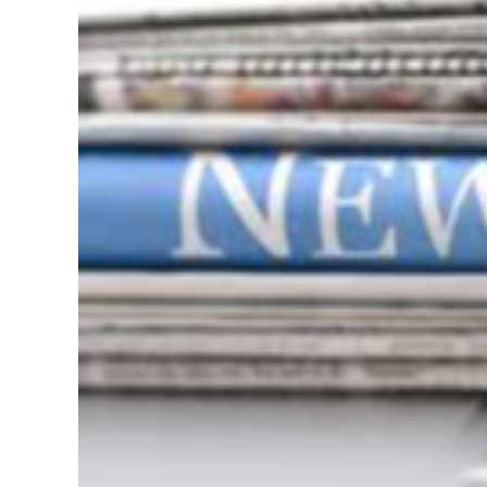
126-гийн НЭГ
Ертөнц
Спорт
Нийгэм
Бөх
Техник технологи
Сагсан бөмбөг
Шинжлэх ухаан
Хөлбөмбөг
Сонин хачин
Олимпын төрөл
Дэлхийн монгол
Тулааны спорт
Олимпын бус төр