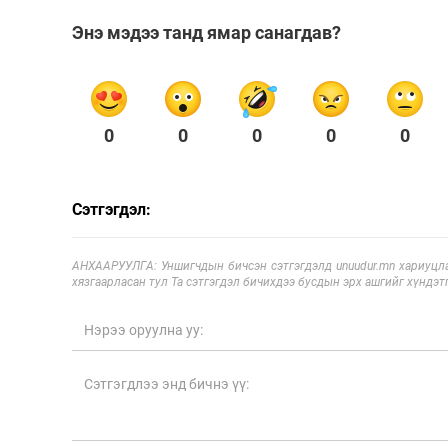
Энэ мэдээ танд ямар санагдав?
0
0
0
0
0
Сэтгэгдэл:
АНХААРУУЛГА: Уншигчдын бичсэн сэтгэгдэлд unuudur.mn хариуцла
хязгаарласан тул Та сэтгэгдэл бичихдээ бусдын эрх ашгийг хүндэтг