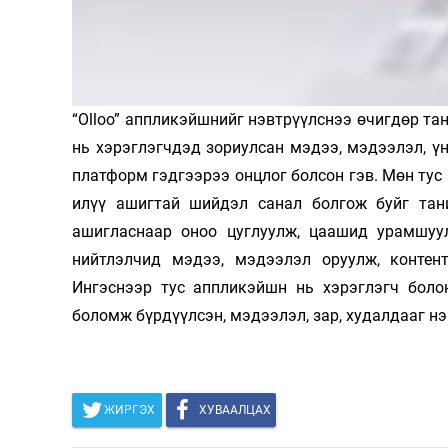
Олимп 2024
“Olloo” аппликэйшнийг нэвтрүүлснээ өчигдөр тан
нь хэ­рэглэгчдэд зориулсан мэдээ, мэдээлэл, үнэ
платформ гэдгээ­рээ онцлог болсон гэв. Мөн тус
илүү ашигтай шийдэл санал болгож буйг тани
ашигласнаар оноо цуглуулж, цаашид урамшуул
нийтлэлчид мэ­дээ, мэдээлэл оруулж, кон­те
Ингэснээр тус аппликэйшн нь хэрэглэгч боло
боломж бүрдүүлсэн, мэдээ­лэл, зар, худалдааг н
ЖИРГЭХ
ХУВААЛЦАХ