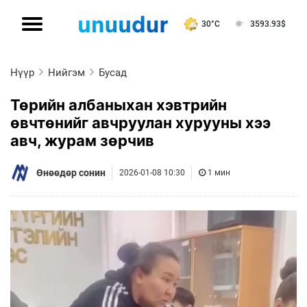
30°C
3593.93
$
Нүүр
Нийгэм
Бусад
Төрийн албаныхан хэвтрийн
өвчтөнийг авчруулан хурууны хээ
авч, журам зөрчив
Өнөөдөр сонин
2026-01-08 10:30
1 мин