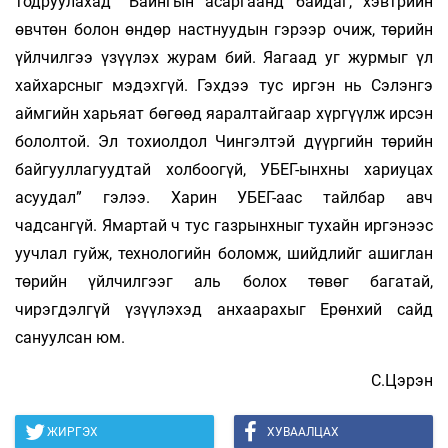
тодруулахад “Байнгын асаргаанд байдаг, хэвтрийн
өвчтөн болон өндөр настнуудын гэрээр очиж, төрийн
үйлчилгээ үзүүлэх журам бий. Яагаад уг журмыг үл
хай­харсныг мэдэхгүй. Гэхдээ тус иргэн нь Сэлэнгэ
аймгийн харьяат бөгөөд яаралтайгаар хүргүүлж ирсэн
бололтой. Эл тохиолдол Чингэлтэй дүүргийн төрийн
байгууллагуудтай холбоогүй, УБЕГ-ынхны хариуцах
асуудал” гэлээ. Харин УБЕГ-аас тайлбар авч
чадсангүй. Ямартай ч тус газрынхныг тухайн иргэнээс
уучлал гуйж, технологийн боломж, шийдлийг ашиглан
төрийн үйлчилгээг аль болох төвөг багатай,
чирэгдэлгүй үзүүлэхэд ан­хаарахыг Ерөнхий сайд
сануулсан юм.
С.Цэрэн
ЖИРГЭХ
ХУВААЛЦАХ