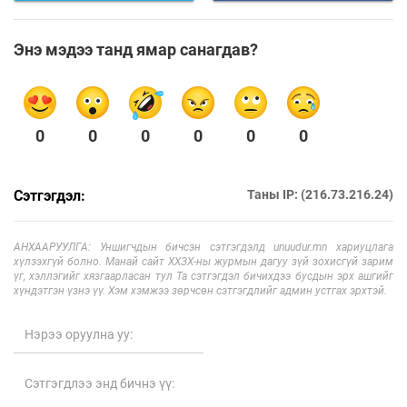
Энэ мэдээ танд ямар санагдав?
0
0
0
0
0
0
Сэтгэгдэл:
Таны IP: (216.73.216.24)
АНХААРУУЛГА: Уншигчдын бичсэн сэтгэгдэлд unuudur.mn хариуцлага
хүлээхгүй болно. Манай сайт ХХЗХ-ны журмын дагуу зүй зохисгүй зарим
үг, хэллэгийг хязгаарласан тул Та сэтгэгдэл бичихдээ бусдын эрх ашгийг
хүндэтгэн үзнэ үү. Хэм хэмжээ зөрчсөн сэтгэгдлийг админ устгах эрхтэй.