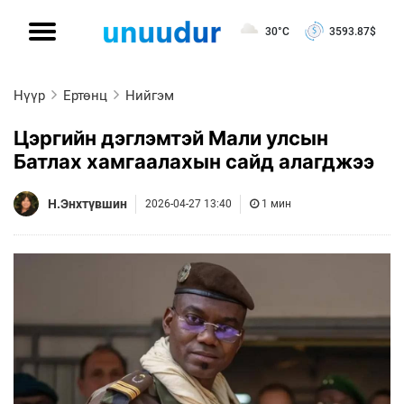
30°C
3593.87
$
Нүүр
Ертөнц
Нийгэм
Цэргийн дэглэмтэй Мали улсын
Батлах хамгаалахын сайд алагджээ
Н.Энхтүвшин
2026-04-27 13:40
1 мин