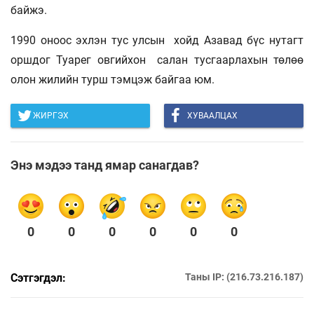
байжэ.
1990 оноос эхлэн тус улсын
хойд Азавад бүс нутагт
оршдог Туарег овгийхон салан тусгаарлахын төлөө
олон жилийн турш тэмцэж байгаа юм.
ЖИРГЭХ
ХУВААЛЦАХ
Энэ мэдээ танд ямар санагдав?
0
0
0
0
0
0
Сэтгэгдэл:
Таны IP: (216.73.216.187)