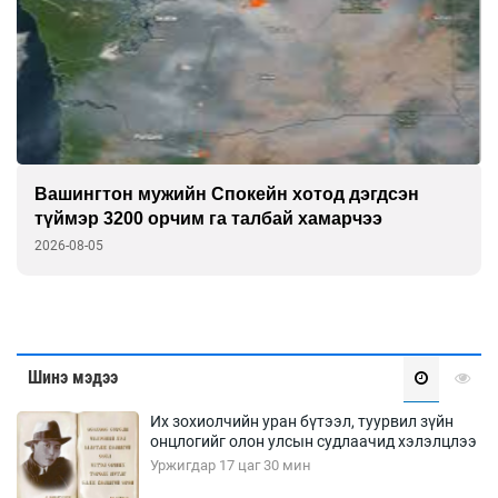
Вашингтон мужийн Спокейн хотод дэгдсэн
түймэр 3200 орчим га талбай хамарчээ
2026-08-05
Шинэ мэдээ
Их зохиолчийн уран бүтээл, туурвил зүйн
онцлогийг олон улсын судлаачид хэлэлцлээ
Уржигдар 17 цаг 30 мин