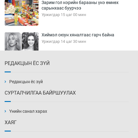
Зарим гол нэрийн барааны үнэ өмнөх
сарынхаас буурчээ
Уржигдар 15 цаг 00 мин
Хиймэл оюун хяналтаас гарч байна
Уржигдар 14 цаг 30 мин
РЕДАКЦЫН ЁС ЗҮЙ
Эмэгтэйчүүд Бээжин, эрэгтэйчүүд Японд
бэлтгэл базаахаар хилийн дээс алхлаа
Уржигдар 14 цаг 00 мин
Редакцын ёс зүй
СУРТАЛЧИЛГАА БАЙРШУУЛАХ
АНУ-ын Цэргийн кибер командлалаын
ажилтнууд амиа хорлох явдал эрс
нэмэгджээ
Үнийн санал харах
Уржигдар 13 цаг 52 мин
ХАЯГ
Монголын шигшээ Хонконгийн багийг ялж,
эхний хожлоо авлаа