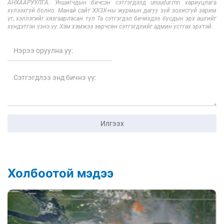
АНХААРУУЛГА: Уншигчдын бичсэн сэтгэгдэлд unuudur.mn хариуцлага
хүлээхгүй болно. Манай сайт ХХЗХ-ны журмын дагуу зүй зохисгүй зарим
үг, хэллэгийг хязгаарласан тул Та сэтгэгдэл бичихдээ бусдын эрх ашгийг
хүндэтгэн үзнэ үү. Хэм хэмжээ зөрчсөн сэтгэгдлийг админ устгах эрхтэй.
Илгээх
Холбоотой мэдээ