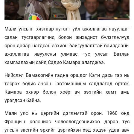
хязгаар нутагт үйл ажиллагаа явуулдаг
Мали
улсын
салан тусгаарлагчид болон жихадист бүлэглэлүүд
орон даяар нэгдсэн зохион байгуулалттай байлдааны
ажиллагаа явуулсны улмаас
тус улсыг Батлан
хамгаалахын сайд
Садио Камара
алагджээ.
Нийслэл Бамакогийн гадна оршдог Кати дахь гэр нь
тэсрэх бодис ачсан
автомашины халдлагад өртөж,
Камара эхнэр болон хоёр ач зээгийн хамт амь
үрэгдсэн байна.
Мали улс нь цэргийн дэглэмтэй орон. 1960 онд
Францын колониас чөлөөлөгдсөнийхөө дараа тус
улсын засгийн эрхийг цэргийхэн хэд хэдэн удаа авч