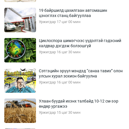
19 байршилд цахилгаан автомашин
цэнэглэх станц байгууллаа
Уржигдар 17 цаг 00 мин
Циклоспора шимэгчээс үүдэлтэй гэдэсний
халдвар дэгдэж болзошгүй
Уржигдар 16 цаг 30 мин
Сэтгэцийн эрүүл мэндэд “санаа тавих” олон
улсын хурал зохион байгуулна
Уржигдар 16 цаг 00 мин
Улаан буудай ихэнх талбайд 10-12 см-ээр
өндөр ургажээ
Уржигдар 15 цаг 30 мин