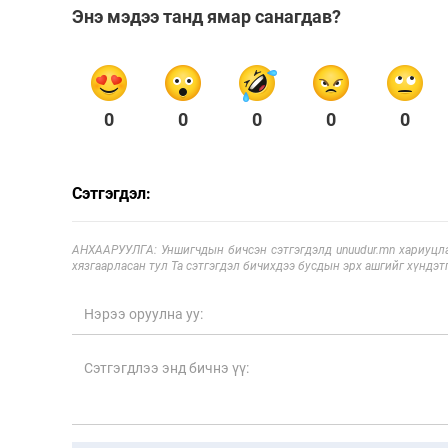
Энэ мэдээ танд ямар санагдав?
0
0
0
0
0
Сэтгэгдэл:
АНХААРУУЛГА: Уншигчдын бичсэн сэтгэгдэлд unuudur.mn хариуцла
хязгаарласан тул Та сэтгэгдэл бичихдээ бусдын эрх ашгийг хүндэтг