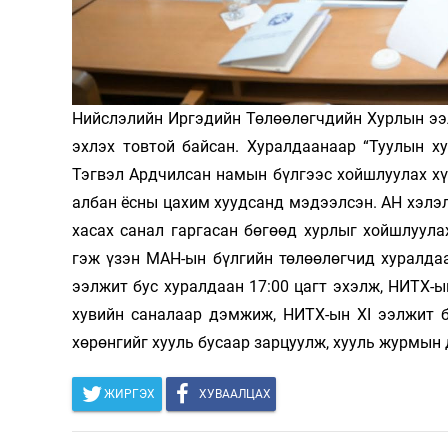
Олимп 2024
Нийслэлийн Иргэдийн Төлөөлөгчдийн Хурлын ээ
эхлэх товтой байсан. Хуралдаанаар “Туулын х
Тэгвэл Ардчилсан намын бүлгээс хойшлуулах хү
албан ёсны цахим хуудсанд мэдээлсэн. АН хэлэ
хасах санал гаргасан бөгөөд хурлыг хойшлуула
гэж үзэн МАН-ын бүлгийн төлөөлөгчид хуралда
ээлжит бус хуралдаан 17:00 цагт эхэлж, НИТХ-ы
хувийн саналаар дэмжиж, НИТХ-ын XI ээлжит б
хөрөнгийг хууль бусаар зарцуулж, хууль журмын 
ЖИРГЭХ
ХУВААЛЦАХ