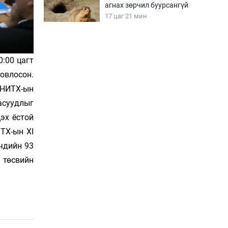
агнах зөрчил буурсангүй
17 цаг 21 мин
Х.Улам-Өрнөх байр
урагшилж, долоод
:00 цагт
жагсжээ
овлосон.
17 цаг 51 мин
 НИТХ-ын
асуудлыг
Ж.Лхагвабат өсвөр
үеийнхний ДАШТ-ийг
эх ёстой
дэнсэлнэ
ТХ-ын XI
18 цаг 21 мин
чдийн 93
Иран тэсэж үлдсэн ч
 төсвийн
удаан хугацаанд хүнд
үеийг туулна
18 цаг 51 мин
Боловсролын зээлийн
сангаар гадаадад