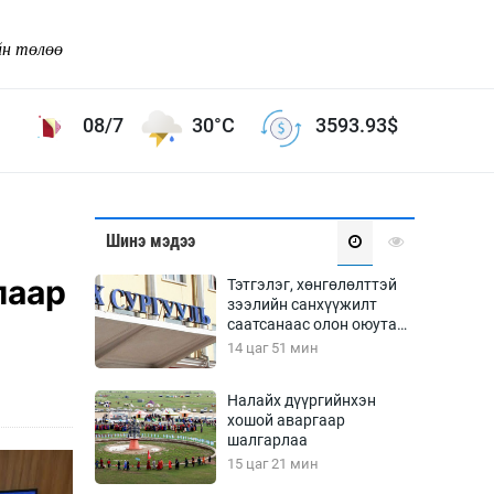
йн төлөө
08/7
30°C
3593.93
$
Соёл урлаг
Шинэ мэдээ
ой хөгжлийн зорилго -
Сонгодог урлаг
лаар
Тэтгэлэг, хөнгөлөлттэй
Ардын урлаг
зээлийн санхүүжилт
саатсанаас олон оюутан
Дүрслэх урлаг
төлбөрийн дарамтад
14 цаг 51 мин
Өв соёл
оров
таг
Кино урлаг
Налайх дүүргийнхэн
хошой аваргаар
 орчин
Цирк
шалгарлаа
ол
15 цаг 21 мин
Рок поп, хип хоп
энд