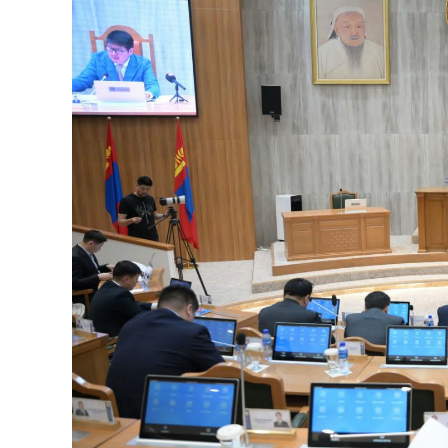
126-гийн НЭГ
Ертөнц
Спорт
Нийгэм
Бөх
Техник технологи
Сагсан бөмбөг
Шинжлэх ухаан
Хөлбөмбөг
Сонин хачин
Олимпын төрөл
Дэлхийн монгол
Тулааны спорт
Олимпын бус төр