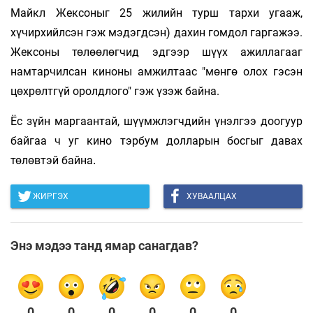
Майкл Жексоныг 25 жилийн турш тархи угааж,
хүчирхийлсэн гэж мэдэгдсэн) дахин гомдол гаргажээ.
Жексоны төлөөлөгчид эдгээр шүүх ажиллагааг
намтарчилсан киноны амжилтаас "мөнгө олох гэсэн
цөхрөлтгүй оролдлого" гэж үзэж байна.
Ёс зүйн маргаантай, шүүмжлэгчдийн үнэлгээ доогуур
байгаа ч уг кино тэрбум долларын босгыг давах
төлөвтэй байна
.
ЖИРГЭХ
ХУВААЛЦАХ
Энэ мэдээ танд ямар санагдав?
0
0
0
0
0
0