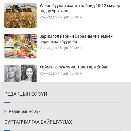
Улаан буудай ихэнх талбайд 10-12 см-ээр
өндөр ургажээ
Уржигдар 15 цаг 30 мин
Зарим гол нэрийн барааны үнэ өмнөх
сарынхаас буурчээ
Уржигдар 15 цаг 00 мин
Хиймэл оюун хяналтаас гарч байна
Уржигдар 14 цаг 30 мин
РЕДАКЦЫН ЁС ЗҮЙ
Эмэгтэйчүүд Бээжин, эрэгтэйчүүд Японд
бэлтгэл базаахаар хилийн дээс алхлаа
Уржигдар 14 цаг 00 мин
Редакцын ёс зүй
СУРТАЛЧИЛГАА БАЙРШУУЛАХ
АНУ-ын Цэргийн кибер командлалаын