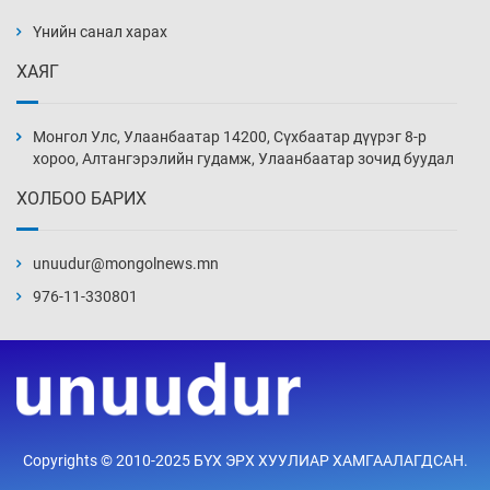
ажилтнууд амиа хорлох явдал эрс
нэмэгджээ
Үнийн санал харах
Уржигдар 13 цаг 52 мин
ХАЯГ
Монголын шигшээ Хонконгийн багийг ялж,
эхний хожлоо авлаа
Монгол Улс, Улаанбаатар 14200, Сүхбаатар дүүрэг 8-р
Уржигдар 13 цаг 30 мин
хороо, Алтангэрэлийн гудамж, Улаанбаатар зочид буудал
ХОЛБОО БАРИХ
Техникийн өндөр үзүүлэлттэй агаарын хөлөг
худалдан авах хүсэлтээ уламжлав
unuudur@mongolnews.mn
Уржигдар 13 цаг 00 мин
976-11-330801
“Шатахууны бус, бодлогын хомсдол
нүүрлээд байна”
Уржигдар 12 цаг 30 мин
Дөрвөн чиглэлд шөнийн автобус иргэдэд
Copyrights © 2010-2025 БҮХ ЭРХ ХУУЛИАР ХАМГААЛАГДСАН.
үйлчилж буй гэв