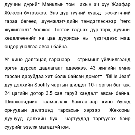
дуучны дүрийг Майклын том ахын ач хүү Жаафар
Жексон бүтээжээ. Энэ дүр түүний хувьд жүжигчний
гараа бөгөөд шүүмжлэгчдийн тэмдэглэснээр "төгс
жүжиглэлт" болжээ. Төстэй гаднах дүр төрх, дуучны
хөдөлгөөнийг яв цав дуурисан нь үзэгчдээс маш
өндөр үнэлгээ авсан байна.
Уг кино дэлгэцэд гарснаар стриминг үйлчилгээнд
эргэн дурсах давлагааг өдөөжээ. 43 жилийн өмнө
гарсан даруйдаа хит болж байсан домогт "Billie Jean"
дуу дэлхийн Spotify чартын шилдэг 10-т эргэн багтаж,
24 цагийн дотор 3.5 сая гаруй хандалт авсан байна.
Шинжээчдийн таамаглаж байгаагаар кино бусад
орнуудын дэлгэцэд тархахын хэрээр Жексоны
дуунууд дэлхийн бүх чартуудад тэргүүлэх байр
суурийг эзэлж магадгүй юм.