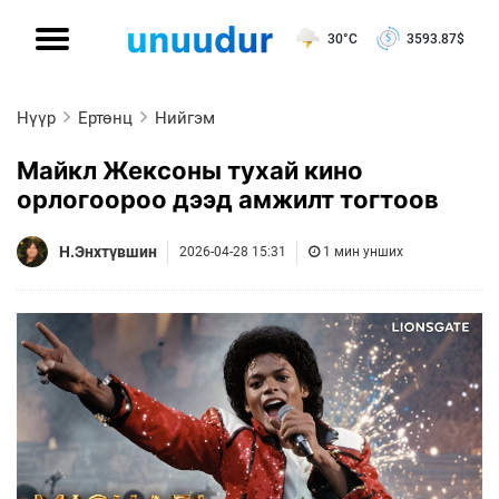
30°C
3593.87
$
Нүүр
Ертөнц
Нийгэм
Майкл Жексоны тухай кино
орлогоороо дээд амжилт тогтоов
Н.Энхтүвшин
2026-04-28 15:31
1 мин унших