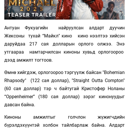
Антуан Фукуагийн найруулсан алдарт дуучин
Жексоны тухай “Майкл" кино кино нээлтээ хийсэн
даруйдаа 217 сая долларын орлого олжээ. Энэ
утгаараа намтарчилсан киноны хувьд орлогоороо
дээд амжилт тогтоов.
Өмнө хийгдэж, орлогоороо тэргүүлж байсан "Bohemian
Rhapsody" (122 сая доллар), "Straight Outta Compton"
(60 сая доллар) тэр ч байтугай Кристофер Ноланы
“Oppenheimer” (180 сая доллар) зэрэг кинонуудыг
давсан байна.
Киноны амжилтыг голчлон жүжигчдийн
бүрэлдэхүүнтэй холбон тайлбарлаж байна. Алдарт