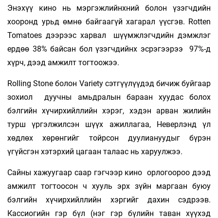
Энэхүү кино нь мэргэжлийнхний болон үзэгчдийн
хооронд урьд өмнө байгаагүй хагарал үүсгэв. Rotten
Tomatoes дээрээс харвал шүүмжлэгчдийн дэмжлэг
ердөө 38% байсан бол үзэгчдийнх эсрэгээрээ 97%-д
хүрч, дээд амжилт тогтоожээ.
Rolling Stone болон Variety сэтгүүлүүдэд бичиж буйгаар
зохиол дуучны амьдралын бараан хуудас болох
бэлгийн хүчирхийллийн хэрэг, хэдэн арван жилийн
турш үргэлжилсэн шүүх ажиллагаа, Неверлэнд үл
хөдлөх хөрөнгийг тойрсон дуулиануудыг бүрэн
үгүйсгэн хэтэрхий цагаан талаас нь харуулжээ.
Сайны хажуугаар саар гэгчээр кино орлогоороо дээд
амжилт тогтоосон ч хууль эрх зүйн маргаан буюу
бэлгийн хүчирхийллийн хэргийг дахин сэдрээв.
Кассиогийн гэр бүл (нэг гэр бүлийн таван хүүхэд