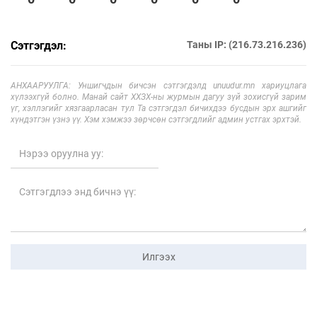
Сэтгэгдэл:
Таны IP: (216.73.216.236)
АНХААРУУЛГА: Уншигчдын бичсэн сэтгэгдэлд unuudur.mn хариуцлага
хүлээхгүй болно. Манай сайт ХХЗХ-ны журмын дагуу зүй зохисгүй зарим
үг, хэллэгийг хязгаарласан тул Та сэтгэгдэл бичихдээ бусдын эрх ашгийг
хүндэтгэн үзнэ үү. Хэм хэмжээ зөрчсөн сэтгэгдлийг админ устгах эрхтэй.
Илгээх