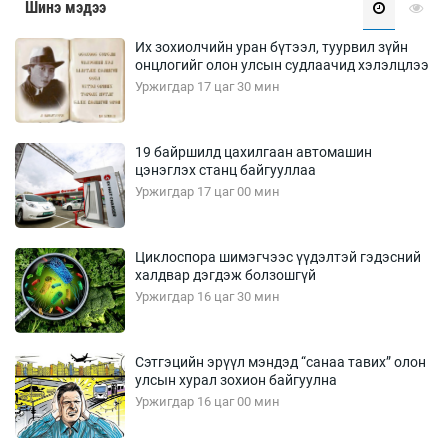
Шинэ мэдээ
Их зохиолчийн уран бүтээл, туурвил зүйн
онцлогийг олон улсын судлаачид хэлэлцлээ
Уржигдар 17 цаг 30 мин
19 байршилд цахилгаан автомашин
цэнэглэх станц байгууллаа
Уржигдар 17 цаг 00 мин
Циклоспора шимэгчээс үүдэлтэй гэдэсний
халдвар дэгдэж болзошгүй
Уржигдар 16 цаг 30 мин
Сэтгэцийн эрүүл мэндэд “санаа тавих” олон
улсын хурал зохион байгуулна
Уржигдар 16 цаг 00 мин