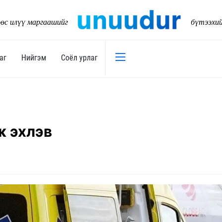
өс илүү маргаашийг
бүтээхи
аг
Нийгэм
Соёл урлаг
Эдийн засаг
Нийгэм
Төсөв
Тогтворт
ж эхлэв
17
Уул уурхай
Танилц
Хөрөнгийн зах зээл
Нийслэл
Банк санхүү
Орон ну
Хөдөө аж ахуй
Байгаль
Дэд бүтэц
Боловср
Бизнес
Эрүүл м