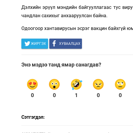
Дэлхийн эрүүл мэндийн байгууллагаас тус виру
чандлан сахихыг анхааруулсан байна.
Одоогоор хантавирусын эсрэг вакцин байхгүй юм
ЖИРГЭХ
ХУВААЛЦАХ
Энэ мэдээ танд ямар санагдав?
0
0
1
0
0
Сэтгэгдэл: