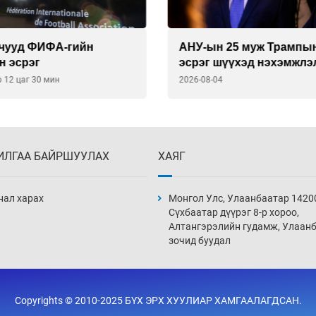
н 25 муж Трампын
Онош нь бүү хэл, ул мөр
 шүүхэд нэхэмжлэл
олдоогүй онгоцны ослу
04
2026-08-04
ИЛГАА БАЙРШУУЛАХ
ХАЯГ
нал харах
Монгол Улс, Улаанбаатар 1420
Сүхбаатар дүүрэг 8-р хороо,
Алтангэрэлийн гудамж, Улаан
зочид буудал
Copyrights © 2010-2025 БҮХ ЭРХ ХУУЛИАР ХАМГААЛАГДСАН.