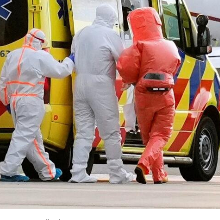
Ханш
Хэрэг з
Эрэлттэй мэдээ
Эрүүл м
Хууль ёс
Хүмүүс
Албаны 
Бусад
Life style
Ярилцл
Зөвлөгөө
Хоймор
Өнөөдрийн тухай
Уншигч-
өл