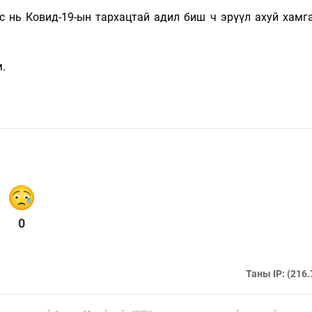
с нь Ковид-19-ын тархацтай адил биш ч эрүүл ахуй хамг
.
0
Таны IP: (216.