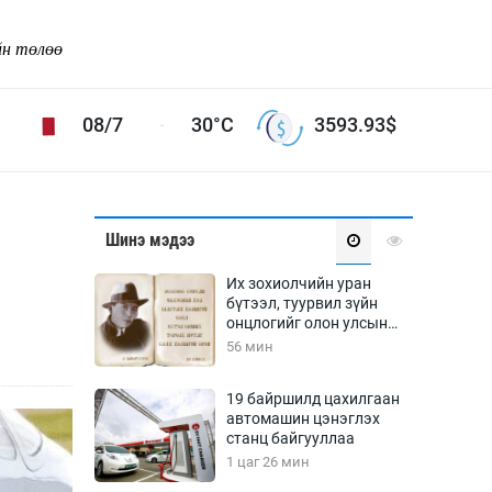
йн төлөө
08/7
30°C
3593.93
$
Соёл урлаг
Шинэ мэдээ
ой хөгжлийн зорилго -
Сонгодог урлаг
Их зохиолчийн уран
Ардын урлаг
бүтээл, туурвил зүйн
онцлогийг олон улсын
Дүрслэх урлаг
судлаачид хэлэлцлээ
56 мин
Өв соёл
таг
Кино урлаг
19 байршилд цахилгаан
автомашин цэнэглэх
 орчин
Цирк
станц байгууллаа
ол
1 цаг 26 мин
Рок поп, хип хоп
энд