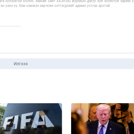
га хүлээхгүй болно. Манай сайт ХХЗХ-ны журмын дагуу зүй зохисгүй зарим үг
эн үзнэ үү. Хэм хэмжээ зөрчсөн сэтгэгдлийг админ устгах эрхтэй.
Илгээх