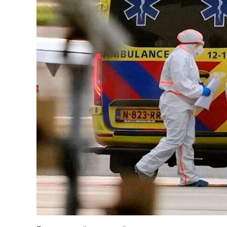
126-гийн НЭГ
Ертөнц
Спорт
Нийгэм
Бөх
Техник технологи
Сагсан бөмбөг
Шинжлэх ухаан
Хөлбөмбөг
Сонин хачин
Олимпын төрөл
Дэлхийн монгол
Тулааны спорт
Олимпын бус төр