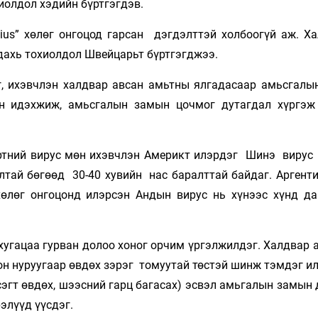
иолдол хэдийн бүртгэгдэв.
us” хөлөг онгоцод гарсан дэгдэлттэй холбоогүй аж. Х
дахь тохиолдол Швейцарьт бүртгэгджээ.
, ихэвчлэн халдвар авсан амьтны ялгадасаар амьсгалы
н идэхжиж, амьсгалын замын цочмог дутагдал хүргэж
ртний вирус мөн ихэвчлэн Америкт илэрдэг Шинэ вирус 
лтай бөгөөд 30-40 хувийн нас баралттай байдаг. Аргенти
хөлөг онгоцонд илэрсэн Андын вирус нь хүнээс хүнд д
хугацаа гурван долоо хоног орчим үргэлжилдэг. Халдвар 
лон нуруугаар өвдөх зэрэг томуутай төстэй шинж тэмдэг ил
сэгт өвдөх, шээсний гарц багасах) эсвэл амьгалын замын
элүүд үүсдэг.