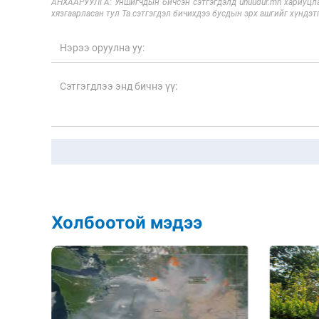
АНХААРУУЛГА: Уншигчдын бичсэн сэтгэгдэлд unuudur.mn хариуцла
хязгаарласан тул Та сэтгэгдэл бичихдээ бусдын эрх ашгийг хүндэтг
Холбоотой мэдээ