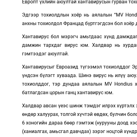
Европт үхлийн аюултай хантавирусын гурван тох
Олимп 2024
Эдгээр тохиолдлын хоёр нь аялалын “MV Hondi
анхны тохиолдол Францад бүртгэгдсэн бол хоёр 
Хантавирус бол мэрэгч амьтдаас хүнд дамждаг
дамжин тархдаг вирус юм. Халдвар нь хурда
гэмтээдэг аюултай.
Хантавирусыг Евроазид түгээмэл тохиолддог Э
үндсэн бүлэгт хуваада. Шинэ вирус нь илүү аюу
тохиолддог, тэр дундаа аялалын MV Hondius 
батлагдсан цорын ганц хантавирус юм.
Халдвар авсан үеэс шинж тэмдэг илрэх хүртэлх 
өндөр халуурах, толгой хүчтэй өвдөх, булчин бо
6 хоногийн дараа бөөр гэмтэж (нурууны доод хэ
(ханиалгах, амьсгал давчдах) зэрэг ноцтой хүндр