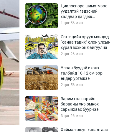
Урлагтай яриа
Циклоспора шимэгчээс
өрчил
үүдэлтэй гэдэсний
халдвар дэгдэж
энд-Эрхэм баян
болзошгүй
1 цаг 56 мин
Сэтгэцийн эрүүл мэндэд
“санаа тавих” олон улсын
хүний үг
хурал зохион байгуулна
2 цаг 26 мин
Улаан буудай ихэнх
талбайд 10-12 см-ээр
ага
Бусад
өндөр ургажээ
2 цаг 56 мин
Фото
сурвалжлагч
Видео
Зарим гол нэрийн
Инфографик
барааны үнэ өмнөх
сарынхаас буурчээ
Санал асуулга
3 цаг 26 мин
Хиймэл оюун хяналтаас