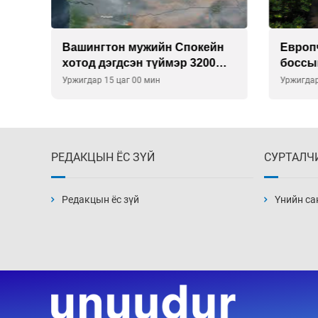
н
Европчууд ФИФА-гийн
АНУ-ы
боссын эсрэг
эсрэг
гаргав
Уржигдар 12 цаг 30 мин
2026-08-
РЕДАКЦЫН ЁС ЗҮЙ
СУРТАЛЧ
Редакцын ёс зүй
Үнийн са