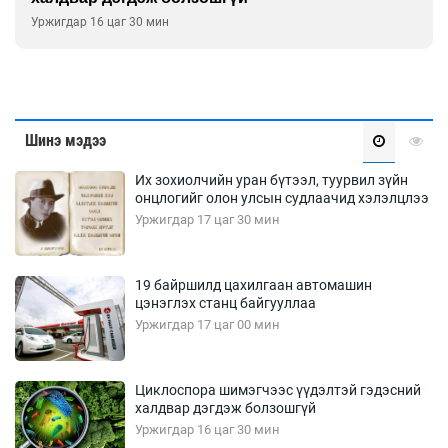
Уржигдар 16 цаг 00 мин
Шинэ мэдээ
Их зохиолчийн уран бүтээл, туурвил зүйн
онцлогийг олон улсын судлаачид хэлэлцлээ
Уржигдар 17 цаг 30 мин
19 байршилд цахилгаан автомашин
цэнэглэх станц байгууллаа
Уржигдар 17 цаг 00 мин
Циклоспора шимэгчээс үүдэлтэй гэдэсний
халдвар дэгдэж болзошгүй
Уржигдар 16 цаг 30 мин