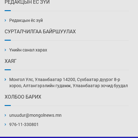
РЕДАКЦЫН ЁС ЗҮЙ
Эмэгтэйчүүд Бээжин, эрэгтэйчүүд Японд
бэлтгэл базаахаар хилийн дээс алхлаа
Уржигдар 14 цаг 00 мин
Редакцын ёс зүй
СУРТАЛЧИЛГАА БАЙРШУУЛАХ
АНУ-ын Цэргийн кибер командлалаын
ажилтнууд амиа хорлох явдал эрс
нэмэгджээ
Үнийн санал харах
Уржигдар 13 цаг 52 мин
ХАЯГ
Монголын шигшээ Хонконгийн багийг ялж,
эхний хожлоо авлаа
Монгол Улс, Улаанбаатар 14200, Сүхбаатар дүүрэг 8-р
Уржигдар 13 цаг 30 мин
хороо, Алтангэрэлийн гудамж, Улаанбаатар зочид буудал
ХОЛБОО БАРИХ
Техникийн өндөр үзүүлэлттэй агаарын хөлөг
худалдан авах хүсэлтээ уламжлав
unuudur@mongolnews.mn
Уржигдар 13 цаг 00 мин
976-11-330801
“Шатахууны бус, бодлогын хомсдол