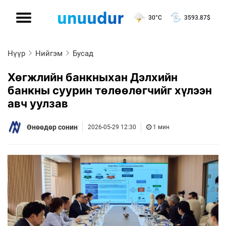
30°C
3593.87
$
Нүүр
Нийгэм
Бусад
Хөгжлийн банкныхан Дэлхийн
банкны суурин төлөөлөгчийг хүлээн
авч уулзав
Өнөөдөр сонин
2026-05-29 12:30
1 мин