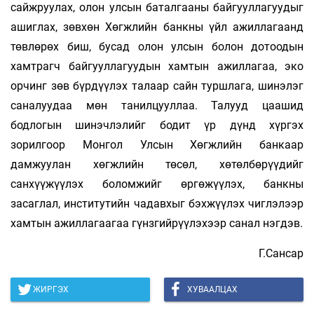
сайжруулах, олон улсын баталгааны байгууллагуудыг
ашиглах, зөвхөн Хөгжлийн банкны үйл ажиллагаанд
төвлөрөх биш, бусад олон улсын болон дотоодын
хамтрагч байгууллагуудын хамтын ажиллагаа, эко
орчинг зөв бүрдүүлэх талаар сайн туршлага, шинэлэг
саналуудаа мөн танилцууллаа. Талууд цаашид
бодлогын шинэчлэлийг бодит үр дүнд хүргэх
зорилгоор Монгол Улсын Хөгжлийн банкаар
дамжуулан хөгжлийн төсөл, хөтөлбөрүүдийг
санхүүжүүлэх боломжийг өргөжүүлэх, банкны
засаглал, институтийн чадавхыг бэхжүүлэх чиглэлээр
хамтын ажиллагаагаа гүнзгийрүүлэхээр санал нэгдэв.
Г.Сансар
ЖИРГЭХ
ХУВААЛЦАХ