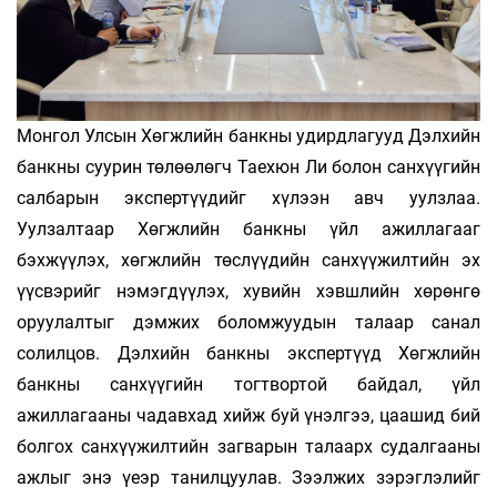
Монгол Улсын Хөгжлийн банкны удирдлагууд Дэлхийн
банкны суурин төлөөлөгч Таехюн Ли болон санхүүгийн
салбарын экспертүүдийг хүлээн авч уулзлаа.
Уулзалтаар Хөгжлийн банкны үйл ажиллагааг
бэхжүүлэх, хөгжлийн төслүүдийн санхүүжилтийн эх
үүсвэрийг нэмэгдүүлэх, хувийн хэвшлийн хөрөнгө
оруулалтыг дэмжих боломжуудын талаар санал
солилцов. Дэлхийн банкны экс­пертүүд Хөгжлийн
банкны санхүүгийн тогтвортой байдал, үйл
ажиллагааны чадавхад хийж буй үнэлгээ, цаашид бий
болгох санхүүжилтийн загварын талаарх судалгааны
ажлыг энэ үеэр танилцуулав. Зээлжих зэрэглэлийг