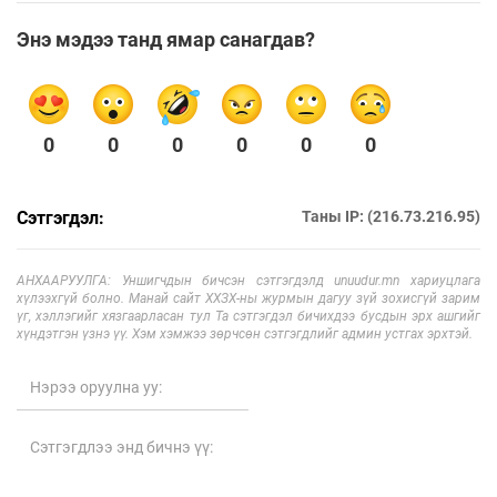
Энэ мэдээ танд ямар санагдав?
0
0
0
0
0
0
Сэтгэгдэл:
Таны IP: (216.73.216.95)
АНХААРУУЛГА: Уншигчдын бичсэн сэтгэгдэлд unuudur.mn хариуцлага
хүлээхгүй болно. Манай сайт ХХЗХ-ны журмын дагуу зүй зохисгүй зарим
үг, хэллэгийг хязгаарласан тул Та сэтгэгдэл бичихдээ бусдын эрх ашгийг
хүндэтгэн үзнэ үү. Хэм хэмжээ зөрчсөн сэтгэгдлийг админ устгах эрхтэй.