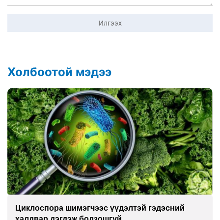
Илгээх
Холбоотой мэдээ
Сэтгэцийн эрүүл мэндэд “санаа тавих” олон
улсын хурал зохион байгуулна