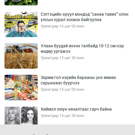
Сэтгэцийн эрүүл мэндэд “санаа тавих” олон
улсын хурал зохион байгуулна
Уржигдар 16 цаг 00 мин
Улаан буудай ихэнх талбайд 10-12 см-ээр
өндөр ургажээ
Уржигдар 15 цаг 30 мин
Зарим гол нэрийн барааны үнэ өмнөх
сарынхаас буурчээ
Уржигдар 15 цаг 00 мин
Хиймэл оюун хяналтаас гарч байна
Уржигдар 14 цаг 30 мин