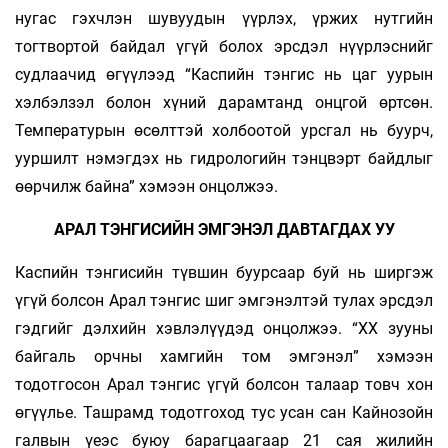
нугас гэхчлэн шувуудын үүрлэх, үржих нутгийн
тогтвортой байдал үгүй болох эрсдэл нүүрлэснийг
судлаачид өгүүлээд “Каспийн тэнгис нь цаг уурын
хэлбэлзэл болон хүний дарамтанд онцгой өртсөн.
Температурын өсөлттэй холбоотой урсгал нь буурч,
ууршилт нэмэгдэх нь гидрологийн тэнцвэрт байдлыг
өөрчилж байна” хэмээн онцолжээ.
АРАЛ ТЭНГИСИЙН ЭМГЭНЭЛ ДАВТАГДАХ УУ
Каспийн тэнгисийн түвшин буурсаар буй нь ширгэж
үгүй болсон Арал тэнгис шиг эмгэнэлтэй тулах эрсдэл
гэдгийг дэлхийн хэвлэлүүдэд онцолжээ. “ХХ зууны
байгаль орчны хамгийн том эмгэнэл” хэмээн
тодотгосон Арал тэнгис үгүй болсон талаар товч­ хон
өгүүлье. Ташрамд тодотгоход тус усан сан Кайнозойн
галвын үеэс буюу барагцаагаар 21 сая жилийн