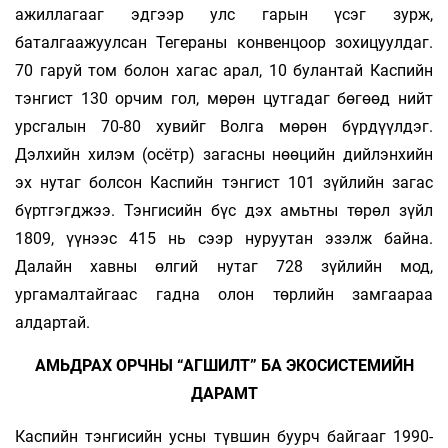
ажиллагааг эдгээр улс гарын үсэг зурж,
баталгаажуулсан Тегераны конвенцоор зохицуулдаг.
70 гаруй том болон хагас арал, 10 булантай Каспийн
тэнгист 130 орчим гол, мөрөн цутгадаг бөгөөд нийт
урсгалын 70-80 хувийг Волга мөрөн бүрдүүлдэг.
Дэлхийн хилэм (осётр) загасны нөөцийн дийлэнхийн
эх нутаг болсон Каспийн тэнгист 101 зүйлийн загас
бүртгэгджээ. Тэнгисийн бүс дэх амьтны төрөл зүйл
1809, үүнээс 415 нь сээр нуруутан эзэлж байна.
Далайн хавны өлгий нутаг 728 зүйлийн мод,
ургамалтайгаас гадна олон төрлийн замгаараа
алдартай.
АМЬДРАХ ОРЧНЫ “АГШИЛТ” БА ЭКОСИСТЕМИЙН
ДАРАМТ
Каспийн тэнгисийн усны түвшин буурч байгааг 1990-