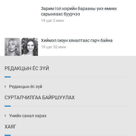
Зарим гол нэрийн барааны үнэ өмнөх
сарынхаас буурчээ
19 цаг 2 мин
Хиймэл оюун хяналтаас гарч байна
19 цаг 32 мин
РЕДАКЦЫН ЁС ЗҮЙ
Эмэгтэйчүүд Бээжин, эрэгтэйчүүд Японд
бэлтгэл базаахаар хилийн дээс алхлаа
20 цаг 2 мин
Редакцын ёс зүй
СУРТАЛЧИЛГАА БАЙРШУУЛАХ
АНУ-ын Цэргийн кибер командлалаын
ажилтнууд амиа хорлох явдал эрс
нэмэгджээ
Үнийн санал харах
20 цаг 9 мин
ХАЯГ
Монголын шигшээ Хонконгийн багийг ялж,