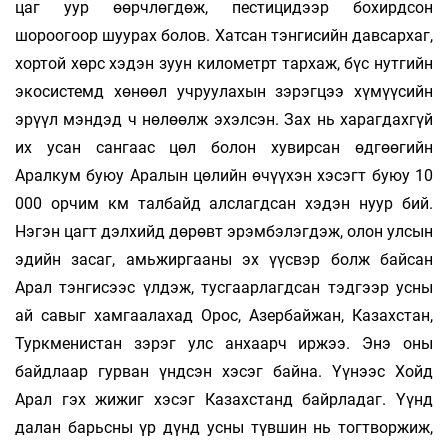
цаг уур өөрчлөгдөж, пестицидээр бохирдсон
шороогоор шуурах болов. Хатсан тэнгисийн давсархаг,
хортой хөрс хэдэн зуун километрт тархаж, бүс нутгийн
экосистемд хөнөөл учруулахын зэрэгцээ хүмүүсийн
эрүүл мэндэд ч нөлөөлж эхэлсэн. Зах нь харагдахгүй
их усан сангаас цөл болон хувирсан өдгөөгийн
Аралкум буюу Аралын цөлийн өчүүхэн хэсэгт буюу 10
000 орчим км талбайд алслагдсан хэдэн нуур бий.
Нэгэн цагт дэлхийд дөрөвт эрэмбэлэгдэж, олон улсын
эдийн засаг, амьжиргааны эх үүсвэр болж байсан
Арал тэнгисээс үлдэж, тусгаарлагдсан тэдгээр усны
ай савыг хамгаалахад Орос, Азербайжан, Казахстан,
Туркменистан зэрэг улс анхаарч иржээ. Энэ оны
байдлаар гурван үндсэн хэсэг байна. Үүнээс Хойд
Арал гэх жижиг хэсэг Казахстанд байрладаг. Үүнд
далан барьсны үр дүнд усны түвшин нь тогтворжиж,