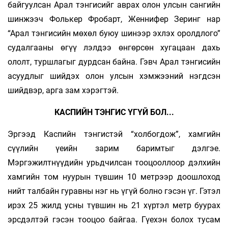
байгуулсан Арал тэнгисийг аврах олон улсын сангийн
шинжээч Фолькер Фробарт, Женнифер Зеринг нар
“Арал тэнгисийн мөхөл буюу шинээр эхлэх оролдлого”
судалгааны өгүү­ лэлдээ өнгөрсөн хугацаан дахь
ололт, туршлагыг дурдсан байна. Гэвч Арал тэнгисийн
асуудлыг шийдэх олон улсын хэмжээний нэгдсэн
шийдвэр, арга зам хэрэгтэй.
КАСПИЙН ТЭНГИС ҮГҮЙ БОЛ...
Эргээд Каспийн тэнгистэй “холбогдож”, хамгийн
сүүлийн үеийн зарим баримтыг дэлгэе.
Мэргэжилтнүүдийн урьдчилсан тооцооллоор дэлхийн
хамгийн том нуурын түвшин 10 метрээр доошлоход
нийт талбайн гуравны нэг нь үгүй болно гэсэн үг. Гэтэл
ирэх 25 жилд усны түвшин нь 21 хүртэл метр буурах
эрсдэлтэй гэсэн тооцоо байгаа. Гүехэн болох тусам