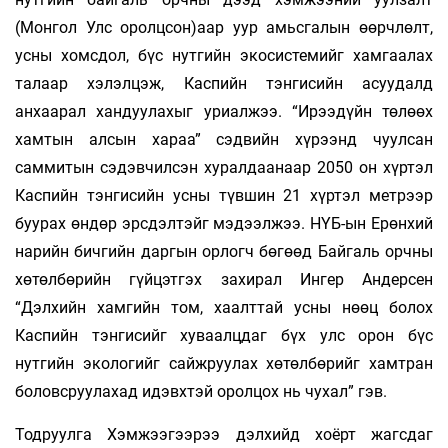
(Монгол Улс оролцсон)аар уур амьсгалын өөрчлөлт,
усны хомсдол, бүс нутгийн экосистемийг хамгаалах
талаар хэлэлцэж, Каспийн тэнгисийн асуудалд
анхаарал хандуулахыг уриалжээ. “Ирээдүйн төлөөх
хамтын алсын хараа” сэдвийн хүрээнд чуулсан
саммитын сэдэвчилсэн хуралдаанаар 2050 он хүртэл
Каспийн тэнгисийн усны түвшин 21 хүртэл метрээр
буурах өндөр эрсдэлтэйг мэдээлжээ. НҮБ-ын Ерөнхий
нарийн бичгийн даргын орлогч бөгөөд Байгаль орчны
хөтөлбөрийн гүйцэтгэх захирал Ингер Андерсен
“Дэлхийн хамгийн том, хаалттай усны нөөц болох
Каспийн тэнгисийг хуваалцдаг бүх улс орон бүс
нутгийн экологийг сайжруулах хөтөлбөрийг хамтран
боловсруулахад идэвхтэй оролцох нь чухал” гэв.
Тодруулга Хэмжээгээрээ дэлхийд хоёрт жагсдаг