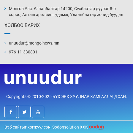
эхний хожлоо авлаа
Монгол Улс, Улаанбаатар 14200, Сүхбаатар дүүрэг 8-р
20 цаг 32 мин
хороо, Алтангэрэлийн гудамж, Улаанбаатар зочид буудал
ХОЛБОО БАРИХ
Техникийн өндөр үзүүлэлттэй агаарын хөлөг
худалдан авах хүсэлтээ уламжлав
unuudur@mongolnews.mn
21 цаг 2 мин
976-11-330801
“Шатахууны бус, бодлогын хомсдол
нүүрлээд байна”
21 цаг 32 мин
Дөрвөн чиглэлд шөнийн автобус иргэдэд
Copyrights © 2010-2025 БҮХ ЭРХ ХУУЛИАР ХАМГААЛАГДСАН.
үйлчилж буй гэв
22 цаг 2 мин
“Туул усан цогцолбор”-ын ТЭЗҮ-ийг
Вэб сайтыг хөгжүүлсэн: Sodonsolution ХХК
Энэтхэгийн компанид хариуцуулжээ