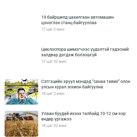
19 байршилд цахилгаан автомашин
цэнэглэх станц байгууллаа
17 цаг 2 мин
Циклоспора шимэгчээс үүдэлтэй гэдэсний
халдвар дэгдэж болзошгүй
17 цаг 32 мин
Сэтгэцийн эрүүл мэндэд “санаа тавих” олон
улсын хурал зохион байгуулна
18 цаг 2 мин
Улаан буудай ихэнх талбайд 10-12 см-ээр
өндөр ургажээ
18 цаг 32 мин