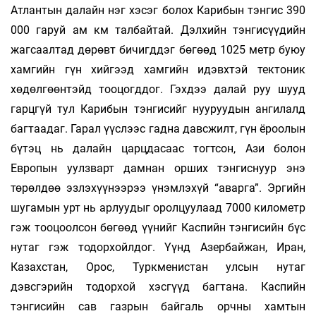
Атлантын далайн нэг хэсэг болох Карибын тэнгис 390
000 гаруй ам км талбайтай. Дэлхийн тэнгисүүдийн
жагсаалтад дөрөвт бичигддэг бөгөөд 1025 метр буюу
хамгийн гүн хийгээд хамгийн идэвхтэй тектоник
хөдөлгөөнтэйд тооцогддог. Гэхдээ далай руу шууд
гарцгүй тул Карибын тэнгисийг нууруудын ангилалд
багтаадаг. Гарал үүслээс гадна давсжилт, гүн ёроолын
бүтэц нь далайн царцдасаас тогтсон, Ази болон
Европын уулзварт дамнан орших тэнгиснуур энэ
төрөлдөө эзлэхүүнээрээ үнэмлэхүй “аварга”. Эргийн
шугамын урт нь арлуудыг оролцуулаад 7000 километр
гэж тооцоолсон бөгөөд үүнийг Каспийн тэнгисийн бүс
нутаг гэж тодорхойлдог. Үүнд Азербайжан, Иран,
Казахстан, Орос, Туркменистан улсын нутаг
дэвсгэрийн тодорхой хэсгүүд багтана. Каспийн
тэнгисийн сав газрын байгаль орчны хамтын