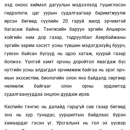
ээд оноос хиймэл дагуулын мэдээлэлд түшиглэсэн
гидрологи, цаг уурын судалгаагаар баримтжуулж
ирсэн бөгөөд сүүлийн 20 гаруй жилд эрчимтэй
багасаж байна. Тэнгисийн баруун эргийн Апшерон
хойгийн нам дор газар, тодруулбал Азербайжаны
эргийн зарим хэсэгт усны түвшин мэдэгдэхүйц буурч,
гүехэн байсан бүсүүд нь одоо хатаж, хуурай газар
болжээ. Үүнтэй хамт орчны доройтол явагдаж бүс
нутгийн усны алдагдал эрчимжиж байгаа нь эрэг орч­
мын экосистем, биологийн олон янз байдалд сөргөөр
нөлөөлж байгааг олон орны эрдэмтэд
судалгаанууддаа онцлон дурдаж ирэв.
Каспийн тэнгис нь далайд гарцгүй сав газар бөгөөд
энэ нь хур тунадас, ууршилтын байдлаас бүрэн
хамаардаг гэсэн үг. Урсгалынх нь гол эх үүсвэр