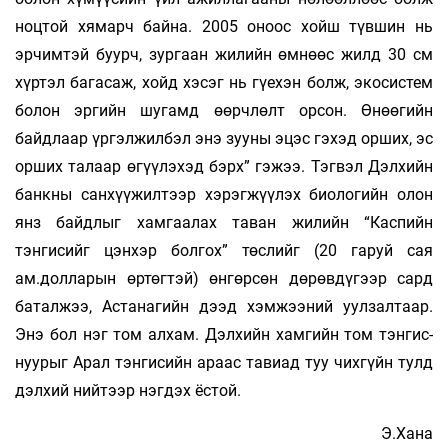
ноцтой хямарч байна. 2005 оноос хойш түвшин нь
эрчимтэй буурч, зургаан жилийн өмнөөс жилд 30 см
хүртэл багасаж, хойд хэсэг нь гүехэн болж, экосистем
болон эргийн шугамд өөрчлөлт орсон. Өнөөгийн
байдлаар үргэлжилбэл энэ зууны эцэс гэхэд орших, эс
орших талаар өгүүлэхэд бэрх” гэжээ. Тэгвэл Дэлхийн
банкны санхүүжилтээр хэрэгжүүлэх биологийн олон
янз байдлыг хамгаалах таван жилийн “Каспийн
тэнгисийг цэнхэр болгох” төслийг (20 гаруй сая
ам.долларын өртөгтэй) өнгөрсөн дөрөвдүгээр сард
баталжээ, Астанагийн дээд хэмжээний уулзалтаар.
Энэ бол нэг том алхам. Дэлхийн хамгийн том тэнгис-
нуурыг Арал тэнгисийн араас тавиад туу­ чихгүйн тулд
дэлхий нийтээр нэгдэх ёстой.
Э.Хана