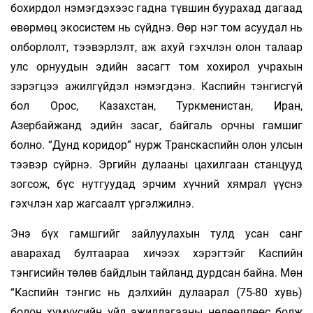
бохирдол нэмэгдэхээс гадна түвшин буурахад дагаад
өвөрмөц экосистем нь сүйднэ. Өөр нэг том асуудал нь
олборлолт, тээвэрлэлт, аж ахуй гэхчлэн олон талаар
улс орнуудын эдийн засагт том хохирол учрахын
зэрэгцээ ажилгүйдэл нэмэгдэнэ. Каспийн тэнгисгүй
бол Орос, Казахстан, Туркменистан, Иран,
Азербайжанд эдийн засаг, байгаль орчны гамшиг
болно. “Дунд коридор” нурж Транскаспийн олон улсын
тээвэр сүйрнэ. Эргийн дулааны цахилгаан станцууд
зогсож, бүс нутгуудад эрчим хүчний хямрал үүснэ
гэхчлэн хар жагсаалт үргэлжилнэ.
Энэ бүх гамшгийг зайлуулахын тулд усан санг
аварахад бултаараа хичээх хэрэгтэйг Каспийн
тэнгисийн төлөв байдлын тайланд дурдсан байна. Мөн
“Каспийн тэнгис нь дэлхийн дулаарал (75-80 хувь)
болон хүмүүсийн үйл ажиллагааны нөлөөллөөс болж