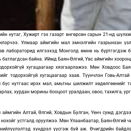
йн нутаг, Хужирт гэх газарт өнгөрсөн сарын 21-нд шүлхи
илэрчээ. Улмаар аймгийн мал эмнэлгийн газрынхан үзл
өв лабораторид илгээхэд Монголд өмнө нь бүртгэгдэж б
ь батлагдсан байна. Иймд Баян-Өлгий, Увс аймгийн хооро
одорхойгүй хугацаагаар хязгаарлажээ. Мөн Ховдоос Бая
ийг тодорхойгүй хугацаагаар хаав. Түүнчлэн Говь-Алтай
н бүс нутгаас ирэх мал, амьтны шилжилт хөдөлгөөнийг т
арлах, хурдан морины бооцоот уралдаан, овоо, тахилга, ур
 аймгийн Алтай, Өлгий, Ховдын Булган, Үенч сумд дэгдээ
, нохойг устгалд оруулжээ. Мөн Улаанбаатар, Баян-Өлгий 
 нийлүүлэлтэд хүндрэл үүсгэж буй аж. Өчигдрийн байдл