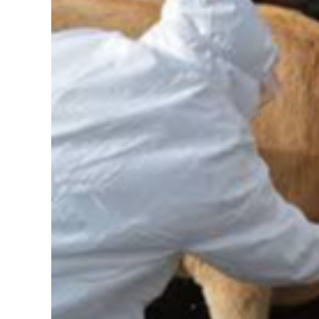
126-гийн НЭГ
Ертөнц
Спорт
Нийгэм
Бөх
Техник технологи
Сагсан бөмбөг
Шинжлэх ухаан
Хөлбөмбөг
Сонин хачин
Олимпын төрөл
Дэлхийн монгол
Тулааны спорт
Олимпын бус төр