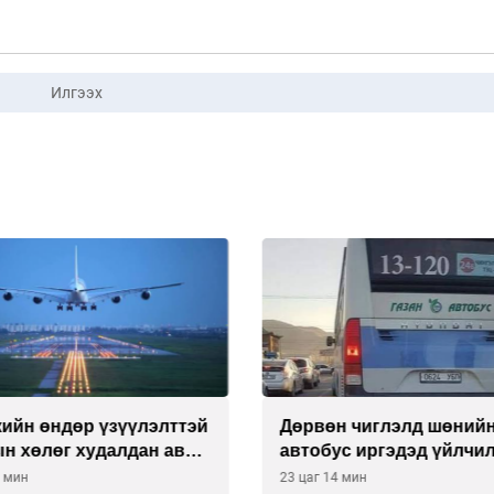
Илгээх
кийн өндөр үзүүлэлттэй
Дөрвөн чиглэлд шөний
н хөлөг худалдан авах
автобус иргэдэд үйлчи
тээ уламжлав
гэв
4 мин
23 цаг 14 мин