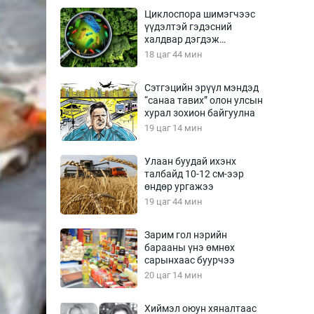
Урлагтай яриа
Циклоспора шимэгчээс
өрчил
үүдэлтэй гэдэсний
халдвар дэгдэж
энд-Эрхэм баян
болзошгүй
18 цаг 44 мин
Сэтгэцийн эрүүл мэндэд
“санаа тавих” олон улсын
хүний үг
хурал зохион байгуулна
19 цаг 14 мин
Улаан буудай ихэнх
талбайд 10-12 см-ээр
ага
Бусад
өндөр ургажээ
19 цаг 44 мин
Фото
сурвалжлагч
Видео
Зарим гол нэрийн
Инфографик
барааны үнэ өмнөх
сарынхаас буурчээ
Санал асуулга
20 цаг 14 мин
Хиймэл оюун хяналтаас