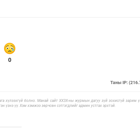
0
Таны IP: (216.
га хүлээхгүй болно. Манай сайт ХХЗХ-ны журмын дагуу зүй зохисгүй зарим үг
эн үзнэ үү. Хэм хэмжээ зөрчсөн сэтгэгдлийг админ устгах эрхтэй.