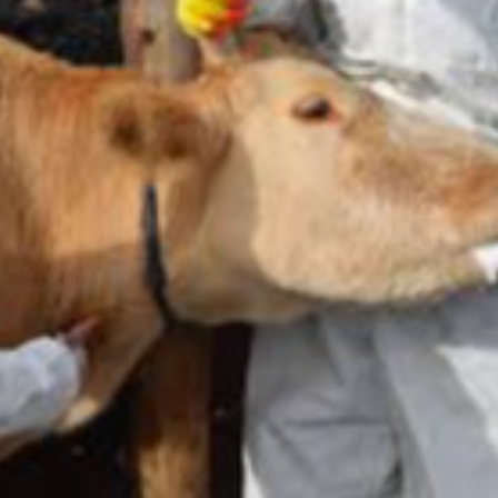
Ханш
Хэрэг з
Эрэлттэй мэдээ
Эрүүл м
Хууль ёс
Хүмүүс
Албаны 
Бусад
Life style
Ярилцл
Зөвлөгөө
Хоймор
Өнөөдрийн тухай
Уншигч-
өл