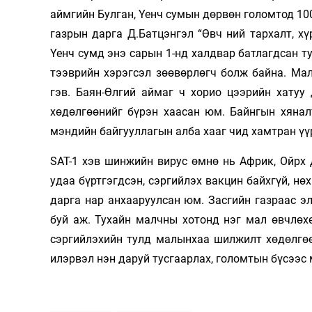
аймгийн Булган, Үенч сумын дөрвөн голомтод 10
газрын дарга Д.Батцэнгэл “Өвч­ ний тархалт, 
Үенч сумд энэ сарын 1-нд халдвар батлагдсан т
тээврийн хэрэгсэл зөөвөрлөгч болж байна. Мал
гэв. Баян-Өлгий аймаг ч хорио цээрийн хатуу
хөдөлгөөнийг бүрэн хаасан юм. Байнгын хянал
мэндийн байгууллагын алба хааг­ чид хамтран үү
SАТ-1 хэв шинжийн вирус өмнө нь Африк, Ойрх 
удаа бүртгэгдсэн, сэргийлэх вакцин байхгүй, нө
дарга нар анхааруулсан юм. Засгийн газраас э
буй аж. Тухайн малчны хотонд нэг мал өвчлөхө
сэргийлэхийн тулд малынхаа шилжилт хөдөлгөө
илэрвэл нэн даруй тусгаарлах, голомтын бүсээс 