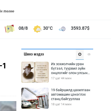
йн төлөө
08/8
30°C
3593.87
$
Соёл урлаг
Шинэ мэдээ
ой хөгжлийн зорилго -
Сонгодог урлаг
-1
Их зохиолчийн уран
Ардын урлаг
бүтээл, туурвил зүйн
онцлогийг олон улсын
Дүрслэх урлаг
судлаачид хэлэлцлээ
17 цаг 44 мин
Өв соёл
таг
Кино урлаг
19 байршилд цахилгаан
автомашин цэнэглэх
 орчин
Цирк
станц байгууллаа
ол
18 цаг 14 мин
Рок поп, хип хоп
энд