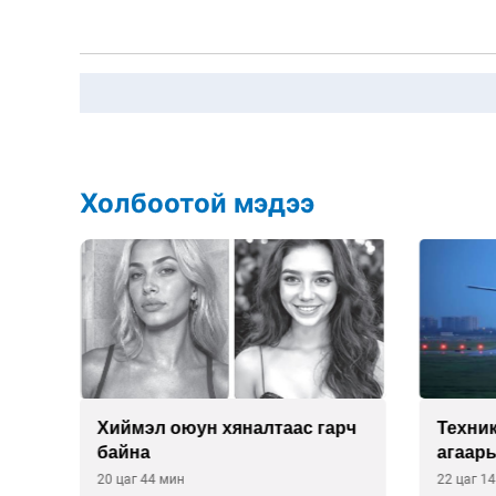
Холбоотой мэдээ
йд
Хиймэл оюун хяналтаас гарч
Техни
э
байна
агаары
хүсэл
20 цаг 44 мин
22 цаг 1