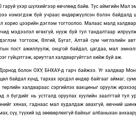
0 гаруй үхэр шүлхийгээр өвчлөөд байв. Тус аймгийн Мал 
хүрээ нэмэгдэж буй учраас өндөржүүлсэн бэлэн байдалд 
ул хорио цээрийн дэглэм тогтоолоо. Малаас малд халдвар
чид мэдээлэл өгөхгүй, нууж буй тул тандалтаар илрүүлж
 дэглэм тогтоож, Өлгий, Бугат, Алтай сум чиглэлийн ав
тын пост ажиллуулж, онцгой байдал, цагдаа, мал эмнэлэ
рэг гүйцэтгэж, ариутгал халдваргүйтгэл хийж буй аж.
Дорнод болон ОХУ, БНХАУ-д гарч байжээ. Уг халдвар Мон
хцөл байдал хүнд, тархах эрсдэл өндөр байгааг аймаг, су
л төрлийн халдвараас сэргийлэх вакциныг оруулж ирэхээ
д л бүгдийг нь устгалд оруулах хуулийн заалттай тул у
нийг хянах, гаднаас мал худалдаж авахгүй, өвчний шин
мах, сүү, түүхий эд зөөвөрлөхгүй байхыг албаныхан анхаар