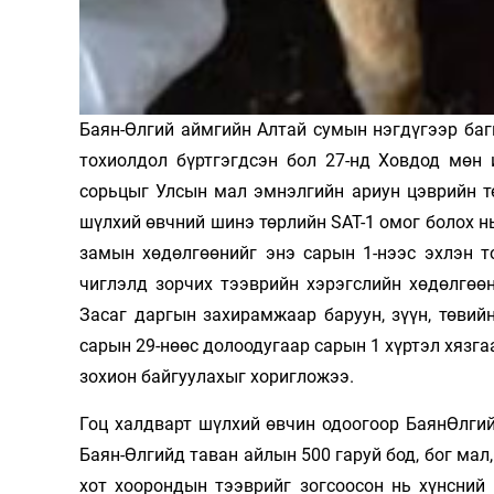
Олимп 2024
Баян-Өлгий аймгийн Алтай сумын нэгдүгээр баги
тохиолдол бүртгэгдсэн бол 27-нд Ховдод мөн 
сорьцыг Улсын мал эмнэлгийн ариун цэврийн т
шүлхий өвчний шинэ төрлийн SAT-1 омог болох н
замын хөдөлгөөнийг энэ сарын 1-нээс эхлэн т
чиглэлд зорчих тээврийн хэрэгслийн хөдөлгөөн
Засаг даргын захирамжаар баруун, зүүн, төвий
сарын 29-нөөс долоодугаар сарын 1 хүртэл хязга
зохион байгуулахыг хоригложээ.
Гоц халдварт шүлхий өвчин одоогоор БаянӨлгий
Баян-Өлгийд таван айлын 500 гаруй бод, бог мал
хот хоорондын тээврийг зогсоосон нь хүнсний