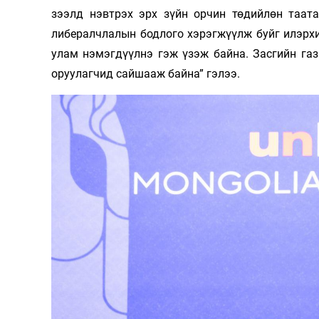
зээлд нэвтрэх эрх зүйн орчин төдийлөн таат
либералчлалын бодлого хэрэгжүүлж буйг илэрх
улам нэмэгдүүлнэ гэж үзэж байна. Засгийн га
оруулагчид сайшааж байна” гэлээ.