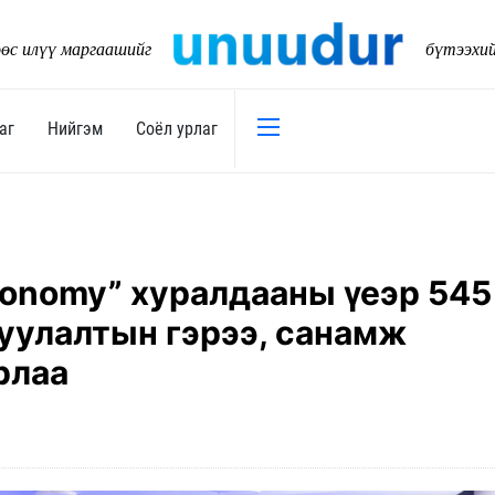
өс илүү маргаашийг
бүтээхи
аг
Нийгэм
Соёл урлаг
Эдийн засаг
Нийгэм
Төсөв
Тогтворт
conomy” хуралдааны үеэр 545
17
Уул уурхай
Танилц
уулалтын гэрээ, санамж
Хөрөнгийн зах зээл
Нийслэл
рлаа
Банк санхүү
Орон ну
Хөдөө аж ахуй
Байгаль
Дэд бүтэц
Боловср
Бизнес
Эрүүл м