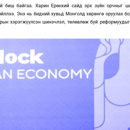
ай биш байгаа. Харин Ерөнхий сайд эрх зүйн орчныг ш
ийллээ. Энэ нь бидний хувьд Монголд хөрөнгө оруулах б
зрын хэрэгжүүлсэн шинэчлэл, төлөвлөж буй реформуудыг