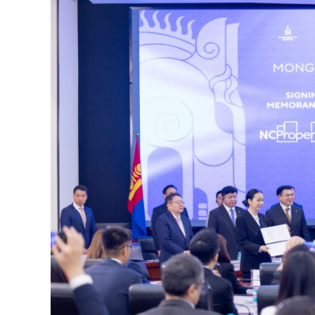
126-гийн НЭГ
Ертөнц
Спорт
Нийгэм
Бөх
Техник технологи
Сагсан бөмбөг
Шинжлэх ухаан
Хөлбөмбөг
Сонин хачин
Олимпын төрөл
Дэлхийн монгол
Тулааны спорт
Олимпын бус төр