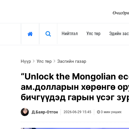
Өчигдрө
Хайх »
Нийтлэл
Улс төр
Эдийн зас
Нийтлэл
Улс төр
Нүүр
Улс төр
Засгийн газар
Тоймчийн үг
Ерөнхийлөгч
“Unlock the Mongolian e
Өнөөдрийн сэдэв
Засгийн газар
ам.долларын хөрөнгө ор
Арай ч дээ
Улсын их хурал
бичгүүдэд гарын үсэг зу
Тэрслүү үг
Сөрөг хүчин
Өнөөдрийн трендүүд
Нам, хөдөлгөөн
Д.Баяр-Отгон
2026-06-29 15:45
3 мин унших
Монгол-Ньюс 25 жил
"Тамхины цэг"
Сонгууль-2024