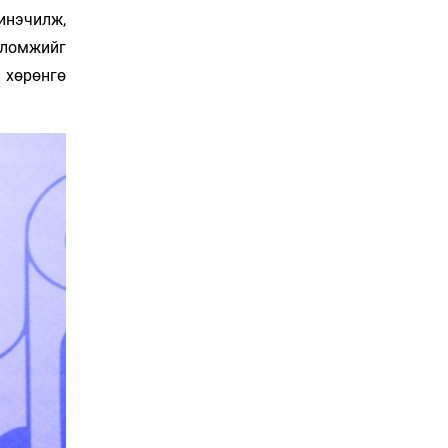
төслийн
инэчилж,
байгууламжуудыг
албадан буулгах
Уржигдар 16 цаг 30 мин
оломжийг
захирамж гаргажээ
 хөрөнгө
Бэлчээрийн ургамлын
гарц нийт нутгийн 55
хувьд сайн байна
Уржигдар 16 цаг 00 мин
Хэн, хаашаа, хэдээр
Уржигдар 15 цаг 30 мин
Вашингтон мужийн
Спокейн хотод дэгдсэн
түймэр 3200 орчим га
талбай хамарчээ
Уржигдар 15 цаг 00 мин
Хөгжлийн бэрхшээлтэй
иргэдэд зориулсан Хууль
зүйн про боно төв нээв