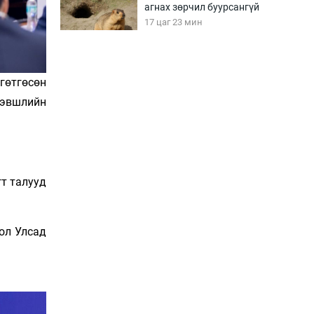
агнах зөрчил буурсангүй
17 цаг 23 мин
Х.Улам-Өрнөх байр
урагшилж, долоод
гөтгөсөн
жагсжээ
хэвшлийн
17 цаг 53 мин
Ж.Лхагвабат өсвөр
үеийнхний ДАШТ-ийг
дэнсэлнэ
т талууд
18 цаг 23 мин
Иран тэсэж үлдсэн ч
удаан хугацаанд хүнд
гол Улсад
үеийг туулна
18 цаг 53 мин
Боловсролын зээлийн
сангаар гадаадад