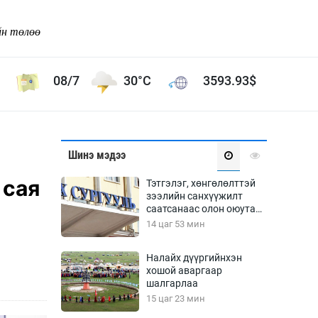
йн төлөө
08/7
30°C
3593.93
$
Соёл урлаг
Шинэ мэдээ
ой хөгжлийн зорилго -
Сонгодог урлаг
 сая
Тэтгэлэг, хөнгөлөлттэй
Ардын урлаг
зээлийн санхүүжилт
саатсанаас олон оюутан
Дүрслэх урлаг
төлбөрийн дарамтад
14 цаг 53 мин
Өв соёл
оров
таг
Кино урлаг
Налайх дүүргийнхэн
хошой аваргаар
 орчин
Цирк
шалгарлаа
ол
15 цаг 23 мин
Рок поп, хип хоп
энд