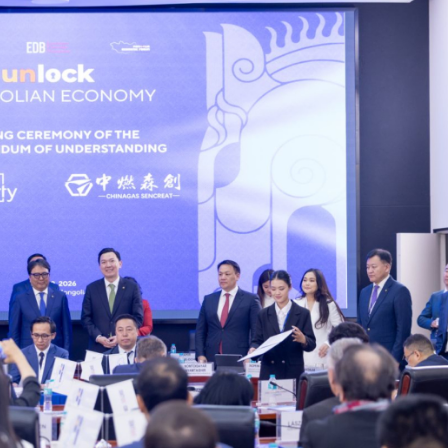
Ханш
Хэрэг з
Эрэлттэй мэдээ
Эрүүл м
Хууль ёс
Хүмүүс
Албаны 
Бусад
Life style
Ярилцл
Зөвлөгөө
Хоймор
Өнөөдрийн тухай
Уншигч-
өл