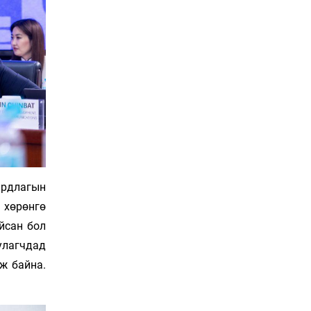
Уржигдар 14 цаг 30 мин
Олон улсын монголч
эрдэмтдийн XIII их
хуралд 528 илтгэл
хэлэлцүүлэх нь
Уржигдар 14 цаг 00 мин
Улаан бурхны эсрэг
дархлаажуулалтыг
идэвхжүүлэхээр боллоо
Уржигдар 13 цаг 30 мин
ирдлагын
Эдийн засагт
эмэгтэйчүүдийн
 хөрөнгө
оролцоог нэмэгдүүлэхэд
йсан бол
бодитой дэмжлэг чухал
Уржигдар 13 цаг 00 мин
улагчдад
Европчууд ФИФА-гийн
ж байна.
боссын эсрэг
Уржигдар 12 цаг 30 мин