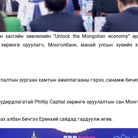
засгийн зөвлөлийн “Unlock the Mongolian economy” өр
 хөрөнгө оруулагч, Монголбанк, манай улсын хувийн 
улалтын зургаан хамтын ажиллагааны гэрээ, санамж бичиг
дирдлагатай Phillip Capital хөрөнгө оруулалтын сан Мон
ах албан бичгээ Ерөнхий сайдад гардуулж өгөв.