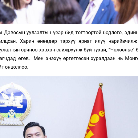
 Давосын уулзалтын үеэр бид тогтвортой бодлого, эдийн
илцсан. Харин өнөөдөр тэрхүү яриаг илүү нарийвчилж
руулалтын орчноо хэрхэн сайжруулж буй тухай, “Чөлөөлье”
агчдад өгөв. Мөн энэхүү өргөтгөсөн хуралдаан нь Монг
йг онцоллоо.