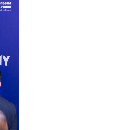
суралцагчдын
амьжиргааны зардлын
19 цаг 23 мин
хэмжээг шинэчлэн
тогтоох нь
Монголын баг Абу Дабид
медалийн хур буулгаж
байна
19 цаг 53 мин
Б.Учрал, Ё.Пүрэвдаш нар
Азийн АШТ-д мөнгө, хүрэл
медаль хүртэв
20 цаг 20 мин
Нөөцийн махны
худалдаа, борлуулалтыг
хянах систем нэвтрүүлнэ
20 цаг 23 мин
Эрүүл мэндээс бусад
салбарыг хэмнэлтийн
горимд шилжүүлэв
20 цаг 53 мин