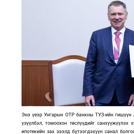
Энэ үеэр Унгарын OTP банкны ТУЗ-ийн гишүүн 
үзүүлбэл, томоохон төслүүдийг санхүүжүүлэх 
ипотекийн зах зээлд бүтээгдэхүүн санал болг