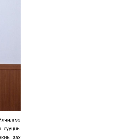
Сошиал хийрхэлд
“барьцаалагдсан” сайд,
дарга нарын туйлшрал
22 цаг 53 мин
Боловсролын чанар
уруудах бүрд босгоо
намсгасаар л байх уу
23 цаг 23 мин
Монгол Улсын эмэгтэй
шигшээ баг өмсгөлөө
гардан авлаа
Уржигдар 18 цаг 31 мин
К.Роналдугийн хуримд
хэн уригдав
Уржигдар 17 цаг 00 мин
йлчилгээ
н сууцны
“Халзан бүрэгтэй”
нкны зах