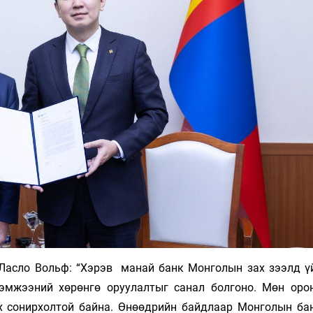
Ласло Вольф: “Хэрэв манай банк Монголын зах зээлд ү
хэмжээний хөрөнгө оруулалтыг санал болгоно. Мөн оро
ох сонирхолтой байна. Өнөөдрийн байдлаар Монголын ба