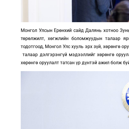
Монгол Улсын Ерөнхий сайд Далянь хотноо Зуны
төрөлжилт, хөгжлийн боломжуудын талаар яр
тодотгоод, Монгол Улс хууль эрх зүй, хөрөнгө о
талаар дэлгэрэнгүй мэдээллийг хөрөнгө оруул
хөрөнгө оруулалт татсан үр дүнтэй ажил болж бу