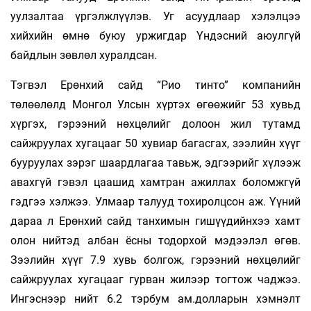
уулзалтаа үргэлжлүүлэв. Уг асуудлаар хэлэлцээ
хийхийн өмнө буюу уржигдар Үндэсний аюулгүй
байдлын зөвлөл хуралдсан.
Тэгвэл Ерөнхий сайд “Рио тинто” компанийн
төлөөлөлд Монгол Улсын хүртэх өгөөжийг 53 хувьд
хүргэх, гэрээний нөхцөлийг долоон жил тутамд
сайжруулах хугацааг 50 хувиар багасгах, зээлийн хүүг
бууруулах зэрэг шаардлагаа тавьж, эдгээрийг хүлээж
авахгүй гэвэл цаашид хамтран ажиллах боломжгүй
гэдгээ хэлжээ. Улмаар талууд тохиролцсон аж. Үүний
дараа л Ерөнхий сайд танхимын гишүүдийнхээ хамт
олон нийтэд албан ёсны тодорхой мэдээлэл өгөв.
Зээлийн хүүг 7.9 хувь болгож, гэрээний нөхцөлийг
сайжруулах хугацааг гурван жилээр тогтож чаджээ.
Ингэснээр нийт 6.2 тэрбум ам.долларын хэмнэлт