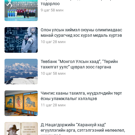
тодорлоо
9 цаг 58 мин
Олон улсын хиймэл оюуны олимпиадаас
манай сурагчид хос хүрэл медаль хүртэв
10 цаг 28 мин
Төвбанк “Монгол Улсын хаад”, “Төрийн
тахилгат уулс” цуврал зоос гаргана
10 цаг 58 мин
Чингис хааны тахилга, нүүдэлчдийн төрт
ёсны уламжлалыг хэлэлцэв
11 цаг 28 мин
Д.Нацагдоржийн “Харанхуй хад”
өгүүллэгийн арга, сэтгэлгээний нөлөөлөл,