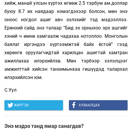
хийж, манай улсын хүртэх өгөөж 2.5 тэрбум ам.доллар
буюу 8.7 их наядаар нэмэгдэхээр болсон, мөн энэ
оноос ногдол ашиг авч эхлэхийг тэд мэдээллээ.
Ерөнхий сайд энэ талаар “Бид эх орныхоо эрх ашгийг
хэний ч өмнө хамгаалж чадахаа нотоллоо. Монголын
баялаг иргэндээ хүртээмжтэй байх ёстой” гээд
хөрөнгө оруулагчидтай харилцан ашигтай хамтран
ажиллахаа илэрхийлэв. Мөн тэрбээр хэлэлцээг
амжилттай хийсэн танхимынхаа гишүүдэд талархал
илэрхийлсэн юм.
С.Уул
ЖИРГЭХ
ХУВААЛЦАХ
Энэ мэдээ танд ямар санагдав?