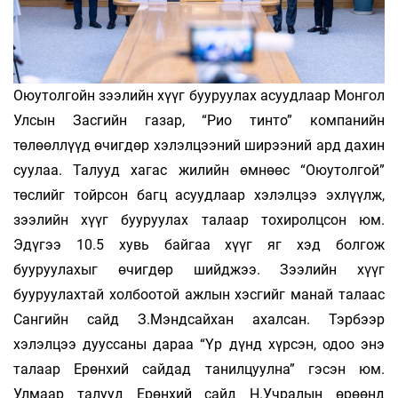
Оюутолгойн зээлийн хүүг бууруулах асуудлаар Монгол
Улсын Засгийн газар, “Рио тинто” компанийн
төлөөллүүд өчигдөр хэлэлцээний ширээний ард дахин
суулаа. Талууд хагас жилийн өмнөөс “Оюутолгой”
төслийг тойрсон багц асуудлаар хэлэлцээ эхлүүлж,
зээлийн хүүг бууруулах талаар тохиролцсон юм.
Эдүгээ 10.5 хувь байгаа хүүг яг хэд болгож
бууруулахыг өчигдөр шийджээ. Зээлийн хүүг
бууруулахтай холбоотой ажлын хэсгийг манай талаас
Сангийн сайд З.Мэндсайхан ахалсан. Тэрбээр
хэлэлцээ дууссаны дараа “Үр дүнд хүрсэн, одоо энэ
талаар Ерөнхий сайдад танилцуулна” гэсэн юм.
Улмаар талууд Ерөнхий сайд Н.Учралын өрөөнд