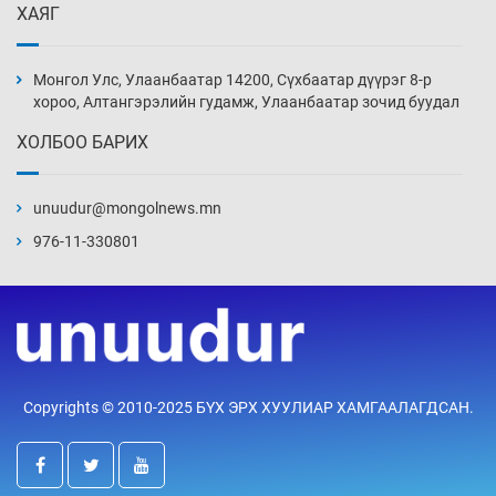
ХАЯГ
Цагдаагийн алба хаагчийг мөргөж зугтсан
этгээдийг илрүүлэв
Монгол Улс, Улаанбаатар 14200, Сүхбаатар дүүрэг 8-р
14 цаг 28 мин
хороо, Алтангэрэлийн гудамж, Улаанбаатар зочид буудал
ХОЛБОО БАРИХ
Нүүрс-пиролизийн үйлдвэр байгуулах
тогтоолын төслийг батлав
unuudur@mongolnews.mn
14 цаг 58 мин
976-11-330801
Б.Хулан ДАШТ-д түрүүлж, Г.Монголжин
хошой хүрэл медальтан болов
15 цаг 13 мин
Хуульчийн мэргэжлийн шалгалтын
Copyrights © 2010-2025 БҮХ ЭРХ ХУУЛИАР ХАМГААЛАГДСАН.
бүртгэлийг энэ баасан гарагт эхлүүлнэ
15 цаг 28 мин