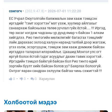
сонгогч
(202.9.47.8)
2026-07-01 11:22:20
ЕС Учрал Оюутолгойн баяжмалын зам хааж тэмцсэн
иргэдийг "гэмт хэрэгтэн" мэт үзэж, хуулиар айлгахыг
санаархаж байсныхаа төлөө уучлал гуйх ёстой.... !!! Иргэд,
төр засаг нэгдэж чадсаны үр дүнд ямар ч байсан 1 алхам
хийгдлээ. Рио тинтогийн мөлжлөгийг багасгах тэмцлийг
лайк дарахаас эхлээд халуун наранд талбай дээр жагсаж,
үгээ хэлж, эсэргүүцэж, тэмцэж зам хааж дэмжиж байсан
иргэддээ талархал илэрхийлье. Цаашид Монгол улс огт
өргүй болох ёстой гэдэг асуудлыг дахин тавих хэрэгтэй .
Иргэдийн тэмцэл байхгүй байсан бол Рио тинто өдий
зэргийн буулт хийх байсан болов уу? Баярлах болоогүй.
Онтрэг яаран сандран эхлүүлж байгаа чинь сэжигтэй !!!
0
0
0
Хариулах
Холбоотой мэдээ