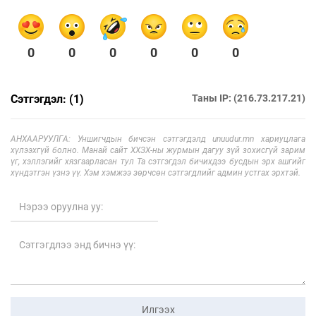
0
0
0
0
0
0
Сэтгэгдэл: (1)
Таны IP: (216.73.217.21)
АНХААРУУЛГА: Уншигчдын бичсэн сэтгэгдэлд unuudur.mn хариуцлага
хүлээхгүй болно. Манай сайт ХХЗХ-ны журмын дагуу зүй зохисгүй зарим
үг, хэллэгийг хязгаарласан тул Та сэтгэгдэл бичихдээ бусдын эрх ашгийг
хүндэтгэн үзнэ үү. Хэм хэмжээ зөрчсөн сэтгэгдлийг админ устгах эрхтэй.
Илгээх