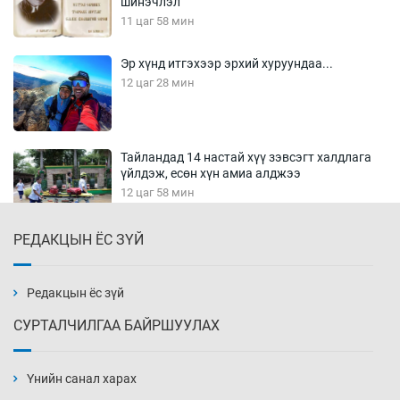
шинэчлэл
11 цаг 58 мин
Эр хүнд итгэхээр эрхий хуруундаа...
12 цаг 28 мин
Тайландад 14 настай хүү зэвсэгт халдлага
үйлдэж, есөн хүн амиа алджээ
12 цаг 58 мин
РЕДАКЦЫН ЁС ЗҮЙ
Хүннү рок буюу монгол онгод
13 цаг 28 мин
Редакцын ёс зүй
СУРТАЛЧИЛГАА БАЙРШУУЛАХ
Сарьсан багваахайнууд голын эрэг дагуух
барилга, байгууламжийн дээвэрт үүрлэжээ
Үнийн санал харах
13 цаг 58 мин