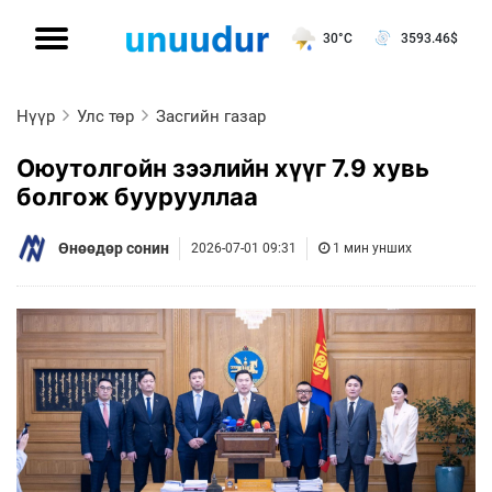
30°C
3593.46
$
Нүүр
Улс төр
Засгийн газар
Оюутолгойн зээлийн хүүг 7.9 хувь
болгож буурууллаа
Өнөөдөр сонин
2026-07-01 09:31
1 мин унших