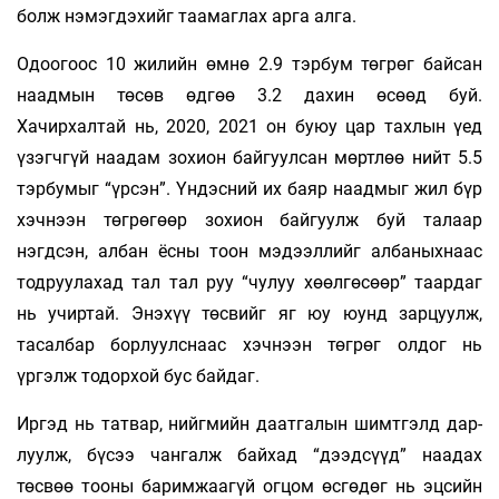
болж нэмэгдэхийг таамаглах арга алга.
Одоогоос 10 жилийн өмнө 2.9 тэрбум төгрөг байсан
наадмын төсөв өдгөө 3.2 дахин өсөөд буй.
Хачирхалтай нь, 2020, 2021 он буюу цар тахлын үед
үзэгчгүй наадам зохион байгуулсан мөртлөө нийт 5.5
тэрбумыг “үрсэн”. Үндэсний их баяр наадмыг жил бүр
хэчнээн төгрөгөөр зохион байгуулж буй талаар
нэгдсэн, албан ёсны тоон мэдээллийг албаныхнаас
тодруулахад тал тал руу “чулуу хөөлгөсөөр” таардаг
нь учиртай. Энэхүү төсвийг яг юу юунд зарцуулж,
тасалбар борлуулснаас хэчнээн төгрөг олдог нь
үргэлж тодорхой бус байдаг.
Иргэд нь татвар, нийгмийн даатгалын шимтгэлд дар­
луулж, бүсээ чангалж байхад “дээд­сүүд” наадах
төсвөө тооны баримжаагүй огцом өсгөдөг нь эцсийн