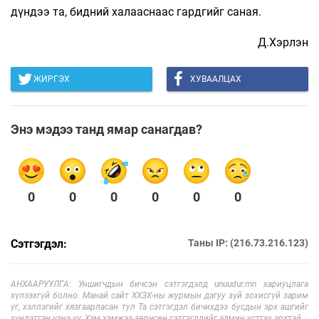
дүндээ та, бидний халааснаас гардгийг саная.
Д.Хэрлэн
ЖИРГЭХ
ХУВААЛЦАХ
Энэ мэдээ танд ямар санагдав?
0
0
0
0
0
0
Сэтгэгдэл:
Таны IP: (216.73.216.123)
АНХААРУУЛГА: Уншигчдын бичсэн сэтгэгдэлд unuudur.mn хариуцлага
хүлээхгүй болно. Манай сайт ХХЗХ-ны журмын дагуу зүй зохисгүй зарим
үг, хэллэгийг хязгаарласан тул Та сэтгэгдэл бичихдээ бусдын эрх ашгийг
хүндэтгэн үзнэ үү. Хэм хэмжээ зөрчсөн сэтгэгдлийг админ устгах эрхтэй.