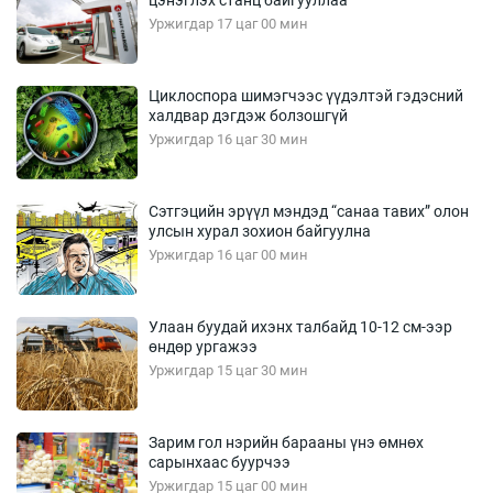
Уржигдар 17 цаг 00 мин
Циклоспора шимэгчээс үүдэлтэй гэдэсний
халдвар дэгдэж болзошгүй
Уржигдар 16 цаг 30 мин
Сэтгэцийн эрүүл мэндэд “санаа тавих” олон
улсын хурал зохион байгуулна
Уржигдар 16 цаг 00 мин
Улаан буудай ихэнх талбайд 10-12 см-ээр
өндөр ургажээ
Уржигдар 15 цаг 30 мин
Зарим гол нэрийн барааны үнэ өмнөх
сарынхаас буурчээ
Уржигдар 15 цаг 00 мин