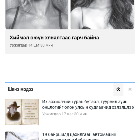
Хиймэл оюун хяналтаас гарч байна
Уржигдар 14 цаг 30 мин
Шинэ мэдээ
Их зохиолчийн уран бүтээл, туурвил зүйн
онцлогийг олон улсын судлаачид хэлэлцлээ
Уржигдар 17 цаг 30 мин
19 байршилд цахилгаан автомашин
цэнэглэх станц байгууллаа