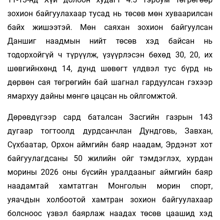
зохион байгуулахаар тусад нь төсөв мөн хуваарилсан
байх жишээтэй. Мөн саяхан зохион байгуулсан
Даншиг наадмын нийт төсөв хэд байсан нь
тодорхойгүй ч түрүүлж, үзүүрлэсэн бөхөд 30, 20, их
шөвгийнхөнд 14, дунд шөвөгт үлдвэл тус бүрд нь
дөрвөн сая төгрөгийн бай шагнал гардуулсан гэхээр
ямархуу дайны мөнгө цацсан нь ойлгомжтой.
Дөрөвдүгээр сард баталсан Засгийн газрын 143
дугаар тогтоолд дурдсанчлан Дундговь, Завхан,
Сүхбаатар, Орхон аймгийн баяр наадам, Эрдэнэт хот
байгуулагдсаны 50 жилийн ойг тэмдэглэх, хурдан
морины 2026 оны бүсийн уралдааныг аймгийн баяр
наадамтай хамтатган Монголын морин спорт,
уяачдын холбоотой хамтран зохион байгуулахаар
болсноос үзвэл баярлаж наадах тө­сөв цаашид хэд