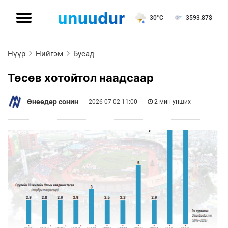
30°C
3593.87
$
Нүүр
Нийгэм
Бусад
Төсөв хотойтол наадсаар
Өнөөдөр сонин
2026-07-02 11:00
2 мин унших