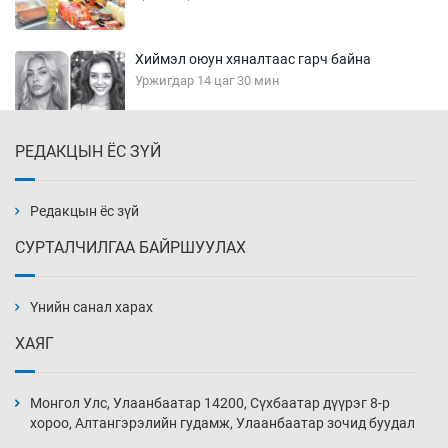
Хиймэл оюун хяналтаас гарч байна
Уржигдар 14 цаг 30 мин
РЕДАКЦЫН ЁС ЗҮЙ
Эмэгтэйчүүд Бээжин, эрэгтэйчүүд Японд
бэлтгэл базаахаар хилийн дээс алхлаа
Уржигдар 14 цаг 00 мин
Редакцын ёс зүй
СУРТАЛЧИЛГАА БАЙРШУУЛАХ
АНУ-ын Цэргийн кибер командлалаын
ажилтнууд амиа хорлох явдал эрс
нэмэгджээ
Үнийн санал харах
Уржигдар 13 цаг 52 мин
ХАЯГ
Монголын шигшээ Хонконгийн багийг ялж,
эхний хожлоо авлаа
Монгол Улс, Улаанбаатар 14200, Сүхбаатар дүүрэг 8-р
Уржигдар 13 цаг 30 мин
хороо, Алтангэрэлийн гудамж, Улаанбаатар зочид буудал