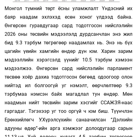
Монгол түмний төрт ёсны уламжлалт Үндэсний их
баяр наадам эхлэхэд есөн хоног үлдээд байна.
Өнгөрсөн гуравдугаар сард тодотгосон нийслэлийн
2026 оны төсвийн мэдээлэлд дурдсанчлан энэ жил
бид 9.3 тэрбум төгрөгөөр наадамлах нь. Энэ нь бүх
цагийн үеийн хамгийн өндөр дүн юм. Харин зарим
мэдээллийн хэрэгсэлд үүнийг 10.5 тэрбум хэмээн
мэдээлжээ. Өнгөрсөн сард нийслэлийн парламент
төсвөө хоёр дахиа тодотгосон бөгөөд одоогоор олон
нийтэд ил болгоогүй уг нэмэлт, өөрчлөлтөөр 9.3
тэрбумаа нэм­сэн байх магадлал тун өндөр. Мөн
наадмын нийт төсвийн зарим хэсгийг ССАЖЗЯ-наас
гаргадаг. Тэгэхээр уг тоо оргүй ч юм биш. Түүнчлэн
Ерөнхийлөгч У.Хүрэлсүхийн санаачилсан “Дэлхийн
адууны өдөр”-ийн арга хэмжээг долоодугаар сарын
11-13-нд Хүй долоон худагт 4.5 тэрбум төгрөгөөр