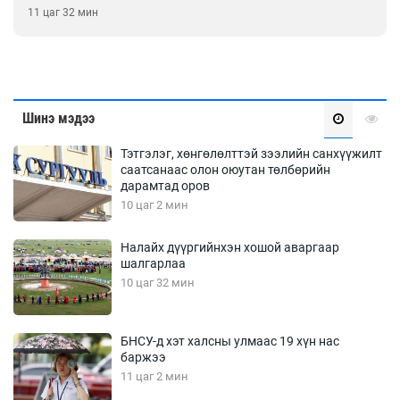
11 цаг 32 мин
Шинэ мэдээ
Тэтгэлэг, хөнгөлөлттэй зээлийн санхүүжилт
саатсанаас олон оюутан төлбөрийн
дарамтад оров
10 цаг 2 мин
Налайх дүүргийнхэн хошой аваргаар
шалгарлаа
10 цаг 32 мин
БНСУ-д хэт халсны улмаас 19 хүн нас
баржээ
11 цаг 2 мин