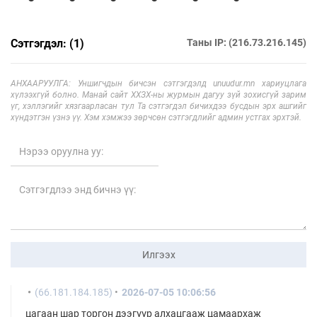
Сэтгэгдэл: (1)
Таны IP: (216.73.216.145)
АНХААРУУЛГА: Уншигчдын бичсэн сэтгэгдэлд unuudur.mn хариуцлага
хүлээхгүй болно. Манай сайт ХХЗХ-ны журмын дагуу зүй зохисгүй зарим
үг, хэллэгийг хязгаарласан тул Та сэтгэгдэл бичихдээ бусдын эрх ашгийг
хүндэтгэн үзнэ үү. Хэм хэмжээ зөрчсөн сэтгэгдлийг админ устгах эрхтэй.
Илгээх
(66.181.184.185)
2026-07-05 10:06:56
цагаан шар торгон дээгүүр алхацгааж цамаархаж