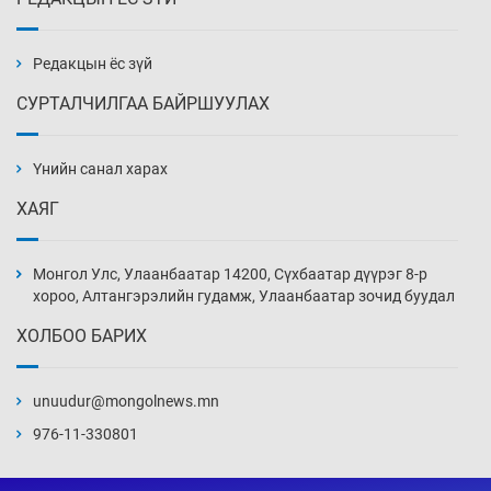
Х.Улам-Өрнөх байр урагшилж, долоод
жагсжээ
13 цаг 2 мин
Редакцын ёс зүй
СУРТАЛЧИЛГАА БАЙРШУУЛАХ
Ж.Лхагвабат өсвөр үеийнхний ДАШТ-ийг
дэнсэлнэ
Үнийн санал харах
13 цаг 32 мин
ХАЯГ
Иран тэсэж үлдсэн ч удаан хугацаанд хүнд
үеийг туулна
Монгол Улс, Улаанбаатар 14200, Сүхбаатар дүүрэг 8-р
14 цаг 2 мин
хороо, Алтангэрэлийн гудамж, Улаанбаатар зочид буудал
ХОЛБОО БАРИХ
Боловсролын зээлийн сангаар гадаадад
суралцагчдын амьжиргааны зардлын
хэмжээг шинэчлэн тогтоох нь
unuudur@mongolnews.mn
14 цаг 32 мин
976-11-330801
Монголын баг Абу Дабид медалийн хур