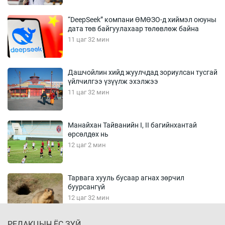
“DeepSeek” компани ӨМӨЗО-д хиймэл оюуны
дата төв байгуулахаар төлөвлөж байна
11 цаг 32 мин
Дашчойлин хийд жуулчдад зориулсан тусгай
үйлчилгээ үзүүлж эхэлжээ
11 цаг 32 мин
Манайхан Тайванийн I, II багийнхантай
өрсөлдөх нь
12 цаг 2 мин
Тарвага хууль бусаар агнах зөрчил
буурсангүй
12 цаг 32 мин
РЕДАКЦЫН ЁС ЗҮЙ