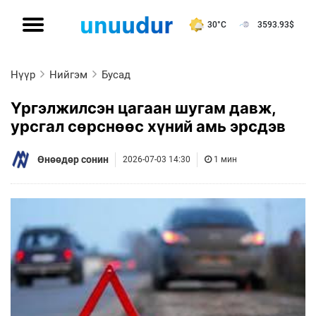
30°C
3593.93
$
Нүүр
Нийгэм
Бусад
Үргэлжилсэн цагаан шугам давж,
урсгал сөрснөөс хүний амь эрсдэв
Өнөөдөр сонин
2026-07-03 14:30
1 мин