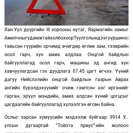
Хан-Уул дүүргийн III хорооны нутаг, Яармагийн замыг
АжилчныгудамжтайхолбохоорТуулголындээгүүршинээр
тавьсан гүүрийн орчимд өчигдөр өглөө зам, тээврийн
осол гарч, хүн амиа алдлаа. Онцгой байдлын
байгууллагад осол гарч, машины эд ангид хүн
хавчуулагдсан гэх дуудлага 07.45 цагт өгчээ. Үүний
дагуу Нийслэлийн онцгой байдлын газрын Аврах
ангийн бүрэлдэхүүнийг очиж гэмтсэн нэг иргэнийг
гарган, эрүүл мэндийн, амиа алдсан хүний цогцсыг
цагдаагийн байгууллагад хүлээлгэн өгсөн байна.
Ослыг харсан хүмүүсийн мэдээлж буйгаар 3914 У...
улсын дугаартай “Тоёота приус”-ийн жолооч