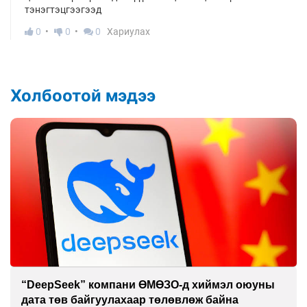
тэнэгтэцгээгээд
0
0
0
Хариулах
Холбоотой мэдээ
“DeepSeek” компани ӨМӨЗО-д хиймэл оюуны
дата төв байгуулахаар төлөвлөж байна