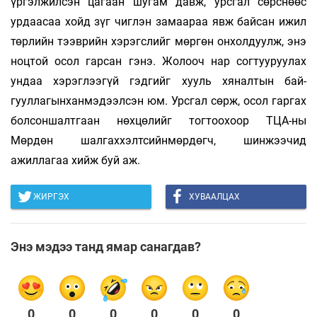
үргэлжилсэн ца­гаан шугам давж, урсгал сөрснөөс
урдаасаа хойд зүг чиглэн замаараа явж байсан ижил
төрлийн тээврийн хэрэгслийг мөргөн онхолдуулж, энэ
ноцтой осол гарсан гэнэ. Жолооч нар согтууруулах
ундаа хэрэглээгүй гэдгийг хууль хяналтын бай­
гууллагынханмэдээлсэн юм. Урсгал сөрж, осол гаргах
бол­соншалтгаан нөхцөлийг тогтоохоор ТЦА-ны
Мөрдөн шал­гаххэлт­сийнмөрдөгч, шинжээчид
ажиллагаа хийж буй аж.
ЖИРГЭХ
ХУВААЛЦАХ
Энэ мэдээ танд ямар санагдав?
0
0
0
0
0
0