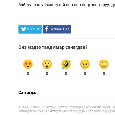
байгуулсан улсын тухай өөр өөр өнцгөөс харуулд
ЖИРГЭХ
ХУВААЛЦАХ
Энэ мэдээ танд ямар санагдав?
0
0
0
0
0
Сэтгэгдэл:
АНХААРУУЛГА: Уншигчдын бичсэн сэтгэгдэлд unuudur.mn хариуцла
хязгаарласан тул Та сэтгэгдэл бичихдээ бусдын эрх ашгийг хүндэтг