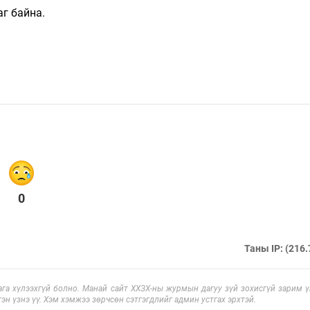
аг байна.
0
Таны IP: (216.
га хүлээхгүй болно. Манай сайт ХХЗХ-ны журмын дагуу зүй зохисгүй зарим үг
эн үзнэ үү. Хэм хэмжээ зөрчсөн сэтгэгдлийг админ устгах эрхтэй.