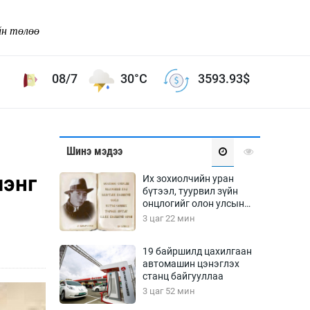
йн төлөө
08/7
30°C
3593.93
$
Соёл урлаг
Шинэ мэдээ
ой хөгжлийн зорилго -
Сонгодог урлаг
лэнг
Их зохиолчийн уран
Ардын урлаг
бүтээл, туурвил зүйн
онцлогийг олон улсын
Дүрслэх урлаг
судлаачид хэлэлцлээ
3 цаг 22 мин
Өв соёл
таг
Кино урлаг
19 байршилд цахилгаан
автомашин цэнэглэх
 орчин
Цирк
станц байгууллаа
ол
3 цаг 52 мин
Рок поп, хип хоп
энд