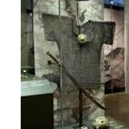
126-гийн НЭГ
Ертөнц
Спорт
Нийгэм
Бөх
Техник технологи
Сагсан бөмбөг
Шинжлэх ухаан
Хөлбөмбөг
Сонин хачин
Олимпын төрөл
Дэлхийн монгол
Тулааны спорт
Олимпын бус төр