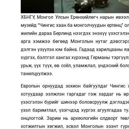
Олимп 2024
ХБНГУ, Монгол Улсын Ерөнхийлөгч нарын ивээл
музейд “Чингис хаан ба монголчуудын ертөнц” ол
жилийн дараа Берлинд нээгдэх энэхүү үзэсгэлэ
арга хэмжээ бөгөөд Монголын нутаг дэвсгэрэ
дэлгэн үзүүлэх юм байна. Гадаад харилцааны яа
хүргэх, бэлтгэл хангах хүрээнд Германы тэргүү
урьж, үүх түүх, өв соёл, уламжлал, үндэсний бо
танилцуулжээ.
Европын орнуудад зохион байгуулдаг Чингис х
хотуудаар ээлжлэн гаргадаг гэж хардаг нь өр
үзэсгэлэн бүрийг шинээр боловсруулж дэглэдэг
үзэл баримтлал, үзэгчдэд хүргэх агуулгадаа ту
онцлогтой. Зарим нь археологийн олдворт төвл
хотжилтын хөгжил, эсвэл Монголын эзэнт гүрн