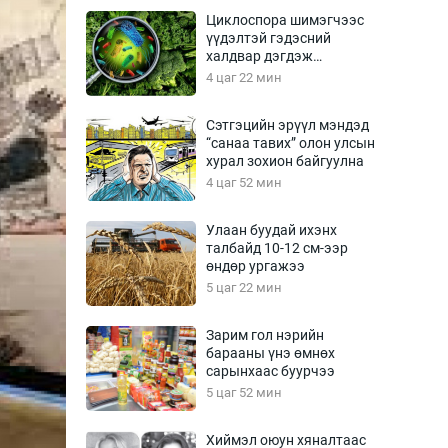
Урлагтай яриа
Циклоспора шимэгчээс
өрчил
үүдэлтэй гэдэсний
халдвар дэгдэж
энд-Эрхэм баян
болзошгүй
4 цаг 22 мин
Сэтгэцийн эрүүл мэндэд
“санаа тавих” олон улсын
хүний үг
хурал зохион байгуулна
4 цаг 52 мин
Улаан буудай ихэнх
талбайд 10-12 см-ээр
ага
Бусад
өндөр ургажээ
5 цаг 22 мин
Фото
сурвалжлагч
Видео
Зарим гол нэрийн
Инфографик
барааны үнэ өмнөх
сарынхаас буурчээ
Санал асуулга
5 цаг 52 мин
Хиймэл оюун хяналтаас