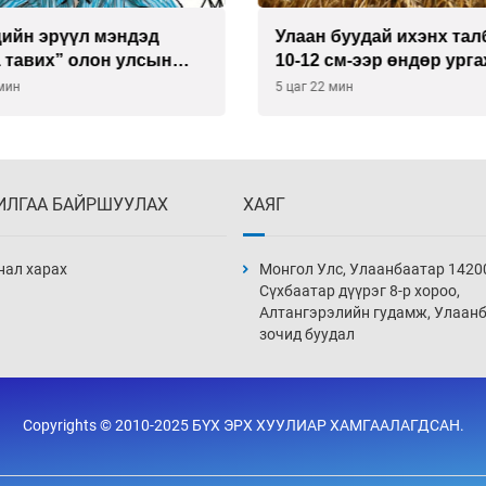
буудай ихэнх талбайд
Хиймэл оюун хяналтаас
см-ээр өндөр ургажээ
байна
 мин
6 цаг 22 мин
ИЛГАА БАЙРШУУЛАХ
ХАЯГ
нал харах
Монгол Улс, Улаанбаатар 1420
Сүхбаатар дүүрэг 8-р хороо,
Алтангэрэлийн гудамж, Улаан
зочид буудал
Copyrights © 2010-2025 БҮХ ЭРХ ХУУЛИАР ХАМГААЛАГДСАН.