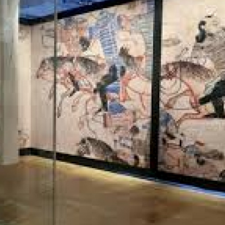
Ханш
Хэрэг з
Эрэлттэй мэдээ
Эрүүл м
Хууль ёс
Хүмүүс
Албаны 
Бусад
Life style
Ярилцл
Зөвлөгөө
Хоймор
Өнөөдрийн тухай
Уншигч-
өл