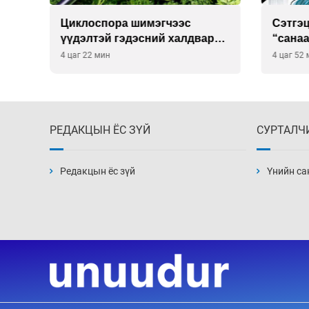
Сэтгэцийн эрүүл мэндэд
Улаан 
р
“санаа тавих” олон улсын
10-12 
хурал зохион байгуулна
4 цаг 52 мин
5 цаг 22
РЕДАКЦЫН ЁС ЗҮЙ
СУРТАЛЧ
Редакцын ёс зүй
Үнийн са