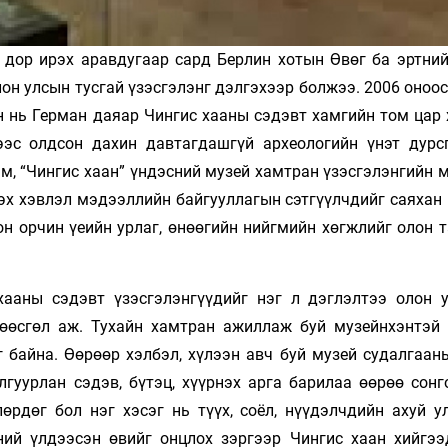
 дор ирэх аравдугаар сард Берлин хотын Өвөг ба эртний
он улсын тусгай үзэсгэлэнг дэлгэхээр болжээ. 2006 оноо
н нь Герман даяар Чингис хааны сэдэвт хамгийн том цар 
эс олдсон дахин давтагдашгүй археологийн үнэт дурс
м, “Чингис хаан” үндэсний музей хамтран үзэсгэлэнгийн 
лэх хэвлэл мэдээллийн байгууллагын сэтгүүлчдийг саяхан
лон орчин үеийн урлаг, өнөөгийн нийгмийн хөгжлийг олон 
ааны сэдэвт үзэсгэлэнгүүдийг нэг л дэглэлтээ олон у
өөсгөл аж. Тухайн хамтран ажиллаж буй музейнхэнтэй 
 байна. Өөрөөр хэлбэл, хүлээн авч буй музей судалгааны
лгуурлан сэдэв, бүтэц, хүүрнэх арга барилаа өөрөө сонг
өрдөг бол нэг хэсэг нь түүх, соёл, нүүдэлчдийн ахуй у
ий үлдээсэн өвийг онцлох зэргээр Чингис хаан хийгээ