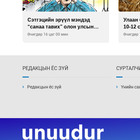
Сэтгэцийн эрүүл мэндэд
Улаан 
р
“санаа тавих” олон улсын
10-12 
хурал зохион байгуулна
Өчигдөр 16 цаг 00 мин
Өчигдөр 
РЕДАКЦЫН ЁС ЗҮЙ
СУРТАЛЧ
Редакцын ёс зүй
Үнийн са