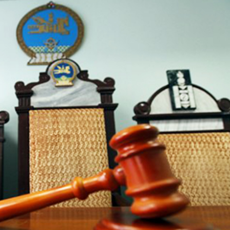
Ханш
Хэрэг з
Эрэлттэй мэдээ
Эрүүл м
Хууль ёс
Хүмүүс
Албаны 
Бусад
Life style
Ярилцл
Зөвлөгөө
Хоймор
Өнөөдрийн тухай
Уншигч-
өл