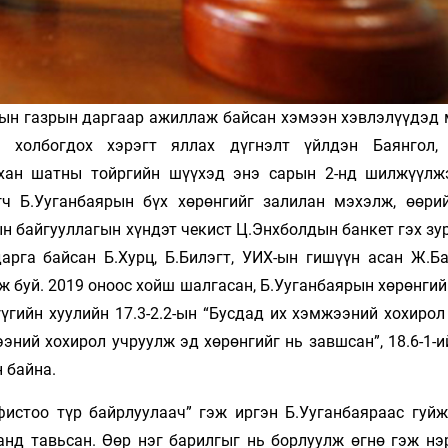
улын газрын даргаар ажиллаж байсан хэмээн хэвлэлүүдэд
т холбогдох хэрэгт яллах дүгнэлт үйлдэн Баянгол, 
нхан шатны тойргийн шүүхэд энэ сарын 2-нд шилжүүлж
гч Б.Ууганбаярын бүх хөрөнгийг залилан мэхэлж, өөри
н байгууллагын хүндэт чекист Ц.Энхболдын банкет гэх зу
рга байсан Б.Хурц, Б.Билэгт, УИХ-ын гишүүн асан Ж.Ба
ж буй. 2019 оноос хойш шалгасан, Б.Ууганбаярын хөрөнги
үгийн хуулийн 17.3-2.2-ын “Бусдад их хэмжээний хохирол
ээний хохирол учруулж эд хөрөнгийг нь завшсан”, 18.6-1-
н байна.
фистоо түр байрлуулаач” гэж иргэн Б.Ууганбаяраас гуйж
анд тавьсан. Өөр нэг барилгыг нь борлуулж өгнө гэж нэ