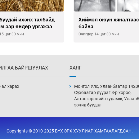
буудай ихэнх талбайд
Хиймэл оюун хяналтаас
см-ээр өндөр ургажээ
байна
15 цаг 30 мин
Өчигдөр 14 цаг 30 мин
ИЛГАА БАЙРШУУЛАХ
ХАЯГ
нал харах
Монгол Улс, Улаанбаатар 1420
Сүхбаатар дүүрэг 8-р хороо,
Алтангэрэлийн гудамж, Улаан
зочид буудал
Copyrights © 2010-2025 БҮХ ЭРХ ХУУЛИАР ХАМГААЛАГДСАН.