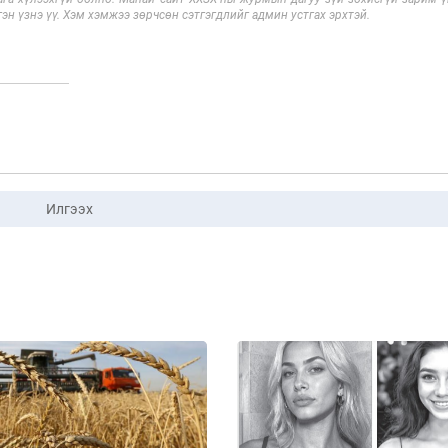
эн үзнэ үү. Хэм хэмжээ зөрчсөн сэтгэгдлийг админ устгах эрхтэй.
Илгээх