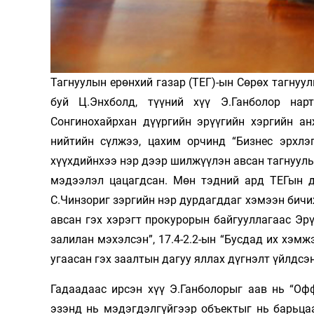
Олимп 2024
Тагнуулын ерөнхий газар (ТЕГ)-ын Сөрөх тагну
буй Ц.Энхболд, түүний хүү Э.Ганболор нар
Сонгинохайрхан дүүргийн эрүүгийн хэргийн а
нийтийн сүлжээ, цахим орчинд “Бизнес эрхлэ
хүүхдийнхээ нэр дээр шилжүүлэн авсан тагнуулы
мэдээлэл цацагдсан. Мөн тэдний ард ТЕГын да
С.Чинзориг зэргийн нэр дурдагддаг хэмээн бичи
авсан гэх хэрэгт прокурорын байгууллагаас Эрү
залилан мэхэлсэн”, 17.4-2.2-ын “Бусдад их хэмж
угаасан гэх заалтын дагуу яллах дүгнэлт үйлдсэ
Гадаадаас ирсэн хүү Э.Ганболорыг аав нь “Оф
эзэнд нь мэдэгдэлгүйгээр объектыг нь барьца