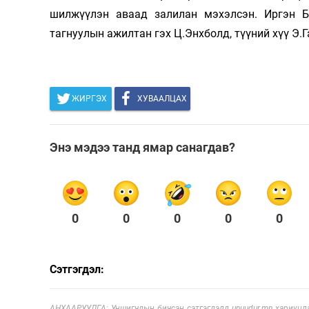
шилжүүлэн аваад залилан мэхэлсэн. Иргэн Б
тагнуулын ажилтан гэх Ц.Энхболд, түүний хүү Э.
ЖИРГЭХ
ХУВААЛЦАХ
Энэ мэдээ танд ямар санагдав?
0
0
0
0
0
Сэтгэгдэл:
АНХААРУУЛГА: Уншигчдын бичсэн сэтгэгдэлд unuudur.mn хариуцла