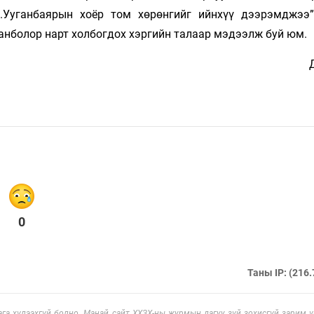
.Ууганбаярын хоёр том хөрөнгийг ийнхүү дээрэмджээ
Ганболор нарт холбогдох хэргийн талаар мэдээлж буй юм.
0
Таны IP: (216.
га хүлээхгүй болно. Манай сайт ХХЗХ-ны журмын дагуу зүй зохисгүй зарим үг