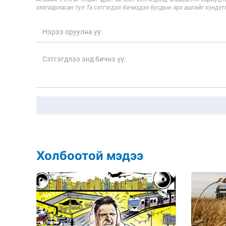
хязгаарласан тул Та сэтгэгдэл бичихдээ бусдын эрх ашгийг хүндэтг
Холбоотой мэдээ