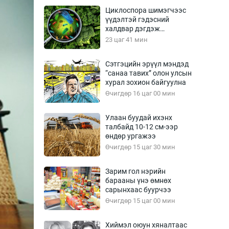
Урлагтай яриа
Циклоспора шимэгчээс
өрчил
үүдэлтэй гэдэсний
халдвар дэгдэж
энд-Эрхэм баян
болзошгүй
23 цаг 41 мин
Сэтгэцийн эрүүл мэндэд
“санаа тавих” олон улсын
хүний үг
хурал зохион байгуулна
Өчигдөр 16 цаг 00 мин
Улаан буудай ихэнх
талбайд 10-12 см-ээр
ага
Бусад
өндөр ургажээ
Өчигдөр 15 цаг 30 мин
Фото
сурвалжлагч
Видео
Зарим гол нэрийн
Инфографик
барааны үнэ өмнөх
сарынхаас буурчээ
Санал асуулга
Өчигдөр 15 цаг 00 мин
Хиймэл оюун хяналтаас