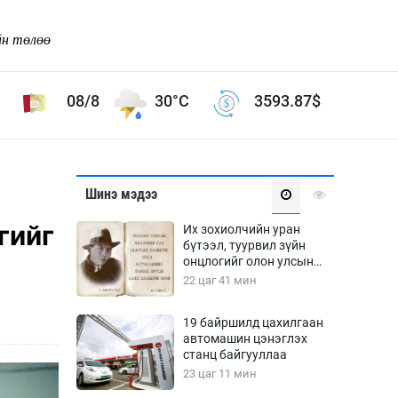
йн төлөө
08/8
30°C
3593.87
$
Соёл урлаг
Шинэ мэдээ
ой хөгжлийн зорилго -
Сонгодог урлаг
гийг
Их зохиолчийн уран
Ардын урлаг
бүтээл, туурвил зүйн
онцлогийг олон улсын
Дүрслэх урлаг
судлаачид хэлэлцлээ
22 цаг 41 мин
Өв соёл
таг
Кино урлаг
19 байршилд цахилгаан
автомашин цэнэглэх
 орчин
Цирк
станц байгууллаа
ол
23 цаг 11 мин
Рок поп, хип хоп
энд