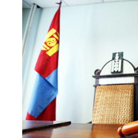
126-гийн НЭГ
Ертөнц
Спорт
Нийгэм
Бөх
Техник технологи
Сагсан бөмбөг
Шинжлэх ухаан
Хөлбөмбөг
Сонин хачин
Олимпын төрөл
Дэлхийн монгол
Тулааны спорт
Олимпын бус төр