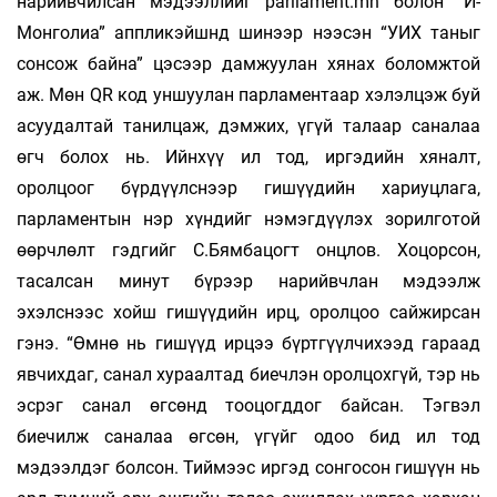
нарийвчилсан мэдээллийг parliament.mn болон “И-
Монголиа” аппликэйшнд ши­нээр нээсэн “УИХ таныг
сонсож байна” цэсээр дамжуулан хянах боломжтой
аж. Мөн QR код уншуулан парламентаар хэлэлцэж буй
асуудалтай танилцаж, дэмжих, үгүй талаар саналаа
өгч болох нь. Ийнхүү ил тод, иргэдийн хяналт,
оролцоог бүрдүүлснээр гишүүдийн хариуцлага,
парламентын нэр хүндийг нэмэгдүүлэх зорилготой
өөрчлөлт гэдгийг С.Бямбацогт онцлов. Хоцорсон,
тасалсан минут бүрээр нарийвчлан мэдээлж
эхэлснээс хойш гишүүдийн ирц, оролцоо сайжирсан
гэнэ. “Өмнө нь гишүүд ирцээ бүртгүүлчихээд гараад
явчихдаг, санал хураалтад биечлэн оролцохгүй, тэр нь
эсрэг санал өгсөнд тооцогддог байсан. Тэгвэл
биечилж саналаа өгсөн, үгүйг одоо бид ил тод
мэдээлдэг болсон. Тиймээс иргэд сонгосон гишүүн нь