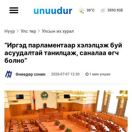
30°C
3593.93
$
Нүүр
Улс төр
Улсын их хурал
“Иргэд парламентаар хэлэлцэж буй
асуудалтай танилцаж, саналаа өгч
болно”
Өнөөдөр сонин
2026-07-07 12:30
1 мин унших