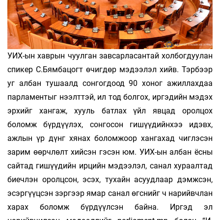
УИХ-ын хаврын чуулган завсарласантай холбогдуулан
спикер С.Бямбацогт өчигдөр мэдээлэл хийв. Тэрбээр
уг албан тушаалд сонгогдоод 90 хоног ажиллахдаа
парламентыг нээлттэй, ил тод болгох, иргэдийн мэдэх
эрхийг хангаж, хууль батлах үйл явцад оролцох
боломж бүрдүүлэх, сонгосон гишүүдийнхээ идэвх,
ажлын үр дүнг хянах боломжоор хангахад чиглэсэн
зарим өөрчлөлт хийсэн гэсэн юм. УИХ-ын албан ёсны
сайтад гишүүдийн ирцийн мэдээлэл, санал хураалтад
биечлэн оролцсон, эсэх, тухайн асуудлаар дэмжсэн,
эсэргүүцсэн зэргээр ямар санал өгснийг ч нарийвчлан
харах боломж бүрдүүлсэн байна. Иргэд эл