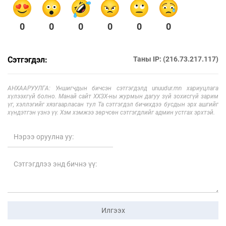
0
0
0
0
0
0
Сэтгэгдэл:
Таны IP: (216.73.217.117)
АНХААРУУЛГА: Уншигчдын бичсэн сэтгэгдэлд unuudur.mn хариуцлага
хүлээхгүй болно. Манай сайт ХХЗХ-ны журмын дагуу зүй зохисгүй зарим
үг, хэллэгийг хязгаарласан тул Та сэтгэгдэл бичихдээ бусдын эрх ашгийг
хүндэтгэн үзнэ үү. Хэм хэмжээ зөрчсөн сэтгэгдлийг админ устгах эрхтэй.
Илгээх