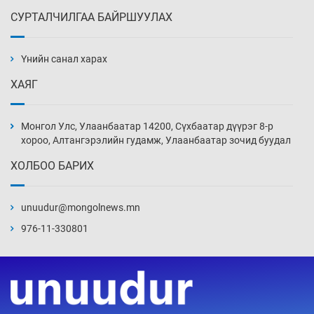
СУРТАЛЧИЛГАА БАЙРШУУЛАХ
АНУ-ын Цэргийн кибер командлалаын
ажилтнууд амиа хорлох явдал эрс
нэмэгджээ
Үнийн санал харах
6 цаг 16 мин
ХАЯГ
Монголын шигшээ Хонконгийн багийг ялж,
эхний хожлоо авлаа
Монгол Улс, Улаанбаатар 14200, Сүхбаатар дүүрэг 8-р
6 цаг 38 мин
хороо, Алтангэрэлийн гудамж, Улаанбаатар зочид буудал
ХОЛБОО БАРИХ
Техникийн өндөр үзүүлэлттэй агаарын хөлөг
худалдан авах хүсэлтээ уламжлав
unuudur@mongolnews.mn
7 цаг 8 мин
976-11-330801
“Шатахууны бус, бодлогын хомсдол
нүүрлээд байна”
7 цаг 38 мин