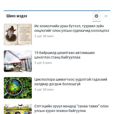
Шинэ мэдээ
Их зохиолчийн уран бүтээл, туурвил зүйн
онцлогийг олон улсын судлаачид хэлэлцлээ
2 цаг 38 мин
19 байршилд цахилгаан автомашин
цэнэглэх станц байгууллаа
3 цаг 8 мин
Циклоспора шимэгчээс үүдэлтэй гэдэсний
халдвар дэгдэж болзошгүй
3 цаг 38 мин
Сэтгэцийн эрүүл мэндэд “санаа тавих” олон
улсын хурал зохион байгуулна