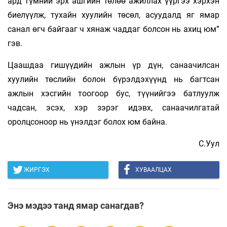
ард түмний эрх ашгийн төлөө ажиллах үүргээ хэрхэн
биелүүлж, тухайн хуулийн төсөл, асуудалд яг ямар
санал өгч байгааг ч хянаж чаддаг болсон нь ахиц юм”
гэв.
Цаашдаа гишүүдийн ажлын үр дүн, санаачилсан
хуулийн төслийн болон бүрэлдэхүүнд нь багтсан
ажлын хэсгийн тоогоор бус, түүнийгээ батлуулж
чадсан, эсэх, хэр зэрэг идэвх, санаачилгатай
оролцсоноор нь үнэлдэг болох юм байна.
С.Уул
ЖИРГЭХ
ХУВААЛЦАХ
Энэ мэдээ танд ямар санагдав?