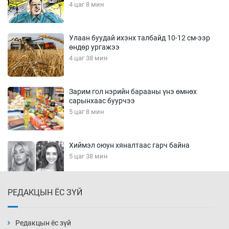
4 цаг 8 мин
Улаан буудай ихэнх талбайд 10-12 см-ээр
өндөр ургажээ
4 цаг 38 мин
Зарим гол нэрийн барааны үнэ өмнөх
сарынхаас буурчээ
5 цаг 8 мин
Хиймэл оюун хяналтаас гарч байна
5 цаг 38 мин
РЕДАКЦЫН ЁС ЗҮЙ
Эмэгтэйчүүд Бээжин, эрэгтэйчүүд Японд
бэлтгэл базаахаар хилийн дээс алхлаа
6 цаг 8 мин
Редакцын ёс зүй