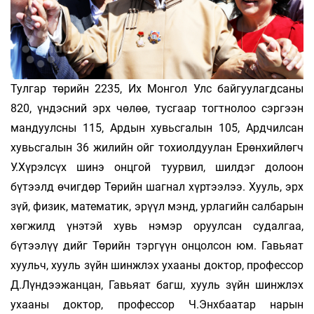
Тулгар төрийн 2235, Их Монгол Улс байгуулагдсаны
820, үндэсний эрх чөлөө, тусгаар тогтнолоо сэргээн
мандуулсны 115, Ардын хувьсгалын 105, Ардчилсан
хувьсгалын 36 жилийн ойг тохиолдуулан Ерөнхийлөгч
У.Хүрэлсүх шинэ онцгой туурвил, шилдэг долоон
бүтээлд өчигдөр Төрийн шагнал хүртээлээ. Хууль, эрх
зүй, физик, математик, эрүүл мэнд, урлагийн салбарын
хөгжилд үнэтэй хувь нэмэр оруулсан судалгаа,
бүтээлүү­ дийг Төрийн тэргүүн онцолсон юм. Гавьяат
хуульч, хууль зүйн шинжлэх ухааны доктор, профессор
Д.Лүндээжанцан, Гавьяат багш, хууль зүйн шинжлэх
ухааны доктор, профессор Ч.Энхбаатар нарын