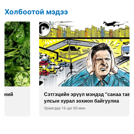
Холбоотой мэдээ
Сэтгэцийн эрүүл мэндэд “санаа тавих” олон
улсын хурал зохион байгуулна
Уржигдар 16 цаг 00 мин