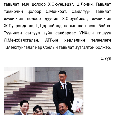
гавьяат эмч цолоор Х.Оюунцэцэг, Ц.Лочин, Гавьяат
тамирчин цолоор С.Мөнхбат, С.Билгүүн, Гавьяат
жүжигчин цолоор дуучин Х.Оюунбилэг, жүжигчин
Ж.Пү­ рэвдорж, Ц.Цэрэнболд нарыг шагнасан байна.
Түүнчлэн сэтгүүл зүйн салбараас УИХ-ын гишүүн
Л.Мөнхбаясгалан, АТГ-ын хэвлэлийн төлөөлөгч
Т.Мөнхтунгалаг нар Соёлын гавьяат зүтгэлтэн болжээ.
С.Уул