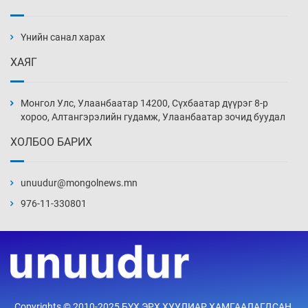
АНУ-ын Цэргийн кибер командлалаын
ажилтнууд амиа хорлох явдал эрс
нэмэгджээ
Үнийн санал харах
Уржигдар 13 цаг 52 мин
ХАЯГ
Монголын шигшээ Хонконгийн багийг ялж,
эхний хожлоо авлаа
Монгол Улс, Улаанбаатар 14200, Сүхбаатар дүүрэг 8-р
Уржигдар 13 цаг 30 мин
хороо, Алтангэрэлийн гудамж, Улаанбаатар зочид буудал
ХОЛБОО БАРИХ
Техникийн өндөр үзүүлэлттэй агаарын хөлөг
худалдан авах хүсэлтээ уламжлав
unuudur@mongolnews.mn
Уржигдар 13 цаг 00 мин
976-11-330801
“Шатахууны бус, бодлогын хомсдол
нүүрлээд байна”
Уржигдар 12 цаг 30 мин
Дөрвөн чиглэлд шөнийн автобус иргэдэд
Copyrights © 2010-2025 БҮХ ЭРХ ХУУЛИАР ХАМГААЛАГДСАН.