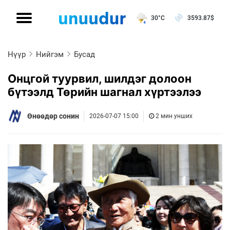
30°C
3593.87
$
Нүүр
Нийгэм
Бусад
Онцгой туурвил, шилдэг долоон
бүтээлд Төрийн шагнал хүртээлээ
Өнөөдөр сонин
2026-07-07 15:00
2 мин унших