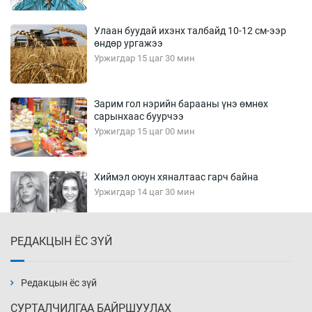
Улаан буудай ихэнх талбайд 10-12 см-ээр
өндөр ургажээ
Уржигдар 15 цаг 30 мин
Зарим гол нэрийн барааны үнэ өмнөх
сарынхаас буурчээ
Уржигдар 15 цаг 00 мин
Хиймэл оюун хяналтаас гарч байна
Уржигдар 14 цаг 30 мин
РЕДАКЦЫН ЁС ЗҮЙ
Эмэгтэйчүүд Бээжин, эрэгтэйчүүд Японд
бэлтгэл базаахаар хилийн дээс алхлаа
Уржигдар 14 цаг 00 мин
Редакцын ёс зүй
СУРТАЛЧИЛГАА БАЙРШУУЛАХ