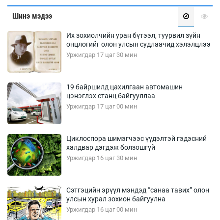
Шинэ мэдээ
Их зохиолчийн уран бүтээл, туурвил зүйн
онцлогийг олон улсын судлаачид хэлэлцлээ
Уржигдар 17 цаг 30 мин
19 байршилд цахилгаан автомашин
цэнэглэх станц байгууллаа
Уржигдар 17 цаг 00 мин
Циклоспора шимэгчээс үүдэлтэй гэдэсний
халдвар дэгдэж болзошгүй
Уржигдар 16 цаг 30 мин
Сэтгэцийн эрүүл мэндэд “санаа тавих” олон
улсын хурал зохион байгуулна
Уржигдар 16 цаг 00 мин