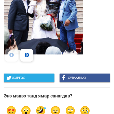
ЖИРГЭХ
ХУВААЛЦАХ
Энэ мэдээ танд ямар санагдав?