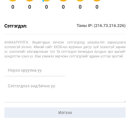
0
0
0
0
0
0
Сэтгэгдэл:
Таны IP: (216.73.216.226)
АНХААРУУЛГА: Уншигчдын бичсэн сэтгэгдэлд unuudur.mn хариуцлага
хүлээхгүй болно. Манай сайт ХХЗХ-ны журмын дагуу зүй зохисгүй зарим
үг, хэллэгийг хязгаарласан тул Та сэтгэгдэл бичихдээ бусдын эрх ашгийг
хүндэтгэн үзнэ үү. Хэм хэмжээ зөрчсөн сэтгэгдлийг админ устгах эрхтэй.
Илгээх