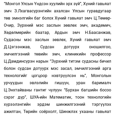
“Монгол Улсын Үндсэн хуулийн эрх зүй”, Хүний гавьяат
эмч З.Лхагвасүрэнгийн ахалсан Улсын гуравдугаар
төв эмнэлгийн баг болох Хүний гавьяат эмч Ц.Төмөр-
Очир, Зүрхний мэс заслын зөвлөх эмч, академич,
Хөдөлмөрийн баатар, Ардын эмч Н.Баасанжав,
Судасны мэс заслын зөвлөх, Хүний гавьяат эмч
Д.Цэгээнжав, Судсан дотуурх оношилгоо,
эмчилгээний төвийн эмч, клиникийн профессор
Ц.Дамдинсүрэн нарын “Зүр­х­ний титэм судасны бичил
болон судсан дотуурх мэс засал, эмчилгээний арга
технологийг цогцоор нэвтрүүлсэн нь”, Монголын
урчуудын эвлэлийн гишүүн, уран барималч
Ц.Энхтайваны гантиг чулуун “Бурхан багшийн босоо
сэрэг дүр”, ШУА-ийн Математик, тоон технологийн
хүрээлэнгийн эрдэм шинжилгээний тэргүүлэх
ажилтан, Төрийн соёрхолт, Шинжлэх ухааны гавьяат