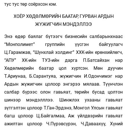
тус тус төр соёрхсон юм.
ХОЁР ХӨДӨЛМӨРИЙН БААТАР, ГУРВАН АРДЫН
ЖҮЖИГЧИН МЭНДЭЛЛЭЭ
Энэ өдөр баялаг бүтээгч бизнесийн салбарынхнаас
“Монполимет” группийн үүсгэн байгуулагч
Ц.Гарамжав, “Шунхлай холдинг” ХХК-ийн ерөнхийлөгч,
“АПУ” ХК-ийн ТУЗ-ийн дарга П.Батсайхан нар
Хөдөлмөрийн баатар цол хүртсэн. Мөн дуучин
Т.Ариунаа, Б.Сарантуяа, жүжигчин И.Одончимэг нар
Ардын жүжигчин цолоор энгэрээ мялаав. Түүнчлэн
салбар бүрээс олон гавьяат, төрийн бусад цолтон
шинээр мэндэлллээ. Шинжлэх ухааны гавьяат
зүтгэлтэн цолоор Т.Ган-Эрдэнэ, Монгол Улсын гавьяат
багш цолоор Ц.Байгалмаа, Аж үйлдвэрийн гавьяат
ажилтан цолоор Ч.Пүрэвсүрэн, Ч.Даваахүү, Хүний