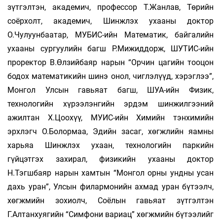
зүтгэлтэн, академич, профессор Т.Жанлав, Төрийн
соёрхолт, академич, Шинжлэх ухааны доктор
О.Чулуунбаатар, МУБИС-ийн Математик, байгалийн
ухааны сургуулийн багш Р.Мижиддорж, ШУТИС-ийн
проректор В.Өлзийбаяр нарын “Орчин цагийн тооцон
бодох математикийн шинэ онол, чиглэлүүд, хэрэглээ”,
Монгол Улсын гавьяат багш, ШУА-ийн Физик,
технологийн хүрээлэнгийн эрдэм шинжилгээний
ажилтан Х.Цоохүү, МУИС-ийн Химийн тэнхимийн
эрхлэгч О.Болормаа, Эдийн засаг, хөгжлийн яамны
харьяа Шинжлэх ухаан, технологийн паркийн
гүйцэтгэх захирал, физикийн ухааны доктор
Н.Тэгшбаяр нарын хамтын “Монгол орны ундны усан
дахь уран”, Улсын филармонийн ахмад уран бүтээлч,
хөгжмийн зохиолч, Соёлын гавьяат зүтгэлтэн
Г.Алтанхуягийн “Симфони вариац” хөгжмийн бүтээлийг