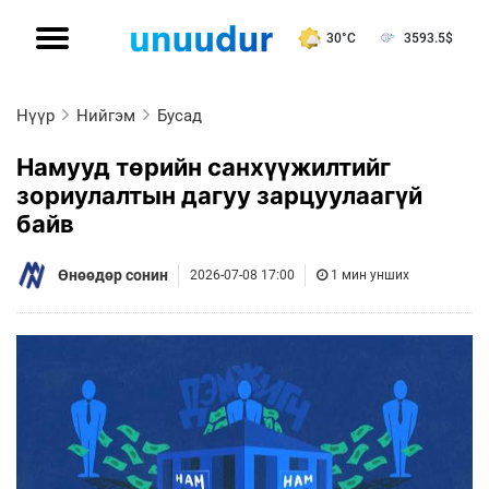
30°C
3593.5
$
Нүүр
Нийгэм
Бусад
Намууд төрийн санхүүжилтийг
зориулалтын дагуу зарцуулаагүй
байв
Өнөөдөр сонин
2026-07-08 17:00
1 мин унших