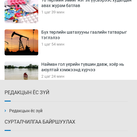
16 төрлийн эмийг нэг эх үүсвэрээс худалдан
авах журам батлав
1 цаг 39 мин
Бүх төрлийн шатахууны гаалийн татварыг
тэглэлээ
1 цаг 54 мин
Найман гол үерийн түвшин давж, хоёр нь
аюултай хэмжээнд хүрчээ
2 цаг 24 мин
РЕДАКЦЫН ЁС ЗҮЙ
Монгол Улс дундаас дээш орлоготой
орнуудын тоонд багтав
2 цаг 54 мин
Редакцын ёс зүй
СУРТАЛЧИЛГАА БАЙРШУУЛАХ
Сошиал хийрхэлд “барьцаалагдсан” сайд,
дарга нарын туйлшрал