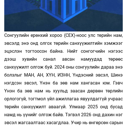
Сонгуулийн ерөнхий хороо (СЕХ)-ноос улс төрийн нам,
эвсэлд энэ онд олгох төрийн санхүүжилтийн хэмжээг
эцэслэн тогтоосон байна. Нийт сонгогчийн нэгээс
дээш хувийн санал авсан намуудад төрөөс
санхүүжилт олгож буй. 2024 оны сонгуулийн дараа энэ
болзлыг МАН, АН, ХҮН, ИЗНН, Үндэсний эвсэл, Шинэ
нэгдсэн эвсэл, Үнэн ба зөв нам хангасан юм. Гэвч
Үнэн ба зөв нам нь хуульд заасан дөрвөн төрлийн
орлогогүй, тогтмол үйл ажиллагаа явуулдаггүй учраас
төрийн санхүүжилт аваагүй. Улмаар 2025 онд бусад
намд нь үүнийг олгож байв. Тэгвэл 2026 онд дахин нэг
эвсэл жагсаалтаас хасагдлаа. Учир нь өнгөрсөн сарын