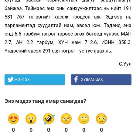
байжээ. Тиймээс энэ оны санхүүжилтээс нь нийт 191
581 767 төгрөгийг хасаж тооцсон аж. Эдгээр нь
парламентад суудалтай нам, эвсэл юм. Тэдэнд энэ
онд 6.6 тэрбум төгрөг төрөөс өгөх бөгөөд үүнээс МАН
2.7, АН 2.2 тэрбум, ХҮН нам 712.6, ИЗНН 358.3,
Үндэсний эвсэл 291 сая төгрөг тус тус авах нь.
С.Уул
ЖИРГЭХ
ХУВААЛЦАХ
Энэ мэдээ танд ямар санагдав?
0
0
0
0
0
0