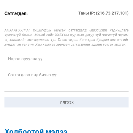
Сэтгэгдэл:
Таны IP: (216.73.217.101)
АНХААРУУЛГА: Уншигчдын бичсэн сэтгэгдэлд unuudur.mn хариуцлага
хүлээхгүй болно. Манай сайт ХХЗХ-ны журмын дагуу зүй зохисгүй зарим
үг, хэллэгийг хязгаарласан тул Та сэтгэгдэл бичихдээ бусдын эрх ашгийг
хүндэтгэн үзнэ үү. Хэм хэмжээ зөрчсөн сэтгэгдлийг админ устгах эрхтэй.
Илгээх
Холбоотой мэдээ