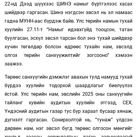
22-нд Дээд шүүхээс ШИНЭ намыг бүртгэлээс хасах
шийдвэр гаргасан. Шинэ нэгдсэн эвсэл нь эл намаас
гадна МУНН-аас бүрдэж байв. Улс төрийн намын тухай
хуулийн 27.11-т “Намыг идэвхгүйд тооцсон, татан
буулгасан, эсхүл эвсэл тарсан бол энэ тухай шийдвэр
хүчин төгөлдөр болсон өдрөөс тухайн нам, эвсэлд
олгох төрийн санхүүжилтийг зогсооно” хэмээн
заажээ.
Төрөөс санхүүгийн дэмжлэг авахын тулд намууд тухай
бүрдээ хуулийн тодорхой шаардлагыг биелүүлэх
ёстой. Улс төрийн нам, эвслийн 2025 оны санхүүгийн
тайланг хувийн аудитын хуулийн этгээд, СЕХ,
Үндэсний аудитын газар тус бүр хараат бусаар хянаж,
дүгнэлт гаргасан. Сонирхолтой нь, “тунаж” үлдсэн
дөрвөн нам, нэг эвсэл бүгд төрөөс олгосон мөнгийг
хуульд заасан зориулалтын дагуу зарцуулаагүй