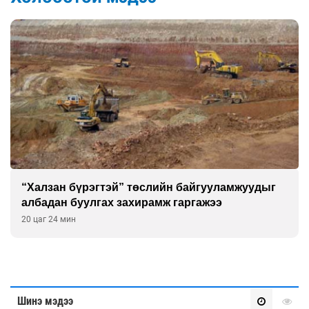
“Халзан бүрэгтэй” төслийн байгууламжуудыг
албадан буулгах захирамж гаргажээ
20 цаг 24 мин
Шинэ мэдээ