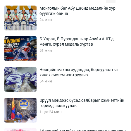
Монголын баг Абу Дабид медалийн хур
буулгаж байна
24 мин
Б.Учрал, Ё.Пүрэвдаш нар Азийн АШТ-д
мөнгө, хүрэл медаль хүртэв
51 мин
Нөөцийн махны худалдаа, борлуулалтыг
хянах систем нэвтрүүлнэ
54 мин
Эрүүл мэндээс бусад салбарыг хэмнэлтийн
горимд шилжүүлэв
1 цаг 24 мин