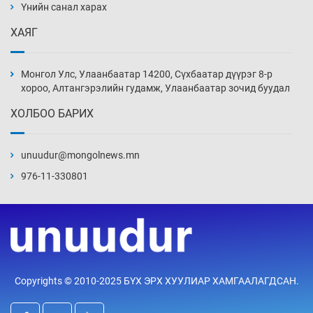
Үнийн санал харах
3 цаг 24 мин
ХАЯГ
Боловсролын чанар уруудах бүрд босгоо
намсгасаар л байх уу
Монгол Улс, Улаанбаатар 14200, Сүхбаатар дүүрэг 8-р
3 цаг 54 мин
хороо, Алтангэрэлийн гудамж, Улаанбаатар зочид буудал
ХОЛБОО БАРИХ
Монгол Улсын эмэгтэй шигшээ баг
өмсгөлөө гардан авлаа
unuudur@mongolnews.mn
18 цаг 23 мин
976-11-330801
К.Роналдугийн хуримд хэн уригдав
19 цаг 54 мин
“Халзан бүрэгтэй” төслийн
Copyrights © 2010-2025 БҮХ ЭРХ ХУУЛИАР ХАМГААЛАГДСАН.
байгууламжуудыг албадан буулгах
захирамж гаргажээ