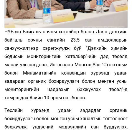
НҮБ-ын Байгаль орчны хөтөлбөр болон Даян дэлхийн
байгаль орчны сангийн 23.5 сая ам.долларын
санхүүжилтээр хэрэгжүүлж буй “Дэлхийн химийн
бодисын мониторингийн хөтөлбөр”-ийн дэд төсөлд
манай улс нэгдлээ. Ингэснээр Монгол Улс “Стокгольм
болон Минаматагийн конвенцын хүрээнд удаан
задардаг органик бохирдуулагч болон мөнгөн усны
мониторингийн чадавхыг бэхжүүлэх төсөл”-д
хамрагдах Азийн 10 орны нэг болов.
Төслийн хүрээнд удаан задардаг органик
бохирдуулагч болон мөнгөн усны хяналтын тогтолцоог
бэхжүүлж, үндэсний мэдээллийн сан бүрдүүлэх,