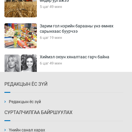
өндөр ургажээ
5 цаг 49 мин
Зарим гол нэрийн барааны үнэ өмнөх
сарынхаас буурчээ
6 цаг 19 мин
Хиймэл оюун хяналтаас гарч байна
6 цаг 49 мин
РЕДАКЦЫН ЁС ЗҮЙ
Эмэгтэйчүүд Бээжин, эрэгтэйчүүд Японд
бэлтгэл базаахаар хилийн дээс алхлаа
7 цаг 19 мин
Редакцын ёс зүй
СУРТАЛЧИЛГАА БАЙРШУУЛАХ
АНУ-ын Цэргийн кибер командлалаын
ажилтнууд амиа хорлох явдал эрс
нэмэгджээ
Үнийн санал харах