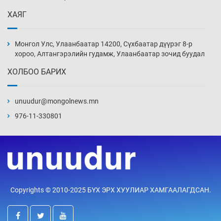
7 цаг 27 мин
ХАЯГ
Монголын шигшээ Хонконгийн багийг ялж,
эхний хожлоо авлаа
Монгол Улс, Улаанбаатар 14200, Сүхбаатар дүүрэг 8-р
7 цаг 49 мин
хороо, Алтангэрэлийн гудамж, Улаанбаатар зочид буудал
ХОЛБОО БАРИХ
Техникийн өндөр үзүүлэлттэй агаарын хөлөг
худалдан авах хүсэлтээ уламжлав
unuudur@mongolnews.mn
8 цаг 19 мин
976-11-330801
“Шатахууны бус, бодлогын хомсдол
нүүрлээд байна”
8 цаг 49 мин
Дөрвөн чиглэлд шөнийн автобус иргэдэд
Copyrights © 2010-2025 БҮХ ЭРХ ХУУЛИАР ХАМГААЛАГДСАН.
үйлчилж буй гэв
9 цаг 19 мин