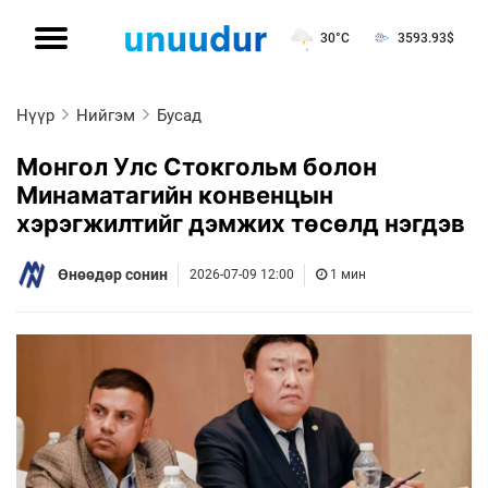
30°C
3593.93
$
Нүүр
Нийгэм
Бусад
Монгол Улс Стокгольм болон
Минаматагийн конвенцын
хэрэгжилтийг дэмжих төсөлд нэгдэв
Өнөөдөр сонин
2026-07-09 12:00
1 мин