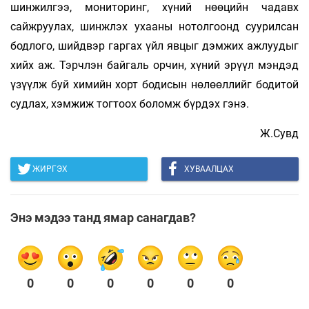
шинжилгээ, мониторинг, хүний нөөцийн чадавх
сайжруулах, шинжлэх ухааны нотолгоонд суурилсан
бодлого, шийдвэр гаргах үйл явцыг дэмжих ажлуудыг
хийх аж. Тэрчлэн байгаль орчин, хүний эрүүл мэндэд
үзүүлж буй химийн хорт бодисын нөлөөллийг бодитой
судлах, хэмжиж тогтоох боломж бүрдэх гэнэ.
Ж.Сувд
ЖИРГЭХ
ХУВААЛЦАХ
Энэ мэдээ танд ямар санагдав?
0
0
0
0
0
0