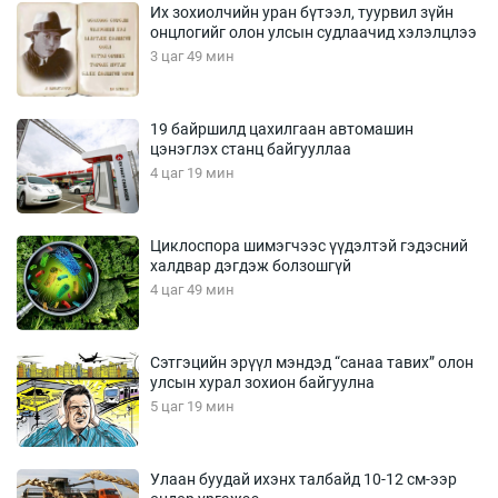
Их зохиолчийн уран бүтээл, туурвил зүйн
онцлогийг олон улсын судлаачид хэлэлцлээ
3 цаг 49 мин
19 байршилд цахилгаан автомашин
цэнэглэх станц байгууллаа
4 цаг 19 мин
Циклоспора шимэгчээс үүдэлтэй гэдэсний
халдвар дэгдэж болзошгүй
4 цаг 49 мин
Сэтгэцийн эрүүл мэндэд “санаа тавих” олон
улсын хурал зохион байгуулна
5 цаг 19 мин
Улаан буудай ихэнх талбайд 10-12 см-ээр