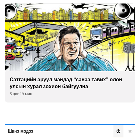
Сэтгэцийн эрүүл мэндэд “санаа тавих” олон
улсын хурал зохион байгуулна
5 цаг 19 мин
Шинэ мэдээ