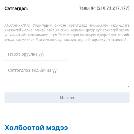
Сэтгэгдэл:
Таны IP: (216.73.217.177)
АНХААРУУЛГА: Уншигчдын бичсэн сэтгэгдэлд unuudur.mn хариуцлага
хүлээхгүй болно. Манай сайт ХХЗХ-ны журмын дагуу зүй зохисгүй зарим
үг, хэллэгийг хязгаарласан тул Та сэтгэгдэл бичихдээ бусдын эрх ашгийг
хүндэтгэн үзнэ үү. Хэм хэмжээ зөрчсөн сэтгэгдлийг админ устгах эрхтэй.
Илгээх
Холбоотой мэдээ