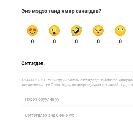
Энэ мэдээ танд ямар санагдав?
0
0
0
0
0
Сэтгэгдэл:
АНХААРУУЛГА: Уншигчдын бичсэн сэтгэгдэлд unuudur.mn хариуцла
хязгаарласан тул Та сэтгэгдэл бичихдээ бусдын эрх ашгийг хүндэтг