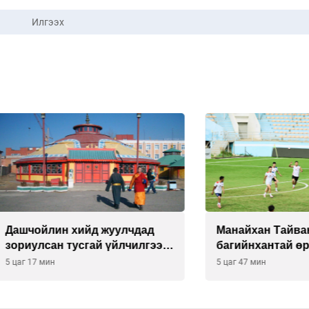
Илгээх
йлин хийд жуулчдад
Манайхан Тайванийн I, I
сан тусгай үйлчилгээ
багийнхантай өрсөлдөх
ж эхэлжээ
 мин
5 цаг 47 мин