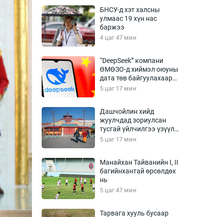
Урлагтай яриа
БНСУ-д хэт халсны
өрчил
улмаас 19 хүн нас
баржээ
энд-Эрхэм баян
4 цаг 47 мин
“DeepSeek” компани
ӨМӨЗО-д хиймэл оюуны
хүний үг
дата төв байгуулахаар
төлөвлөж байна
5 цаг 17 мин
Дашчойлин хийд
жуулчдад зориулсан
ага
Бусад
тусгай үйлчилгээ үзүүлж
эхэлжээ
5 цаг 17 мин
Фото
сурвалжлагч
Видео
Манайхан Тайванийн I, II
Инфографик
багийнхантай өрсөлдөх
нь
Санал асуулга
5 цаг 47 мин
Тарвага хууль бусаар