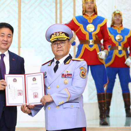
Ханш
Хэрэг з
Эрэлттэй мэдээ
Эрүүл м
Хууль ёс
Хүмүүс
Албаны 
Бусад
Life style
Ярилцл
Зөвлөгөө
Хоймор
Өнөөдрийн тухай
Уншигч-
өл