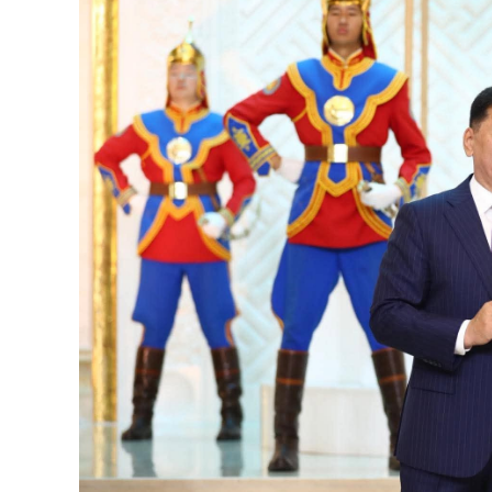
126-гийн НЭГ
Ертөнц
Спорт
Нийгэм
Бөх
Техник технологи
Сагсан бөмбөг
Шинжлэх ухаан
Хөлбөмбөг
Сонин хачин
Олимпын төрөл
Дэлхийн монгол
Тулааны спорт
Олимпын бус төр