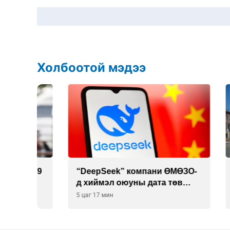
Холбоотой мэдээ
 19
“DeepSeek” компани ӨМӨЗО-
Дашчо
д хиймэл оюуны дата төв
зориул
байгуулахаар төлөвлөж
үзүүл
5 цаг 17 мин
5 цаг 17
байна