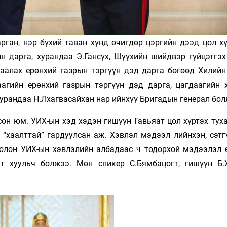
рган, нэр бүхий таван хүнд өчигдөр цэргийн дээд цол хү
ын дарга, хурандаа Э.Гансүх, Шүү­хийн шийдвэр гүйцэтгэ
гаалах ерөнхий газрын тэр­гүүн дэд дарга бөгөөд Хилийн
агийн ерөн­хий газрын тэргүүн дэд дарга, цагдаагийн 
урандаа Н.Лхагвасайхан нар ийнхүү Бри­гадын гене­рал бол
сон юм. УИХ-ын хэд хэдэн гишүүн Гавьяат цол хүртэх тух
хаалттай” гардуулсан аж. Хэв­лэл мэ­дээл­­ лийн­хэн, сэт
олон УИХ-ын хэв­лэлийн ал­бадаас ч тодорхой мэ­дээ­лэл 
 хуульч болжээ. Мөн спи­кер С.Бямбацогт, гишүүн Б.Ж