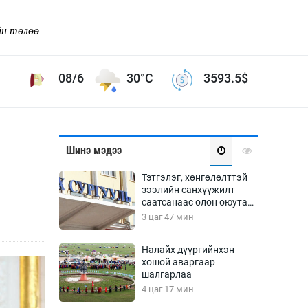
йн төлөө
08/6
30°C
3593.5
$
Соёл урлаг
Шинэ мэдээ
ой хөгжлийн зорилго -
Сонгодог урлаг
Тэтгэлэг, хөнгөлөлттэй
Ардын урлаг
зээлийн санхүүжилт
саатсанаас олон оюутан
Дүрслэх урлаг
төлбөрийн дарамтад
3 цаг 47 мин
Өв соёл
оров
таг
Кино урлаг
Налайх дүүргийнхэн
хошой аваргаар
 орчин
Цирк
шалгарлаа
ол
4 цаг 17 мин
Рок поп, хип хоп
энд