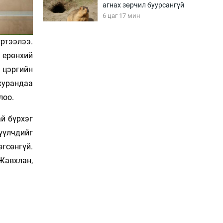
агнах зөрчил буурсангүй
6 цаг 17 мин
ртээлээ.
Х.Улам-Өрнөх байр
х ерөнхий
урагшилж, долоод
жагсжээ
 цэргийн
6 цаг 47 мин
хурандаа
лоо.
Ж.Лхагвабат өсвөр
үеийнхний ДАШТ-ийг
ай бүрхэг
дэнсэлнэ
7 цаг 17 мин
гүүлчдийг
өгсөнгүй.
Иран тэсэж үлдсэн ч
авх­лан,
удаан хугацаанд хүнд
үеийг туулна
7 цаг 47 мин
Боловсролын зээлийн
сангаар гадаадад