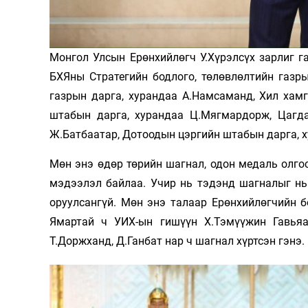
Олимп 2024
Монгол Улсын Ерөнхийлөгч У.Хүрэлсүх зарлиг га
БХЯны Стратегийн бодлого, төлөв­лөл­тийн газр
газрын дарга, хурандаа А.Нам­саманд, Хил хам
штабын дарга, хурандаа Ц.Мяг­мардорж, Цагда
Ж.Бат­баатар, Дотоодын цэргийн штабын дар­га, х
Мөн энэ өдөр төрийн шагнал, одон медаль ол­го­
мэдээлэл байлаа. Учир нь тэ­дэнд шагналыг нь “
оруул­сангүй. Мөн энэ та­лаар Ерөнхийлөгчийн б
Ямартай ч УИХ-ын гишүүн Х.Тэмүүжин Гавьяат
Т.Доржханд, Д.Ганбат нар ч шагнал хүрт­сэн гэнэ.