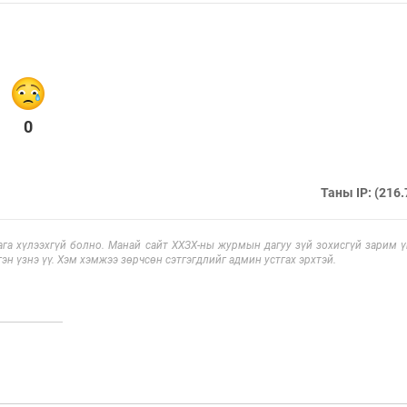
0
Таны IP: (216.
га хүлээхгүй болно. Манай сайт ХХЗХ-ны журмын дагуу зүй зохисгүй зарим үг
эн үзнэ үү. Хэм хэмжээ зөрчсөн сэтгэгдлийг админ устгах эрхтэй.