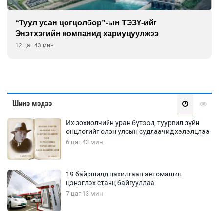
“Туул усан цогцолбор”-ын ТЭЗҮ-ийг
Энэтхэгийн компанид хариуцуулжээ
12 цаг 43 мин
Шинэ мэдээ
Их зохиолчийн уран бүтээл, туурвил зүйн
онцлогийг олон улсын судлаачид хэлэлцлээ
6 цаг 43 мин
19 байршилд цахилгаан автомашин
цэнэглэх станц байгууллаа
7 цаг 13 мин