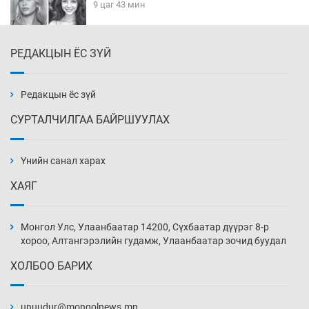
9 цаг 43 мин
РЕДАКЦЫН ЁС ЗҮЙ
Эмэгтэйчүүд Бээжин, эрэгтэйчүүд Японд
бэлтгэл базаахаар хилийн дээс алхлаа
10 цаг 13 мин
Редакцын ёс зүй
СУРТАЛЧИЛГАА БАЙРШУУЛАХ
АНУ-ын Цэргийн кибер командлалаын
ажилтнууд амиа хорлох явдал эрс
нэмэгджээ
Үнийн санал харах
10 цаг 21 мин
ХАЯГ
Монголын шигшээ Хонконгийн багийг ялж,
эхний хожлоо авлаа
Монгол Улс, Улаанбаатар 14200, Сүхбаатар дүүрэг 8-р
10 цаг 43 мин
хороо, Алтангэрэлийн гудамж, Улаанбаатар зочид буудал
ХОЛБОО БАРИХ
Техникийн өндөр үзүүлэлттэй агаарын хөлөг
худалдан авах хүсэлтээ уламжлав
unuudur@mongolnews.mn
11 цаг 13 мин