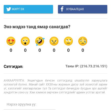
ЖИРГЭХ
ХУВААЛЦАХ
Энэ мэдээ танд ямар санагдав?
0
0
0
0
0
0
Сэтгэгдэл:
Таны IP: (216.73.216.151)
АНХААРУУЛГА: Уншигчдын бичсэн сэтгэгдэлд unuudur.mn хариуцлага
хүлээхгүй болно. Манай сайт ХХЗХ-ны журмын дагуу зүй зохисгүй зарим
үг, хэллэгийг хязгаарласан тул Та сэтгэгдэл бичихдээ бусдын эрх ашгийг
хүндэтгэн үзнэ үү. Хэм хэмжээ зөрчсөн сэтгэгдлийг админ устгах эрхтэй.