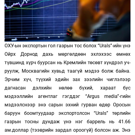
ОХУ-ын экспортын гол газрын тос болох “Urals”-ийн үнэ
Ойрх Дорнод дахь мөргөлдөөн эхлэхээс өмнөх
түвшинд хүрч буурсан нь Кремлийн төсөвт хүндрэл уч­
руулж, Москвагийн хувьд таагүй мэдээ болж байна.
Эрчим хүч, түүхий эдийн зах зээлийн чиглэлээр
дагнасан дэлхийн нөлөө бүхий, хараат бус
мэдээллийн агентлаг гэгддэг “Argus media”-гийн
мэдээлснээр энэ сарын эхний гурван өдөр Оросын
баруун боомтуудаар экспортолсон “Urals” төрлийн
газрын тосны дундаж үнэ нэг баррель нь 41.66
ам.доллар (тээврийн зардал ороогүй) болсон аж. Энэ