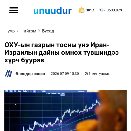
30°C
3593.87
$
Нүүр
Нийгэм
Бусад
ОХУ-ын газрын тосны үнэ Иран-
Израилын дайны өмнөх түвшиндээ
хүрч буурав
Өнөөдөр сонин
2026-07-09 15:30
1 мин унших