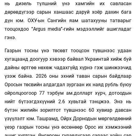
нь дизель түлшний үнэ хамгийн их савласан
дөрөвдүгээр сарын ханшаас даруй хоёр дахин бага
дүн юм. ОХУ-ын Сангийн яам шатахууны татварыг
тооцохдоо “Argus media”-гийн мэдээллийг ашигладаг
гэнэ.
Газрын тосны үнэ төсөвт тооцсон түвшнээс удаан
хугацаанд доогуур хэвээр байвал Украинтай хийж буй
дайны өртгөө нөхөж чадахгүйд хүрнэ гэж шинжээчид
үзэж байна. 2026 оны эхний таван сарын байдлаар
Оросын төсвийн алдагдал зургаан их наяд рубль буюу
ойролцоогоор 77 тэрбум ам.долларт хүрч, дотоодын
нийт бүтээгдэхүүний 2.6 хувьтай тэнцжээ. Энэ нь
бүтэн жилийн зорилтот түвшнээс 60 хувиар давсан
үзүүлэлт юм. Ташрамд, Ойрх Дорнодын мөргөлдөөний
үеэр газрын тосны үнэ өссөнөөр Орос их хэмжээний
ашиг хүртсэн. Өнгөрсөн гуравдугаар сараас хойш сар