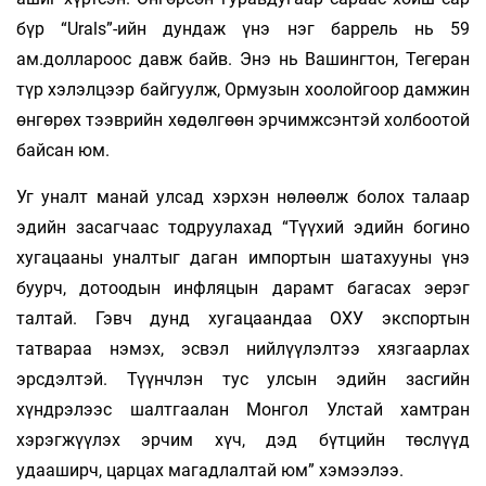
бүр “Urals”-ийн дундаж үнэ нэг баррель нь 59
ам.доллароос давж байв. Энэ нь Вашингтон, Тегеран
түр хэлэлцээр байгуулж, Ормузын хоолойгоор дамжин
өнгөрөх тээврийн хөдөлгөөн эрчимжсэнтэй холбоотой
байсан юм.
Уг уналт манай улсад хэрхэн нөлөөлж болох талаар
эдийн засагчаас тодруулахад “Түүхий эдийн богино
хугацааны уналтыг даган импортын шатахууны үнэ
буурч, дотоодын инфляцын дарамт багасах эерэг
талтай. Гэвч дунд хугацаандаа ОХУ экспортын
татвараа нэмэх, эсвэл нийлүүлэлтээ хязгаарлах
эрсдэлтэй. Түүнчлэн тус улсын эдийн засгийн
хүндрэлээс шалтгаалан Монгол Улстай хамтран
хэрэгжүүлэх эрчим хүч, дэд бүтцийн төслүүд
удааширч, царцах магадлалтай юм” хэмээлээ.