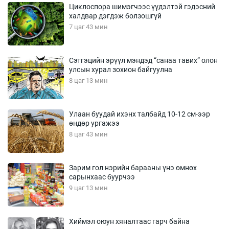
Циклоспора шимэгчээс үүдэлтэй гэдэсний
халдвар дэгдэж болзошгүй
7 цаг 43 мин
Сэтгэцийн эрүүл мэндэд “санаа тавих” олон
улсын хурал зохион байгуулна
8 цаг 13 мин
Улаан буудай ихэнх талбайд 10-12 см-ээр
өндөр ургажээ
8 цаг 43 мин
Зарим гол нэрийн барааны үнэ өмнөх
сарынхаас буурчээ
9 цаг 13 мин
Хиймэл оюун хяналтаас гарч байна