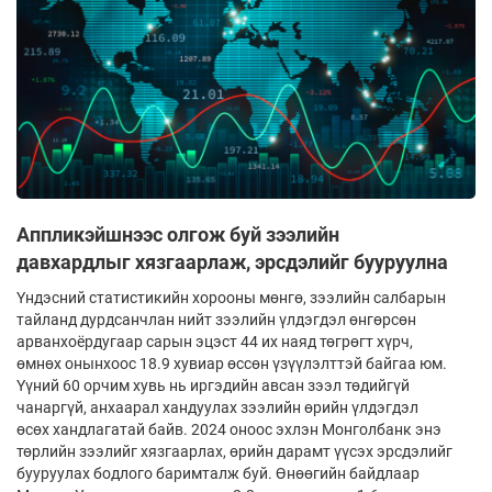
Аппликэйшнээс олгож буй зээлийн
давхардлыг хязгаарлаж, эрсдэлийг бууруулна
Үндэсний статистикийн хорооны мөнгө, зээлийн салбарын
тайланд дурдсанчлан нийт зээлийн үлдэгдэл өнгөрсөн
арванхоёрдугаар сарын эцэст 44 их наяд төгрөгт хүрч,
өмнөх онынхоос 18.9 хувиар өссөн үзүүлэлттэй байгаа юм.
Үүний 60 орчим хувь нь иргэдийн авсан зээл төдийгүй
чанаргүй, анхаарал хандуулах зээлийн өрийн үлдэгдэл
өсөх хандлагатай байв. 2024 оноос эхлэн Монголбанк энэ
төрлийн зээлийг хязгаарлах, өрийн дарамт үүсэх эрсдэлийг
бууруулах бодлого баримталж буй. Өнөөгийн байдлаар