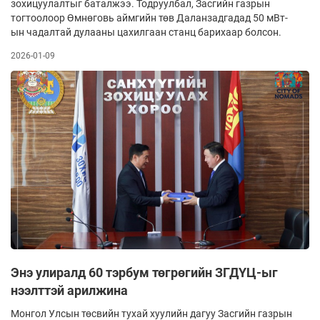
зохицуулалтыг баталжээ. Тодруулбал, Засгийн газрын
тогтоолоор Өмнөговь аймгийн төв Даланзадгадад 50 мВт-
ын чадалтай дулааны цахилгаан станц барихаар болсон.
2026-01-09
Энэ улиралд 60 тэрбум төгрөгийн ЗГДҮЦ-ыг
нээлттэй арилжина
Монгол Улсын төсвийн тухай хуулийн дагуу Засгийн газрын