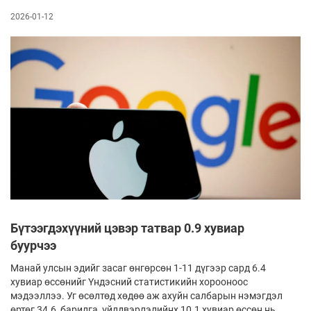
2026-01-12
Бүтээгдэхүүний цэвэр татвар 0.9 хувиар
буурчээ
Манай улсын эдийг засаг өнгөрсөн 1-11 дүгээр сард 6.4
хувиар өссөнийг Үндэсний статистикийн хорооноос
мэдээллээ. Уг өсөлтөд хөдөө аж ахуйн салбарын нэмэгдэл
өртөг 34.6, барилга, үйлдвэрлэлийнх 10.1 хувиар өссөн нь