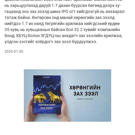
нь харь­цуу­ла­хад даруй 1.7 дахин буурсан бөгөөд дээрх ху­
гацаанд энэ зах зээлд шинэ IPO огт хийгдээ­гүй нь анхаарал
татаж байна. Өнгөрсөн онд манай хөрөнгийн зах зээлд
нийт­дээ 1.7 их наяд төгрөгийн арилжаа хийгдсэний ердөө
35 хувь нь хувьцааных байсан бол 32.2 ху­вийг ком­панийн
бонд, ХБҮЦ болон ЗГДҮЦ-ны анх­дагч зах зээлийн арил­жаа,
үлдсэн хэсгийг хоёр­догч зах зээл бүрдүүлжээ.
2026-01-30