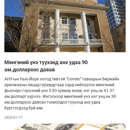
Мөнгөний үнэ түүхэнд анх удаа 90
ам.доллароос давав
АНУ-ын Нью-Йорк хотод төвтэй “Comex” таваарын биржийн
арилжааны явцад гуравдугаар сард нийлүүлэх мөнгөний
фьючерс гэрээний үнэ 5.83 хувиар өсөж, нэг унц нь 91.37
ам.долларт хүрчээ. Ингэснээр мөнгөний үнэ нэг унц нь 90
ам.доллароос давсан тохиолдол түүхэнд анх удаа
бүртгэгдээд буй юм.
2026-01-17