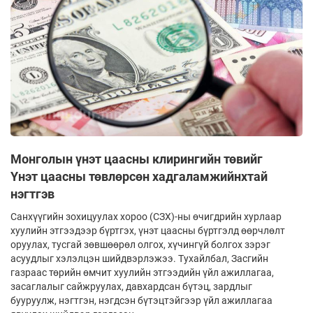
Монголын үнэт цаасны клирингийн төвийг
Үнэт цаасны төвлөрсөн хадгаламжийнхтай
нэгтгэв
Санхүүгийн зохицуулах хороо (СЗХ)-ны өчигдрийн хурлаар
хуулийн этгээдээр бүртгэх, үнэт цаасны бүртгэлд өөрчлөлт
оруулах, тусгай зөвшөөрөл олгох, хүчингүй болгох зэрэг
асуудлыг хэлэлцэн шийдвэрлэжээ. Тухайлбал, Засгийн
газраас төрийн өмчит хуулийн этгээдийн үйл ажиллагаа,
засаглалыг сайжруулах, давхардсан бүтэц, зардлыг
бууруулж, нэгтгэн, нэгдсэн бүтэцтэйгээр үйл ажиллагаа