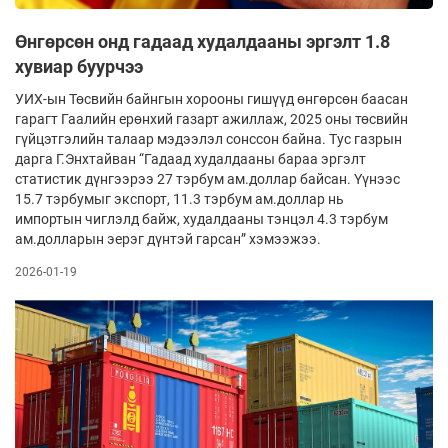
Өнгөрсөн онд гадаад худалдааны эргэлт 1.8
хувиар буурчээ
УИХ-ын Төсвийн байнгын хорооны гишүүд өнгөрсөн баасан
гарагт Гаалийн ерөнхий газарт ажил­лаж, 2025 оны төсвийн
гүйцэтгэлийн талаар мэ­дээлэл сонс­­сон байна. Тус газрын
дарга Г.Энх­тайван “Га­даад худалдааны бараа эргэлт
статистик дүнгээрээ 27 тэрбум ам.доллар байсан. Үүнээс
15.7 тэрбумыг экс­порт, 11.3 тэрбум ам.доллар нь
импортын чиглэлд байж, худалдааны тэнцэл 4.3 тэрбум
ам.долларын эерэг дүнтэй гарсан” хэ­мээжээ.
2026-01-19