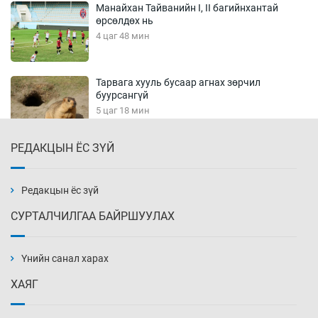
Манайхан Тайванийн I, II багийнхантай
өрсөлдөх нь
4 цаг 48 мин
Тарвага хууль бусаар агнах зөрчил
буурсангүй
5 цаг 18 мин
РЕДАКЦЫН ЁС ЗҮЙ
Х.Улам-Өрнөх байр урагшилж, долоод
жагсжээ
5 цаг 48 мин
Редакцын ёс зүй
СУРТАЛЧИЛГАА БАЙРШУУЛАХ
Ж.Лхагвабат өсвөр үеийнхний ДАШТ-ийг
дэнсэлнэ
Үнийн санал харах
6 цаг 18 мин
ХАЯГ
Иран тэсэж үлдсэн ч удаан хугацаанд хүнд