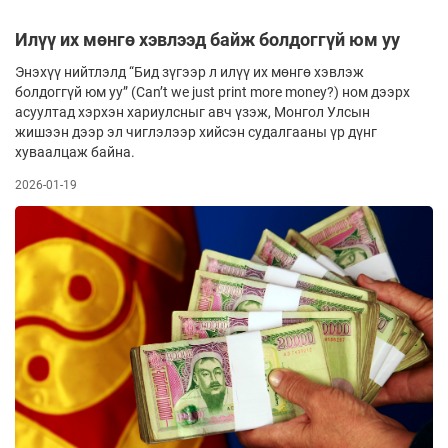
Илүү их мөнгө хэвлээд байж болдоггүй юм уу
Энэхүү нийтлэлд “Бид зүгээр л илүү их мөнгө хэвлэж
болдоггүй юм уу” (Can’t we just print more money?) ном дээрх
асуултад хэрхэн хариулсныг авч үзэж, Монгол Улсын
жишээн дээр эл чиглэлээр хийсэн судалгааны үр дүнг
хуваалцаж байна.
2026-01-19