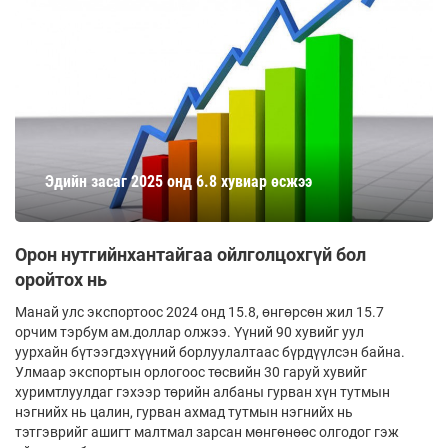
Эдийн засаг 2025 онд 6.8 хувиар өсжээ
Орон нутгийнхантайгаа ойлголцохгүй бол
оройтох нь
Манай улс экспортоос 2024 онд 15.8, өнгөрсөн жил 15.7
орчим тэрбум ам.доллар олжээ. Үүний 90 хувийг уул
уурхайн бүтээг­дэхүүний борлуулалтаас бүрдүүлсэн байна.
Улмаар экспортын орлогоос төсвийн 30 гаруй хувийг
хуримтлуулдаг гэхээр төрийн албаны гурван хүн тутмын
нэгнийх нь цалин, гурван ахмад тутмын нэгнийх нь
тэтгэврийг ашигт малтмал зарсан мөнгөнөөс олгодог гэж