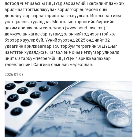
дотоод үнэт цаасны (ЗГДҮЦ) зах зээлийн хөгжлийг дэмжих,
арилжааг тогтмолжуулах зорилгоор өнгөрсөн оны
дөрөвдүгээр сараас арилжааг эхлүүлсэн. Ингэснээр ийм
үнэт цаасны худалдааг Монголын хөрөнгийн биржийн
цахим арилжааны системээр (www.bond.mse.mn)
дамжуулан хагас сар тутамд олон нийтэд нээлттэй хэл­
бэрээр явуулж буй. Үүний хүрээнд 2025 онд нийт 32
удаагийн арилжаагаар 150 тэрбум төгрөгийн ЗГДҮЦ-ыг
нээлттэй худалджээ. Тэгвэл энэ оны нэгдүгээр улиралд
нийт 60 тэрбум төгрөгийн ЗГДҮЦ-ыг арилжаалахаар
төлөвлөснийг Сангийн яамнаас мэдээллээ.
2026-01-08