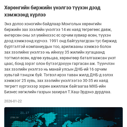
Хөрөнгийн биржийн үнэлгээ түүхэн дээд
хэмжээнд хүрлээ
Энэ долоо хоногийн байдлаар Монголын хөрөнгийн
биржийн зах зээлийн үнэлгээ 14 их наяд төгрөгөөс давж,
өнгөрсөн оны эл үеийнхээс ес орчим хувиар өсөн, түүхэн
дээд хэмжээнд хүрчээ. 1991 онд байгуулагдсан тус биржид
бүртгэлтэй компаниудын тоо, арилжааны хэмжээ болон
зах зээлийнх үнэлгээ нь ийнхүү 35 жилийн хугацаанд
тогтмол өсөн, өдгөө хувьцаа, хөрөнгөөр баталгаажсан үнэт
цаас, бонд зэрэг олон бүтээгдэхүүн гаргасан аж. Түүнчлэн
зах зээлийн үнэлгээ нь манай улсын ДНБ-ий 16 орчим
хувьтай тэнцэж буй. Тэгвэл ирэх таван жилд ДНБ-д эзлэх
хэмжээг 25 хувь, зах зээлийн үнэлгээгээ 30-35 их наяд
төгрөгт хүргэхээр зорин ажиллаж байгаагаа МХБ-ийн
Бизнес хөгжлийн газрын захирал Т.Хаш-Эрдэнэ дурдлаа.
2026-01-22