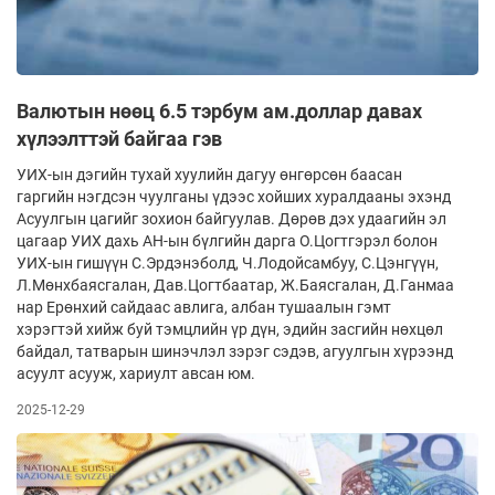
Валютын нөөц 6.5 тэрбум ам.доллар давах
хүлээлттэй байгаа гэв
УИХ-ын дэгийн тухай хуулийн дагуу өнгөрсөн баасан
гаргийн нэгдсэн чуулганы үдээс хойших хуралдааны эхэнд
Асуулгын цагийг зохион байгуулав. Дөрөв дэх удаагийн эл
цагаар УИХ дахь АН-ын бүлгийн дарга О.Цогтгэрэл болон
УИХ-ын гишүүн С.Эрдэнэболд, Ч.Лодойсамбуу, С.Цэнгүүн,
Л.Мөнхбаясгалан, Дав.Цогтбаатар, Ж.Баясгалан, Д.Ганмаа
нар Ерөнхий сайдаас авлига, албан тушаалын гэмт
хэрэгтэй хийж буй тэмцлийн үр дүн, эдийн засгийн нөхцөл
байдал, татварын шинэчлэл зэрэг сэдэв, агуулгын хүрээнд
асуулт асууж, хариулт авсан юм.
2025-12-29