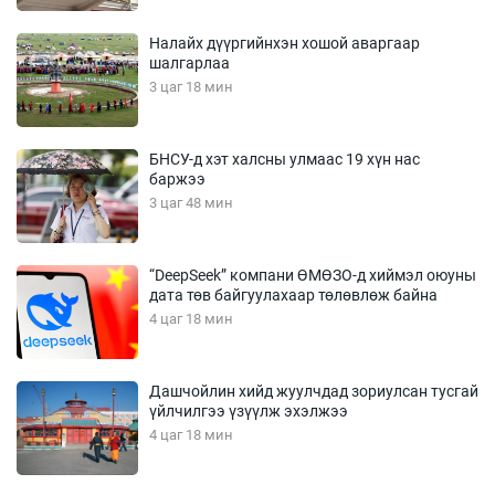
Налайх дүүргийнхэн хошой аваргаар
шалгарлаа
3 цаг 18 мин
БНСУ-д хэт халсны улмаас 19 хүн нас
баржээ
3 цаг 48 мин
“DeepSeek” компани ӨМӨЗО-д хиймэл оюуны
дата төв байгуулахаар төлөвлөж байна
4 цаг 18 мин
Дашчойлин хийд жуулчдад зориулсан тусгай
үйлчилгээ үзүүлж эхэлжээ
4 цаг 18 мин