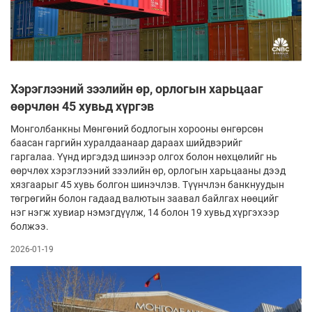
Хэрэглээний зээлийн өр, орлогын харьцааг
өөрчлөн 45 хувьд хүргэв
Монголбанкны Мөнгөний бодлогын хорооны өнгөрсөн
баасан гаргийн хуралдаанаар дараах шийд­вэрийг
гаргалаа. Үүнд иргэдэд шинээр олгох болон нөхцөлийг нь
өөрчлөх хэрэглээний зээлийн өр, орлогын харьцааны дээд
хязгаарыг 45 хувь болгон шинэчлэв. Түүнчлэн банкнуудын
төгрөгийн болон гадаад валютын заавал байлгах нөөцийг
нэг нэгж хувиар нэмэгдүүлж, 14 болон 19 хувьд хүргэхээр
болжээ.
2026-01-19