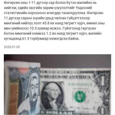
Өнгөрсөн оны 1-11 дүгээр сар болон бүтэн жилийнх нь
нийгэм, эдийн засгийн зарим үзүүлэлтийг Үндэсний
статистикийн хорооноос өчигдөр танил­цууллаа. Өнгөрсөн
11 дүгээр сарын эц­­сийн урьд­ чилсан гүйцэтгэлээр
мөнгөний нийлүү­ лэлт 45.8 их наяд төгрөгт хүрч, өмнөх оны
мөн үеийнхээс 10.5 хувиар өсжээ. Гүйлгээнд гаргасан
бэлэн мөнгөний хэмжээ 1.2 их наяд төгрөгт хүрч, жилийн
хуга­цаанд 61.5 тэрбумаар нэмэгдсэн байна.
2026-01-20