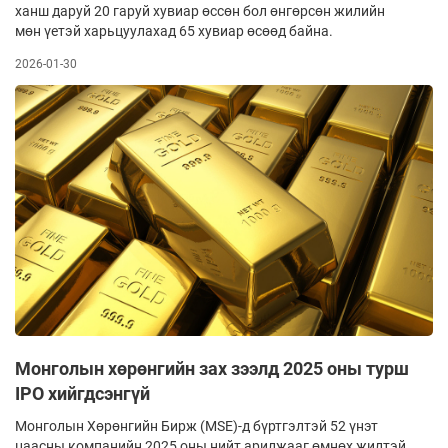
ханш даруй 20 гаруй хувиар өссөн бол өнгөрсөн жилийн
мөн үетэй харьцуулахад 65 хувиар өсөөд байна.
2026-01-30
Монголын хөрөнгийн зах зээлд 2025 оны турш
IPO хийгдсэнгүй
Монголын Хөрөнгийн Бирж (MSE)-д бүрт­гэл­т­эй 52 үнэт
цаасны компа­нийн 2025 оны нийт арил­жааг өмнөх жил­тэй