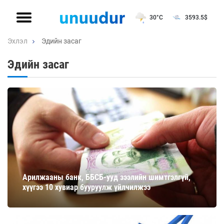
30°C
3593.5
$
Эхлэл
Эдийн засаг
Эдийн засаг
Арилжааны банк, ББСБ-ууд зээлийн шимтгэлгүй,
хүүгээ 10 хувиар бууруулж үйлчилжээ