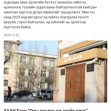
худалдан авах, урлагийн бүтээл захиалан хийлгэх,
археологи, түүхийн судалгааны байгууллагатай хамтран
ажил­лах зэргээр дээрх хөрөнгийг зарцуулжээ. Мөн тус
санд 2025 онд иргэдээс эд зүйлээ борлуулах хүсэлт
ирүүлж, гэрээ байгуулан, эд зүйлсийг нь орлогоор
бүртгэсэн байна.
2025-12-25
ХААН Банк “Оны онцлох аж ахуйн нэгж”,