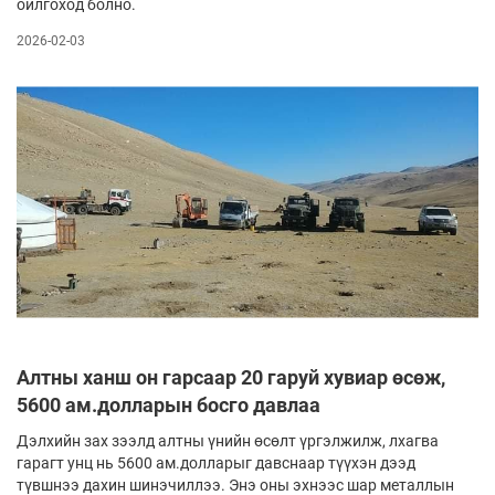
ойлгоход болно.
2026-02-03
Алтны ханш он гарсаар 20 гаруй хувиар өсөж,
5600 ам.долларын босго давлаа
Дэлхийн зах зээлд алтны үнийн өсөлт үргэлжилж, лхагва
гарагт унц нь 5600 ам.долларыг давснаар түүхэн дээд
түвшнээ дахин шинэчиллээ. Энэ оны эхнээс шар металлын