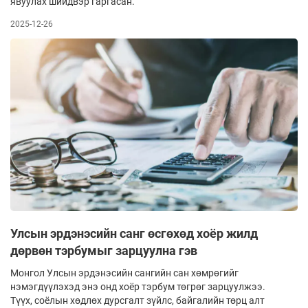
явуулах шийдвэр гаргасан.
2025-12-26
Улсын эрдэнэсийн санг өсгөхөд хоёр жилд
дөрвөн тэрбумыг зарцуулна гэв
Монгол Улсын эрдэнэсийн сангийн сан хөмрөгийг
нэмэгдүүлэхэд энэ онд хоёр тэрбум төгрөг зарцуулжээ.
Түүх, соёлын хөдлөх дурсгалт зүйлс, байгалийн төрц алт