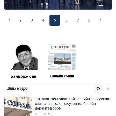
2
3
4
5
6
7
8
Балдорж сан
Онлaйн сонин
Шинэ мэдээ
Тэтгэлэг, хөнгөлөлттэй зээлийн санхүүжилт
саатсанаас олон оюутан төлбөрийн
дарамтад оров
2 цаг 48 мин