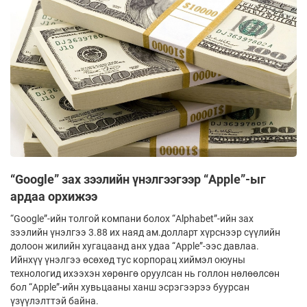
“Google” зах зээлийн үнэлгээгээр “Apple”-ыг
ардаа орхижээ
“Google”-ийн толгой компани болох “Alphabet”-ийн зах
зээлийн үнэлгээ 3.88 их наяд ам.долларт хүрснээр сүүлийн
долоон жилийн хугацаанд анх удаа “Apple”-ээс давлаа.
Ийнхүү үнэлгээ өсөхөд тус корпорац хиймэл оюуны
технологид ихээхэн хөрөнгө оруулсан нь голлон нөлөөлсөн
бол “Apple”-ийн хувьцааны ханш эсрэгээрээ буурсан
үзүүлэлттэй байна.