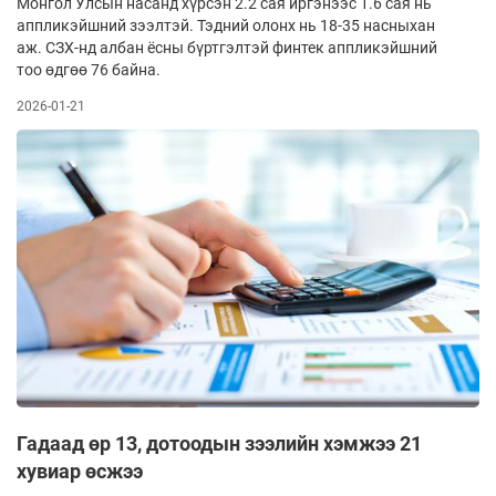
Монгол Улсын насанд хүрсэн 2.2 сая иргэнээс 1.6 сая нь
аппликэйшний зээлтэй. Тэдний олонх нь 18-35 насныхан
аж. СЗХ-нд албан ёсны бүртгэлтэй финтек аппликэйшний
тоо өдгөө 76 байна.
2026-01-21
Гадаад өр 13, дотоодын зээлийн хэмжээ 21
хувиар өсжээ