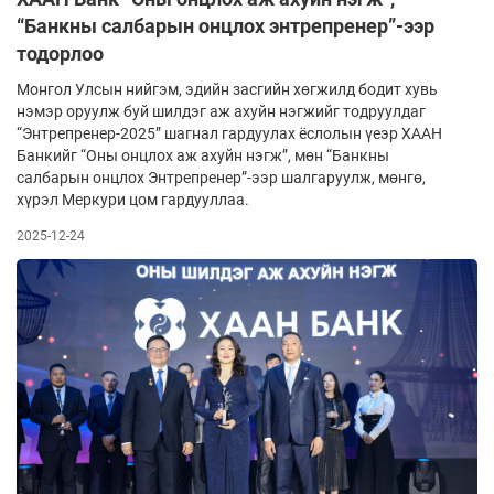
“Банкны салбарын онцлох энтрепренер”-ээр
тодорлоо
Монгол Улсын нийгэм, эдийн засгийн хөгжилд бодит хувь
нэмэр оруулж буй шилдэг аж ахуйн нэгжийг тодруулдаг
“Энтрепренер-2025” шагнал гардуулах ёслолын үеэр ХААН
Банкийг “Оны онцлох аж ахуйн нэгж”, мөн “Банкны
салбарын онцлох Энтрепренер”-ээр шалгаруулж, мөнгө,
хүрэл Меркури цом гардууллаа.
2025-12-24