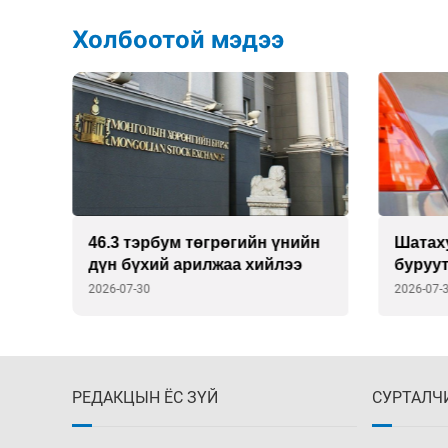
Холбоотой мэдээ
й
46.3 тэрбум төгрөгийн үнийн
Шатах
дүн бүхий арилжаа хийлээ
буруут
нь
2026-07-30
2026-07-
РЕДАКЦЫН ЁС ЗҮЙ
СУРТАЛЧ