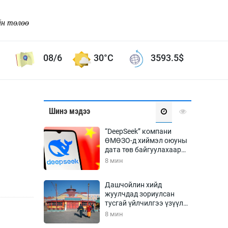
йн төлөө
08/6
30°C
3593.5
$
Соёл урлаг
Шинэ мэдээ
ой хөгжлийн зорилго -
Сонгодог урлаг
“DeepSeek” компани
Ардын урлаг
ӨМӨЗО-д хиймэл оюуны
дата төв байгуулахаар
Дүрслэх урлаг
төлөвлөж байна
8 мин
Өв соёл
таг
Кино урлаг
Дашчойлин хийд
жуулчдад зориулсан
 орчин
Цирк
тусгай үйлчилгээ үзүүлж
ол
эхэлжээ
8 мин
Рок поп, хип хоп
энд