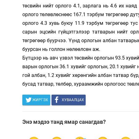
төсвийн нийт орлого 4.1, зарлага нь 4.6 их наяд т
Олимп 2024
орлого төлөв­­лөс­нөөс 167.1 тэрбум төгрөгөөр дуту
орлого 4.3 хувь буюу 11.9 тэр­­­бум төг­­рөгөөр т
сарын эц­­­­­­сийн гүй­­­цэт­гэлээр тат­варын нийт
төгрөгөөр буурчээ. Үүнд орло­­гын ал­­­бан тат­­­ва
буурсан нь гол­­лон нөлөөлсөн аж.
Бүтцээр нь авч үзвэл төсвийн орлогын 93.5 ху­вийг
варын орлогын 36.1 хувийг орлогын, 20.1 хувийг нийгмийн
гой ал­бан, 1.2 хувийг хөрөнгийн ал­­бан тат­­­­вар бү
бусад тат­­­вар, төлбөр, ху­­­раам­­жийн орлогоос тө
ЖИРГЭХ
ХУВААЛЦАХ
Энэ мэдээ танд ямар санагдав?