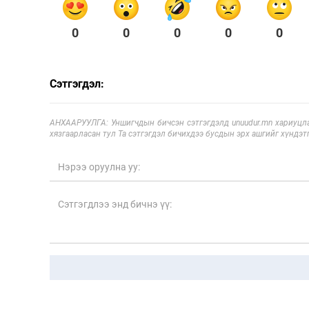
0
0
0
0
0
Сэтгэгдэл:
АНХААРУУЛГА: Уншигчдын бичсэн сэтгэгдэлд unuudur.mn хариуцла
хязгаарласан тул Та сэтгэгдэл бичихдээ бусдын эрх ашгийг хүндэтг