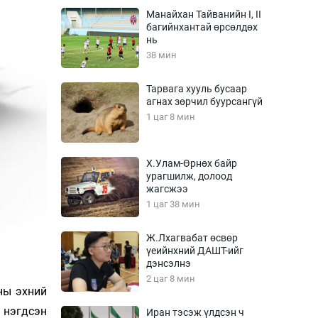
Урлагтай яриа
Манайхан Тайванийн I, II
өрчил
багийнхантай өрсөлдөх
нь
энд-Эрхэм баян
38 мин
Тарвага хууль бусаар
агнах зөрчил буурсангүй
хүний үг
1 цаг 8 мин
Х.Улам-Өрнөх байр
урагшилж, долоод
ага
Бусад
жагсжээ
1 цаг 38 мин
Фото
сурвалжлагч
Видео
Ж.Лхагвабат өсвөр
Инфографик
үеийнхний ДАШТ-ийг
дэнсэлнэ
Санал асуулга
2 цаг 8 мин
оны эхний
д­­­­­сэн
Иран тэсэж үлдсэн ч