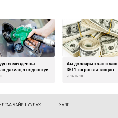
уун хомсодсоны
Ам.долларын ханш чанг
ан дахиад л олдсонгүй
3611 төгрөгтэй тэнцэв
30
2026-07-28
ИЛГАА БАЙРШУУЛАХ
ХАЯГ