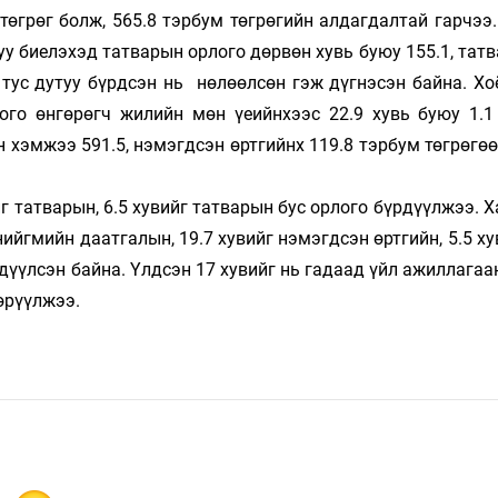
өгрөг болж, 565.8 тэр­бум төгрө­­гийн ал­даг­­­далтай гарчээ
у биелэ­­­хэд тат­варын ор­лого дөрвөн хувь буюу 155.1, тат­
ус тус дутуу бүрдсэн нь нө­лөөл­­сөн гэж дүг­нэсэн байна. Х
 орлого өнгө­­­рөгч жилийн мөн үеийн­­хээс 22.9 хувь буюу 1.
рын хэмжээ 591.5, нэмэгдсэн өрт­­­гийнх 119.8 тэрбум төгрөгөө
 тат­­варын, 6.5 хувийг татварын бус ор­лого бүрдүүлжээ. Ха
 даат­­­­­­­­­­га­­лын, 19.7 хувийг нэмэгдсэн өртгийн, 5.5 ху­­­ви
р­­­­дүүл­­сэн байна. Үлд­сэн 17 хувийг нь гадаад үйл ажил­­­­лаг
влөрүүлжээ.