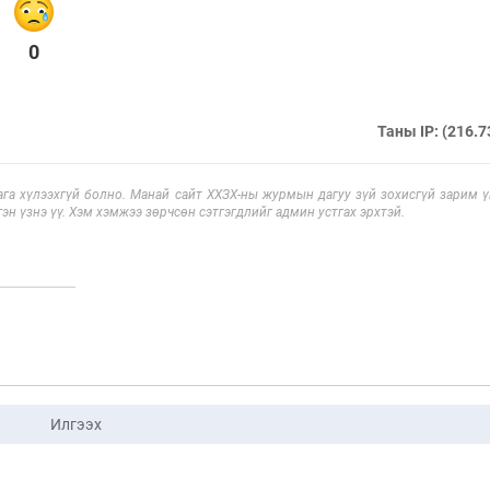
0
Таны IP: (216.7
га хүлээхгүй болно. Манай сайт ХХЗХ-ны журмын дагуу зүй зохисгүй зарим үг
эн үзнэ үү. Хэм хэмжээ зөрчсөн сэтгэгдлийг админ устгах эрхтэй.
Илгээх