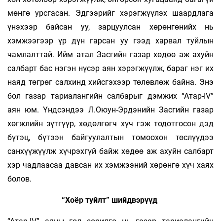
мөнгө урсгасан. Эдгээ­рийг хэ­­­­­рэг­­жүү­­лэх шаардлага
үнэхээр байсан уу, зар­­цуул­­сан хөрөнгөнийх нь
хэмжээгээр үр дүн гарсан уу гээд харвал туйлын
чамлалттай. Ийм атал Засгийн газар хөдөө аж ахуйн
салбарт бас нэ­­гэн нүсэр аян хэрэгжүүлж, бараг нэг их
наяд төг­рөг сал­­хинд хийсгэхээр төлөвлөж байна. Энэ
бол га­зар тариалангийн салбарыг дэмжих “Атар-IV”
аян юм. Үндсэндээ Л.Оюун-Эрдэнийн Зас­­­гийн га­­­­­­зар
хөгжлийн зүтгүүр, хөдөлгөгч хүч гэж то­дот­­­госон дэд
бүтэц, бүтээн байгуулалтын то­­моо­­­хон төслүүдээ
санхүүжүүлж хүчрэхгүй байж хө­­­­дөө аж ахуйн салбарт
хэр чадлаасаа дав­­­­­­­сан их хэмжээний хөрөнгө хүч хаях
болов.
“Хоёр туйлт” шийдвэрүүд