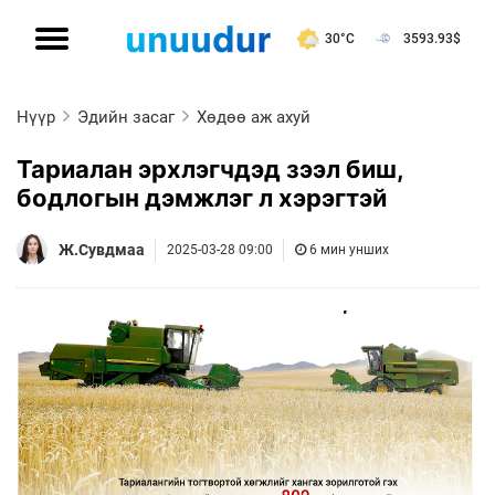
30°C
3593.93
$
Нүүр
Эдийн засаг
Хөдөө аж ахуй
Тариалан эрхлэгчдэд зээл биш,
бодлогын дэмжлэг л хэрэгтэй
Ж.Сувдмаа
2025-03-28 09:00
6 мин унших