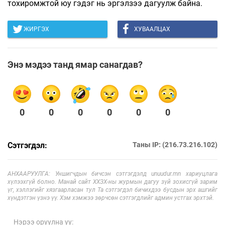
тохиромжтой юу гэдэг нь эргэлзээ дагуулж байна.
ЖИРГЭХ
ХУВААЛЦАХ
Энэ мэдээ танд ямар санагдав?
0
0
0
0
0
0
Сэтгэгдэл:
Таны IP: (216.73.216.102)
АНХААРУУЛГА: Уншигчдын бичсэн сэтгэгдэлд unuudur.mn хариуцлага
хүлээхгүй болно. Манай сайт ХХЗХ-ны журмын дагуу зүй зохисгүй зарим
үг, хэллэгийг хязгаарласан тул Та сэтгэгдэл бичихдээ бусдын эрх ашгийг
хүндэтгэн үзнэ үү. Хэм хэмжээ зөрчсөн сэтгэгдлийг админ устгах эрхтэй.