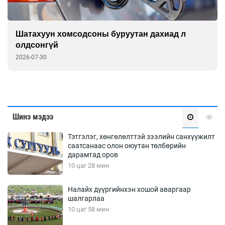
Шатахуун хомсодсоны буруутан дахиад л
олдсонгүй
2026-07-30
Шинэ мэдээ
Тэтгэлэг, хөнгөлөлттэй зээлийн санхүүжилт
саатсанаас олон оюутан төлбөрийн
дарамтад оров
10 цаг 28 мин
Налайх дүүргийнхэн хошой аваргаар
шалгарлаа
10 цаг 58 мин