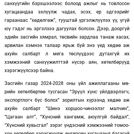
санхүүгийн бэрхшээлээс болоод аж­­­лыг нь товлосон
хугацаандаа эхлүүлж чадах, эсэх, ер эдгээрийг
гараанаас “хөдөлгөж”, тууштай үр­гэлж­­лүү­­лэх үү, үгүй
юү гэдэг нь эргэлзээ дагуулах бол­сон. Дээр, дооргүй
эдийн засгийн хямрал, төсвийн зард­­лаа танаж хасах,
арвилан хэмнэх талаар ярьж буй энэ үед хөдөө аж
ахуйн салбарт л мега төс­­­лүү­­дээс дутахгүй их
хэмжээний санхүүжилттэй нү­­сэр аян, хөтөлбөрүүд
хэрэгжүүлсээр байна.
Засгийн газар 2024-2028 оны үйл ажилла­­­­­­­­­­­­­­­­­­­­­­­гааны мө­­­
рийн хөтөлбөртөө тусгасан “Эрүүл хүнс үйлд­­вэрлэгч,
экспортлогч бүс бо­­­­­­­лох” зо­­­­­­­­­рил­­­­тын хү­­рээнд хөдөө аж
ахуйн сал­­­барт “Шинэ хор­­­­шоо-­­чинээлэг малчин”,
“Цагаан алт”, “Хүнс­­ний хангамж, аюулгүй байдал”,
“Хүнс­­­­­­­­­­ний хувьс­­гал” зэрэг үндэсний хэмжээ­­­ний то­­­­­­­­­­­моо­­­­
хон хөтөл­­бөр хэрэгжүүлж, өнгөр­­сөн ху­­­га­­­­цаанд багагүй