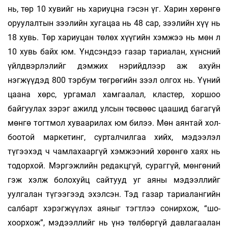
нь, төр 10 ху­вийг нь хариуцна гэсэн үг. Харин хөрөнгө
оруу­­­­лалтын зээлийн хугацаа нь 48 сар, зээлийн хүү нь
18 хувь. Төр хариуцан төлөх хүүгийн хэмжээ нь мөн л
10 хувь байх юм. Үндсэндээ газар тариалан, хүнсний
үйлдвэрлэлийг дэм­­жих нэрийдлээр аж ахуйн
нэгжүүдэд 800 тэрбум төг­­рөгийн зээл олгох нь. Үүний
цаана хөрс, урга­мал хамгаалал, кластер, хоршоо
байгуулах зэ­­­рэг ажилд улсын төсвөөс цаашид багагүй
мөнгө тогт­­­­мол хуваарилах юм билээ. Мөн аянтай хол­­
боотой маркетинг, сурталчилгаа хийх, мэ­­дээ­­­­­­лэл
түгээхэд ч чамлахааргүй хэмжээний хө­­­­­­­­­рөнгө хаях нь
тодорхой. Мэргэжлийн ре­­­­дакц­­­гүй, сураггүй, мөнгөний
гэж хэлж боло­­­хуйц сайтууд уг аяны мэдээллийг
уулгалан тү­­гээ­­­гээд эхэлсэн. Тэд газар тариалангийн
сал­­­барт хэрэгжүүлэх аяныг тэгтлээ сонирхож, “шо­­­­­
хоор­­­хож”, мэдээллийг нь үнэ төлбөргүй дав­­ла­­­­­­­­­­­­­­гаа­­­­­лан