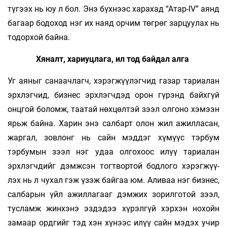
түгээх нь юу л бол. Энэ бүхнээс хара­­хад “Атар-IV” аянд
багаар бодоход нэг их наяд орчим төгрөг зарцуулах нь
тодорхой байна.
Хяналт, хариуцлага, ил тод байдал алга
Уг аяныг санаачлагч, хэрэгжүүлэгчид га­зар тариалан
эрхлэгчид, бизнес эрхлэгчдэд орон гүрэнд байхгүй
онцгой боломж, таатай нөх­цөл­­тэй зээл олгоно хэмээн
ярьж байна. Харин энэ салбарт олон жил ажилласан,
жаргал, зов­лонг нь сайн мэддэг хүмүүс тэрбум
тэрбумын зээл нэг удаа олгохоос илүү тариалан
эрхлэгч­­дийг дэмжсэн тогтвортой бодлого хэрэгжүү­
лэх нь л чухал гэж үзэж байгаа юм. Аливаа нэг биз­нес,
салбарын үйл ажиллагааг дэмжих зо­рил­го­той зээл,
тусламж жинхэнэ эздэдээ хү­­­рэл­­гүй хэрхэн нохойн
замаар ордгийг тэд хэн хү­­­нээс илүү сайн мэдэх учир