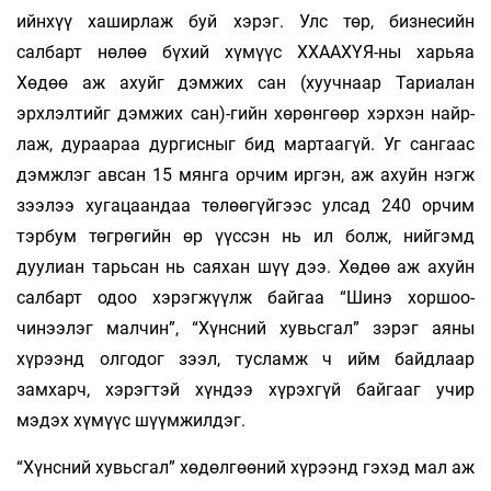
ийнхүү хашир­лаж буй хэрэг. Улс төр, бизнесийн
салбарт нө­лөө бү­хий хүмүүс ХХААХҮЯ-ны харьяа
Хөдөө аж ахуйг дэм­­­­жих сан (хуучнаар Тариалан
эрхлэлтийг дэм­­­жих сан)-гийн хөрөнгөөр хэрхэн найр­
лаж, ду­­­раараа дургисныг бид мартаагүй. Уг сан­гаас
дэмжлэг авсан 15 мянга орчим иргэн, аж ахуйн нэгж
зээлээ хугацаандаа төлөөгүйгээс ул­сад 240 орчим
тэрбум төгрөгийн өр үүссэн нь ил болж, нийгэмд
дуулиан тарьсан нь саяхан шүү дээ. Хөдөө аж ахуйн
салбарт одоо хэрэг­­жүүлж байгаа “Шинэ хоршоо-
чинээлэг малчин”, “Хүнс­­ний хувьсгал” зэрэг аяны
хүрээнд олгодог зээл, тусламж ч ийм байдлаар
замхарч, хэрэгтэй хүн­­­дээ хүрэхгүй байгааг учир
мэдэх хүмүүс шүүм­­­жилдэг.
“Хүнсний хувьсгал” хөдөлгөөний хү­­­­­рээнд гэхэд мал аж