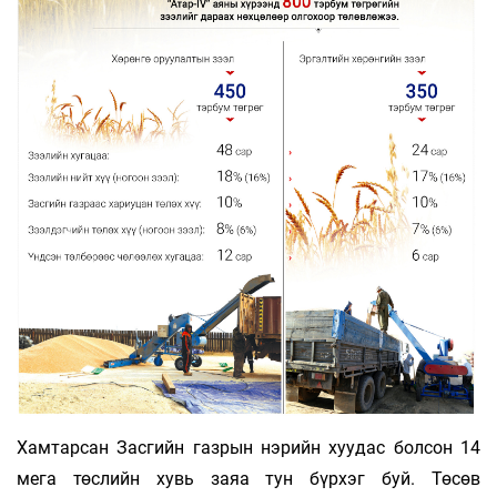
Хамтарсан Засгийн газрын нэрийн хуудас бол­­­сон 14
мега төслийн хувь заяа тун бүрхэг буй. Төсөв