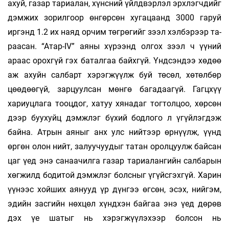
ахуй, газар тариалан, хүнс­­ний үйлдвэрлэл эрхлэгчдийг
дэмжих зорил­­гоор өнгөрсөн хугацаанд 3000 гаруй
иргэнд 1.2 их наяд орчим төгрөгийг зээл хэлбэрээр та­­
раа­­сан. “Атар-IV” аяны хүрээнд олгох зээл ч үү­ний
араас орохгүй гэх баталгаа байхгүй. Үнд­­сэндээ хөдөө
аж ахуйн салбарт хэрэгжүүлж буй төсөл, хөтөлбөр
цөөдөөгүй, зарцуулсан мөнгө багадаагүй. Гагцхүү
хариуцлага тооцдог, ха­­туу хянадаг тогтолцоо, хөрсөн
дээр буухуйц дэмж­­лэг бүхий бодлого л үгүйлэгдэж
байна. Ат­­рын аяныг анх улс нийтээр өрнүүлж, үүнд
өргөн олон нийт, залуучуудыг татан орол­­­­цуулж байсан
цаг үед энэ санаачилга газар тариа­­лан­­гийн сал­­барын
хөгжилд бодитой дэмжлэг болс­­ныг үгүйс­­­­гэхгүй. Харин
үүнээс хойших ая­­­нууд үр дүнгээ өгсөн, эсэх, нийгэм,
эдийн засгийн нөх­­цөл хүндхэн байгаа энэ үед дөрөв
дэх үе ша­­тыг нь хэрэгжүүлэхээр болсон нь