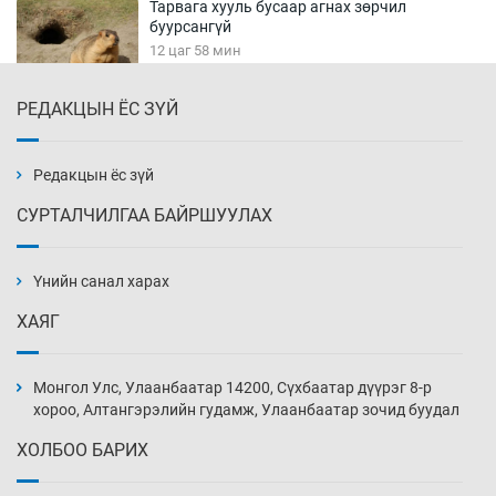
Тарвага хууль бусаар агнах зөрчил
буурсангүй
12 цаг 58 мин
РЕДАКЦЫН ЁС ЗҮЙ
Х.Улам-Өрнөх байр урагшилж, долоод
жагсжээ
13 цаг 28 мин
Редакцын ёс зүй
СУРТАЛЧИЛГАА БАЙРШУУЛАХ
Ж.Лхагвабат өсвөр үеийнхний ДАШТ-ийг
дэнсэлнэ
Үнийн санал харах
13 цаг 58 мин
ХАЯГ
Иран тэсэж үлдсэн ч удаан хугацаанд хүнд
үеийг туулна
Монгол Улс, Улаанбаатар 14200, Сүхбаатар дүүрэг 8-р
14 цаг 28 мин
хороо, Алтангэрэлийн гудамж, Улаанбаатар зочид буудал
ХОЛБОО БАРИХ
Боловсролын зээлийн сангаар гадаадад
суралцагчдын амьжиргааны зардлын