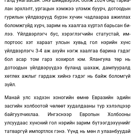
галд уна­гаасан. Энэ шийдвэрээс болж 2024 онд та­­риа­­­­­­
лан эрхлэлт, ургацын хэм­жээ үлэмж буурч, до­­­тоодын
гурилын үйлдвэ­рүүд бүрэн хүчин чад­­­лаараа ажиллах
боломж­гүйд хүрч, зарим нь хаал­­­­гаа хүртэл барьсан би­­
лээ. Үйлдвэрлэгч бус, хэ­­­рэг­­лэгчийн статустай, им­­
портоос хэт хараат улсын хувьд гол нэрийн хүнс
үйлдвэрлэгч 3-4 аж ахуйн нэгж хаалгаа ба­рина гэдэг
бол асар том гарз хохирол юм. Ялан­гуяа төр нь
дотоодын үйлд­­вэрүүдээ буланд шахаж, дампууралд
хөт­­­­лөх ажлыг гардаж хийнэ гэдэг нь байж болом­­­­­гүй
зүйл.
Манай улс хэдхэн хоногийн өмнө Евразийн эдийн
засгийн холбоотой чөлөөт худалдааны түр хэлэлцээр
байгуулчихлаа. Ингэснээр Ев­­­ро­­пын Хол­­бооны
улсуудаас хүнсний гол нэ­­рийн за­­­­рим бүтээгдэхүүнийг
татваргүй импорт­­лох гэнэ. Үүнд нь мөн л улаан­­­­буу­­дай