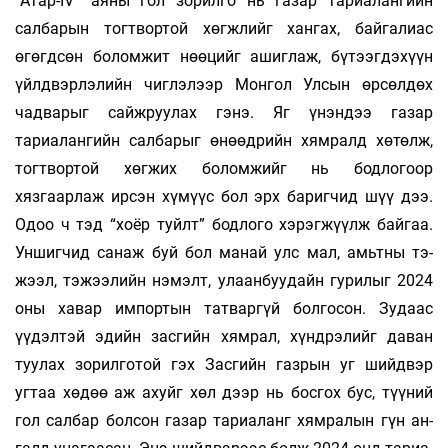
“Атар-IV” аяны гол зорилго нь газар тариа­­лан­­­гийн
салбарын тогтвортой хөгжлийг хан­­­­­­гах, бай­­галиас
өгөгдсөн боломжит нөөцийг ашиг­­­­­лаж, бүтээгдэхүүн
үйлдвэрлэлийн чиглэ­­­­­лээр Монгол Улсын өрсөлдөх
чадварыг сайжруу­­лах гэнэ. Яг үнэндээ газар
тариалангийн салба­­­рыг өнөөдрийн хямралд хөтөлж,
тогтвортой хөг­жих боломжийг нь бодлогоор
хязгаарлаж ир­­­­­сэн хү­­­­­мүүс бол эрх баригчид шүү дээ.
Одоо ч тэд “хоёр туйлт” бодлого хэрэгжүүлж байгаа.
Ун­­­­шиг­­­­­­­чид санаж буй бол манай улс мал, амьтны тэ­­­­
жээл, тэжээлийн нэмэлт, улаанбуудайн гу­­ри­лыг 2024
оны хавар импортын татваргүй бол­­­­госон. Зудаас
үүдэлтэй эдийн засгийн хям­­­­рал, хүнд­­­­рэлийг даван
туулах зорилготой гэх Зас­­­­­­гийн газрын уг шийдвэр
угтаа хөдөө аж ахуйг хөл дээр нь босгох бус, түүний
гол сал­­бар бол­­­­сон газар тариаланг хямралын гүн ан­­­