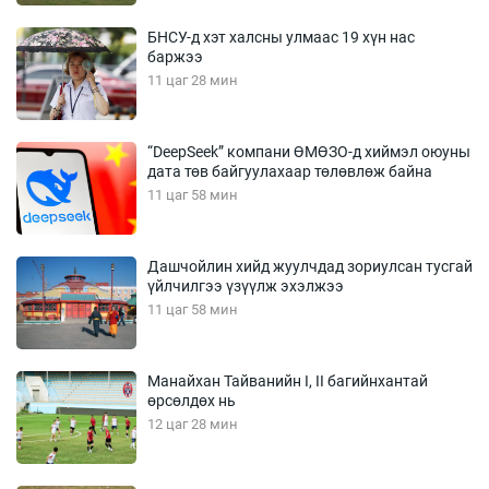
БНСУ-д хэт халсны улмаас 19 хүн нас
баржээ
11 цаг 28 мин
“DeepSeek” компани ӨМӨЗО-д хиймэл оюуны
дата төв байгуулахаар төлөвлөж байна
11 цаг 58 мин
Дашчойлин хийд жуулчдад зориулсан тусгай
үйлчилгээ үзүүлж эхэлжээ
11 цаг 58 мин
Манайхан Тайванийн I, II багийнхантай
өрсөлдөх нь
12 цаг 28 мин