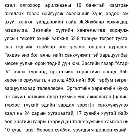
зээл олгохоор арилжааны 10 банктай хамтран
ажиллах гэрээ байгуулж эхэлс­­нийг Хүнс, хөдөө аж
ахуй, хөнгөн үйлдвэ­­рийн сайд Ж.Энхбаяр уржигдар
мэдээлэв. Зээ­лийн хүүгийн хөнгөлөлтөд зориулж
улсын тө­­­­сөвт эхний ээлжид 52.8 тэрбум төгрөг тусга­
сан гэдгийг тэрбээр энэ үеэрээ онцлон дурд­­сан.
Гэхдээ энэ бол аяны нийт санхүүжилт­тэй харь­­­цуулбал
мөсөн уулын орой төдий дүн юм. Зас­­­гийн газар “Атар-
IV” аяны хүрээнд эргэл­тийн хөрөнгийн зээлд 350,
хөрөнгө оруулал­­­тын зээлд 450, нийт 800 тэрбум төгрөг
зарцуула­­­хаар төлөвлөсөн. Эргэлтийн хөрөнгийн буюу
аж ахуйн нэгжийн өдөр тутмын үйл ажилла­­гаа (цалин,
түрээс, түүхий эдийн зардал зэрэг)-г санхүүжүүлэх
зээл нь 24 сарын хугацаа­­тай, 17 хувийн хүүтэй байх
бол Засгийн газрын хариу­цан төлөх хүүгийн хэмжээ нь
10 хувь гэнэ. Өө­рөөр хэлбэл, зээлдэгч долоон хувийг