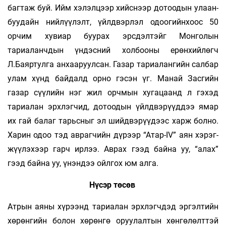
баг­­­­­­­­таж буй. Ийм хэлэлцээр хийс­­­нээр до­­­тоо­­дын улаан­­
буу­­дайн нийлүүлэлт, үйлдвэрлэл одоо­­гийн­­­хоос 50
орчим хувиар буурах эрсдэлтэйг Мон­го­лын
тариаланчдын үндэсний холбооны ерөн­­хий­­лөгч
Л.Баяртулга анхааруулсан. Газар та­­риа­­лан­­гийн салбар
улам хүнд байдалд орно гэ­сэн үг. Манай Засгийн
газар сүүлийн нэг жил орч­­мын хугацаанд л гэхэд
тариалан эрхлэгчид, до­тоо­дын үйлдвэрүүддээ ямар
их гай балаг тарьс­­­­­­ныг эл шийдвэрүүдээс харж болно.
Ха­­рин одоо тэд аврагчийн дүрээр “Атар-IV” аян хэрэг­­­­
жүү­­­лэ­­­хээр гарч ирлээ. Аврах гээд байна уу, “алах”
гээд байна уу, үнэндээ ойлгох юм алга.
Нүсэр төсөв
Атрын аяны хүрээнд тариалан эрхлэгчдэд эргэл­тийн
хөрөнгийн болон хөрөнгө оруулал­­­тын хөнгөлөлттэй