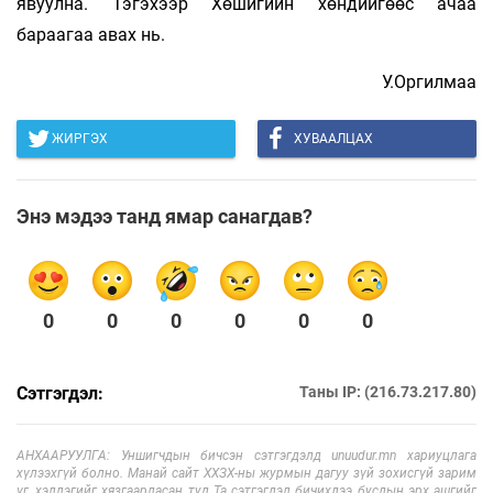
явуулна. Тэгэхээр Хөшигийн хөндийгөөс ачаа
бараагаа авах нь.
У.Оргилмаа
ЖИРГЭХ
ХУВААЛЦАХ
Энэ мэдээ танд ямар санагдав?
0
0
0
0
0
0
Сэтгэгдэл:
Таны IP: (216.73.217.80)
АНХААРУУЛГА: Уншигчдын бичсэн сэтгэгдэлд unuudur.mn хариуцлага
хүлээхгүй болно. Манай сайт ХХЗХ-ны журмын дагуу зүй зохисгүй зарим
үг, хэллэгийг хязгаарласан тул Та сэтгэгдэл бичихдээ бусдын эрх ашгийг