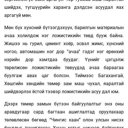
шийдэх, түгшүүрийн харанга дэлдсэн асуудал яах
аргагүй мөн.
Мөн бүх хүнсний бүтээгдэхүүн, барилгын материалын
ачаа холилдож нэг ложистикийн төвд бууж байна.
Жишээ нь гурил, цемент хоёр, эсвэл жимс, хүнсний
ногоо, автомашин нэг дор “ачаа” гэдэг нэг ерөнхий
нэрийн дор хамтдаа буудаг. Үүнийг цэгцэлж
төрөлжсөн ложистикийн төвүүдэд ачаа бараагаа
буулгаж авах цаг болсон. Тиймээс Багахангай,
Хөшгийн хөндийн төмөр зам маш чухал, яаралтай
шийдвэрлэх ёстой тээвэр ложистикийн асуу дал юм.
Дээрх төмөр замын бүтээн байгуулалтыг энэ оны
аравдугаар сард багтаан ашиглалтад оруулахаар
төлөвлөсөн бөгөөд “Чингис хаан” олон улсын нисэх
буудлыг түшиглэсэн Хүннү хотыг шинээр байгуулах