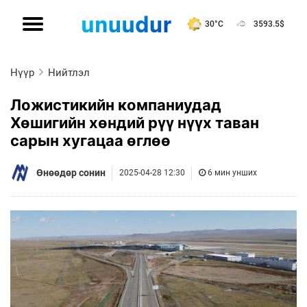
30°C
3593.5
$
Нүүр
Нийтлэл
Ложистикийн компаниудад
Хөшигийн хөндий рүү нүүх таван
сарын хугацаа өглөө
Өнөөдөр сонин
2025-04-28 12:30
6 мин унших