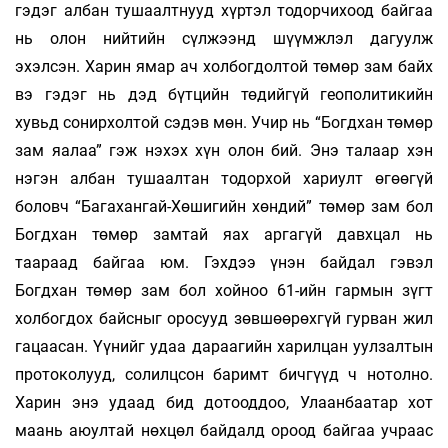
гэдэг албан тушаалтнууд хүртэл тодорчихоод байгаа
нь олон нийтийн сүлжээнд шүүмжлэл дагуулж
эхэлсэн. Харин ямар ач холбогдолтой төмөр зам байх
вэ гэдэг нь дэд бүтцийн төдийгүй геополитикийн
хувьд сонирхолтой сэдэв мөн. Учир нь “Богдхан төмөр
зам яалаа” гэж нэхэх хүн олон бий. Энэ талаар хэн
нэгэн албан тушаалтан тодорхой хариулт өгөөгүй
боловч “Багахангай-Хөшигийн хөндий” төмөр зам бол
Богдхан төмөр замтай яах аргагүй давхцал нь
таараад байгаа юм. Гэхдээ үнэн байдал гэвэл
Богдхан төмөр зам бол хойноо 61-ийн гармын зүгт
холбогдох байсныг оросууд зөвшөөрөхгүй гурван жил
гацаасан. Үүнийг удаа дараагийн харилцан уулзалтын
протоколууд, солилцсон баримт бичгүүд ч нотолно.
Харин энэ удаад бид дотооддоо, Улаанбаатар хот
маань аюултай нөхцөл байдалд ороод байгаа учраас