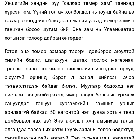
Хөшигийн хөндий рүү “салбар төмөр зам” тавихад
хүрсэн юм. Үүний гол ач холбогдол нь юунд байна вэ
гэхээр өнөөдрийн байдлаар манай улсад төмөр замын
ганцхан босоо шугам бий. Энэ зам нь Улаанбаатар
хотын яг голоор дайран өнгөрдөг.
Гэтэл энэ төмөр замаар тэсэрч дэлбэрэх аюултай
химийн бодис, шатахуун, шатах тослох материал,
транзит ачаа гэх чилэн нийслэлийн иргэдийн эрүүл,
аюулгүй орчинд бараг л занал хийлсэн ачаа
тээвэрлэгдэж байдаг билээ. Муугаар бодоход нэг
цистерн газ дэлбэрэхэд ямар аюул болсныг үргэлж
сануулдаг гашуун сургамжийн гамшиг уршиг
арилаагүй байхад 50 вагонтой нэг цуваа хотын төвд
дэлбэрвэл яах вэ? Энэ аюулыг хүн амынхаа талыг
элгэндээ тээсэн их хотын хувь заяаны төлөө бодохгүй,
сэргийлэхгүй байх аргагүй. Тэр тусмаа маш яаралтай