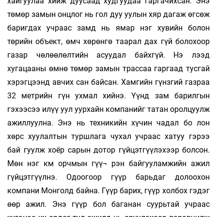
хайгуулаа хийж дуусаад худгуудаа гаргачихсан. Энэ
төмөр замын онцлог нь гол дуу уулын хяр дагаж өгсөж
баригдах учраас замд нь ямар нэг хувийн болон
төрийн объект, өмч хөрөнгө таарал дах гүй болохоор
газар чөлөөлөлтийн асуудал байхгүй. Нэ лээд
хугацааны өмнө төмөр замын трассаа гаргаад тусгай
хэрэгцээнд авчих сан байсан. Хамгийн гүнзгий газраа
32 метрийн гүн ухмал хийнэ. Үүнд зам барилгын
гэхээсээ илүү уул уурхайн компанийг татан оролцуулж
ажиллуулна. Энэ нь техникийн хүчин чадал бо лон
хөрс хуулалтын туршлага чухал учраас хатуу гэрээ
бай гуулж хоёр сарын дотор гүйцэтгүүлэхээр болсон.
Мөн нэг км орчмын гүү¬ рэн байгууламжийн ажил
гүйцэтгүүлнэ. Одоогоор гүүр барьдаг долоохон
компани Монголд байна. Гүүр барих, гүүр холбох гэдэг
өөр ажил. Энэ гүүр бол баганан суурьтай учраас