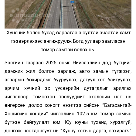
-Хүнсний болон бусад бараагаа аюултай ачаатай хамт
тээвэрлэхээс ангижруулж Богд уулаар заагласан
төмөр замтай болох нь-
Засгийн газраас 2025 оныг Нийслэлийн дэд бүтцийг
дэмжих жил болгон зарлаж, авто замын түгжрэл,
агаарын бохирдлыг бууруулах, дагуул хот байгуулах,
эрчим хүчний эх үүсвэрийн дутагдлыг арилгах
чиглэлээр томоохон төслүүдийг эхэлсний нэг нь
өнгөрсөн долоо хоногт нээлтээ хийсэн “Багахангай-
Хөшигийн хөндий” чиглэлийн 102.5 км төмөр замын
бүтээн байгуулалт юм. Юу юуны туханд хүрэлгүй,
дөнгөж нээгдэнгүүт нь “Хүннү хотын дарга, захирагч”