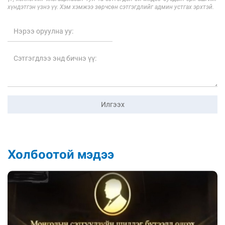
хүндэтгэн үзнэ үү. Хэм хэмжээ зөрчсөн сэтгэгдлийг админ устгах эрхтэй.
Илгээх
Холбоотой мэдээ