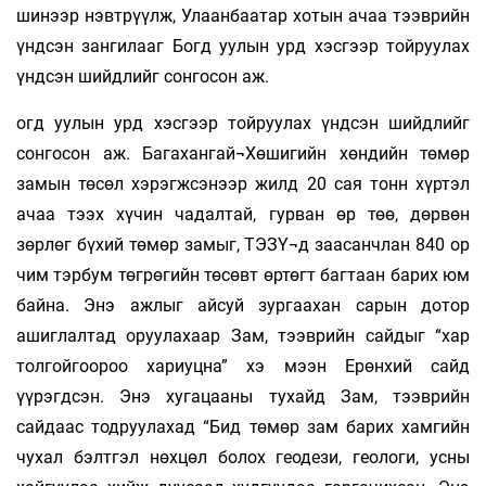
шинээр нэвтрүүлж, Улаанбаатар хотын ачаа тээврийн
үндсэн зангилааг Богд уулын урд хэсгээр тойруулах
үндсэн шийдлийг сонгосон аж.
огд уулын урд хэсгээр тойруулах үндсэн шийдлийг
сонгосон аж. Багахангай¬Хөшигийн хөндийн төмөр
замын төсөл хэрэгжсэнээр жилд 20 сая тонн хүртэл
ачаа тээх хүчин чадалтай, гурван өр төө, дөрвөн
зөрлөг бүхий төмөр замыг, ТЭЗҮ¬д заасанчлан 840 ор
чим тэрбум төгрөгийн төсөвт өртөгт багтаан барих юм
байна. Энэ ажлыг айсуй зургаахан сарын дотор
ашиглалтад оруулахаар Зам, тээврийн сайдыг “хар
толгойгоороо хариуцна” хэ мээн Ерөнхий сайд
үүрэгдсэн. Энэ хугацааны тухайд Зам, тээврийн
сайдаас тодруулахад “Бид төмөр зам барих хамгийн
чухал бэлтгэл нөхцөл болох геодези, геологи, усны