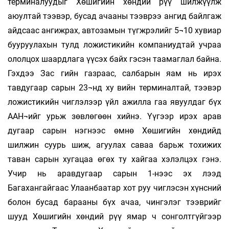
терминалуудыг Хөшигийн хөндий рүү шилжүүлж
аюултай тээвэр, бусад ачааны тээврээ ангид байлгаж
айдсаас ангижрах, автозамын түгжрэлийг 5¬10 хувиар
бууруулахын тулд ложистикийн компаниудтай учраа
ололцох шаардлага үүсэх байх гэсэн таамаглал байна.
Гэхдээ Зас гийн газраас, салбарын яам нь ирэх
тавдугаар сарын 23¬нд ху вийн терминалтай, тээвэр
ложистикийн чиглэлээр үйл ажилла гаа явуулдаг бүх
ААН¬ийг урьж зөвлөгөөн хийнэ. Үүгээр ирэх арав
дугаар сарын нэгнээс өмнө Хөшигийн хөндийд
шилжин суурь шиж, агуулах саваа барьж тохижих
таван сарын хугацаа өгөх ту хайгаа хэлэлцэх гэнэ.
Учир нь аравдугаар сарын 1-нээс эх лээд
Багахангайгаас Улаанбаатар хот руу чиглэсэн хүнсний
болон бусад барааны бүх ачаа, чингэлэг тээврийг
шууд Хөшигийн хөндий рүү ямар ч сонголтгүйгээр