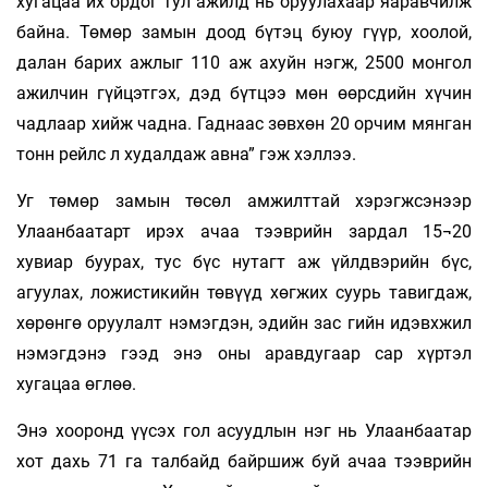
хугацаа их ордог тул ажилд нь оруулахаар яаравчилж
байна. Төмөр замын доод бүтэц буюу гүүр, хоолой,
далан барих ажлыг 110 аж ахуйн нэгж, 2500 монгол
ажилчин гүйцэтгэх, дэд бүтцээ мөн өөрсдийн хүчин
чадлаар хийж чадна. Гаднаас зөвхөн 20 орчим мянган
тонн рейлс л худалдаж авна” гэж хэллээ.
Уг төмөр замын төсөл амжилттай хэрэгжсэнээр
Улаанбаатарт ирэх ачаа тээврийн зардал 15¬20
хувиар буурах, тус бүс нутагт аж үйлдвэрийн бүс,
агуулах, ложистикийн төвүүд хөгжих суурь тавигдаж,
хөрөнгө оруулалт нэмэгдэн, эдийн зас гийн идэвхжил
нэмэгдэнэ гээд энэ оны аравдугаар сар хүртэл
хугацаа өглөө.
Энэ хооронд үүсэх гол асуудлын нэг нь Улаанбаатар
хот дахь 71 га талбайд байршиж буй ачаа тээврийн