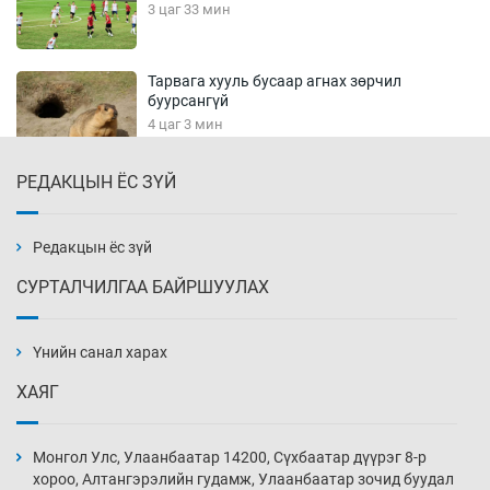
3 цаг 33 мин
Тарвага хууль бусаар агнах зөрчил
буурсангүй
4 цаг 3 мин
РЕДАКЦЫН ЁС ЗҮЙ
Х.Улам-Өрнөх байр урагшилж, долоод
жагсжээ
4 цаг 33 мин
Редакцын ёс зүй
СУРТАЛЧИЛГАА БАЙРШУУЛАХ
Ж.Лхагвабат өсвөр үеийнхний ДАШТ-ийг
дэнсэлнэ
Үнийн санал харах
5 цаг 3 мин
ХАЯГ
Иран тэсэж үлдсэн ч удаан хугацаанд хүнд
үеийг туулна
Монгол Улс, Улаанбаатар 14200, Сүхбаатар дүүрэг 8-р
5 цаг 33 мин
хороо, Алтангэрэлийн гудамж, Улаанбаатар зочид буудал