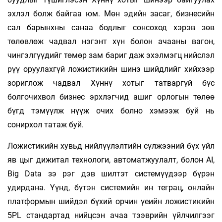
эхлэл болж байгаа юм. Мөн эдийн засаг, бизнесийн
сал барынхны санаа бодлыг сонсоход хэрэв зөв
төлөвлөж чадвал нэгэнт хүн болон ачааны вагон,
чингэлгүүдийг төмөр зам бариг даж эхэлмэгц нийслэл
рүү оруулахгүй ложистикийн шинэ шийдлийг хийхээр
зориглож чадвал Хүннү хотыг татваргүй бүс
болгочихвол бизнес эрхлэгчид ашиг орлогын төлөө
бүгд тэмүүлж нүүж очих болно хэмээж буй нь
сонирхол татаж буй.
Ложистикийн хувьд нийлүүлэлтийн сүлжээний бүх үйл
яв цыг дижитал технологи, автоматжуулалт, болон AI,
Big Data зэ рэг дэв шилтэт системүүдээр бүрэн
удирдана. Үүнд, бүтэн системийн ин теграц, онлайн
платформын шийдэл бүхий орчин үеийн ложистикийн
5PL стандартад нийцсэн ачаа тээврийн үйлчилгээг