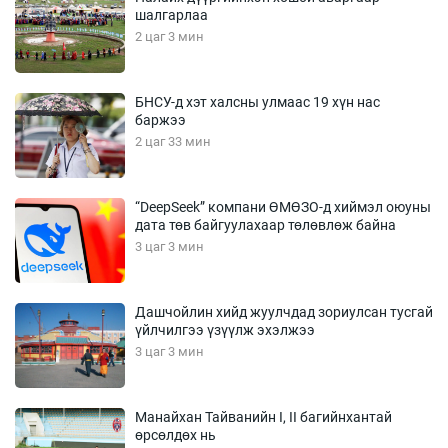
шалгарлаа
2 цаг 3 мин
БНСУ-д хэт халсны улмаас 19 хүн нас
баржээ
2 цаг 33 мин
“DeepSeek” компани ӨМӨЗО-д хиймэл оюуны
дата төв байгуулахаар төлөвлөж байна
3 цаг 3 мин
Дашчойлин хийд жуулчдад зориулсан тусгай
үйлчилгээ үзүүлж эхэлжээ
3 цаг 3 мин
Манайхан Тайванийн I, II багийнхантай
өрсөлдөх нь