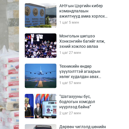
Урлагтай яриа
АНУ-ын Цэргийн кибер
өрчил
командлалаын
ажилтнууд амиа хорлох
энд-Эрхэм баян
явдал эрс нэмэгджээ
1 цаг 5 мин
Монголын шигшээ
Хонконгийн багийг ялж,
хүний үг
эхний хожлоо авлаа
1 цаг 27 мин
Техникийн өндөр
үзүүлэлттэй агаарын
ага
Бусад
хөлөг худалдан авах
хүсэлтээ уламжлав
1 цаг 57 мин
Фото
сурвалжлагч
Видео
“Шатахууны бус,
Инфографик
бодлогын хомсдол
нүүрлээд байна”
Санал асуулга
2 цаг 27 мин
Дөрвөн чиглэлд шөнийн