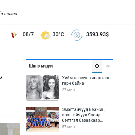
йн төлөө
08/7
30°C
3593.93
$
Соёл урлаг
Шинэ мэдээ
ой хөгжлийн зорилго -
Сонгодог урлаг
”
Хиймэл оюун хяналтаас
Ардын урлаг
гарч байна
27 мин
Дүрслэх урлаг
Өв соёл
таг
Кино урлаг
Эмэгтэйчүүд Бээжин,
эрэгтэйчүүд Японд
 орчин
Цирк
бэлтгэл базаахаар
ол
хилийн дээс алхлаа
57 мин
Рок поп, хип хоп
энд