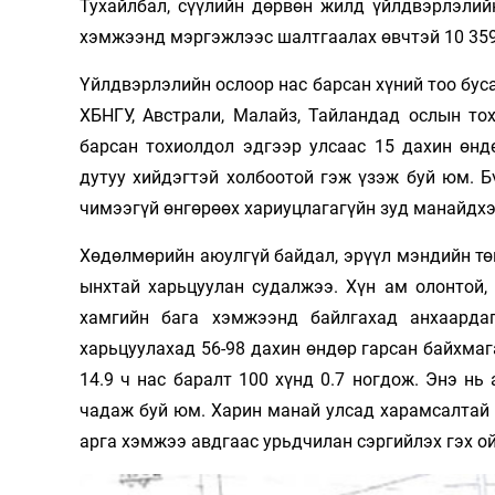
Тухайлбал, сүүлийн дөрвөн жилд үйлдвэрлэлий
хэмжээнд мэргэжлээс шалтгаалах өвчтэй 10 359 
Үйлдвэрлэлийн ослоор нас барсан хүний тоо бус
ХБНГУ, Австрали, Малайз, Тайландад ослын то
барсан тохиолдол эдгээр улсаас 15 дахин өнд
дутуу хийдэгтэй холбоотой гэж үзэж буй юм. Б
чимээгүй өнгөрөөх хариуцлагагүйн зуд манайдх
Хөдөлмөрийн аюулгүй байдал, эрүүл мэндийн тө
ынхтай харьцуулан судалжээ. Хүн ам олонтой,
хамгийн бага хэмжээнд байлгахад анхаарда
харьцуулахад 56-98 дахин өндөр гарсан байхма
14.9 ч нас баралт 100 хүнд 0.7 ногдож. Энэ н
чадаж буй юм. Харин манай улсад харамсалтай 
арга хэмжээ авдгаас урьдчилан сэргийлэх гэх ой