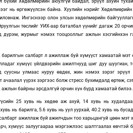
йл бүхий Хөдөлмөрийн аюулгүй байдал, эрүүл ахуйн тухай
рээг нь өргөжүүлсэн байна. Хуулийн нэрийг Хөдөлмөрийн
чилсөнаж. Ингэснээр олон улсын хөдөлмөрийн байгууллаг
руулгын төслийг УИХ-аар баталбал үүнийг дагаж 20 орчи
д дүрэм, журмыг нэмэх тооцооллыг ажлын хэсгийнхэн г
, барилгын салбарт л ажиллаж буй хүмүүст хамаатай мэт 
ладаг хүмүүс үйлдвэрийн ажилтнууд шиг дуу шуугиан, то
д суусны улмаас нуруу өвдөх, жин нэмэх зэрэг эрүүл
эт ачаалал үүрэх зэргээс болж стресс бухимдалд өртөж, сэ
, ажлын байрны эрсдэлгүй орчин хүн бүрд хамаатай билээ.
сийн 25 хувь нь хөдөө аж ахуй, 14 хувь нь худалдаа,
хувь нь барилга, 5.6 хувь нь уул уурхай, 40.2 хувь нь буса
 салбарт ажиллаж буй ажилчдын тоо харьцангуй цөөн мэт 
арч, хүмүүс залуугаараа мэргэжлээс шалтгаалах өвчтэй б