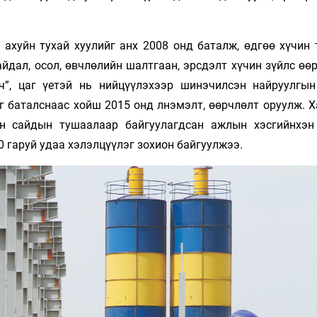
ахуйн тухай хуулийг анх 2008 онд баталж, өдгөө хүчин 
йдал, осол, өвчлөлийн шалтгаан, эрсдэлт хүчин зүйлс өө
ч”, цаг үетэй нь нийцүүлэхээр шинэчилсэн найруулгын
йг баталснаас хойш 2015 онд лнэмэлт, өөрчлөлт оруулж. 
ын сайдын тушаалаар байгуулагдсан ажлын хэсгийнхэн
 гаруй удаа хэлэлцүүлэг зохион байгуулжээ.