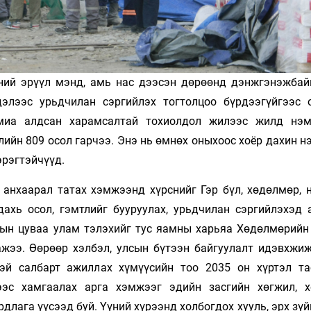
ний эрүүл мэнд, амь нас дээсэн дөрөөнд дэнжгэнэжбай
элээс урьдчилан сэргийлэх тогтолцоо бүрдээгүйгээс 
миа алдсан харамсалтай тохиолдол жилээс жилд нэм
ийн 809 осол гарчээ. Энэ нь өмнөх оныхоос хоёр дахин н
эрэгтэйчүүд.
 анхаарал татах хэмжээнд хүрснийг Гэр бүл, хөдөлмөр, 
хь осол, гэмтлийг бууруулах, урьдчилан сэргийлэхэд 
дын цуваа улам тэлэхийг тус яамны харьяа Хөдөлмөрийн
жээ. Өөрөөр хэлбэл, улсын бүтээн байгуулалт идэвхжиж,
тэй салбарт ажиллах хүмүүсийн тоо 2035 он хүртэл та
эс хамгаалах арга хэмжээг эдийн засгийн хөгжил, 
лага үүсээд буй. Үүний хүрээнд холбогдох хууль, эрх зү