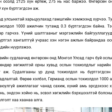
н осолд 2125 хүн өртөж, 275 нь нас баржээ. Өнгөрсөн о
хүн бүртгэгдсэн аж.
ад улсынхтай харьцуулахад гамшгийн хэмжээнд хүрчээ. Ту
хиолдол 1000 ажилчин тутамд 0.3 бүртгэгдсэн байна. Тэ
өр гарчээ. Үүний шалтгааныг мэргэжлийн байгууллагууд
үртгэл хангалтгүй учраас хэн нэгэн ажлын байрандаа ос
эдийн нүүрлэжээ.
вийн судлаачид өнгөрсөн онд Монгол Улсад гарч буй ослы
 өндөр хөгжилтэй орны хувьд ослын тохиолдлыг нарийн 
г аж. Судалгааны үр дүнд тохиолдол нь бүртгэгдсэн
гадлалтай. Өөрөө хэлбэл, Германд ослын тохиолдол 1000 
ь аюулгүй ажиллагааг чанад сахиж, хүний амь эрсдэхээс 
нь, эндсэн хойно нь, эсвэл хөгжлийн бэрхшээлтэй болсны
лголт хаа хаанаа алга.