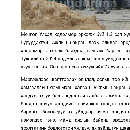
Олимп 2024
Монгол Улсад хөдөлмөр эрхэлж буй 1.3 сая хү
буруудахгүй. Ажлын байран дахь аливаа эрсд
хөдөлмөр эрхэлж байхдаа гэмтэж бэртэн, а
Тухайлбал, 2024 онд улсын хэмжээнд үйлдвэрлэл
үзүүлэлт аж. Осолд өртсөн хүмүүсийн 77 хувь нь 
Мэргэжлээс шалтгаалах өвчлөл, ослын тоо ийн
хамгааллын яамныхан хэлсэн. Ажлын байран да
хандуулахгүй бол эрсдэлтэй салбарт ажиллагс
байдал, эрүүл мэндийн төвийнхөн тооцож гарга
барилга, боловсруулах үйлдвэр зэрэг эрсдэл
нэмэгдэх гэнэ. Иймд ажлын байрны эрсдэлэ
эрхлэлтийн бодлоготой уялдуулах зайлшгүй шаард