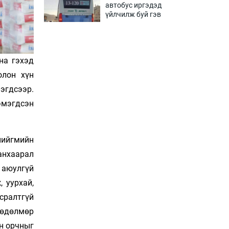
автобус иргэдэд
үйлчилж буй гэв
2 цаг 57 мин
“Туул усан цогцолбор”-ын
ТЭЗҮ-ийг Энэтхэгийн
на гэхэд
компанид хариуцуулжээ
олон хүн
3 цаг 27 мин
эгдсээр.
эмэгдсэн
Алтны үнэ долоо
хоногийнхоо дээд
түвшинд хүрэв
3 цаг 57 мин
нийгмийн
анхаарал
Сурагчдын дүрэмт
хувцасны иж бүрдэлд
 аюулгүй
поло цамц орууллаа
 уурхай,
4 цаг 27 мин
сралтгүй
Шинжлэх ухаанаа хөсөр
хөдөлмөр
хаясан улс чадваргүй
йн орчныг