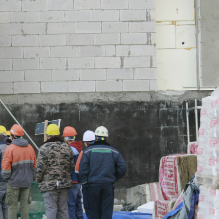
Ханш
Хэрэг з
Эрэлттэй мэдээ
Эрүүл м
Хууль ёс
Хүмүүс
Албаны 
Бусад
Life style
Ярилцл
Зөвлөгөө
Хоймор
Өнөөдрийн тухай
Уншигч-
өл