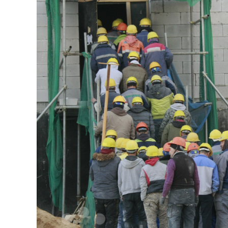
126-гийн НЭГ
Ертөнц
Спорт
Нийгэм
Бөх
Техник технологи
Сагсан бөмбөг
Шинжлэх ухаан
Хөлбөмбөг
Сонин хачин
Олимпын төрөл
Дэлхийн монгол
Тулааны спорт
Олимпын бус төр