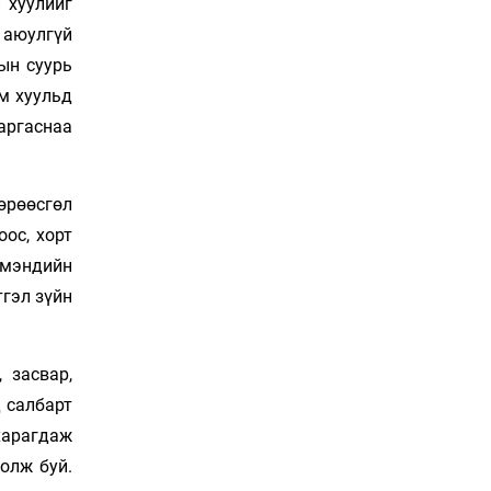
 хуулийг
Тарвага хууль бусаар
 аюулгүй
агнах зөрчил буурсангүй
23 цаг 57 мин
ын суурь
м хуульд
аргаснаа
Х.Улам-Өрнөх байр
урагшилж, долоод
жагсжээ
Өчигдөр 14 цаг 30 мин
өрөөсгөл
ос, хорт
Ж.Лхагвабат өсвөр
 мэндийн
үеийнхний ДАШТ-ийг
дэнсэлнэ
тгэл зүйн
Өчигдөр 14 цаг 00 мин
Иран тэсэж үлдсэн ч
 засвар,
удаан хугацаанд хүнд
үеийг туулна
д салбарт
Өчигдөр 13 цаг 30 мин
харагдаж
олж буй.
Боловсролын зээлийн