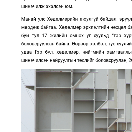
шинэчилж эхэлсэн юм.
Манай улс Хөдөлмөрийн аюулгүй байдал, эрүүл 
мөрдөж байгаа. Хөдөлмөр эрхлэлтийн нөхцөл ба
буй тул 17 жилийн өмнөх уг хуульд “гар хүр
боловсруулсан байна. Өөрөөр хэлбэл, тус хуули
удаа Гэр бүл, хөдөлмөр, нийгмийн хамгаалл
шинэчилсэн найруулгын төслийг боловсруулан, 20