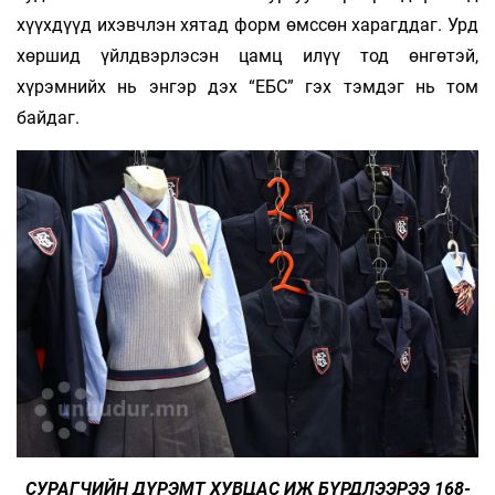
хүүхдүүд ихэвчлэн хятад форм өмссөн харагддаг. Урд
хөршид үйлдвэрлэсэн цамц илүү тод өнгөтэй,
хүрэмнийх нь энгэр дэх “ЕБС” гэх тэмдэг нь том
байдаг.
СУРАГЧИЙН ДҮРЭМТ ХУВЦАС ИЖ БҮРДЛЭЭРЭЭ 168-