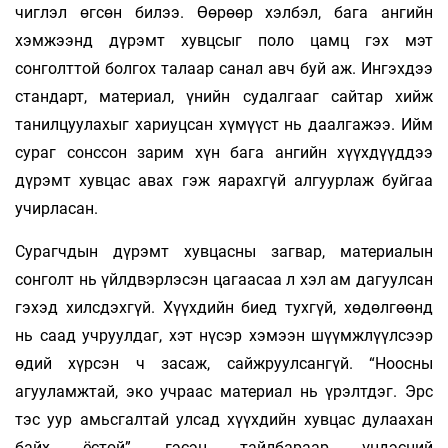
чиглэл өгсөн билээ. Өөрөөр хэлбэл, бага ангийн
хэмжээнд дүрэмт хувцсыг поло цамц гэх мэт
сонголттой болгох талаар санал авч буй аж. Ингэхдээ
стандарт, материал, үнийн судалгааг сайтар хийж
танилцуулахыг хариуцсан хүмүүст нь даалгажээ. Ийм
сураг сонссон зарим хүн бага ангийн хүүхдүүддээ
дүрэмт хувцас авах гэж яарахгүй алгуурлаж буйгаа
учирласан.
Сурагчдын дүрэмт хувцасны загвар, материалын
сонголт нь үйлдвэрлэсэн цагаасаа л хэл ам дагуулсан
гэхэд хилсдэхгүй. Хүүхдийн биед тухгүй, хөдөлгөөнд
нь саад учруулдаг, хэт нүсэр хэмээн шүүмжлүүлсээр
өдий хүрсэн ч засаж, сайжруулсангүй. “Ноосны
агууламжтай, эко учраас материал нь үрэлтдэг. Эрс
тэс уур амьсгалтай улсад хүүхдийн хувцас дулаахан
байх ёстой” гэсэн тайлбараар үндэсний