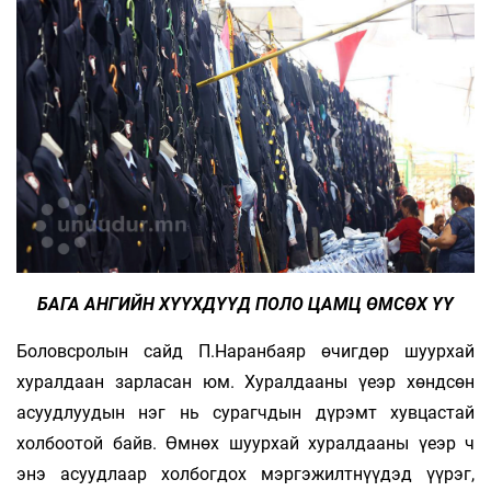
БАГА АНГИЙН ХҮҮХДҮҮД ПОЛО ЦАМЦ ӨМСӨХ ҮҮ
Боловсролын сайд П.Наранбаяр өчигдөр шуурхай
хуралдаан зарласан юм. Хуралдааны үеэр хөндсөн
асуудлуудын нэг нь сурагчдын дүрэмт хувцастай
холбоотой байв. Өмнөх шуурхай хуралдааны үеэр ч
энэ асуудлаар холбогдох мэргэжилтнүүдэд үүрэг,