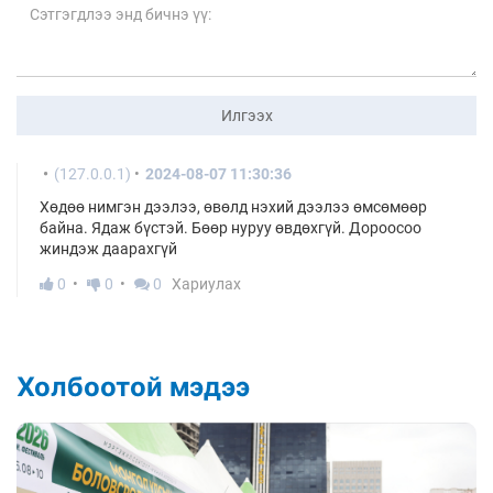
Илгээх
(127.0.0.1)
2024-08-07 11:30:36
Хөдөө нимгэн дээлээ, өвөлд нэхий дээлээ өмсөмөөр
байна. Ядаж бүстэй. Бөөр нуруу өвдөхгүй. Дороосоо
жиндэж даарахгүй
0
0
0
Хариулах
Холбоотой мэдээ