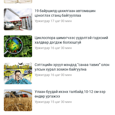
19 байршилд цахилгаан автомашин
цэнэглэх станц байгууллаа
Уржигдар 17 цаг 00 мин
Циклоспора шимэгчээс үүдэлтэй гэдэсний
халдвар дэгдэж болзошгүй
Уржигдар 16 цаг 30 мин
Сэтгэцийн эрүүл мэндэд “санаа тавих” олон
улсын хурал зохион байгуулна
Уржигдар 16 цаг 00 мин
Улаан буудай ихэнх талбайд 10-12 см-ээр
өндөр ургажээ
Уржигдар 15 цаг 30 мин