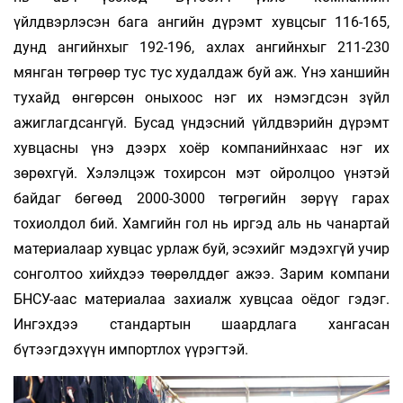
үйлдвэрлэсэн бага ангийн дүрэмт хувцсыг 116-165,
дунд ангийнхыг 192-196, ахлах ангийнхыг 211-230
мянган төгрөөр тус тус худалдаж буй аж. Үнэ ханшийн
тухайд өнгөрсөн оныхоос нэг их нэмэгдсэн зүйл
ажиглагдсангүй. Бусад үндэсний үйлдвэрийн дүрэмт
хувцасны үнэ дээрх хоёр компанийнхаас нэг их
зөрөхгүй. Хэлэлцэж тохирсон мэт ойролцоо үнэтэй
байдаг бөгөөд 2000-3000 төгрөгийн зөрүү гарах
тохиолдол бий. Хамгийн гол нь иргэд аль нь чанартай
материалаар хувцас урлаж буй, эсэхийг мэдэхгүй учир
сонголтоо хийхдээ төөрөлддөг ажээ. Зарим компани
БНСУ-аас материалаа захиалж хувцсаа оёдог гэдэг.
Ингэхдээ стандартын шаардлага хангасан
бүтээгдэхүүн импортлох үүрэгтэй.