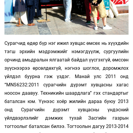
Сурагчид өдөр бүр нэг ижил хувцас өмсөх нь хүүхдийн
тэгш эрхийн мэдрэмжийг нэмэгдүүлж, сургуулийн
орчинд амьдралын ялгаатай байдал үүсгэхгүй, өмссөн
зүүснээрээ өрсөлдөхгүй, нэгнээ шоглох, доромжлох
үйлдэл буурна гэж үздэг. Манай улс 2011 онд
“MNS6232:2011 сурагчийн дүрэмт хувцасны хагас
ноосон даавуу. Техникийн шаардлага” гэх стандартыг
баталсан юм. Үүнээс хоёр жилийн дараа буюу 2013
онд Сурагчийн дүрэмт хувцасны үндэсний
үйлдвэрлэлийг дэмжих тухай Засгийн газрын
тогтоолыг баталсан билээ. Тогтоолын дагуу 2013-2014