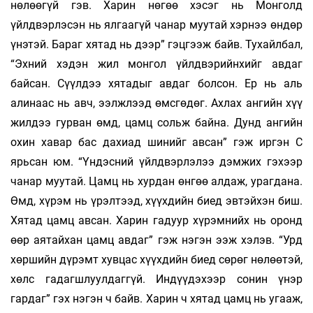
нөлөөгүй гэв. Харин нөгөө хэсэг нь Монголд
үйлдвэрлэсэн нь ялгаагүй чанар муутай хэрнээ өндөр
үнэтэй. Бараг хятад нь дээр” гэцгээж байв. Тухайлбал,
“Эхний хэдэн жил монгол үйлдвэрийнхийг авдаг
байсан. Сүүлдээ хятадыг авдаг болсон. Ер нь аль
алинаас нь авч, ээлжлээд өмсгөдөг. Ахлах ангийн хүү
жилдээ гурван өмд, цамц сольж байна. Дунд ангийн
охин хавар бас дахиад шинийг авсан” гэж иргэн С
ярьсан юм. “Үндэсний үйлдвэрлэлээ дэмжих гэхээр
чанар муутай. Цамц нь хурдан өнгөө алдаж, урагдана.
Өмд, хүрэм нь үрэлтээд, хүүхдийн биед эвтэйхэн биш.
Хятад цамц авсан. Харин гадуур хүрэмнийх нь оронд
өөр аятайхан цамц авдаг” гэж нэгэн ээж хэлэв. “Урд
хөршийн дүрэмт хувцас хүүхдийн биед сөрөг нөлөөтэй,
хөлс гадагшлуулдаггүй. Индүүдэхээр сонин үнэр
гардаг” гэх нэгэн ч байв. Харин ч хятад цамц нь угааж,