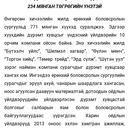
234 МЯНГАН ТӨГРӨГИЙН ҮНЭТЭЙ
Өнгөрсөн хичээлийн жилд ерөнхий боловсролын
сургуульд 771 мянган хүүхэд суралцжээ. Эдгээр
хүүхдийн дүрэмт хувцсыг үндэсний үйлдвэрийн 10
орчим компани оёсон байна. Энэ хичээлийн жилд
“Бүтээлч үйлс”, “Шилмэл загвар”, “Өүлэн менч”,
“Торгон хийц”, “Төмөр трейд”, “Эрд сүлж”, “Шүтэн уул”
зэрэг найман компани сурагчдыг дүрэмт хувцсаар
хангах юм. Ингэхдээ ерөнхий боловсролын сургуулийн
сурагчдыг эрүүл ахуй, чанарын шаардлага хангасан,
ноос агуулсан даавуун материалтай, дотоодын оёдлын
үйлдвэрүүдийн үйлдвэрлэсэн дүрэмт хувцастай
болгохыг салбарын яам болон боловсролын
байгууллагуудаас үүрэгдсэн. Харин оёдлын
үйлдвэрүүд 2013 оноос эхлэн хамтран ажиллаж,