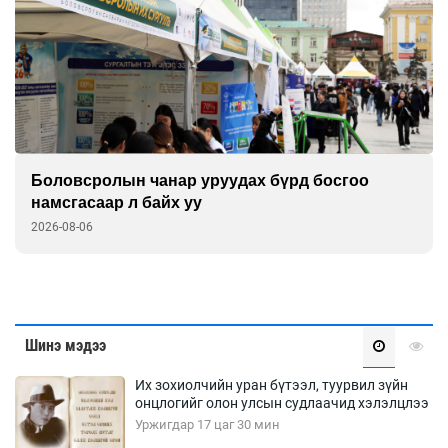
Боловсролын чанар уруудах бүрд босгоо
намсгасаар л байх уу
2026-08-06
Шинэ мэдээ
Их зохиолчийн уран бүтээл, туурвил зүйн
онцлогийг олон улсын судлаачид хэлэлцлээ
Уржигдар 17 цаг 30 мин