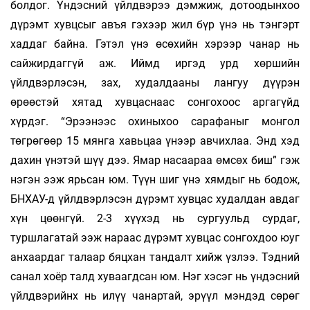
болдог. Үндэсний үйлдвэрээ дэмжиж, дотоодынхоо
дүрэмт хувцсыг авъя гэхээр жил бүр үнэ нь тэнгэрт
хаддаг байна. Гэтэл үнэ өсөхийн хэрээр чанар нь
сайжирдаггүй аж. Иймд иргэд урд хөршийн
үйлдвэрлэсэн, зах, худалдааны лангуу дүүрэн
өрөөстэй хятад хувцаснаас сонгохоос аргагүйд
хүрдэг. “Эрээнээс охиныхоо сарафаныг монгол
төгрөгөөр 15 мянга хавьцаа үнээр авчихлаа. Энд хэд
дахин үнэтэй шүү дээ. Ямар насаараа өмсөх биш” гэж
нэгэн ээж ярьсан юм. Түүн шиг үнэ хямдыг нь бодож,
БНХАУ-д үйлдвэрлэсэн дүрэмт хувцас худалдан авдаг
хүн цөөнгүй. 2-3 хүүхэд нь сургуульд сурдаг,
туршлагатай ээж нараас дүрэмт хувцас сонгохдоо юуг
анхаардаг талаар бяцхан тандалт хийж үзлээ. Тэдний
санал хоёр талд хуваагдсан юм. Нэг хэсэг нь үндэсний
үйлдвэрийнх нь илүү чанартай, эрүүл мэндэд сөрөг