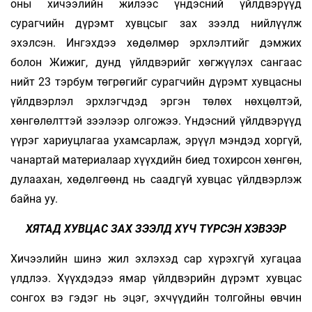
оны хичээлийн жилээс үндэсний үйлдвэрүүд
сурагчийн дүрэмт хувцсыг зах зээлд нийлүүлж
эхэлсэн. Ингэхдээ хөдөлмөр эрхлэлтийг дэмжих
болон Жижиг, дунд үйлдвэрийг хөгжүүлэх сангаас
нийт 23 тэрбум төгрөгийг сурагчийн дүрэмт хувцасны
үйлдвэрлэл эрхлэгчдэд эргэн төлөх нөхцөлтэй,
хөнгөлөлттэй зээлээр олгожээ. Үндэсний үйлдвэрүүд
үүрэг хариуцлагаа ухамсарлаж, эрүүл мэндэд хоргүй,
чанартай материалаар хүүхдийн биед тохирсон хөнгөн,
дулаахан, хөдөлгөөнд нь саадгүй хувцас үйлдвэрлэж
байна уу.
ХЯТАД ХУВЦАС ЗАХ ЗЭЭЛД ХҮЧ ТҮРСЭН ХЭВЭЭР
Хичээлийн шинэ жил эхлэхэд сар хүрэхгүй хугацаа
үлдлээ. Хүүхдэдээ ямар үйлдвэрийн дүрэмт хувцас
сонгох вэ гэдэг нь эцэг, эхчүүдийн толгойны өвчин