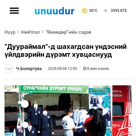
30°C
3593.87
$
Нүүр
Нийтлэл
“Өнөөдөр”-ийн сэдэв
“Дуураймал”-д шахагдсан үндэсний
үйлдвэрийн дүрэмт хувцаснууд
Ч.Болортуяа
2024-08-06 12:00
8 мин унших