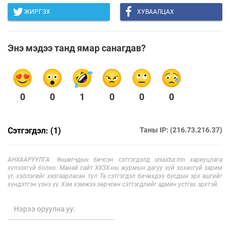
ЖИРГЭХ
ХУВААЛЦАХ
Энэ мэдээ танд ямар санагдав?
0
0
1
0
0
0
Сэтгэгдэл: (1)
Таны IP: (216.73.216.37)
АНХААРУУЛГА: Уншигчдын бичсэн сэтгэгдэлд unuudur.mn хариуцлага
хүлээхгүй болно. Манай сайт ХХЗХ-ны журмын дагуу зүй зохисгүй зарим
үг, хэллэгийг хязгаарласан тул Та сэтгэгдэл бичихдээ бусдын эрх ашгийг
хүндэтгэн үзнэ үү. Хэм хэмжээ зөрчсөн сэтгэгдлийг админ устгах эрхтэй.