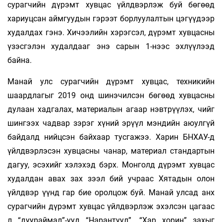
сурагчийн дүрэмт хувцас үйлдвэрлэж буй бөгөөд
хариуцсан аймгуудын гэрээт борлуулалтын цэгүүдээр
худалдах гэнэ. Хичээлийн хэрэгсэл, дүрэмт хувцасны
үзэсгэлэн худалдааг энэ сарын 1-нээс эхлүүлээд
байна.
Манай улс сурагчийн дүрэмт хувцас, техникийн
шаардлагыг 2019 онд шинэчилсэн бөгөөд хувцасны
дулаан хадгалах, материалын агаар нэвтрүүлэх, чийг
шингээх чадвар зэрэг хүний эрүүл мэндийн аюулгүй
байдалд нийцсэн байхаар тусгажээ. Харин БНХАУ-д
үйлдвэрлэсэн хувцасны чанар, материал стандартын
дагуу, эсэхийг хэлэхэд бэрх. Монголд дүрэмт хувцас
худалдан авах зах зээл бий учраас Хятадын олон
үйлдвэр үүнд гар бие оролцож буй. Манай улсад анх
сурагчийн дүрэмт хувцас үйлдвэрлэж эхэлсэн цагаас
л “дуураймал”-ууд “Нарантуул”, “Хар хорин” захыг