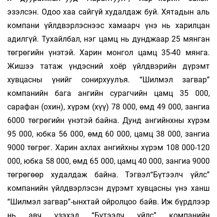
эзэлсэн. Одоо хаа сайгүй худалдаж буй. Хятадын аль
компани үйлдвэрлэснээс хамаарч үнэ нь харилцан
адилгүй. Тухайлбал, нэг цамц нь дунджаар 25 мянган
төгрөгийн үнэтэй. Харин монгол цамц 35-40 мянга.
Жишээ татаж үндэсний хоёр үйлдвэрийн дүрэмт
хувцасны үнийг сонирхуулъя. “Шилмэл загвар”
компанийн бага ангийн сурагчийн цамц 35 000,
сарафан (охин), хүрэм (хүү) 78 000, өмд 49 000, зангиа
6000 төгрөгийн үнэтэй байна. Дунд ангийнхны хүрэм
95 000, юбка 56 000, өмд 60 000, цамц 38 000, зангиа
9000 төгрөг. Харин ахлах ангийхны хүрэм 108 000-120
000, юбка 58 000, өмд 65 000, цамц 40 000, зангиа 9000
төгрөгөөр худалдаж байна. Тэгвэл“Бүтээлч үйлс”
компанийн үйлдвэрлэсэн дүрэмт хувцасны үнэ ханш
“Шилмэл загвар”-ынхтай ойролцоо байв. Иж бүрдлээр
нь авч үзэхэд “Бүтээлч үйлс” компанийн