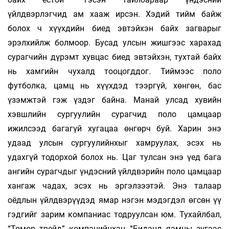
үйлдвэрлэгчид ам хааж ирсэн. Хэдий тийм байж
болох ч хүүхдийн биед эвтэйхэн байх загварыг
эрэлхийлж болмоор. Бусад улсын жишгээс харахад
сурагчийн дүрэмт хувцас биед эвтэйхэн, тухтай байх
нь хамгийн чухалд тооцогддог. Тиймээс поло
футболка, цамц нь хүүхдэд тээргүй, хөнгөн, бас
үзэмжтэй гэж үздэг байна. Манай улсад хувийн
хэвшлийн сургуулийн сурагчид поло цамцаар
ижилсээд багагүй хугацаа өнгөрч буй. Харин энэ
удаад улсын сургуулийнхыг хамруулах, эсэх нь
удахгүй тодорхой болох нь. Цаг тулсан энэ үед бага
ангийн сурагчдыг үндэсний үйлдвэрийн поло цамцаар
хангаж чадах, эсэх нь эргэлзээтэй. Энэ талаар
оёдлын үйлдвэрүүдэд ямар нэгэн мэдэгдэл өгсөн үү
гэдгийг зарим компаниас тодруулсан юм. Тухайлбал,
“Төмөр трейд” компанийнхан “Бидэнд яамны зүгээс