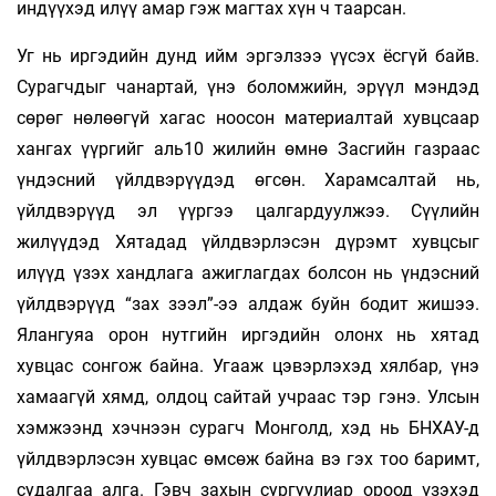
индүүхэд илүү амар гэж магтах хүн ч таарсан.
Уг нь иргэдийн дунд ийм эргэлзээ үүсэх ёсгүй байв.
Сурагчдыг чанартай, үнэ боломжийн, эрүүл мэндэд
сөрөг нөлөөгүй хагас ноосон материалтай хувцсаар
хангах үүргийг аль10 жилийн өмнө Засгийн газраас
үндэсний үйлдвэрүүдэд өгсөн. Харамсалтай нь,
үйлдвэрүүд эл үүргээ цалгардуулжээ. Сүүлийн
жилүүдэд Хятадад үйлдвэрлэсэн дүрэмт хувцсыг
илүүд үзэх хандлага ажиглагдах болсон нь үндэсний
үйлдвэрүүд “зах зээл”-ээ алдаж буйн бодит жишээ.
Ялангуяа орон нутгийн иргэдийн олонх нь хятад
хувцас сонгож байна. Угааж цэвэрлэхэд хялбар, үнэ
хамаагүй хямд, олдоц сайтай учраас тэр гэнэ. Улсын
хэмжээнд хэчнээн сурагч Монголд, хэд нь БНХАУ-д
үйлдвэрлэсэн хувцас өмсөж байна вэ гэх тоо баримт,
судалгаа алга. Гэвч захын сургуулиар ороод үзэхэд