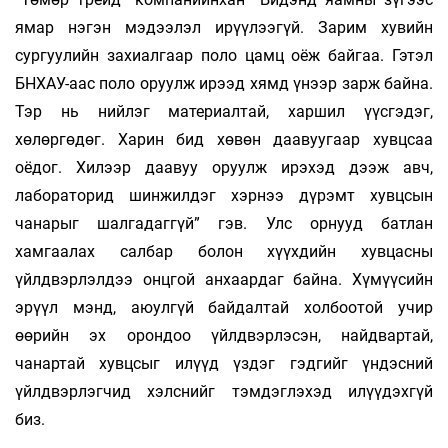
ямар нэгэн мэдээлэл ирүүлээгүй. Зарим хувийн
сургуулийн захиалгаар поло цамц оёж байгаа. Гэтэл
БНХАУ-аас поло оруулж ирээд хямд үнээр зарж байна.
Тэр нь нийлэг материалтай, харшил үүсгэдэг,
хөлөргөдөг. Харин бид хөвөн даавуугаар хувцсаа
оёдог. Хилээр даавуу оруулж ирэхэд дээж авч,
лабораторид шинжилдэг хэрнээ дүрэмт хувцсын
чанарыг шалгадаггүй” гэв. Улс орнууд батлан
хамгаалах салбар болон хүүхдийн хувцасны
үйлдвэрлэлдээ онцгой анхаардаг байна. Хүмүүсийн
эрүүл мэнд, аюулгүй байдалтай холбоотой учир
өөрийн эх орондоо үйлдвэрлэсэн, найдвартай,
чанартай хувцсыг илүүд үздэг гэдгийг үндэсний
үйлдвэрлэгчид хэлснийг тэмдэглэхэд илүүдэхгүй
биз.