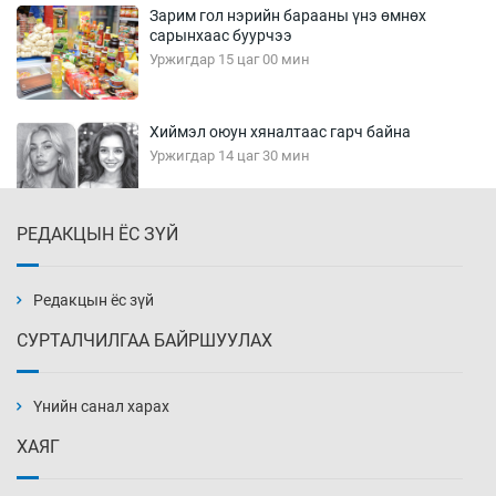
Зарим гол нэрийн барааны үнэ өмнөх
сарынхаас буурчээ
Уржигдар 15 цаг 00 мин
Хиймэл оюун хяналтаас гарч байна
Уржигдар 14 цаг 30 мин
РЕДАКЦЫН ЁС ЗҮЙ
Эмэгтэйчүүд Бээжин, эрэгтэйчүүд Японд
бэлтгэл базаахаар хилийн дээс алхлаа
Уржигдар 14 цаг 00 мин
Редакцын ёс зүй
СУРТАЛЧИЛГАА БАЙРШУУЛАХ
АНУ-ын Цэргийн кибер командлалаын
ажилтнууд амиа хорлох явдал эрс
нэмэгджээ
Үнийн санал харах
Уржигдар 13 цаг 52 мин
ХАЯГ
Монголын шигшээ Хонконгийн багийг ялж,