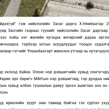
ийдэхгүй” гэж нийслэлийн Засаг дарга Х.Нямбаатар 
үед Засгийн газраас түүнийг нийслэлийн Засаг даргаар
ээс хойш нэг жилийн хугацаа өнгөрсний дараа эргэн
вчхондоо, тэрбээр хотын асуудлуудыг тооцоо судалга
засвар гэгчийг Улаанбаатарт жинхэнэ утгаар нь нутагшуул
ар эхлээд байна. Олонх нэр дэвшигчийн хувьд сонгогчдо
 Харин эрх баригч МАН-ын нэр дэвшигчид, тэр дундаа ни
арын хувьд албан тушаалын давуу эрхээ ашиглан энэ он 
лсэн.
үд ирмэхийн зуурт зам тавиад байгаа гэх суртал уху