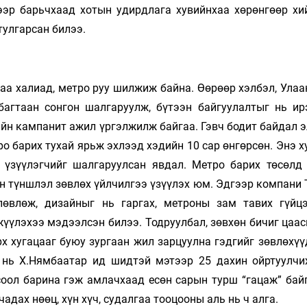
эр барьчхаад хотын удирдлага хувийнхаа хөрөнгөөр хи
улгарсан билээ.
аа халиад, метро руу шилжиж байна. Өөрөөр хэлбэл, Улаа
 багтаан сонгон шалгаруулж, бүтээн байгуулалтыг нь ир
ийн кампанит ажил үргэлжилж байгаа. Гэвч бодит байдал 
ро барих тухай ярьж эхлээд хэдийн 10 сар өнгөрсөн. Энэ 
 үзүүлэгчийг шалгаруулсан явдал. Метро барих төсөлд
йн түншлэл зөвлөх үйлчилгээ үзүүлэх юм. Эдгээр компани
лөвлөж, дизайныг нь гаргах, метроны зам тавих гүйцэ
үүлэхээ мэдээлсэн билээ. Тодруулбал, зөвхөн бичиг цаас
х хугацааг буюу зургаан жил зарцуулна гэдгийг зөвлөхүү
г нь Х.Нямбаатар ид шидтэй мэтээр 25 дахин ойртуулчи
соол барина гэж амлачхаад есөн сарын турш “гацаж” байг
адах нөөц, хүн хүч, судалгаа тооцооны аль нь ч алга.