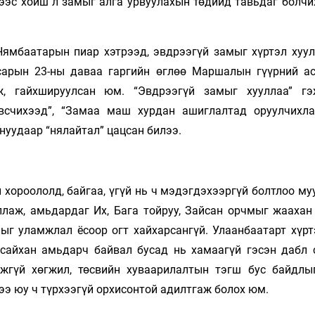
-ээс хойш л замыг алга урвуулахын төдийд тавьдаг болчи
Нямбаатарын пиар хэтрээд, эвдрээгүй замыг хүртэл хуул
 сарын 23-ны даваа гаргийн өглөө Маршалын гүүрний а
ьж, гайхшируулсан юм. “Эвдрээгүй замыг хууллаа” г
всчихээд”, “Замаа маш хурдан ашиглалтад оруулчихла
нуудаар “нялайтал” цацсан билээ.
 хороололд, байгаа, үгүй нь ч мэдэгдэхээргүй болтлоо м
лаж, амьдардаг Их, Бага тойруу, Зайсан орчмыг жаахан 
лыг уламжлал ёсоор огт хайхарсангүй. Улаанбаатарт хүр
л сайхан амьдарч байвал бусад нь хамаагүй гэсэн дабл 
жгүй хөгжил, төсвийн хуваарилалтын тэгш бус байдлы
ээ юу ч түрхээгүй орхисонтой адилтгаж болох юм.