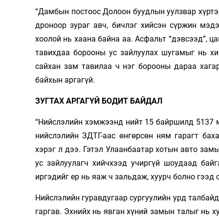
“Дамбын постоос Долоон буудлын уулзвар хүртэл
дроноор зураг авч, бичлэг хийсэн сүржин мэд
хоолой нь хаана байна аа. Асфальт “дэвсээд”, ц
тавихдаа борооны ус зайлуулах шугамыг нь хи
сайхан зам тавилаа ч нэг борооны дараа хага
байхын аргагүй.
ЗУГТАХ АРГАГҮЙ БОДИТ БАЙДАЛ
“Нийслэлийн хэмжээнд нийт 15 байршилд 5137 м
нийслэлийн ЗДТГ-аас өнгөрсөн ням гарагт бах
хэрэг л дээ. Гэтэл Улаанбаатар хотын авто замы
ус зайлуулагч хийчхээд учиргүй шоудаад байг
иргэдийг ер нь яаж ч зальдаж, хуурч болно гээд 
Нийслэлийн гуравдугаар сургуулийн урд талбайд
гаргав. Эхнийх нь явган хүний замын талыг нь х