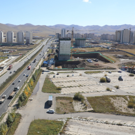
Ханш
Хэрэг з
Эрэлттэй мэдээ
Эрүүл м
Хууль ёс
Хүмүүс
Албаны 
Бусад
Life style
Ярилцл
Зөвлөгөө
Хоймор
Өнөөдрийн тухай
Уншигч-
өл