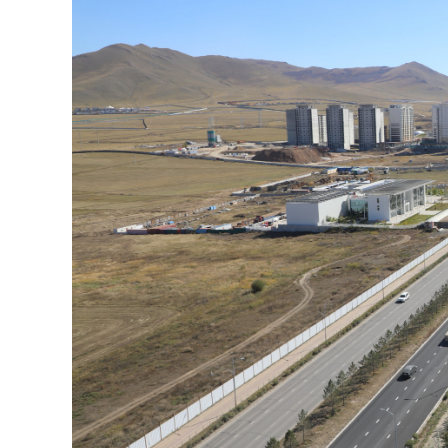
126-гийн НЭГ
Ертөнц
Спорт
Нийгэм
Бөх
Техник технологи
Сагсан бөмбөг
Шинжлэх ухаан
Хөлбөмбөг
Сонин хачин
Олимпын төрөл
Дэлхийн монгол
Тулааны спорт
Олимпын бус төр