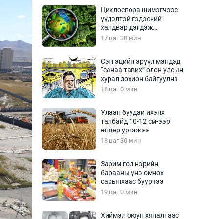
Урлагтай яриа
Циклоспора шимэгчээс
өрчил
үүдэлтэй гэдэсний
халдвар дэгдэж
энд-Эрхэм баян
болзошгүй
17 цаг 30 мин
Сэтгэцийн эрүүл мэндэд
“санаа тавих” олон улсын
хүний үг
хурал зохион байгуулна
18 цаг 0 мин
Улаан буудай ихэнх
талбайд 10-12 см-ээр
ага
Бусад
өндөр ургажээ
18 цаг 30 мин
Фото
сурвалжлагч
Видео
Зарим гол нэрийн
Инфографик
барааны үнэ өмнөх
сарынхаас буурчээ
Санал асуулга
19 цаг 0 мин
Хиймэл оюун хяналтаас