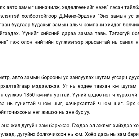
х авто замыг шинэчилж, хөдөлгөөнийг нээв” гэсэн тайлба
ээлэлтэй холбоотойгоор Д.Мөнх-Эрдэнэ “Энэ замын ус з
агаан будгаар будахыг замын аль ч компани хийдэг болчи
йгээдэх. Үүнийг хийсний дараа замаа тавь. Тэгэхгүй бо
рна” гэж олон нийтийн сүлжээгээр ярьсантай нь санал н
етр, авто замын борооны ус зайлуулах шугам угсарч дуус
архалтайгаар мэдээлжээ. Уг нь ердөө тавхан км шугам 
н сүлжээ 1350 км-ийн урттай. Үүний ердөө нэг ч хүрэхгүй
аа нь гунигтай ч юм шиг, хачирхалтай ч юм шиг. Эрх 
ойлгочихсоны нэг жишээ нь энэ бус уу.
 энэ жил дугуйн зам барьжээ. Гэхдээ эл ажлыг хийхдээ х
уулаад, дугуйнх болгочихсон нь юм. Хоёр дахь нь зам бар