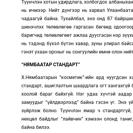
Түүнчлэн хотын удирдлага, холбогдох албаныхан
нь ичмээр. Нийт дүнгээр нь харвал Улаанбаат
чадаагүй байна. Тухайлбал, энэ онд 87 байрши
шинэчлэх төлөвлөгөө гаргасан бөгөөд одоогоо
баригчид төлөвлөгөөт ажлаа дуусгасан нэр зүүхи
нь тэдэнд бүхэл бүтэн хавар, зуны улирал байс
гэнэт ухаан орсныг нь сонгуулийн өмнө олон ний
“НЯМБААТАР СТАНДАРТ”
Х.Нямбаатарын “косметик”-ийн ард нуугдсан х
стандарт, ашиглалтын шаардлага огт хангахгүй 
хоолой бараг байхгүй. Нэг удаа хүчтэй аадар
замуудыг “үйлдвэрлээд” байна гэсэн үг. Энэ ү
зүйрлэж болно. Түүнчлэн ямар ч стандартгүй, 
нөхцөл байдлыг “лайвчин” хэмээн олонд таниг
байна билээ.