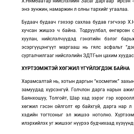
Х.Нямбаатар нийслэлийн Засаг даргаар “ирсэн”
энэ зунжин, намаржин л олны тархийг угаалаа.
Будаач будаач гэхээр сахлаа будав гэгчээр Х.
хучсан жишээ ч байна. Тодруулбал, өнгөрсөн
хуулан, нийслэлчүүдэд гэнэтийн бэлэг бар
эсэргүүцэнгүүт маргааш нь гялс асфальт “дэ
сурталчилгааг нийслэлийн ЗДТГ-ын цахим хуудас
ХҮРТЭЭМЖТЭЙ ХӨГЖИЛ ҮГҮЙЛЭГДЭЖ БАЙНА
Харамсалтай нь, хотын даргын “косметик” захын
замуудад хүрсэнгүй. Голчлон дарга нарын ажил
Баянхошуу, Толгойт, Шар хад зэрэг гэр хороол
хөгжил гэсэн ойлголт ер байхгүй, дарга нар 
хэдийн тогтсоныг эл жишээ нотолно. Хүртээм
илэрхийлэх уг жишээг нүүрээ будчихаад хүзүүнд