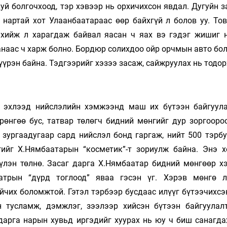
уй болгочхоод, тэр хэвээр нь орхичихсон явдал. Дугуйн 
 нартай хот Улаанбаатараас өөр байхгүй л болов уу. Тов
л хийж л харагдаж байвал яасан ч яах вэ гэдэг жишиг 
наас ч харж болно. Бордюр солихдоо ойр орчмын авто бол
үрэн байна. Тэдгээрийг хэзээ засаж, сайжруулах нь тодор
с эхлээд нийслэлийн хэмжээнд маш их бүтээн байгуул
рөнгөө бус, татвар төлөгч бидний мөнгийг дур зоргооро
 зургаадугаар сард нийслэл бонд гаргаж, нийт 500 тэрбу
гийг Х.Нямбаатарын “косметик”-т зориулж байна. Энэ х
үлэн төлнө. Засаг дарга Х.Нямбаатар бидний мөнгөөр х
аатрын “дүрд тоглоод” яваа гэсэн үг. Хэрэв мөнгө 
йчих боломжтой. Гэтэл тэрбээр бусдаас илүүг бүтээчихсэ
 тусламж, дэмжлэг, зээлээр хийсэн бүтээн байгуулал
дарга нарын хувьд иргэдийг хуурах нь юу ч биш санагдах