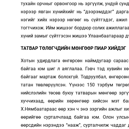
тухайн орчныг орвонгоор нь эргүүлж, ундуй сунд
нэрээр явган хүнийхийг нь “дээрэмддэг” дарга
нэгийг хийх нэрээр нөгөөг нь сүйтгэдэг, ажи
тогтчихож. Ийм жишээг бордюр солих ажиллагаа
хүний замыг сүйтгэсэн жишээ Улаанбаатараар дү
ТАТВАР ТӨЛӨГЧДИЙН МӨНГӨӨР ПИАР ХИЙДЭГ
Хотын удирдлага өнгөрсөн наймдугаар сараа
байгаа юм шиг л аяглалаа. Гэвч тэд хувийн хө
байгааг мартаж болохгүй. Тодруулбал, өнгөрсөн
татан төвлөрүүлсэн. Үүнээс 150 тэрбум төгрө
нийслэлийн төсөв буюу татварын мөнгөөр эргү
хуччихаад, өөрийн хөрөнгөөр хийсэн мэт б
Х.Нямбаатараас өөр хэн ч энэ зэргийн ажлыг хи
өөрийгөө сурталчлаад байгаа юм. Олон улсын
өөрсдийн нэрэндээ “нааж”, сурталчилж чаддаг 