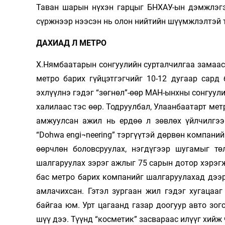
Таван шарын нүхэн гарцыг БНХАУ-ын дэмжлэгэ
сүржнээр нээсэн нь олон нийтийн шүүмжлэлтэй т
ДАХИАД Л МЕТРО
Х.Нямбаатарын сонгуулийн сурталчилгаа замаас
метро барих гүйцэтгэгчийг 10-12 дугаар сард
эхлүүлнэ гэдэг “зөгнөл”-өөр МАН-ынхны сонгуул
халилаас тэс өөр. Тодруулбал, Улаанбаатарт мет
амжуулсан ажил нь ердөө л зөвлөх үйлчилгээ
“Dohwa еngi¬neering” тэргүүтэй дөрвөн компани
өөрчлөн боловсруулах, нэгдүгээр шугамыг тө
шалгаруулах зэрэг ажлыг 75 сарын дотор хэрэгж
бас метро барих компанийг шалгаруулахад дээр
амлачихсан. Гэтэл зургаан жил гэдэг хугацаа
байгаа юм. Урт цагаанд газар доогуур авто зог
шүү дээ. Түүнд “косметик” засвараас илүүг хийж ч