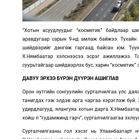
Олимп 2024
“Хотын асуудлуудыг “косметик” байдлаар ш
аравдугаар сарын 9-нд амлаж байжээ. Тухайн 
шийдвэрийг дөнгөж гаргаад байсан юм. Түүн
Х.Нямбаатар хэлснээсээ эсрэг ажиллажээ. То
суурьтайгаар шийдвэрлэх бус, харин “косметик” 
ДАВУУ ЭРХЭЭ БҮРЭН ДҮҮРЭН АШИГЛАВ
Орон нутгийн сонгуулийн сурталчилгаа улс дая
танигдах гэж элдэв арга чаргаа хэрэглэж буй.
удирдлагууд, ялангуяа хотын дарга Х.Нямбаат
хойш л “гудамжинд гарч”, сурталчилгаагаа эхлүү
Сурталчилгааны гол хэсэг нь Улаанбаатарт н