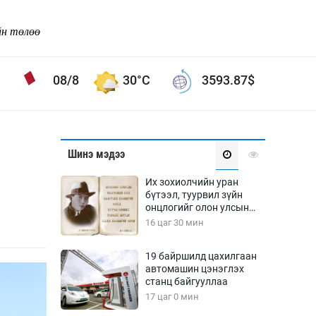
йн төлөө
08/8
30°C
3593.87
$
Соёл урлаг
Шинэ мэдээ
ой хөгжлийн зорилго -
Сонгодог урлаг
Их зохиолчийн уран
Ардын урлаг
бүтээл, туурвил зүйн
онцлогийг олон улсын
Дүрслэх урлаг
судлаачид хэлэлцлээ
16 цаг 30 мин
Өв соёл
таг
Кино урлаг
19 байршилд цахилгаан
автомашин цэнэглэх
 орчин
Цирк
станц байгууллаа
ол
17 цаг 0 мин
Рок поп, хип хоп
энд