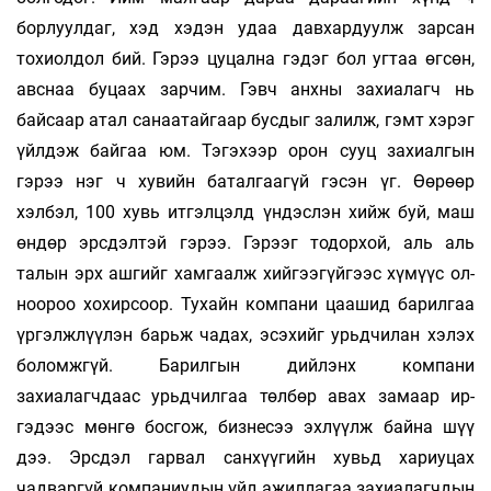
борлуулдаг, хэд хэдэн удаа давхардуулж зар­сан
тохиолдол бий. Гэрээ цуцална гэдэг бол уг­таа өг­сөн,
авснаа буцаах зарчим. Гэвч анхны за­­хиа­лагч нь
байсаар атал санаатайгаар бусдыг за­лилж, гэмт хэрэг
үйлдэж байгаа юм. Тэгэхээр орон сууц захиалгын
гэрээ нэг ч хувийн ба­­тал­гаагүй гэсэн үг. Өөрөөр
хэлбэл, 100 хувь ит­­гэл­­цэлд үндэслэн хийж буй, маш
өндөр эрс­­­дэл­­тэй гэрээ. Гэрээг тодорхой, аль аль
талын эрх аш­гийг хамгаалж хийгээгүйгээс хүмүүс ол­
ноо­роо хохирсоор. Тухайн компани цаа­шид ба­­­рил­­гаа
үргэлжлүүлэн барьж чадах, эсэ­хийг урьд­­­чи­лан хэлэх
боломжгүй. Барил­­гын дий­­­­­лэнх ком­­­­­­пани
захиалагчдаас урьдчилгаа төл­­­­­­бөр авах за­­­­­маар ир­­
гэдээс мөнгө босгож, биз­­­не­сээ эх­­­­лүүлж байна шүү
дээ. Эрсдэл гар­вал сан­­хүү­­­­гийн хувьд ха­­­­­­­риу­цах
чадваргүй компа­­ниу­­­дын үйл ажил­­­­­­­ла­­гаа захиалагчдын