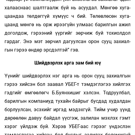
халаас­наас шалт­­­­гаалж буй нь асуудал. Мөн­гөө хуга­­
цаан­даа төл­дөг­­­­­­гүй хү­­­­мүүс ч бий. Төлөвлөсөн ху­­­га­­
цаанд мөнгө нь орж и­рээгүйн улмаас ба­рил­гын ажил
до­­гол­­­­дож, гэ­­рээний үүргийг зөр­чиж буй тохиол­­дол
гар­­­даг. Энэ мэт зөрчил да­гуул­сан орон сууц за­хиал­
гын гэ­­­рээ өндөр эрс­­­дэл­­тэй” гэв.
Шийдвэрлэх арга зам бий юү
Үүнийг шийдвэрлэх нэг арга нь орон сууц за­хиал­­­гын
гэрээ хийсэн бол заавал УБЕГ-т тэм­­­дэг­­­­лэ­гээ хийлгэх
гэдгийг өмгөөлөгч Б.Буян­­­­­­­хи­шиг хэл­­­­сэн. Тодруулбал,
барилгын ком­па­­­­­ниуд ту­­­­хайн бай­­рыг бусдад худалдан
бор­­луул­­­­сан, эсэ­­­­­хийг ир­­­гэд мэ­­дэхгүй. Тийм учир үүнд
дө­рөө­­­­­­­лөн давуу бай­­­­­дал үүсгэж, залилан мэх­­­лэх гэмт
хэ­рэг үйл­дэж буй. Хэрэв УБЕГ-аас гэ­­­рээг үн­­­­­дэс­­­­лэн
тэм­­дэг­­­­­­лэ­гээ хийсэн бол бусдыг за­­­ли­лах бо­­­­­ломж­­­­гүй