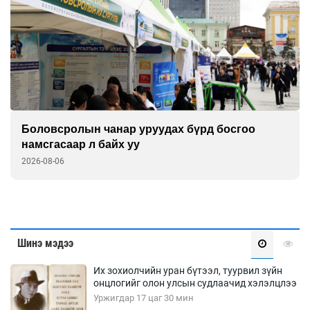
Боловсролын чанар уруудах бүрд босгоо
намсгасаар л байх уу
2026-08-06
Шинэ мэдээ
Их зохиолчийн уран бүтээл, туурвил зүйн
онцлогийг олон улсын судлаачид хэлэлцлээ
Уржигдар 17 цаг 30 мин