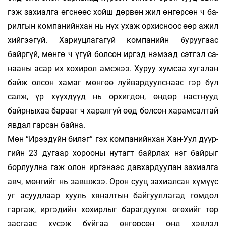
гэж за­хиалга өгснөөс хойш дөрвөн жил өн­­гөр­­сөн ч ба­­­
рил­­­­­­­­­­­­­гын компанийнхан нь нүх у­хаж ор­хис­ноос өөр ажил
хийгээгүй. Ха­­­­риуц­ла­­гагүй компанийн бу­руугаас
байргүй, мөнгө ч үгүй болсон иргэд нэ­мээд сэтгэл са­
нааны асар их хохирол амсжээ. Ху­руу хумсаа ху­галан
байж ол­сон хамаг мөнгөө луйвар­­дуулснаас гэр бүл
салж, үр хүүхдүүд нь орхиг­дон, өндөр наст­­нууд
байрныхаа барааг ч харал­­гүй өөд бол­­­сон ха­­­­рамсалтай
явдал гарсан байна.
Мөн “Ирээдүйн билэг” гэх компанийнхан Хан-­Уул дүүр­
гийн 23 дугаар хорооны нутагт байр­­­­­­лах нэг байрыг
борлуулна гэж олон иргэнээс дав­­­­­хар­­дуулан захиалга
авч, мөнгийг нь завш­жээ. Орон сууц захиалсан хүмүүс
уг асуудлаар хууль хя­­­нал­тын байгууллагад гомдол
гаргаж, иргэдийн хо­хир­лыг барагдуулж өгөхийг төр
засгаас хү­­­сэж буйгаа өнгөрсөн онд хэвлэл