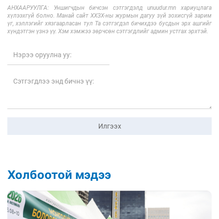
АНХААРУУЛГА: Уншигчдын бичсэн сэтгэгдэлд unuudur.mn хариуцлага
хүлээхгүй болно. Манай сайт ХХЗХ-ны журмын дагуу зүй зохисгүй зарим
үг, хэллэгийг хязгаарласан тул Та сэтгэгдэл бичихдээ бусдын эрх ашгийг
хүндэтгэн үзнэ үү. Хэм хэмжээ зөрчсөн сэтгэгдлийг админ устгах эрхтэй.
Илгээх
Холбоотой мэдээ