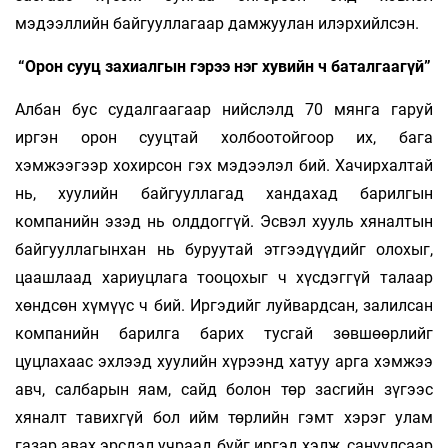
мэдээллийн бай­­­­­гуул­­­­­лагаар дамжуулан илэрхийлсэн.
“Орон сууц захиалгын гэрээ нэг хувийн ч баталгаагүй”
Албан бус судалгаагаар нийслэлд 70 мянга га­руй
иргэн орон сууцтай холбоотойгоор их, бага
хэмжээгээр хохирсон гэх мэдээлэл бий. Ха­чирхалтай
нь, хуулийн байгууллагад хан­да­хад барилгын
компанийн эзэд нь олддог­гүй. Эс­­вэл хууль хяналтын
байгууллагынхан нь бу­­­руутай этгээдүүдийг олохыг,
цаашлаад ха­­риуц­­­лага тооцохыг ч хүсдэггүй талаар
хөнд­­сөн хүмүүс ч бий. Иргэдийг луйвардсан, залил­сан
ком­­­панийн барилга барих тусгай зөвшөөр­лийг
цуцлахаас эхлээд хуулийн хүрээнд хатуу арга хэм­жээ
авч, салбарын яам, сайд болон төр засгийн зү­гээс
хяналт тавихгүй бол ийм төр­лийн гэмт хэ­рэг улам
газар авах эрсдэл учраад буйг иргэд хэлж, сануулсаар