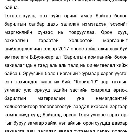
байна.
Тэгвэл хууль, эрх зүйн орчин ямар бай­гаа болон
барилгын салбар дахь залилан нэ­­­мэгд­сэн, эсэхийг
мэргэжлийн хүнээс нь тод­­­­­руул­лаа. Орон сууц
захиалгын гэрээтэй хол­боо­­­­­­той мар­­гааныг
шийдвэрлэх чиглэлээр 2017 оноос хойш ажиллаж буй
өмгөөлөгч Б.Буян­жар­­гал “Ба­­рил­­гын компанийн бо­­­лон
захиалагч­­­­дын гээд аль аль талд нь би өм­гөө­­­лөл хийж
байсан. Эрүү­гийн болон иргэ­ний жур­­маар хэ­­рэг үүс­гэ­
сэн тохиолдол маш их бий. “Ковид-19” цар тахлын
улмаас улс ор­нууд эдийн зас­­гийн хямралд өртөж,
барилгын мате­риалын үнэ нэ­мэгдсэнтэй
холбоотойгоор тө­лөв­­лөгөө­гүй зар­­дал ихэссэн зэргээр
компа­­­ниуд хүнд бай­далд орсон. Гэвч үүнээс гарах ар­­­
гыг бу­руу за­маар хайж, нэг айлын орон сууцад дав­хар
за­хиалга авч, залилах явдал түгээмэл га­­­­рах бол­­сон