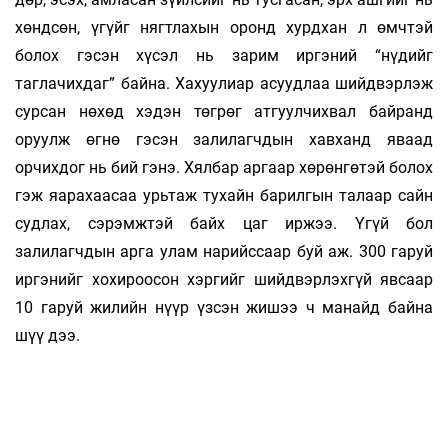
хөндсөн, үгүйг нягтлахын оронд хурд­­­хан л өмчтэй
болох гэсэн хүсэл нь за­рим ир­­­­гэ­­ний “нүдийг
таглачихдаг” байна. Хахуу­лиар асуудлаа шийдвэрлэж
сурсан нөхөд хэдэн төг­­рөг атгуулчихвал байранд
оруулж өгнө гэ­сэн залилагчдын хавханд яваад
орчихдог нь бий гэнэ. Хялбар аргаар хөрөнгөтэй болох
гэж яа­­рахаасаа урьтаж тухайн барилгын та­лаар сайн
судлах, сэрэмжтэй байх цаг иржээ. Үгүй бол
залилагчдын арга улам нарийссаар буй аж. 300 гаруй
иргэнийг хохироосон хэргийг шийд­­­вэрлэхгүй явсаар
10 гаруй жилийн нүүр үз­сэн жишээ ч манайд байна
шүү дээ.