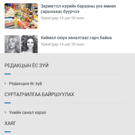
Зарим гол нэрийн барааны үнэ өмнөх
сарынхаас буурчээ
Уржигдар 15 цаг 00 мин
Хиймэл оюун хяналтаас гарч байна
Уржигдар 14 цаг 30 мин
РЕДАКЦЫН ЁС ЗҮЙ
Эмэгтэйчүүд Бээжин, эрэгтэйчүүд Японд
бэлтгэл базаахаар хилийн дээс алхлаа
Уржигдар 14 цаг 00 мин
Редакцын ёс зүй
СУРТАЛЧИЛГАА БАЙРШУУЛАХ
АНУ-ын Цэргийн кибер командлалаын
ажилтнууд амиа хорлох явдал эрс
нэмэгджээ
Үнийн санал харах
Уржигдар 13 цаг 52 мин
ХАЯГ
Монголын шигшээ Хонконгийн багийг ялж,