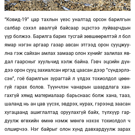
“Ковид-19” цар тахлын үеэс у­нал­­­­­­тад орсон ба­рилгын
сал­­­­­­бар сэ­­­хэл авалгүй бай­­­саар эцэс­­тээ луй­­­­варч­­­­дын
үүр бол­­­­жээ. Ба­­­рилга ба­­­рих тусгай зөв­шөө­­рөл­­­тэй л бол
ямар нэ­­­­­гэн ар­­­гаар газар ав­­­­сан этгээд орон сууц­­­­­­­жуу­
лна гэж сай­хан амлах за­­­маар олон хү­нийг за­­лилах яв­
дал гаарс­­­­­ныг хууль­­­­­­­­­­чид хэлж байна. Гэвч эц­сийн дүн­­­­
дээ орон сууц захиалсан ир­гэд цаа­­­­­­­­­сан дээр “сүн­­­дэр­­­лэ­­
сэн”, гоё ба­­­рилгын зу­­раг­тай л үлдэх тохиол­дол цөөн­­
гүй га­­рах бо­­­­­лов. Түүнчлэн ча­­­­­на­рын шаард­лага хан­­­­
гахгүй хямд материалаар барьс­­­­наас болж хана, тааз,
шаланд нь ан цав үү­сэх, эвд­­­­рэх, ну­­рах, гэ­­рээнд заасан
хуга­цаанд ашиг­­лал­тад оруу­­лах­­гүй байх, түл­хүүр гар­­­­
дуулж өгөхийн өмнө нэмж мөнгө нэ­хэх тохиолдол ч
олширчээ. Нэг бай­рыг олон хүнд давхардуулж за­рах