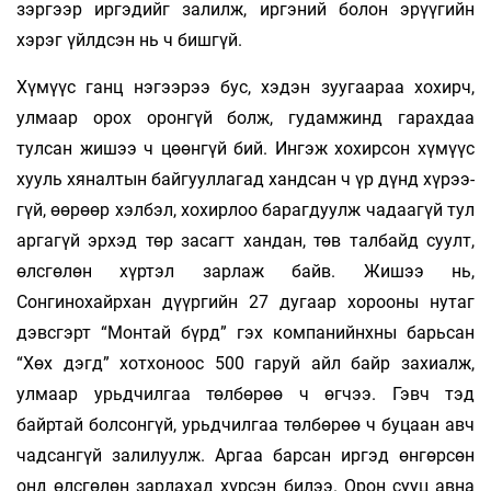
зэр­гээр иргэдийг залилж, ир­­­гэ­­ний болон эрүү­­­гийн
хэрэг үйлд­­­сэн нь ч бишгүй.
Хүмүүс ганц нэгээрээ бус, хэдэн зуу­гаа­­раа хо­­хирч,
улмаар орох оронгүй болж, гу­­­дамжинд гарахдаа
тулсан жишээ ч цөөн­­­­гүй бий. Ингэж хохирсон хүмүүс
хууль хя­­­­­­­нал­­­тын бай­­гууллагад хандсан ч үр дүнд хү­рээ­­­­­
гүй, өө­­­рөөр хэлбэл, хохирлоо барагдуулж ча­­­­даа­­­­­гүй тул
аргагүй эрхэд төр засагт хандан, төв тал­­­байд суулт,
өлсгөлөн хүртэл зарлаж байв. Жи­шээ нь,
Сонгинохайрхан дүүргийн 27 ду­­гаар хо­­­­рооны нутаг
дэвсгэрт “Монтай бүрд” гэх ком­­­­­­па­­­­­нийн­­­хны барьсан
“Хөх дэгд” хот­хо­­ноос 500 га­руй айл байр захиалж,
улмаар урьд­­чил­гаа төл­­­­­­­бөрөө ч өг­чээ. Гэвч тэд
байртай бол­­сон­гүй, урьд­­­­­чилгаа төл­бөрөө ч буцаан авч
чадсангүй за­ли­­­­луул­ж. Ар­­гаа барсан иргэд өнгөр­­­­сөн
онд өлс­­гөлөн зар­­­лахад хүрсэн билээ. Орон сууц авна