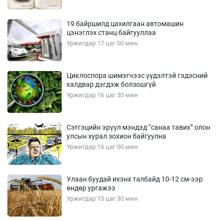
19 байршилд цахилгаан автомашин
цэнэглэх станц байгууллаа
Уржигдар 17 цаг 00 мин
Циклоспора шимэгчээс үүдэлтэй гэдэсний
халдвар дэгдэж болзошгүй
Уржигдар 16 цаг 30 мин
Сэтгэцийн эрүүл мэндэд “санаа тавих” олон
улсын хурал зохион байгуулна
Уржигдар 16 цаг 00 мин
Улаан буудай ихэнх талбайд 10-12 см-ээр
өндөр ургажээ
Уржигдар 15 цаг 30 мин