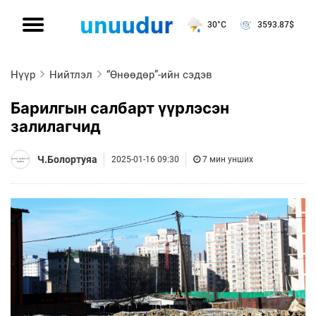
30°C
3593.87
$
Нүүр
Нийтлэл
“Өнөөдөр”-ийн сэдэв
Барилгын салбарт үүрлэсэн
залилагчид
Ч.Болортуяа
2025-01-16 09:30
7 мин унших