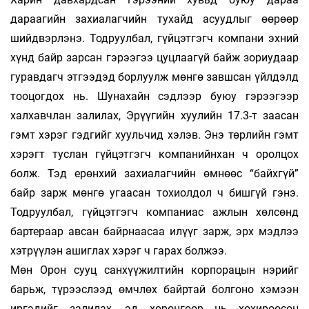
дараагийн захиалагчийн тухайд асуудлыг өө­рөөр
шийдвэрлэнэ. Тодруулбал, гүйцэтгэгч ком­пани эхний
хүнд байр зарсан гэрээгээ цуц­­лаа­гүй байж зориудаар
гуравдагч этгээдэд бор­луулж мөнгө завшсан үйлдэлд
тооцогдох нь. Шу­­нахайн сэдлээр буюу гэрээгээр
халхав­­ч­­лан залилах, Эрүүгийн хуулийн 17.3-т заа­­сан
гэмт хэрэг гэдгийг хуульчид хэлэв. Энэ төр­­­лийн гэмт
хэрэгт туслан гүйцэтгэгч компа­­нийн­­хан ч оролцох
болж. Тэд ерөнхий захиалаг­­­­­чийн өм­­­­нөөс “байхгүй”
байр зарж мөнгө уга­­а­­сан то­хиол­дол ч бишгүй гэнэ.
Тодруулбал, гүйцэт­­­­гэгч ком­­­­­­паниас ажлын хөлсөнд
бартераар ав­­­сан байр­­­­­наасаа илүүг зарж, эрх мэдлээ
хэтрүү­­лэн ашиг­­­­лах хэрэг ч гарах болжээ.
Мөн Орон сууц санхүүжилтийн корпора­цын нэ­рийг
барьж, түрээслээд өмчлөх байртай бол­гоно хэмээн
иргэдийг залилах, эд хөрөн­гөөр нь хо­хироосон