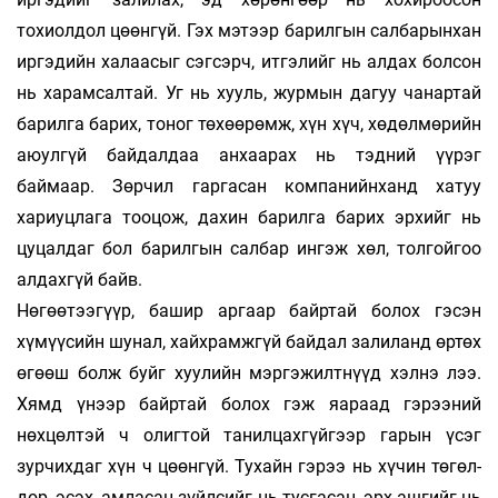
тохиолдол цөөнгүй. Гэх мэ­­­­тээр ба­­рилгын салбарынхан
иргэдийн халаа­­сыг сэг­сэрч, итгэлийг нь алдах болсон
нь харам­­­сал­­­­тай. Уг нь хууль, журмын дагуу чанартай
ба­­­рилга ба­­рих, тоног төхөөрөмж, хүн хүч, хөдөл­мө­­­­рийн
аюулгүй байдалдаа анхаарах нь тэдний үү­рэг
баймаар. Зөрчил гаргасан компа­нийн­­­ханд хатуу
хариуцлага тооцож, дахин ба­рилга ба­­рих эрхийг нь
цуцалдаг бол барилгын сал­­бар ин­­­­­­­­­­­­­гэж хөл, толгойгоо
алдахгүй байв.
Нөгөөтээгүүр, башир аргаар байртай бо­лох гэсэн
хүмүүсийн шунал, хайхрамжгүй бай­дал залиланд өртөх
өгөөш болж буйг хуу­­лийн мэр­гэжилтнүүд хэлнэ лээ.
Хямд үнээр байр­­тай бо­лох гэж яараад гэрээний
нөхцөлтэй ч олиг­той та­нилцахгүйгээр гарын үсэг
зурчих­­даг хүн ч цөөнгүй. Тухайн гэрээ нь хүчин төгөл­
дөр, эсэх, ам­ласан зүйлсийг нь тусгасан, эрх аш­­гийг нь