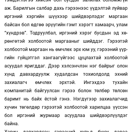
аж. Барилгын салбар дахь гэ­рээ­­­нээс үүдэлтэй луй­вар
иргэний хэргийн шүү­хээр шийдвэрлэ­дэг мар­­­гаан
байсан бол өд­гөө эрүү­гийн гэмт хэ­­рэгт ха­маарч, улам
“хүнд­­рэв”. Тод­руулбал, ир­­­гэ­ний хэрэг бусдын эд хө­­
рөн­­гөтэй холбоотой мар­гааныг шийддэг. Гэрээ­­тэй
хол­­боотой мар­­гаан нь өмчлөх эрх юм уу, гэрээ­­ний үүр­
гийн гүй­цэт­­гэл хангаагүйгээс цуцлахтай хол­­­боо­­­той
асуу­­дал яригддаг. Дээр хэлсэнчлэн нэг бай­рыг олон
хүнд дав­­хардуулж худалдсан то­­хиол­­­­­­долд эх­ний
захиалагч өмчлөх эрхтэй. Ин­­гэх­дээ ту­хайн
компанитай байгуулсан гэрээ бо­лон төл­бөр төлсөн
баримт нь байх ёстой гэнэ. Нэг­­дү­­гээр захиалагчид
хүчин төгөлдөр гэрээ­­тэй хол­­­­боо­­­той харилцаа үүссэн
бол иргэний жур­­­­­­маар асуудлаа шийдвэрлүүлдэг
байна.
Харин давхардсан гэрээний хувьд буюу да­раа