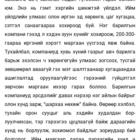
юм. Энэ нь гэмт хэргийн шинж­­тэй үйл­­­дэл. Ийм
үйлдлийн улмаас олон иргэн эд хө­­­­­­рөнгө, цаг хугацаа,
сэтгэл санаагаараа хохи­роод буй. Нэг барилгын
компани гэхэд л хэдэн зуун хүнийг хохироож, 200-300-
гаараа иргэ­­­ний хэрэгт маргаан үүсгээд явж байна.
Тухайл­бал, компаниуд хувь хүний газрыг авч ба­­рилга
барьж эхэлсэн ч хөрөнгөгүйн улмаас зогсоох, тус­­­гай
зөвшөөрөл аваагүй гэх мэт шалтгаанаар ху­­гацаандаа
ашиглалтад оруулаагүйгээс гэрээ­ний гүйцэтгэл
зөрчсөн маргаан ихээр гарах бол­­лоо. Барилгын
компаниуд эрсдэлийг да­вах нэ­рээр нэг айлын байрыг
олон хүнд зарж, “шар­­хаа нөхөж” байна. Өөрөөр хэлбэл,
ту­хайн орон сууцыг аль хэдийн худалдан бор­­­
луулчихсан, тэр гэрээгээ цуцлаагүй байж дараагийн
хүнд нь борлуулж, зохиомол байдлыг зориудаар бий
болгодог. Ийм маягаар дараа дараагийн хүнд ч