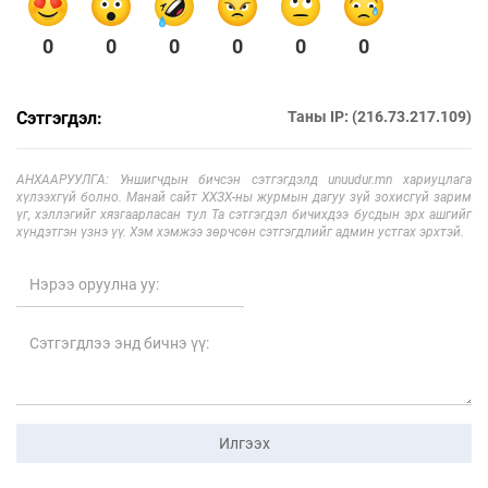
0
0
0
0
0
0
Сэтгэгдэл:
Таны IP: (216.73.217.109)
АНХААРУУЛГА: Уншигчдын бичсэн сэтгэгдэлд unuudur.mn хариуцлага
хүлээхгүй болно. Манай сайт ХХЗХ-ны журмын дагуу зүй зохисгүй зарим
үг, хэллэгийг хязгаарласан тул Та сэтгэгдэл бичихдээ бусдын эрх ашгийг
хүндэтгэн үзнэ үү. Хэм хэмжээ зөрчсөн сэтгэгдлийг админ устгах эрхтэй.
Илгээх