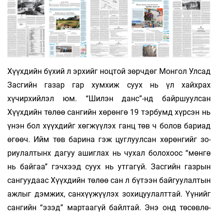
Хүүхдийн бүхий л эрхийг ноцтой зөрчдөг Монгол Улсад
Засгийн газар гар хумхиж суух нь үл хайхрах
хүчирхийлэл юм. “Шилэн данс”-нд байршуулсан
Хүүхдийн төлөө сангийн хө­рөнгө 19 тэрбумд хүрсэн нь
үнэн бол хүүхдийг хөг­­­жүүлэх ганц төв ч болов бариад
өгөөч. Ийм төв барина гэж цуглуулсан хөрөнгийг зо­­­
риу­­лалтынх дагуу ашиглах нь чухал боло­­­хоос “мөнгө
нь байгаа” гэчхээд суух нь утга­гүй. Засгийн газрын
сангуудаас Хүүх­дийн тө­­­лөө сан л бүтээн байгуулалтын
ажлыг дэм­­жих, санхүүжүүлэх зохицуулалттай. Үү­нийг
сан­гийн “эзэд” мартаагүй байлтай. Энэ онд төсөвлө­