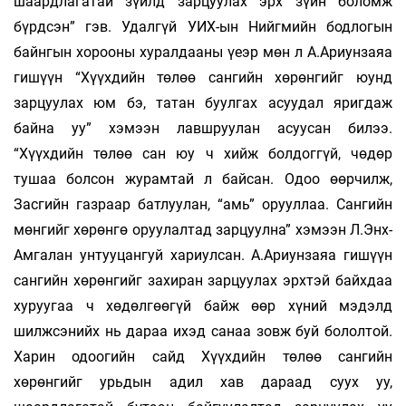
шаардлагатай зүйлд зарцуулах эрх зүйн боломж
бүрдсэн” гэв. Удал­­­­­гүй УИХ-ын Нийгмийн бодлогын
байн­гын хорооны хуралдааны үеэр мөн л А.Ариун­­заяа
гишүүн “Хүүхдийн төлөө сангийн хөрөн­­гийг юунд
зарцуулах юм бэ, татан буулгах асуу­дал яригдаж
байна уу” хэмээн лавшруулан асуу­сан билээ.
“Хүүхдийн төлөө сан юу ч хийж бол­дог­гүй, чөдөр
тушаа болсон журамтай л бай­сан. Одоо өөрчилж,
Засгийн газраар батлуу­­лан, “амь” орууллаа. Сангийн
мөнгийг хөрөнгө оруу­лал­­­тад зарцуулна” хэмээн Л.Энх-
Амгалан ун­туу­цангуй хариулсан. А.Ариунзаяа гишүүн
сан­гийн хө­­рөнгийг захиран зарцуулах эрх­­тэй байх­­­­даа
хуруугаа ч хөдөлгөөгүй байж өөр хүний мэдэлд
шилжсэнийх нь дараа ихэд са­­наа зовж буй бололтой.
Харин одоогийн сайд Хүүхдийн төлөө сангийн
хөрөнгийг урьдын адил хав да­раад суух уу,