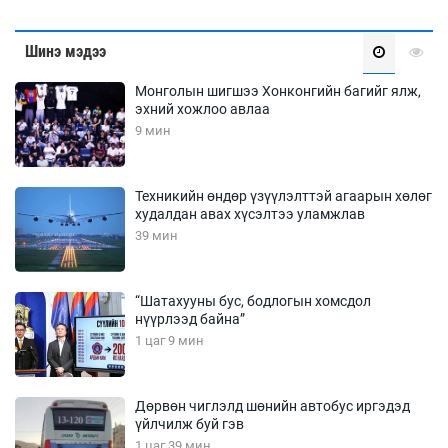
Шинэ мэдээ
Монголын шигшээ Хонконгийн багийг ялж,
эхний хожлоо авлаа
9 мин
Техникийн өндөр үзүүлэлттэй агаарын хөлөг
худалдан авах хүсэлтээ уламжлав
39 мин
“Шатахууны бус, бодлогын хомсдол
нүүрлээд байна”
1 цаг 9 мин
Дөрвөн чиглэлд шөнийн автобус иргэдэд
үйлчилж буй гэв
1 цаг 39 мин