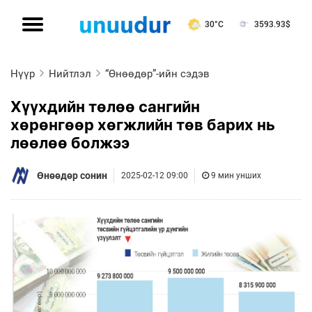
30°C
3593.93
$
Нүүр
Нийтлэл
“Өнөөдөр”-ийн сэдэв
Хүүхдийн төлөө сангийн
хөрөнгөөр хөгжлийн төв барих нь
лөөлөө болжээ
Өнөөдөр сонин
2025-02-12 09:00
9 мин унших