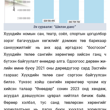
Эх сурвалж: “Шилэн данс”
Хүүхдийн номын сан, театр, соёл, спор­тын цогцолбор
зэрэг багачуудын хөгж­лийг дэмжих төв барихаар
санхүүжилтийг нь анх ард иргэдээс “босгосон”
Хүүхдийн төлөө сан­гийн хөрөнгөөр хийсэн ганц ч
бүтээн бай­гуулалт өнөөдөр алга. Одоогоос дөрвөн жи­
лийн өмнө буюу 2021 оны дөрөвдүгээр сард Зас­гийн
газраас Хүүхдийн төлөө санг сэргээн бай­гуулсан
билээ. Үүнээс хойш сангийн хөрөнгөөр чу­хам юу
хийсэн талаар “Өнөөдөр” сонин 2023 онд хөндөж,
асуудал дэвшүүлсэн цуврал нийт­лэл бичиж байв.
Өөрөөр хэлбэл, тус санд төв­­лөр­­сөн хөрөнгийг
зориулалтынх нь дагуу буюу хүүхдэд зориулсан