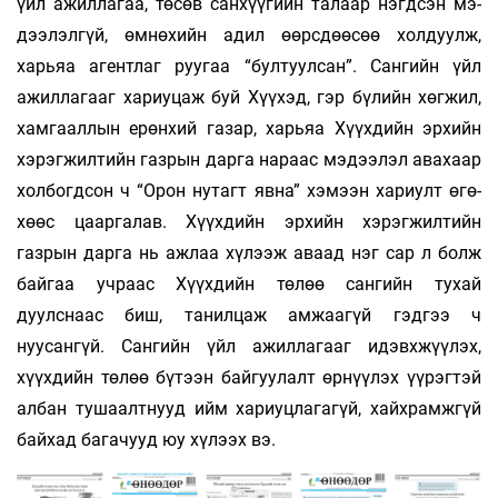
үйл ажил­лагаа, төсөв санхүүгийн талаар нэгдсэн мэ­­
дээлэлгүй, өмнөхийн адил өөрсдөөсөө хол­­­дуулж,
харьяа агентлаг руугаа “бултуулсан”. Сан­гийн үйл
ажиллагааг хариуцаж буй Хүүхэд, гэр бүлийн хөгжил,
хамгааллын ерөнхий газар, харьяа Хүүхдийн эрхийн
хэрэгжилтийн газ­рын дарга нараас мэдээлэл авахаар
холбогдсон ч “Орон нутагт явна” хэмээн хариулт өгө­­
хөөс цааргалав. Хүүхдийн эрхийн хэрэгжил­­­тийн
газрын дарга нь ажлаа хүлээж аваад нэг сар л болж
байгаа учраас Хүүхдийн төлөө сан­­гийн тухай
дуулснаас биш, танилцаж ам­жаагүй гэдгээ ч
нуусангүй. Сангийн үйл ажил­лагааг идэвхжүүлэх,
хүүхдийн төлөө бү­­­тээн байгуулалт өрнүүлэх үүрэгтэй
албан тушаалт­­нууд ийм хариуцлагагүй, хайхрамжгүй
байхад багачууд юу хүлээх вэ.