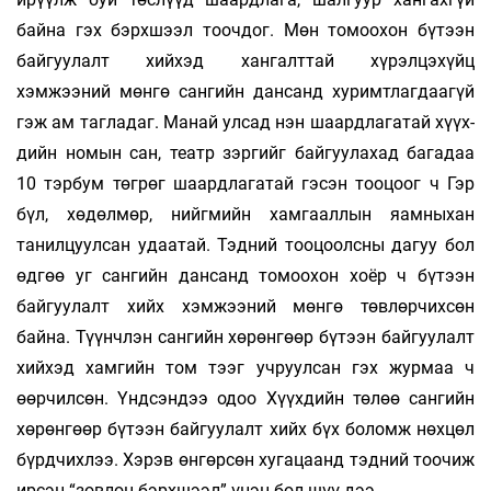
байна гэх бэрх­­­­­­шээл тооч­­дог. Мөн томоохон бүтээн
байгуу­­лалт хий­­­хэд хангалттай хүрэлцэхүйц
хэмжээний мөнгө сангийн дансанд хуримтлагдаагүй
гэж ам таг­­ладаг. Манай улсад нэн шаардлагатай хүүх­­
дийн номын сан, театр зэргийг байгуула­хад ба­­гадаа
10 тэрбум төгрөг шаардлага­тай гэ­­­сэн тоо­цоог ч Гэр
бүл, хөдөлмөр, нийг­мийн хам­­­­­­­­­­гаал­­лын яамныхан
танилцуулсан удаа­тай. Тэд­­ний тооцоолсны дагуу бол
өдгөө уг сан­гийн дан­­санд томоохон хоёр ч бүтээн
байгуу­лалт хийх хэмжээний мөнгө төвлөрчихсөн
байна. Түүнч­­­­­­лэн сангийн хөрөнгөөр бүтээн байгуу­­­­­­лалт
хийхэд хамгийн том тээг учруулсан гэх жур­­маа ч
өөрчилсөн. Үндсэндээ одоо Хүүхдийн тө­лөө сангийн
хөрөнгөөр бүтээн байгуулалт хийх бүх боломж нөхцөл
бүрдчихлээ. Хэрэв өнгөр­сөн хугацаанд тэдний тоочиж
ирсэн “зовлон бэрхшээл” үнэн бол шүү дээ.