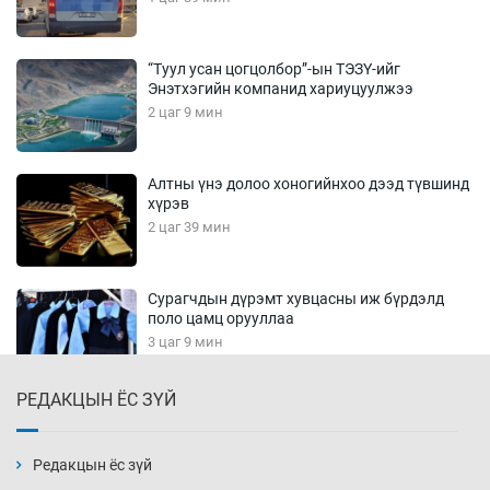
“Туул усан цогцолбор”-ын ТЭЗҮ-ийг
Энэтхэгийн компанид хариуцуулжээ
2 цаг 9 мин
Алтны үнэ долоо хоногийнхоо дээд түвшинд
хүрэв
2 цаг 39 мин
Сурагчдын дүрэмт хувцасны иж бүрдэлд
поло цамц орууллаа
3 цаг 9 мин
РЕДАКЦЫН ЁС ЗҮЙ
Шинжлэх ухаанаа хөсөр хаясан улс
чадваргүй мэргэжилтнүүд л “үйлдвэрлэдэг”
3 цаг 39 мин
Редакцын ёс зүй