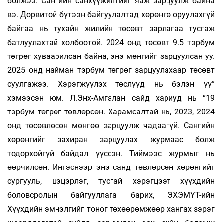
болжээ. Сан­­гийн сан­­­­­хүү­­жилтийг яаж зарцуулж байна
вэ. Дорви­­той бүтээн байгуулалтад хөрөнгө оруулах­гүй
байгаа нь тухайн жилийн төсөвт зарлагаа тус­гаж
батлуулахтай холбоотой. 2024 онд тө­­­­сөвт 9.5 тэрбум
төгрөг хуваарилсан байна, энэ мөн­гийг зарцуулсан уу.
2025 онд найман тэр­бум төгрөг зарцуулахаар төсөвт
суулгажээ. Хэ­­­рэгжүүлэх төслүүд нь бэлэн үү”
хэмээсэн юм. Л.Энх-Амгалан сайд хариуд нь “19
тэрбум төг­рөг төвлөрсөн. Харамсалтай нь, 2023, 2024
онд төсөвлөсөн мөнгөө зарцуулж чадаагүй. Сан­­­гийн
хөрөнгийг захиран зарцуулах жур­маас болж
тодорхойгүй байдал үүссэн. Тиймээс жур­­­­­­мыг нь
өөрчилсөн. Ингэснээр энэ санд төв­­­лөр­­­­сөн хөрөнгийг
сургууль, цэцэрлэг, тусгай хэ­­­рэг­­цээт хүүхдийн
боловсролын байгуул­лага ба­­рих, ЭХЭМҮТ-ийн
Хүүхдийн эмнэлгийг то­ног төхөөрөмжөөр хангах зэрэг