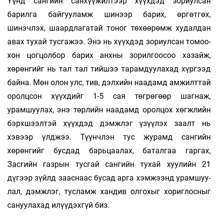
Үүнд сангийн сан­­­­хүүжилтээр хүүхдэд зориулсан
барилга бай­­гуу­­ламж шинээр барих, өргөтгөх,
шинэчлэх, шаард­­­­лагатай тоног төхөөрөмж худалдан
авах ту­­­­хай тусгажээ. Энэ нь хүүхдэд зориулсан то­­моо­
хон цогцолбор барих анхны зорилгоо­соо хазайж,
хөрөнгийг нь тал тал тий­­шээ тарамдуулахад хүргээд
байна. Мөн олон улс, тив, дэлхийн наадамд амжилттай
оролц­­сон хүүхдийг 1-5 сая төгрөгөөр шагнаж,
урамшуулах, энэ төрлийн наадамд оролцох хөгжлийн
бэрхшээлтэй хүүх­дэд дэмжлэг үзүү­лэх заалт нь
хэвээр үлджээ. Түүнчлэн тус жу­­рамд сангийн
хөрөнгийг бус­дад барьцаалах, баталгаа гаргах,
Засгийн газ­рын тусгай сангийн тухай хуулийн 21
дүгээр зүйлд зааснаас бусад арга хэмжээнд урамшуу­
лал, дэмжлэг, тусламж хандив олгохыг хо­­­риглосныг
сануулахад илүүдэхгүй биз.