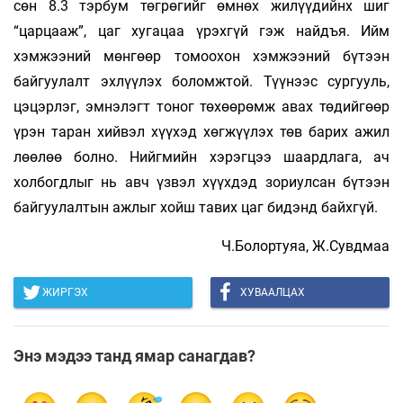
сөн 8.3 тэрбум төгрөгийг өмнөх жи­лүү­дийнх шиг
“царцааж”, цаг хугацаа үрэх­гүй гэж найдъя. Ийм
хэмжээний мөнгөөр то­моо­­хон хэм­жээ­ний бүтээн
байгуулалт эхлүү­лэх бо­ломж­той. Түүнээс сургууль,
цэцэрлэг, эмнэ­­лэгт то­­ног төхөөрөмж авах төдийгөөр
үрэн таран хийвэл хүүхэд хөгжүүлэх төв ба­рих ажил
лөөлөө болно. Нийгмийн хэрэгцээ шаард­лага, ач
холбогдлыг нь авч үзвэл хүүхдэд зо­­­­риулсан бүтээн
байгуулалтын ажлыг хойш тавих цаг бидэнд байхгүй.
Ч.Болортуяа, Ж.Сувдмаа
ЖИРГЭХ
ХУВААЛЦАХ
Энэ мэдээ танд ямар санагдав?