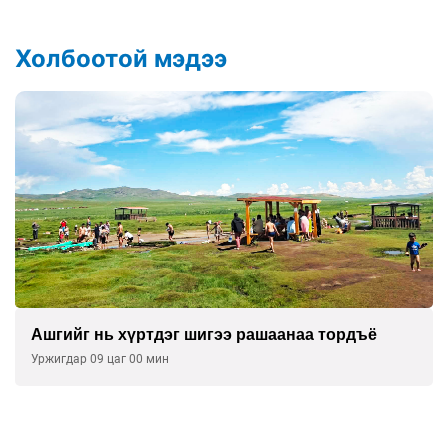
Холбоотой мэдээ
Ашгийг нь хүртдэг шигээ рашаанаа тордъё
Уржигдар 09 цаг 00 мин