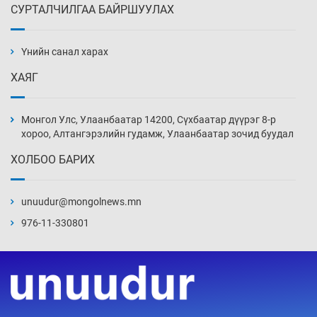
СУРТАЛЧИЛГАА БАЙРШУУЛАХ
Аппликэйшн хөгжүүлэхийн оронд ажлаа хий,
Г.Дамдинням сайд аа
Үнийн санал харах
4 цаг 9 мин
ХАЯГ
Эвдэрхий замаар түрээ барьж, иргэдийнхээ
халаасыг тэмтэрч эхэллээ
Монгол Улс, Улаанбаатар 14200, Сүхбаатар дүүрэг 8-р
4 цаг 39 мин
хороо, Алтангэрэлийн гудамж, Улаанбаатар зочид буудал
ХОЛБОО БАРИХ
Тэтгэлэг, хөнгөлөлттэй зээлийн санхүүжилт
саатсанаас олон оюутан төлбөрийн
дарамтад оров
unuudur@mongolnews.mn
20 цаг 9 мин
976-11-330801
Налайх дүүргийнхэн хошой аваргаар
шалгарлаа
20 цаг 39 мин