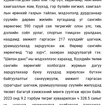
хамгааллын яам, Хүүхэд, гэр бүлийн хөгжил, хамгаал­
лын ерөн­­­­хий газрын тайлан, мэдээлэлд дурдса­наар
сүүлийн дөрвөн жилийн хугацаанд уг сан­­гийн
хөрөнгөөс 590 гаруй сая төгрөгийг олон улс, тив,
дэлхийн соёл урлаг, спортын тэмцээн урал­­даан,
наадамд амжилт гаргасан 217 хүүх­­дийг шаг­наж,
урамшуулахад зарцуулсан аж. Өө­рөөр сан­гийн
хөрөнгөнд “гар хүрч”, захиран зар­цуу­лаа­гүй гэх.
“Шилэн данс”-ны мэдээллээс ха­ра­­­­­хад, Хүүхдийн төлөө
сангийн хөрөн­гийг хол­бог­­­дох журмын дагуу
зарцуулахаар буюу хүүх­­­­дэд зориулсан бүтээн
байгуулалтыг сан­хүү­жүүлж, амжилт гаргасан
сурагчдыг шаг­наж, урамшуулахаар сүүлийн жилүүдэд
тө­сөвт багагүй хэмжээний мөнгө суулгаж ирсэн байв.
2023 онд 9.2 тэрбум төгрөг хуваарил­сан ч 328.5 саяыг
нь шагнал, урамшуулал хэлбэ­рээр тараажээ.