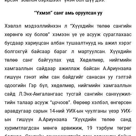
“Үхмэл” санг амь оруулсан уу
Хэвлэл мэдээллийнхэн л “Хүүхдийн төлөө сан­гийн
хөрөнгө юу болов” хэмээн үе үе асууж сураглахаас
бусдаар хариуцсан албан ту­­шаалт­нууд нь ажил хэрэг
болгохгүй байсаар бараг л мартуулсан. Хүүхдийн
төлөө санг байгуу­лах үед Хөдөлмөр, нийгмийн
хамгааллын сайдаар ажил­­лаж байсан А.Ариунзаяа
гишүүн гэнэт ийм сан байдгийг санасан уу гэлтэй
одоогийн Гэр бүл, хөдөлмөр, нийгмийн хамгааллын
сайд Л.Энх-­Амгалангаас тусгай сангийн санхүү­­жил­
тийн талаар асууж “цочоов”. Өөрөөр хэл­­бэл, өн­­­гөр­сөн
аравдугаар сарын 14-ний УИХ-ын чуул­­ганы үеэр УИХ-
ын гишүүн А.Ариун­заяа “Хүүх­­дийн төлөө санд
хуримтлагдсан мөнгө ар­­ви­­жиж, 19 тэрбум төгрөг