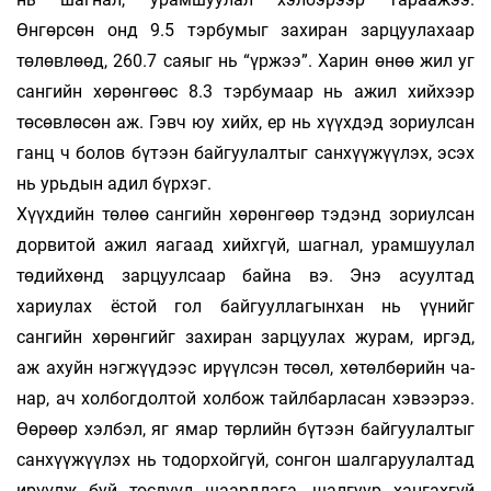
Өнгөрсөн онд 9.5 тэрбумыг за­хиран зарцуулахаар
төлөвлөөд, 260.7 саяыг нь “үржээ”. Харин өнөө жил уг
сангийн хөрөн­­гөөс 8.3 тэрбумаар нь ажил хийхээр
төсөвлө­сөн аж. Гэвч юу хийх, ер нь хүүхдэд зориулсан
ганц ч болов бүтээн байгуулалтыг санхүүжүү­­­лэх, эсэх
нь урьдын адил бүрхэг.
Хүүхдийн төлөө сангийн хөрөнгөөр тэдэнд зориулсан
дорвитой ажил яагаад хийх­гүй, шаг­нал, урамшуулал
төдийхөнд зарцуулсаар байна вэ. Энэ асуултад
хариулах ёстой гол бай­гуул­лагынхан нь үүнийг
сангийн хөрөнгийг за­­­хи­ран зарцуулах журам, иргэд,
аж ахуйн нэг­­­жүүдээс ирүүлсэн төсөл, хөтөлбөрийн ча­­
нар, ач холбогдолтой холбож тайлбарласан хэвээ­рээ.
Өөрөөр хэлбэл, яг ямар төрлийн бүтээн бай­­­гуу­­лалтыг
санхүүжүүлэх нь тодорхойгүй, сон­­гон шалгаруулалтад
ирүүлж буй төслүүд шаард­лага, шалгуур хангахгүй