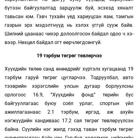
бүтээн байгуулалтад зар­­цуулж буй, эсэхэд хяналт
тавьсан юм. Гэвч ту­­хайн үед хариуцсан яам, тамгын
газрын эрх мэдэлтнүүд нь хэлэх үггүй сууж байв.
Шилний цаа­­наас чихэр долоолгосон бай­­­­дал одоо ч хэ­
вээр. Нөхцөл байдал огт өөрч­­лөгд­­­сөнгүй.
19 тэрбум төгрөг төвлөрчээ
Хүүх­дийн тө­­­лөө санд өнөөдрийг хүртэлх хугацаанд 19
тэрбум гаруй төгрөг цуглар­чээ. Тод­­­руул­бал, авто
тээврийн хэрэгслийн ул­сын ду­­­­­­гаар бор­­луулсны
орлогоос 16.9, “Хүүхдийн фонд” тө­рийн бус
байгууллагаас буюу соёл ур­лаг, спортын үйл
ажиллагаанаас 2.1 тэрбум, ир­­­­­­гэд, аж ахуйн
нэгжүүдийн хандиваас 17.2 сая төг­­рөг төвлөрүүлсэн
байна. Сүүлийн нэг жилд гэ­­­­хэд таван тэрбум төгрөг
хуримтлагдсан байх юм. Гэр бүл, хөдөлмөр, нийгмийн