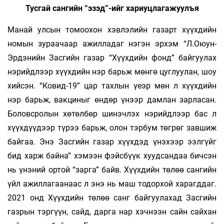
Тусгай сангийн “эзэд”-ийг хариуцлагажуулъя
Манай улсын томоохон хэвлэлийн газарт хүүх­дийн
номын зураачаар ажилладаг нэгэн эр­хэм “Л.Оюун-
Эрдэнийн Засгийн газар “Хүүх­­дийн фонд” байгуулах
нэрийдлээр хүүхдийн нэр барьж мөнгө цуглуулан, шоу
хийсэн. “Ко­­­вид-19” цар тахлын үеэр мөн л хүүхдийн
нэр барьж, вакциныг өндөр үнээр дамлан зарласан.
Бо­ловсролын хөтөлбөр шинэчлэх нэрийдлээр бас л
хүүхдүүдээр түрээ барьж, олон тэрбум төг­рөг завшиж
байгаа. Энэ Засгийн газар хүүх­дэд үнэхээр ээлгүйг
бид харж байна” хэ­мээн фэйсбүүк хуудсандаа бичсэн
нь үнэний ор­той “зарга” байв. Хүүхдийн төлөө сангийн
үйл ажил­лагаанаас л энэ нь маш тодорхой харагд­даг.
2021 онд Хүүхдийн төлөө санг байгуулахад Зас­гийн
газрын тэргүүн, сайд, дарга нар хэчнээн сайн сайхан