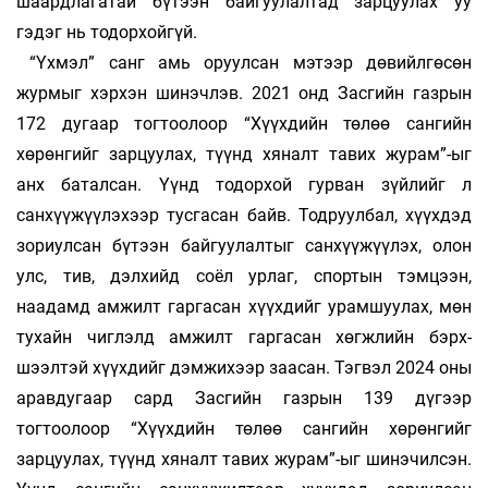
шаардлагатай бүтээн байгуулал­­тад зарцуулах уу
гэдэг нь тодорхойгүй.
“Үхмэл” санг амь оруулсан мэтээр дөвийл­гөсөн
журмыг хэрхэн шинэчлэв. 2021 онд Зас­гийн газрын
172 дугаар тогтоолоор “Хүүх­дийн төлөө сангийн
хөрөнгийг зарцуулах, түүнд хя­налт тавих журам”-ыг
анх баталсан. Үүнд то­­дорхой гурван зүйлийг л
санхүүжүүлэ­хээр тус­­га­сан байв. Тодруулбал, хүүхдэд
зориул­сан бү­­тээн байгуулалтыг санхүүжүүлэх, олон
улс, тив, дэлхийд соёл урлаг, спортын тэм­цээн,
наадамд ам­жилт гаргасан хүүхдийг урам­шуулах, мөн
ту­хайн чиглэлд амжилт гар­га­сан хөгжлийн бэрх­
шээлтэй хүүхдийг дэм­жи­хээр заасан. Тэг­вэл 2024 оны
аравдугаар сард Засгийн газрын 139 дүгээр
тогтоолоор “Хүүх­­дийн төлөө сан­гийн хөрөнгийг
зарцуулах, түүнд хяналт та­вих журам”-ыг шинэчил­сэн.