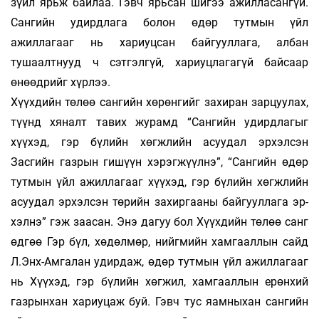
зүйл ярьж байлаа. Гэвч ярьсан ши­гээ ажилласангүй.
Сангийн удирдлага болон өдөр тутмын үйл
ажиллагааг нь хариуцсан бай­гууллага, албан
тушаалтнууд ч сэтгэлгүй, ха­­­риуц­лагагүй байсаар
өнөөдрийг хүрлээ.
Хүүхдийн төлөө сангийн хөрөнгийг захи­ран зарцуулах,
түүнд хяналт тавих жу­рамд “Сан­гийн удирдлагыг
хүүхэд, гэр бү­лийн хөгж­­лийн асуудал эрхэлсэн
Засгийн газрын гишүүн хэ­рэгжүүлнэ”, “Сангийн өдөр
тутмын үйл ажил­­­­лагааг хүүхэд, гэр бүлийн хөгжлийн
асуудал эрхэлсэн төрийн захиргааны байгууллага эр­
хэлнэ” гэж заасан. Энэ дагуу бол Хүүхдийн тө­лөө санг
өдгөө Гэр бүл, хөдөлмөр, нийг­мийн хам­­гааллын сайд
Л.Энх-Амгалан удирдаж, өдөр тутмын үйл ажиллагааг
нь Хүүхэд, гэр бү­лийн хөгжил, хамгааллын ерөнхий
газрынхан ха­риу­цаж буй. Гэвч тус яамныхан сангийн