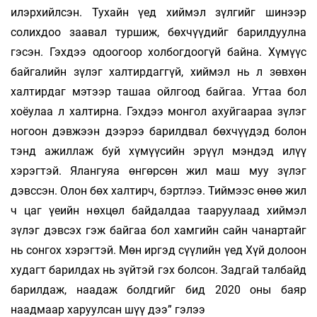
илэрхийлсэн. Тухайн үед хиймэл зүлгийг шинээр
солихдоо заавал туршиж, бөхчүүдийг барилдуулна
гэсэн. Гэхдээ одоогоор холбогдоогүй байна. Хүмүүс
байгалийн зүлэг халтирдаггүй, хиймэл нь л зөвхөн
халтирдаг мэтээр ташаа ойлгоод байгаа. Угтаа бол
хоёулаа л халтирна. Гэхдээ монгол ахуйгаараа зүлэг
ногоон дэвжээн дээрээ барилдвал бөхчүүдэд болон
тэнд ажиллаж буй хүмүүсийн эрүүл мэндэд илүү
хэрэгтэй. Ялангуяа өнгөрсөн жил маш муу зүлэг
дэвссэн. Олон бөх халтирч, бэртлээ. Тиймээс өнөө жил
ч цаг үеийн нөхцөл байдалдаа тааруулаад хиймэл
зүлэг дэвсэх гэж байгаа бол хамгийн сайн чанартайг
нь сонгох хэрэгтэй. Мөн иргэд сүүлийн үед Хүй долоон
худагт барилдах нь зүйтэй гэх болсон. Задгай талбайд
барилдаж, наадаж болдгийг бид 2020 оны баяр
наадмаар харуулсан шүү дээ” гэлээ