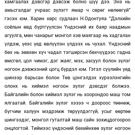
хамгаалах дэвсгэр дэвсэж болно шүү дээ. Энэ нь
амьсгалдаг учраас зүлэгт ямар ч сөрөг нөлөөгүй”
гэсэн юм. Харин хөрс судлаач Н.Одонтуяа “Дэлхийн
соёлын өвд бүртгүүлсэн Үндэсний их баяр наадмын
агуулга, мөн чанарыг монгол хэв маягаар нь хадгалан
үлдэж, үеэс үед өвлүүлэн үлдээх нь чухал. Үндэсний
бөх нь зөвхөн хүч чадал тэгширсэн бөхчүүдээс гадна
өмсгөл, цол чимэг, дэг жаяг, мэх, засуул болон зүлэг
ногоон дэвжээний цогц бүрдэл юм. Гэтэл сүүлийн үед
шинээр барьсан болон Төв цэнгэлдэх хүрээлэнгийн
олонх нь хиймэл ногоон зүлэг дэвсдэг болжээ.
Байгалийн болон хиймэл зүлэг нь хоорондоо маш том
ялгаатай. Байгалийн зүлэг хэзээ ч доороос төөнөж,
бүгчим халуун мэдрэмж төрүүлдэггүй, усыг өөртөө
шингээдэг, монгол гуталтай маш сайн зохицдогоороо
онцлогтой. Тиймээс үндэсний бөхийнхөө зүлэг ногоон