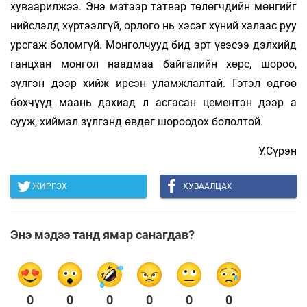
хуваарилжээ. Энэ мэтээр татвар төлөгчдийн мөнгийг
нийслэлд хүртээлгүй, орлого нь хэсэг хүний халаас руу
урсгаж боломгүй. Монголчууд бид эрт үеэсээ дэлхийд
ганцхан монгол наадмаа байгалийн хөрс, шороо,
зүлгэн дээр хийж ирсэн уламжлалтай. Гэтэл өдгөө
бөхчүүд маань дахиад л асгасан цементэн дээр а
сууж, хиймэл зүлгэнд өвдөг шороодох бололтой.
У.Сүрэн
ЖИРГЭХ
ХУВААЛЦАХ
Энэ мэдээ танд ямар санагдав?
0
0
0
0
0
0