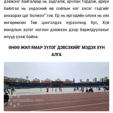
дэвжээг байгалиар нь хадгалж, арчлан тордож, ариун
байлгах нь үндэсний өв соёлын нэг хэсэг гэдгийг
анхаарах цаг болжээ” гэв. Ер нь иргэдийн олонх нь үеэ
өнгөрөөсөн Төв цэнгэлдэх хүрээлэнд бус, Хүй
мандлын зүлэг ногоон дэвжээн дээр барилдуулахыг
илүүд үзэж байна.
ӨНӨӨ ЖИЛ ЯМАР ЗҮЛЭГ ДЭВСЭХИЙГ МЭДЭХ ХҮН
АЛГА