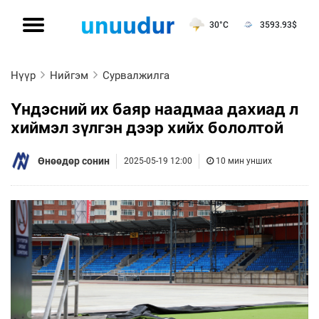
30°C
3593.93
$
Нүүр
Нийгэм
Сурвалжилга
Үндэсний их баяр наадмаа дахиад л
хиймэл зүлгэн дээр хийх бололтой
Өнөөдөр сонин
2025-05-19 12:00
10 мин унших