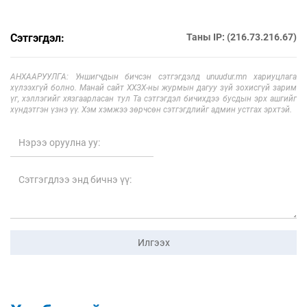
Сэтгэгдэл:
Таны IP: (216.73.216.67)
АНХААРУУЛГА: Уншигчдын бичсэн сэтгэгдэлд unuudur.mn хариуцлага
хүлээхгүй болно. Манай сайт ХХЗХ-ны журмын дагуу зүй зохисгүй зарим
үг, хэллэгийг хязгаарласан тул Та сэтгэгдэл бичихдээ бусдын эрх ашгийг
хүндэтгэн үзнэ үү. Хэм хэмжээ зөрчсөн сэтгэгдлийг админ устгах эрхтэй.
Илгээх