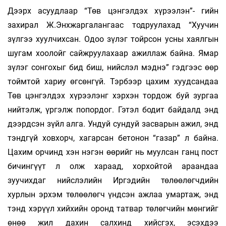
Дээрх асуудлаар “Төв цэнгэлдэх хүрээлэн”- гийн
захирал Ж.Энхжаргалангаас тодруулахад “Хуучин
зүлгээ хуулчихсан. Одоо зүлэг тойрсон усны хаялгын
шугам хоолойг сайжруулахаар ажиллаж байна. Ямар
зүлэг сонгохыг бид биш, нийслэл мэднэ” гэдгээс өөр
тоймтой хариу өгсөнгүй. Тэрбээр цахим хуудсандаа
Төв цэнгэлдэх хүрээлэнг хэрхэн тордож буй зургаа
нийтэлж, үргэлж попордог. Гэтэл бодит байдалд энд
дээрдсэн зүйл алга. Ундуй сундуй засварын ажил, энд
тэндгүй ховхорч, хагарсан бетонон “газар” л байна.
Цахим орчинд хэн нэгэн өөрийг нь муулсан ганц пост
бичингүүт л олж хараад, хорхойтой араандаа
зуучихдаг нийслэлийн Иргэдийн төлөөлөгчдийн
хурлын эрхэм төлөөлөгч үндсэн ажлаа умартаж, энд
тэнд хэрүүл хийхийн оронд татвар төлөгчийн мөнгийг
өнөө жил дахин салхинд хийсгэх, эсэхдээ