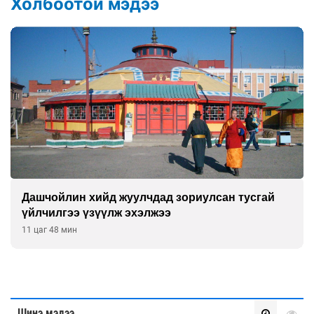
Холбоотой мэдээ
Манайхан Тайванийн I, II багийнхантай
өрсөлдөх нь
12 цаг 18 мин
Шинэ мэдээ