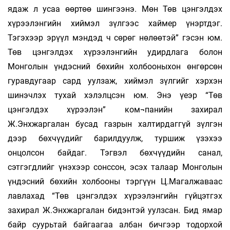
ядаж л усаа өөртөө шингээнэ. Мөн Төв цэнгэлдэх
хүрээлэнгийн хиймэл зүлгээс хаймер үнэртдэг.
Тэгэхээр эрүүл мэндэд ч сөрөг нөлөөтэй” гэсэн юм.
Төв цэнгэлдэх хүрээлэнгийн удирдлага болон
Монголын үндэсний бөхийн холбооныхон өнгөрсөн
гуравдугаар сард уулзаж, хиймэл зүлгийг хэрхэн
шинэчлэх тухай хэлэлцсэн юм. Энэ үеэр “Төв
цэнгэлдэх хүрээлэн” ком¬панийн захирал
Ж.Энхжаргалан бусад газрын халтирдаггүй зүлгэн
дээр бөхчүүдийг барилдуулж, туршиж үзэхээ
онцолсон байдаг. Тэгвэл бөхчүүдийн санал,
сэтгэгдлийг үнэхээр сонссон, эсэх талаар Монголын
үндэсний бөхийн холбооны тэргүүн Ц.Магалжаваас
лавлахад “Төв цэнгэлдэх хүрээлэнгийн гүйцэтгэх
захирал Ж.Энхжаргалан бидэнтэй уулзсан. Бид ямар
байр суурьтай байгаагаа албан бичгээр тодорхой