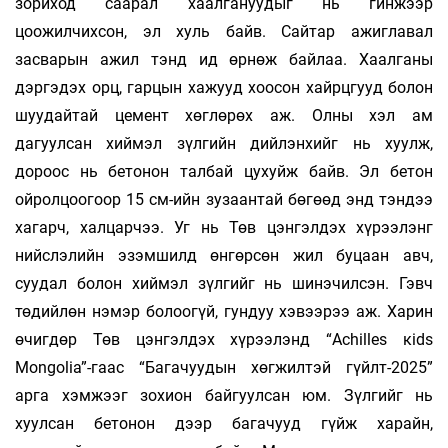
зориход саарал хаалгануудыг нь гинжээр
цоожилчихсон, эл хуль байв. Сайтар ажиглавал
засварын ажил тэнд ид өрнөж байлаа. Хаалганы
дэргэдэх орц, гарцын хажууд хоосон хайрцгууд болон
шуудайтай цемент хөглөрөх аж. Олны хэл ам
дагуулсан хиймэл зүлгийн дийлэнхийг нь хуулж,
дороос нь бетонон талбай цухуйж байв. Эл бетон
ойролцоогоор 15 см-ийн зузаантай бөгөөд энд тэндээ
хагарч, халцарчээ. Уг нь Төв цэнгэлдэх хүрээлэнг
нийслэлийн эзэмшилд өнгөрсөн жил буцаан авч,
суудал болон хиймэл зүлгийг нь шинэчилсэн. Гэвч
төдийлөн нэмэр болоогүй, гундуу хэвээрээ аж. Харин
өчигдөр Төв цэнгэлдэх хүрээлэнд “Achilles кids
Mongolia”-гаас “Багачуудын хөгжилтэй гүйлт-2025”
арга хэмжээг зохион байгуулсан юм. Зүлгийг нь
хуулсан бетонон дээр багачууд гүйж харайн,