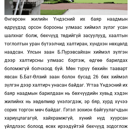
Өнгөрсөн жилийн Үндэсний их баяр наадмын
өдрүүдэд орсон борооны улмаас хиймэл зүлэг усан
шалхнаг болж, бөхчүүд төдийгүй засуулууд, хаалтын
тоглолтын уран бүтээлчид халтиран, хүндхэн нөхцөлд
наадсан. Улсын заан Б.Пүрэвсайхан хиймэл зүлгэн
дээр халтирсны улмаас бэртэж, өдгөө барилдах
боломжгүй болчхоод буй. Мөн түрүү бөхийн тааварт
явсан Б.Бат-Өлзий заан болон бусад 26 бөх хиймэл
зүлгэн дээр халтирч унасан байдаг. Угтаа Үндэсний их
баяр наадмын барилдаан нь бөхчүүдийн хувьд хэдэн
жилийнх нь хөдөлмөр үнэлэгдэж, эр бяр, хурд хүчээ
сорих торгон мөч байдаг. Гэтэл зохион байгуулагчдын
хариуцлагагүй, хайхрамжгүй, хүний нүд хуурсан
үйлдлээс болоод өсөх ирээдүйтэй бөхчүүд зодоглож