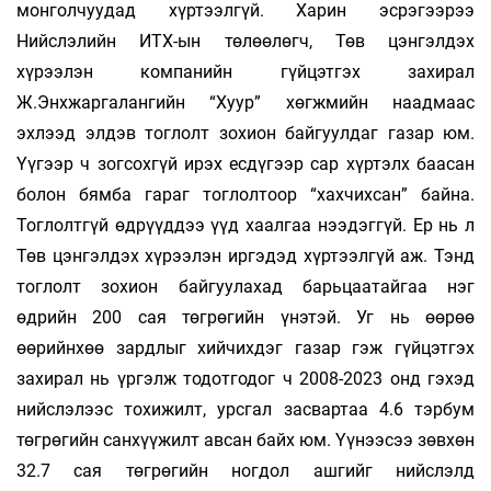
монголчуудад хүртээлгүй. Харин эсрэгээрээ
Нийслэлийн ИТХ-ын төлөөлөгч, Төв цэнгэлдэх
хүрээлэн компанийн гүйцэтгэх захирал
Ж.Энхжаргалангийн “Хуур” хөгжмийн наадмаас
эхлээд элдэв тоглолт зохион байгуулдаг газар юм.
Үүгээр ч зогсохгүй ирэх есдүгээр сар хүртэлх баасан
болон бямба гараг тоглолтоор “хахчихсан” байна.
Тоглолтгүй өдрүүддээ үүд хаалгаа нээдэггүй. Ер нь л
Төв цэнгэлдэх хүрээлэн иргэдэд хүртээлгүй аж. Тэнд
тоглолт зохион байгуулахад барьцаатайгаа нэг
өдрийн 200 сая төгрөгийн үнэтэй. Уг нь өөрөө
өөрийнхөө зардлыг хийчихдэг газар гэж гүйцэтгэх
захирал нь үргэлж тодотгодог ч 2008-2023 онд гэхэд
нийслэлээс тохижилт, урсгал засвартаа 4.6 тэрбум
төгрөгийн санхүүжилт авсан байх юм. Үүнээсээ зөвхөн
32.7 сая төгрөгийн ногдол ашгийг нийслэлд