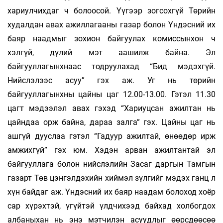
хариулчихдаг ч болоосой. Үүгээр зогсохгүй Төрийн
худалдан авах ажиллагааны газар болон Үндэсний их
баяр наадмыг зохион байгуулах комиссынхон ч
хэлгүй, дүлий мэт аашилж байна. Эл
байгууллагынхнаас тодруулахад “Бид мэдэхгүй.
Нийслэлээс асуу” гэх аж. Уг нь төрийн
байгууллагынхны цайны цаг 12.00-13.00. Гэтэл 11.30
цагт мэдээлэл авах гэхэд “Хариуцсан ажилтан нь
цайндаа орж байна, дараа залга” гэх. Цайны цаг нь
ашгүй дууслаа гэтэл “Гадуур ажилтай, өнөөдөр ирж
амжихгүй” гэх юм. Хэдэн арван ажилтантай эл
байгууллага болон нийслэлийн Засаг даргын Тамгын
газарт Төв цэнгэлдэхийн хиймэл зүлгийг мэдэх ганц л
хүн байдаг аж. Үндэсний их баяр наадам болоход хоёр
сар хүрэхтэй, үгүйтэй үлдчихээд байхад холбогдох
албаныхан нь энэ мэтчилэн асуудлыг өөрсдөөсөө