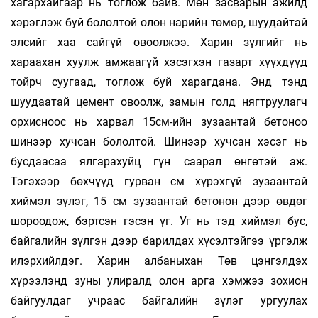
хагархайгаар нь тоглож байв. Мөн засварын ажилд
хэрэглэж буй бололтой олон нарийн төмөр, шуудайтай
элсийг хаа сайгүй овоолжээ. Харин зүлгийг нь
хараахан хуулж амжаагүй хэсэгхэн газарт хүүхдүүд
тойрч суугаад, тоглож буй харагдана. Энд тэнд
шуудаатай цемент овоолж, замын голд нягтруулагч
орхисноос нь харвал 15см-ийн зузаантай бетоноо
шинээр хучсан бололтой. Шинээр хучсан хэсэг нь
бусдаасаа ялгарахуйц гүн саарал өнгөтэй аж.
Тэгэхээр бөхчүүд гурван см хүрэхгүй зузаантай
хиймэл зүлэг, 15 см зузаантай бетонон дээр өвдөг
шороодож, бэртсэн гэсэн үг. Уг нь тэд хиймэл бус,
байгалийн зүлгэн дээр барилдах хүсэлтэйгээ үргэлж
илэрхийлдэг. Харин албаныхан Төв цэнгэлдэх
хүрээлэнд зуны улиралд олон арга хэмжээ зохион
байгуулдаг учраас байгалийн зүлэг ургуулах