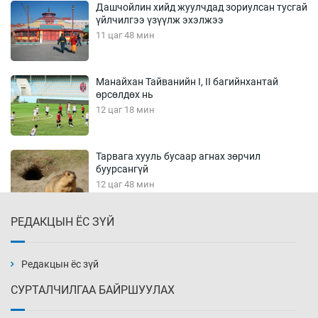
Дашчойлин хийд жуулчдад зориулсан тусгай
үйлчилгээ үзүүлж эхэлжээ
11 цаг 48 мин
Манайхан Тайванийн I, II багийнхантай
өрсөлдөх нь
12 цаг 18 мин
Тарвага хууль бусаар агнах зөрчил
буурсангүй
12 цаг 48 мин
РЕДАКЦЫН ЁС ЗҮЙ
Х.Улам-Өрнөх байр урагшилж, долоод
жагсжээ
13 цаг 18 мин
Редакцын ёс зүй
СУРТАЛЧИЛГАА БАЙРШУУЛАХ
Ж.Лхагвабат өсвөр үеийнхний ДАШТ-ийг