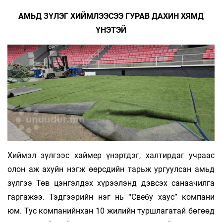
АМЬД ЗҮЛЭГ ХИЙМЛЭЭСЭЭ ГУРАВ ДАХИН ХЯМД
ҮНЭТЭЙ
Хиймэл зүлгээс хаймер үнэртдэг, халтирдаг учраас
олон аж ахуйн нэгж өөрсдийн тарьж ургуулсан амьд
зүлгээ Төв цэнгэлдэх хүрээлэнд дэвсэх санаачилга
гаргажээ. Тэдгээрийн нэг нь “Свебу хаус” компани
юм. Тус компанийнхан 10 жилийн туршлагатай бөгөөд