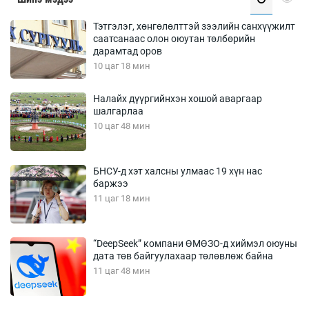
Тэтгэлэг, хөнгөлөлттэй зээлийн санхүүжилт
саатсанаас олон оюутан төлбөрийн
дарамтад оров
10 цаг 18 мин
Налайх дүүргийнхэн хошой аваргаар
шалгарлаа
10 цаг 48 мин
БНСУ-д хэт халсны улмаас 19 хүн нас
баржээ
11 цаг 18 мин
“DeepSeek” компани ӨМӨЗО-д хиймэл оюуны
дата төв байгуулахаар төлөвлөж байна
11 цаг 48 мин