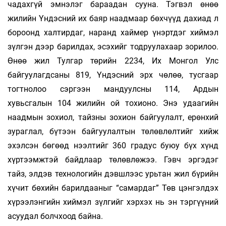
чадахгүй эмнэлэг бараадан сууна. Тэгвэл өнөө
жилийн Үндэсний их баяр наадмаар бөхчүүд дахиад л
бороонд халтирдаг, наранд хаймер үнэртдэг хиймэл
зүлгэн дээр барилдах, эсэхийг тодруулахаар зорилоо.
Өнөө жил Тулгар төрийн 2234, Их Монгол Улс
байгуулагдсаны 819, Үндэсний эрх чөлөө, тусгаар
тогтнолоо сэргээн мандуулсны 114, Ардын
хувьсгалын 104 жилийн ой тохионо. Энэ удаагийн
наадмын зохиол, тайзны зохион байгуулалт, ерөнхий
зураглал, бүтээн байгуулалтын төлөвлөлтийг хийж
эхэлсэн бөгөөд нээлтийг 360 градус буюу бүх хүнд
хүртээмжтэй байдлаар төлөвлөжээ. Гэвч эргэдэг
тайз, элдэв технологийн дэвшлээс урьтан жил бүрийн
хүчит бөхийн барилдааныг “самардаг” Төв цэнгэлдэх
хүрээлэнгийн хиймэл зүлгийг хэрхэх нь эн тэргүүний
асуудал болчхоод байна.