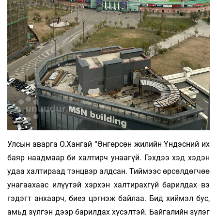
Улсын аварга О.Хангай “Өнгөрсөн жилийн Үндэсний их
баяр наадмаар би халтирч унаагүй. Гэхдээ хэд хэдэн
удаа халтираад тэнцвэр алдсан. Тиймээс өрсөлдөгчөө
унагаахаас илүүтэй хэрхэн халтирахгүй барилдах вэ
гэдэгт анхаарч, биеэ цэгнэж байлаа. Бид хиймэл бус,
амьд зүлгэн дээр барилдах хүсэлтэй. Байгалийн зүлэг