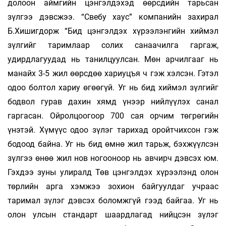
долоон аймгийн цэнгэлдэхэд өөрсдийн тарьсан
зүлгээ дэвсжээ. “Свебу хаус” компанийн захирал
Б.Хишигдорж “Бид цэнгэлдэх хүрээлэнгийн хиймэл
зүлгийг таримлаар солих санаачилга гаргаж,
удирдлагуудад нь танилцуулсан. Мөн арчилгааг нь
манайх 3-5 жил өөрсдөө хариуцъя ч гэж хэлсэн. Гэтэл
одоо болтол хариу өгөөгүй. Уг нь бид хиймэл зүлгийг
бодвол гурав дахин хямд үнээр нийлүүлэх санал
гаргасан. Ойролцоогоор 700 сая орчим төгрөгийн
үнэтэй. Хүмүүс одоо зүлэг тарихад оройтчихсон гэж
бодоод байна. Уг нь бид өмнө жил тарьж, бэхжүүлсэн
зүлгээ өнөө жил нов ногооноор нь авчирч дэвсэх юм.
Гэхдээ зуны улиралд Төв цэнгэлдэх хүрээлэнд олон
төрлийн арга хэмжээ зохион байгуулдаг учраас
таримал зүлэг дэвсэх боломжгүй гээд байгаа. Уг нь
олон улсын стандарт шаардлагад нийцсэн зүлэг