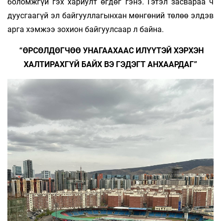
боломжгүй гэх хариулт өгдөг гэнэ. Гэтэл засвараа ч
дуусгаагүй эл байгууллагынхан мөнгөний төлөө элдэв
арга хэмжээ зохион байгуулсаар л байна.
“ӨРСӨЛДӨГЧӨӨ УНАГААХААС ИЛҮҮТЭЙ ХЭРХЭН
ХАЛТИРАХГҮЙ БАЙХ ВЭ ГЭДЭГТ АНХААРДАГ”