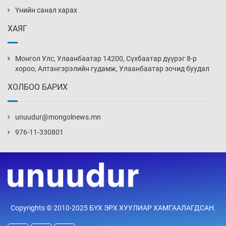
дэнсэлнэ
Үнийн санал харах
13 цаг 48 мин
ХАЯГ
Иран тэсэж үлдсэн ч удаан хугацаанд хүнд
үеийг туулна
Монгол Улс, Улаанбаатар 14200, Сүхбаатар дүүрэг 8-р
14 цаг 18 мин
хороо, Алтангэрэлийн гудамж, Улаанбаатар зочид буудал
ХОЛБОО БАРИХ
Боловсролын зээлийн сангаар гадаадад
суралцагчдын амьжиргааны зардлын
хэмжээг шинэчлэн тогтоох нь
unuudur@mongolnews.mn
14 цаг 48 мин
976-11-330801
Монголын баг Абу Дабид медалийн хур
буулгаж байна
15 цаг 18 мин
Б.Учрал, Ё.Пүрэвдаш нар Азийн АШТ-д
Copyrights © 2010-2025 БҮХ ЭРХ ХУУЛИАР ХАМГААЛАГДСАН.
мөнгө, хүрэл медаль хүртэв
15 цаг 45 мин