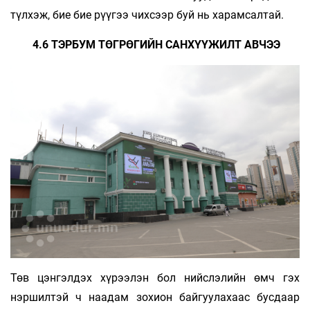
түлхэж, бие бие рүүгээ чихсээр буй нь харамсалтай.
4.6 ТЭРБУМ ТӨГРӨГИЙН САНХҮҮЖИЛТ АВЧЭЭ
Төв цэнгэлдэх хүрээлэн бол нийслэлийн өмч гэх
нэршилтэй ч наадам зохион байгуулахаас бусдаар