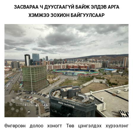
ЗАСВАРАА Ч ДУУСГААГҮЙ БАЙЖ ЭЛДЭВ АРГА
ХЭМЖЭЭ ЗОХИОН БАЙГУУЛСААР
Өнгөрсөн долоо хоногт Төв цэнгэлдэх хүрээлэнг