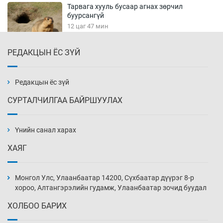
Тарвага хууль бусаар агнах зөрчил
буурсангүй
12 цаг 47 мин
РЕДАКЦЫН ЁС ЗҮЙ
Х.Улам-Өрнөх байр урагшилж, долоод
жагсжээ
13 цаг 17 мин
Редакцын ёс зүй
СУРТАЛЧИЛГАА БАЙРШУУЛАХ
Ж.Лхагвабат өсвөр үеийнхний ДАШТ-ийг
дэнсэлнэ
Үнийн санал харах
13 цаг 47 мин
ХАЯГ
Иран тэсэж үлдсэн ч удаан хугацаанд хүнд
үеийг туулна
Монгол Улс, Улаанбаатар 14200, Сүхбаатар дүүрэг 8-р
14 цаг 17 мин
хороо, Алтангэрэлийн гудамж, Улаанбаатар зочид буудал
ХОЛБОО БАРИХ
Боловсролын зээлийн сангаар гадаадад