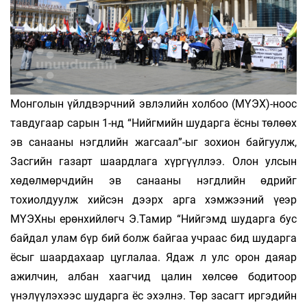
Монголын үйлдвэрчний эвлэлийн холбоо (МҮЭХ)-ноос
тавдугаар сарын 1-нд “Нийгмийн шударга ёсны төлөөх
эв санааны нэгдлийн жагсаал”-ыг зохион байгуулж,
Засгийн газарт шаардлага хүргүүллээ. Олон улсын
хөдөлмөрчдийн эв санааны нэгдлийн өдрийг
тохиолдуулж хийсэн дээрх арга хэмжээний үеэр
МҮЭХны ерөнхийлөгч Э.Тамир “Нийгэмд шударга бус
байдал улам бүр бий болж байгаа учраас бид шударга
ёсыг шаардахаар цуглалаа. Ядаж л улс орон даяар
ажилчин, албан хаагчид цалин хөлсөө бодитоор
үнэлүүлэхээс шударга ёс эхэлнэ. Төр засагт иргэдийн