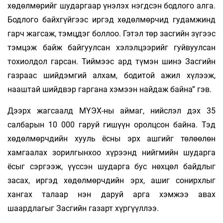
хөдөлмөрийг шударгаар үнэлэх нэгдсэн бодлого алга.
Бодлого байхгүйгээс иргэд хөдөлмөрчид гудамжинд
гарч жагсаж, тэмцдэг боллоо. Гэтэл төр засгийн зүгээс
тэмцэж байж байгуулсан хэлэлцээрийг гуйвуулсан
тохиолдол гарсан. Тиймээс ард түмэн шинэ Засгийн
газраас шийдэмгий алхам, бодитой ажил хүлээж,
нааштай шийдвэр гаргана хэмээн найдаж байна” гэв.
Дээрх жагсаалд МҮЭХ-ны аймаг, нийслэл дэх 35
салбарын 10 000 гаруй гишүүн оролцсон байна. Тэд
хөдөлмөрчдийн хууль ёсны эрх ашгийг төлөөлөн
хамгаалах зорилгынхоо хүрээнд нийгмийн шударга
ёсыг сэргээж, үүссэн шударга бус нөхцөл байдлыг
засах, иргэд хөдөлмөрчдийн эрх, ашиг сонирхлыг
хангах талаар нэн даруй арга хэмжээ авах
шаардлагыг Засгийн газарт хүргүүллээ.