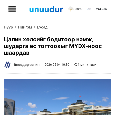
30°C
3593.93
$
Нүүр
Нийгэм
Бусад
Цалин хөлсийг бодитоор нэмж,
шударга ёс тогтоохыг МҮЭХ-ноос
шаардав
Өнөөдөр сонин
2026-05-04 10:30
1 мин унших