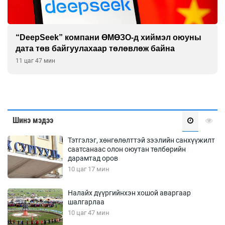
“DeepSeek” компани ӨМӨЗО-д хиймэл оюуны
дата төв байгуулахаар төлөвлөж байна
11 цаг 47 мин
Шинэ мэдээ
Тэтгэлэг, хөнгөлөлттэй зээлийн санхүүжилт
саатсанаас олон оюутан төлбөрийн
дарамтад оров
10 цаг 17 мин
Налайх дүүргийнхэн хошой аваргаар
шалгарлаа
10 цаг 47 мин