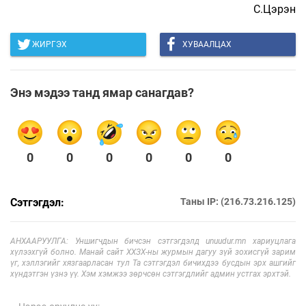
С.Цэрэн
ЖИРГЭХ
ХУВААЛЦАХ
Энэ мэдээ танд ямар санагдав?
0
0
0
0
0
0
Сэтгэгдэл:
Таны IP: (216.73.216.125)
АНХААРУУЛГА: Уншигчдын бичсэн сэтгэгдэлд unuudur.mn хариуцлага
хүлээхгүй болно. Манай сайт ХХЗХ-ны журмын дагуу зүй зохисгүй зарим
үг, хэллэгийг хязгаарласан тул Та сэтгэгдэл бичихдээ бусдын эрх ашгийг
хүндэтгэн үзнэ үү. Хэм хэмжээ зөрчсөн сэтгэгдлийг админ устгах эрхтэй.