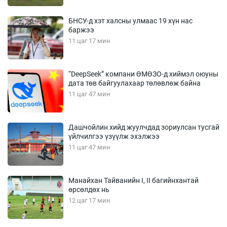
БНСУ-д хэт халсны улмаас 19 хүн нас
баржээ
11 цаг 17 мин
“DeepSeek” компани ӨМӨЗО-д хиймэл оюуны
дата төв байгуулахаар төлөвлөж байна
11 цаг 47 мин
Дашчойлин хийд жуулчдад зориулсан тусгай
үйлчилгээ үзүүлж эхэлжээ
11 цаг 47 мин
Манайхан Тайванийн I, II багийнхантай
өрсөлдөх нь
12 цаг 17 мин