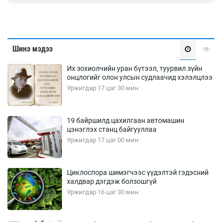
Шинэ мэдээ
Их зохиолчийн уран бүтээл, туурвил зүйн
онцлогийг олон улсын судлаачид хэлэлцлээ
Уржигдар 17 цаг 30 мин
19 байршилд цахилгаан автомашин
цэнэглэх станц байгууллаа
Уржигдар 17 цаг 00 мин
Циклоспора шимэгчээс үүдэлтэй гэдэсний
халдвар дэгдэж болзошгүй
Уржигдар 16 цаг 30 мин