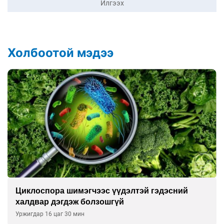
Илгээх
Холбоотой мэдээ
Сэтгэцийн эрүүл мэндэд “санаа тавих” олон
улсын хурал зохион байгуулна
Уржигдар 16 цаг 00 мин