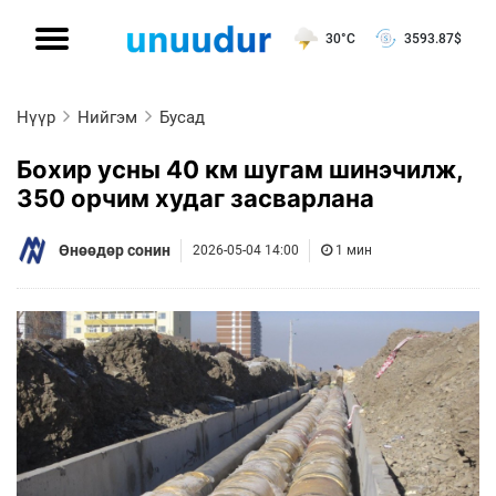
30°C
3593.87
$
Нүүр
Нийгэм
Бусад
Бохир усны 40 км шугам шинэчилж,
350 орчим худаг засварлана
Өнөөдөр сонин
2026-05-04 14:00
1 мин