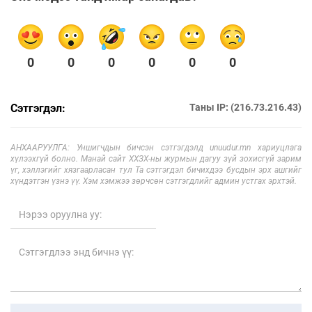
0
0
0
0
0
0
Сэтгэгдэл:
Таны IP: (216.73.216.43)
АНХААРУУЛГА: Уншигчдын бичсэн сэтгэгдэлд unuudur.mn хариуцлага
хүлээхгүй болно. Манай сайт ХХЗХ-ны журмын дагуу зүй зохисгүй зарим
үг, хэллэгийг хязгаарласан тул Та сэтгэгдэл бичихдээ бусдын эрх ашгийг
хүндэтгэн үзнэ үү. Хэм хэмжээ зөрчсөн сэтгэгдлийг админ устгах эрхтэй.