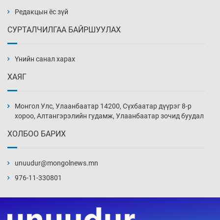
Уржигдар 14 цаг 00 мин
Редакцын ёс зүй
СУРТАЛЧИЛГАА БАЙРШУУЛАХ
АНУ-ын Цэргийн кибер командлалаын
ажилтнууд амиа хорлох явдал эрс
нэмэгджээ
Үнийн санал харах
Уржигдар 13 цаг 52 мин
ХАЯГ
Монголын шигшээ Хонконгийн багийг ялж,
эхний хожлоо авлаа
Монгол Улс, Улаанбаатар 14200, Сүхбаатар дүүрэг 8-р
Уржигдар 13 цаг 30 мин
хороо, Алтангэрэлийн гудамж, Улаанбаатар зочид буудал
ХОЛБОО БАРИХ
Техникийн өндөр үзүүлэлттэй агаарын хөлөг
худалдан авах хүсэлтээ уламжлав
unuudur@mongolnews.mn
Уржигдар 13 цаг 00 мин
976-11-330801
“Шатахууны бус, бодлогын хомсдол
нүүрлээд байна”
Уржигдар 12 цаг 30 мин