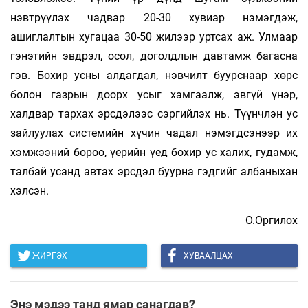
нэвтрүүлэх чадвар 20-30 хувиар нэмэгдэж,
ашиглалтын хугацаа 30-50 жилээр уртсах аж. Улмаар
гэнэтийн эвдрэл, осол, доголдлын давтамж багасна
гэв. Бохир усны алдагдал, нэвчилт буурснаар хөрс
болон газрын доорх усыг хамгаалж, эвгүй үнэр,
халдвар тархах эрсдэлээс сэргийлэх нь. Түүнчлэн ус
зайлуулах системийн хүчин чадал нэмэгдсэнээр их
хэмжээний бороо, үерийн үед бохир ус халих, гудамж,
талбай усанд автах эрсдэл буурна гэдгийг албаныхан
хэлсэн.
О.Оргилох
ЖИРГЭХ
ХУВААЛЦАХ
Энэ мэдээ танд ямар санагдав?