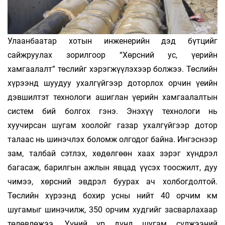
Улаанбаатар хотын инженерийн дэд бүтцийг
сайжруулах зорилгоор “Хөрсний ус, үерийн
хамгаалалт” төслийг хэрэгжүүлэхээр болжээ. Төслийн
хүрээнд шуудуу ухалгүйгээр доторлох орчин үеийн
дэвшилтэт технологи ашиглан үерийн хамгаалалтын
систем бий болгох гэнэ. Энэхүү технологи нь
хуучирсан шугам хоолойг газар ухалгүйгээр дотор
талаас нь шинэчлэх боломж олгодог байна. Ингэснээр
зам, талбай сэтлэх, хөдөлгөөн хаах зэрэг хүндрэл
багасаж, барилгын ажлын явцад үүсэх тоосжилт, дуу
чимээ, хөрсний эвдрэл буурах ач холбогдолтой.
Төслийн хүрээнд бохир усны нийт 40 орчим км
шугамыг шинэчилж, 350 орчим худгийг засварлахаар
төлөвлөжээ. Үүний үр дүнд шугам сүлжээний