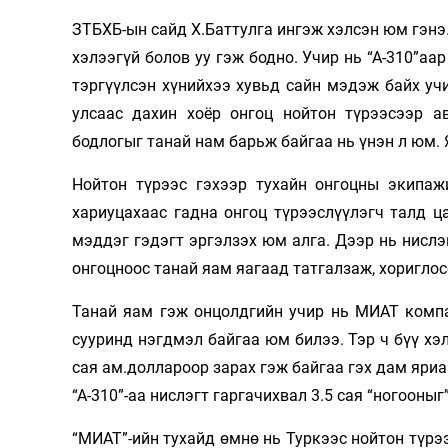
ЗТБХБ-ын сайд Х.Баттулга ингэж хэлсэн юм гэнэ.
хэлээгүй болов уу гэж бодно. Учир нь “А-310”аа
тэргүүлсэн хүнийхээ хувьд сайн мэдэж байх уч
улсаас дахин хоёр онгоц нойтон түрээсээр а
бодлогыг танай нам барьж байгаа нь үнэн л юм. 
Нойтон түрээс гэхээр тухайн онгоцны экипажи
хариуцахаас гадна онгоц түрээслүүлэгч талд ц
мэддэг гэдэгт эргэлзэх юм алга. Дээр нь нислэ
онгоцноос танай яам яагаад татгалзаж, хориглос
Танай яам гэж онцолдгийн учир нь МИАТ компан
сууринд нэгдмэл байгаа юм билээ. Тэр ч бүү хэл
сая ам.доллароор зарах гэж байгаа гэх дам яриа
“А-310”-аа нислэгт гаргачихвал 3.5 сая “ногооны
“МИАТ”-ийн тухайд өмнө нь Туркээс нойтон түрээ