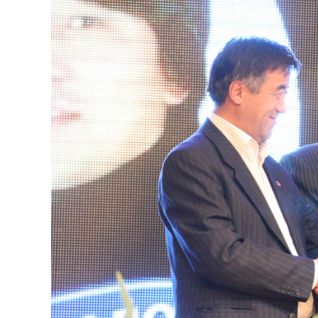
126-гийн НЭГ
Ертөнц
Спорт
Нийгэм
Бөх
Техник технологи
Сагсан бөмбөг
Шинжлэх ухаан
Хөлбөмбөг
Сонин хачин
Олимпын төрөл
Дэлхийн монгол
Тулааны спорт
Олимпын бус төр