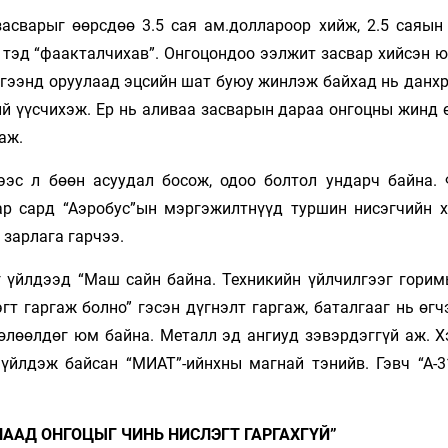
асварыг өөрсдөө 3.5 сая ам.дол­лароор хийж, 2.5 саяын
 тэд “фаак­талчихав”. Онгоцондоо ээлжит засвар хийсэн 
лгээнд оруулаад эцсийн шат буюу жинлэж байхад нь данхр
ий үүсчихэж. Ер нь аливаа засварын да­раа онгоцны жинд
аж.
ээс л бөөн асуудал босож, одоо болтол ундарч байна.
р сард “Аэ­робус”ын мэргэжилтнүүд туршин нисэгчийн 
 зарлага гарчээ.
 үйлдээд “Маш сайн байна. Техникийн үйлчилгээг горим
гт гаргаж болно” гэсэн дүгнэлт гаргаж, баталгааг нь өг­ч
нөлөөлдөг юм байна. Металл эд ангиуд зэвэрдэггүй аж. Х
г үйлдэж байсан “МИАТ”-ийнхны магнай тэнийв. Гэвч “А-3
НААД ОНГОЦЫГ ЧИНЬ НИСЛЭГТ ГАРГАХГҮЙ”