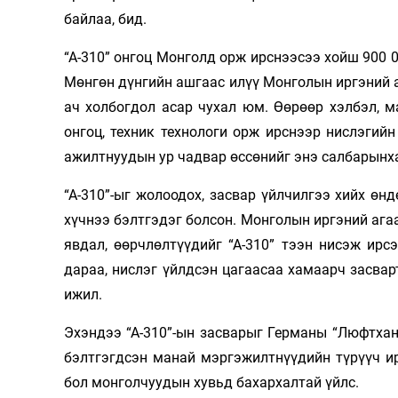
байлаа, бид.
“А-310” онгоц Монголд орж ирснээсээ хойш 900 0
Мөнгөн дүнгийн ашгаас илүү Монголын иргэний а
ач холбогдол асар чухал юм. Өөрөөр хэлбэл, м
онгоц, техник технологи орж ирснээр нислэгийн
ажилт­нуудын ур чадвар өссөнийг энэ сал­барын­
“А-310”-ыг жолоодох, засвар үйлчилгээ хийх ө
хүчнээ бэлтгэдэг болсон. Монголын иргэний агаа
явдал, өөрч­лөлтүүдийг “А-310” тээн нисэж ирс
дараа, нислэг үйлдсэн цагаасаа хамаарч засвар
ижил.
Эхэндээ “А-310”-ын засварыг Германы “Люфтхан
бэлтгэгдсэн манай мэргэжилтнүүдийн түрүүч ирс
бол монголчуудын хувьд бахархалтай үйлс.