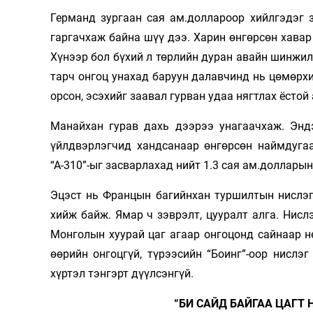
Германд зургаан сая ам.доллароор хийлгэдэг з
гаргачхаж байна шүү дээ. Харин өнгөрсөн хавар
Хүнээр бол бүхий л төрлийн дуран авайн шинжи
тарч онгоц унахад баруун далавчинд нь цө­мөрх
орсон, эсэ­хийг заавал гурван удаа нягтлах ёстой 
Манайхан гурав дахь дээрээ унагаачхаж. Энд
үйлдвэрлэгчид хандсанаар өнгөрсөн наймдугаа
“А-310”-ыг засварлахад нийт 1.3 сая ам.долларын
Эцэст нь Францын багийнхан туршилтын нислэг
хийж байж. Ямар ч зэврэлт, цууралт алга. Нислэ
Монголын хуурай цаг агаар онго­цонд сайнаар 
өөрийн онгоцгүй, түрээсийн “Боинг”-оор нислэ
хүртэл тэн­гэрт дүүлсэнгүй.
“БИ САЙД БАЙГАА ЦАГТ 