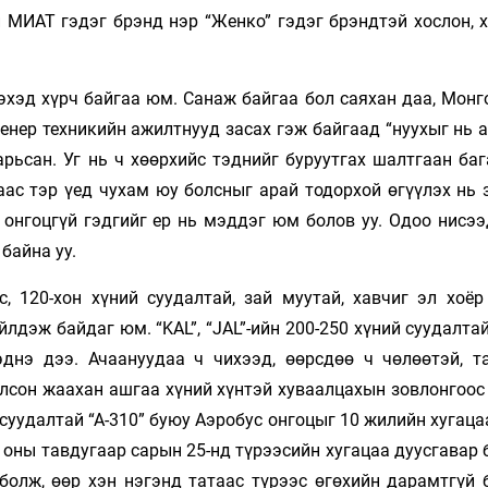
й МИАТ гэдэг брэнд нэр “Женко” гэдэг брэндтэй хослон, 
эхэд хүрч байгаа юм. Санаж байгаа бол саяхан даа, Монг
нер техникийн ажилтнууд засах гэж бай­гаад “нуухыг нь 
рьсан. Уг нь ч хөөрхийс тэднийг буруутгах шалт­гаан ба
ас тэр үед чухам юу болсныг арай тодорхой өгүүлэх нь з
 онгоцгүй гэдгийг ер нь мэддэг юм болов уу. Одоо нисээ
байна уу.
, 120-хон хүний суудалтай, зай муутай, хавчиг эл хоёр
лдэж байдаг юм. “KAL”, “JAL”-ийн 200-250 хүний суудалта
эднэ дээ. Ачаануудаа ч чихээд, өөрсдөө ч чөлөөтэй, та
олсон жаахан ашгаа хүний хүнтэй хуваалцахын зовлонгоос
суудалтай “А-310” буюу Аэробус онгоцыг 10 жилийн хугац
 оны тав­ду­гаар сарын 25-нд түрээсийн хугацаа дуус­га­вар
олж, өөр хэн нэгэнд та­таас түрээс өгөхийн дарамтгүй 