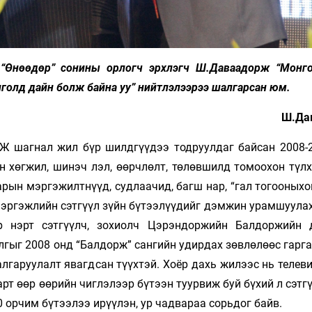
“Өнөөдөр” сонины орлогч эрхлэгч Ш.Даваадорж “Монг
онголд дайн болж байна уу” нийтлэлээрээ шалгарсан юм.
Ш.Да
Ж шагнал жил бүр шилдгүүдээ тодруулдаг байсан 2008-
н хөгжил, шинэч­ лэл, өөрчлөлт, төлөвшилд томоохон түл
рын мэргэжилтнүүд, судлаачид, багш нар, “гал тогооныхо
мэргэжлийн сэтгүүл зүйн бүтээлүүдийг дэмжин урамшуулах
ор нэрт сэтгүүлч, зохиолч Цэрэндоржийн Балдоржийн 
гыг 2008 онд “Балдорж” сангийн удирдах зөвлөлөөс гарга
гаруулалт явагдсан түүхтэй. Хоёр дахь жилээс нь телеви
арт өөр өөрийн чиглэлээр бүтээн туурвиж буй бүхий л сэтгү
 орчим бүтээлээ ирүүлэн, ур чадвараа сорьдог байв.