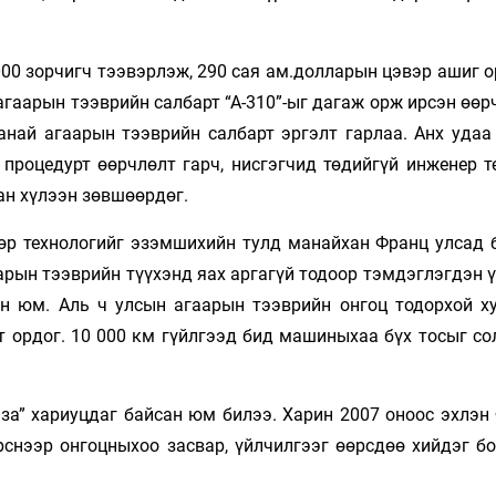
00 зорчигч тээвэрлэж, 290 сая ам.дол­ларын цэвэр ашиг 
гаарын тээврийн салбарт “А-310”-ыг дагаж орж ирсэн өөр
анай агаарын тээв­рийн салбарт эргэлт гарлаа. Анх удаа
 процедурт өөрчлөлт гарч, нисгэгчид төдийгүй инженер т
хан хүлээн зөвшөөрдөг.
ндөр технологийг эзэмшихийн тулд манайхан Франц улсад 
рын тээврийн түүхэнд яах аргагүй то­доор тэм­дэглэгдэн 
эн юм. Аль ч улсын агаарын тээврийн онгоц тодорхой ху­
т ордог. 10 000 км гүйлгээд бид машиныхаа бүх тосыг со
за” хариуцдаг байсан юм билээ. Харин 2007 оноос эхлэн
нээр он­гоцныхоо засвар, үйлчилгээг өөрсдөө хий­дэг бо