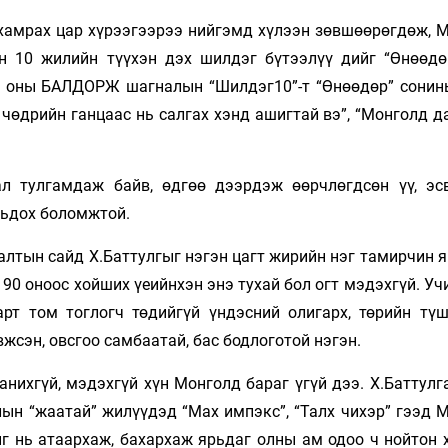
, хамрах цар хүрээгээрээ нийгэмд хүлээн зөвшөөрөгдөж, 
 10 жилийн түүхэн дэх шилдэг бүтээлүү­ дийг “Өнөөдө
1 оны БАЛДОРЖ шагналын “Шилдэг10”-т “Өнөөдөр” сонин
өдрийн ганцаас нь салгах хэнд ашигтай вэ”, “Монголд д
л тулгамдаж байв, өдгөө дээрдэж өөрчлөгдсөн үү, эс
льдох боломжтой.
лалтын сайд Х.Баттулгыг нэгэн цагт жирийн нэг тамирчин 
 90 оноос хойших үеийнхэн энэ тухай бол огт мэдэхгүй. Уч
т том тоглогч тө­­­­дийгүй үндэсний олигарх, төрийн тү
вжсэн, овсгоо самбаатай, бас бодлоготой нэгэн.
нихгүй, мэдэхгүй хүн Мон­голд бараг үгүй дээ. Х.Баттулг
ын “жаатай” жилүүдэд “Мах им­пэкс”, “Талх чихэр” гээд 
ныг нь атаархаж, бахархаж ярьдаг олны ам одоо ч нойтон