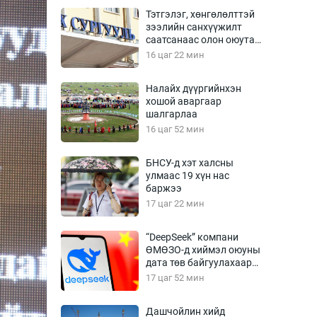
Урлагтай яриа
Тэтгэлэг, хөнгөлөлттэй
өрчил
зээлийн санхүүжилт
саатсанаас олон оюутан
энд-Эрхэм баян
төлбөрийн дарамтад
16 цаг 22 мин
оров
Налайх дүүргийнхэн
хошой аваргаар
хүний үг
шалгарлаа
16 цаг 52 мин
БНСУ-д хэт халсны
улмаас 19 хүн нас
ага
Бусад
баржээ
17 цаг 22 мин
Фото
сурвалжлагч
Видео
“DeepSeek” компани
Инфографик
ӨМӨЗО-д хиймэл оюуны
дата төв байгуулахаар
Санал асуулга
төлөвлөж байна
17 цаг 52 мин
Дашчойлин хийд