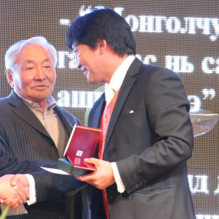
Ханш
Хэрэг з
Эрэлттэй мэдээ
Эрүүл м
Хууль ёс
Хүмүүс
Албаны 
Бусад
Life style
Ярилцл
Зөвлөгөө
Хоймор
Өнөөдрийн тухай
Уншигч-
өл