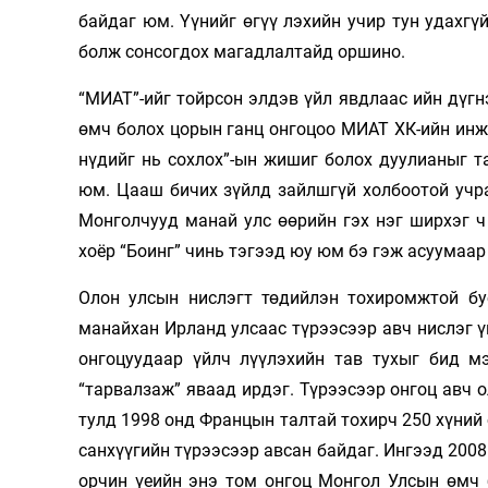
байдаг юм. Үүнийг өгүү­ лэхийн учир тун удахгү
болж сонсогдох магадлалтайд ор­шино.
“МИАТ”-ийг тойрсон элдэв үйл явдлаас ийн дүгн
өмч болох цорын ганц онгоцоо МИАТ ХК-ийн ин­же
нүдийг нь сохлох”-ын жишиг болох дуулианыг та
юм. Цааш бичих зүйлд зайлшгүй холбоотой учра
Монголчууд манай улс өөрийн гэх нэг ширхэг ч
хоёр “Боинг” чинь тэгээд юу юм бэ гэж асуумаар 
Олон улсын нислэгт төдийлэн тохиромжтой бус
манайхан Ирланд улсаас түрээсээр авч нислэг үй
онгоцуудаар үйлч­ лүүлэхийн тав тухыг бид м
“тарвалзаж” яваад ирдэг. Түрээсээр онгоц авч 
тулд 1998 онд Францын талтай тохирч 250 хүний 
санхүүгийн тү­рээ­сээр авсан байдаг. Ингээд 2008
орчин үеийн энэ том онгоц Монгол Улсын өмч б