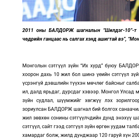
Олимп 2024
2011 оны БАЛДОРЖ шагналын “Шилдэг-10”-т 
чөдрийн ганцаас нь салгах хэнд ашигтай вэ”, “М
Монголын сэтгүүл зүйн “Их хурд” буюу БАЛДОР
хоорон дахь 10 жил бол шинэ үеийн сэтгүүл зүй
үсрэнгүй дэвшлийн түүхэн мөчлөг байсныг салба
ил, далд ярьдаг, дурсдаг хэвээр. Монгол Улсад 
зүйн судлал, шүүмжийг хөгжүү­ лэх зорилго
зориулсан БАЛДОРЖ шагнал бий болгох санаачил
жил зөвхөн сонины сэтгүүлчдийн дунд энэхүү шал
сэтгүүл, сайт гээд сэтгүүл зүйн өргөн уудам талб
хамардаг болж, жилд дунджаар 120 гаруй хүн 200