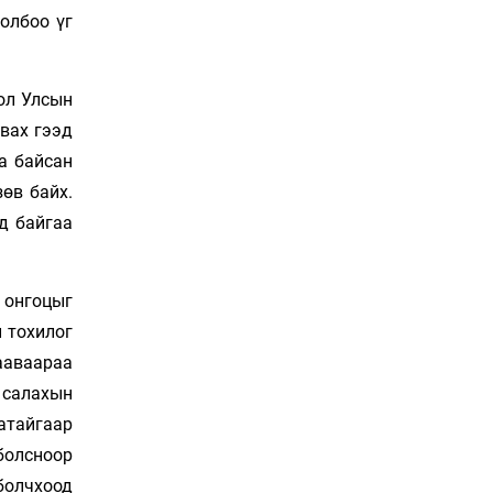
холбоо үг
Нөөцийн махны
худалдаа, борлуулалтыг
хянах систем нэвтрүүлнэ
ол Улсын
21 цаг 52 мин
авах гээд
га байсан
Эрүүл мэндээс бусад
салбарыг хэмнэлтийн
өв байх.
горимд шилжүүлэв
д байгаа
22 цаг 22 мин
16 төрлийн эмийг нэг эх
үүсвэрээс худалдан авах
 онгоцыг
журам батлав
й тохилог
22 цаг 37 мин
а­ваараа
Бүх төрлийн шатахууны
 салахын
гаалийн татварыг
аатайгаар
тэглэлээ
 болсноор
22 цаг 52 мин
болчхоод