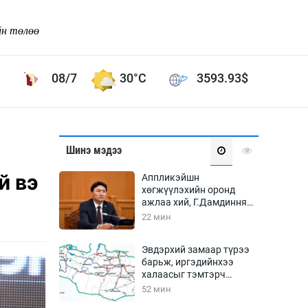
йн төлөө
08/7
30°C
3593.93
$
Соёл урлаг
Шинэ мэдээ
ой хөгжлийн зорилго -
Сонгодог урлаг
й вэ
Аппликэйшн
Ардын урлаг
хөгжүүлэхийн оронд
ажлаа хий, Г.Дамдинням
Дүрслэх урлаг
сайд аа
22 мин
Өв соёл
таг
Кино урлаг
Эвдэрхий замаар түрээ
барьж, иргэдийнхээ
 орчин
Цирк
халаасыг тэмтэрч
ол
эхэллээ
52 мин
Рок поп, хип хоп
энд