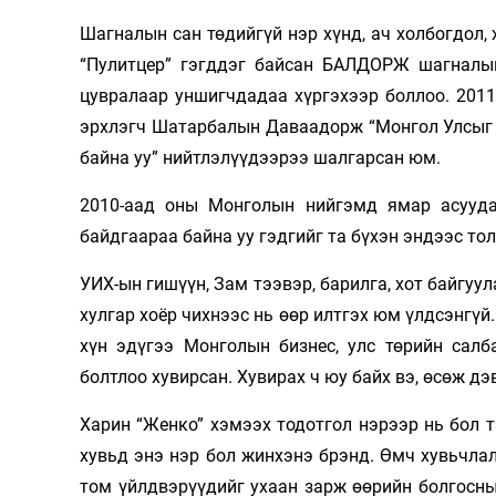
Шагналын сан төдийгүй нэр хүнд, ач холбогдол
“Пулитцер” гэгддэг байсан БАЛДОРЖ шагналын
цувралаар уншигчдадаа хүргэхээр боллоо. 201
эрхлэгч Шатарбалын Даваадорж “Монгол Улсыг ч
байна уу” нийтлэлүүдээрээ шалгарсан юм.
2010-аад оны Монголын нийгэмд ямар асууда
байдгаараа байна уу гэдгийг та бүхэн эндээс то
УИХ-ын гишүүн, Зам тээвэр, барилга, хот байгуу
хулгар хоёр чихнээс нь өөр илтгэх юм үлдсэнгүй.
хүн эдүгээ Монголын бизнес, улс төрийн салбар
болтлоо хувирсан. Хувирах ч юу байх вэ, өсөж дэ
Харин “Женко” хэмээх тодотгол нэрээр нь бол та
хувьд энэ нэр бол жинхэнэ брэнд. Өмч хувьчлал
том үйлд­вэрүүдийг ухаан зарж өөрийн бол­гос­