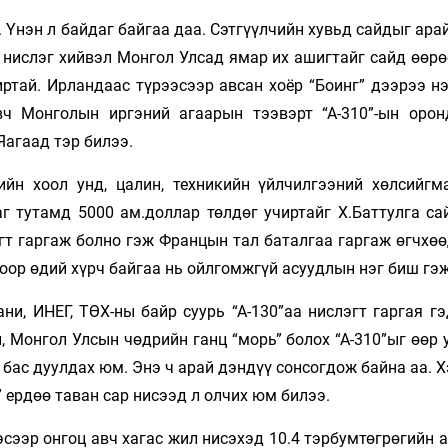
 Үнэн л байдаг байгаа даа. Сэтгүүлчийн хувьд сайдыг ара
р нислэг хийвэл Монгол Улсад ямар их ашигтайг сайд өөр
иртай. Ирландаас түрээсээр авсан хоёр “Боинг” дээрээ н
вч Монголын иргэний агаарын тээвэрт “А-310”-ын орон
Яагаад тэр билээ.
йн хоол унд, цалин, техникийн үйлчилгээний хөлсийгм
аг тутамд 5000 ам.доллар төлдөг учиртайг Х.Баттулга са
гт гаргаж болно гэж Францын тал баталгаа гаргаж өгчхөө
оор өдий хүрч байгаа нь ойлгомжгүй асуудлын нэг биш гэж
и, ИНЕГ, ТӨХ-ны байр суурь “А-130”аа нислэгт гаргая гэ
, Монгол Улсын чөдрийн ганц “морь” болох “А-310”ыг өөр 
 бас дуулдах юм. Энэ ч арай дэндүү сонсогдож байна аа. 
г” ердөө таван сар нисээд л олчих юм билээ.
сээр онгоц авч хагас жил нисэхэд 10.4 тэрбумтөгрөгийн 