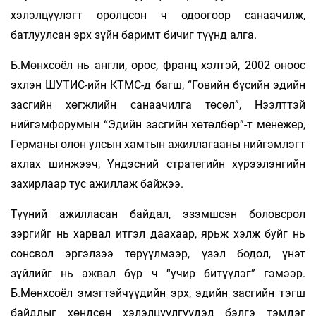
хэлэлцүүлэгт оролцсон ч одоогоор санаачилж,
батлуулсан эрх зүйн баримт бичиг түүнд алга.
Б.Мөнхсоёл нь англи, орос, франц хэлтэй, 2002 оноос
эх­лэн ШУТИС-ийн КТМС-д багш, “Говийн бүсийн эдийн
засгийн хөгж­лийн санаачилга төсөл”, Нээлттэй
нийгэмфорумын “Эдийн засгийн хөтөлбөр”-т менежер,
Германы олон улсын хам­тын ажил­лагааны нийгэмлэгт
ахлах шинжээч, Үндэсний ст­рате­гийн хү­рээлэнгийн
захирлаар тус ажиллаж байжээ.
Түүний ажилласан байдал, эзэмшсэн боловсрол
зэргийг нь хар­вал итгэл даахаар, ярьж хэлж буйг нь
сонсвол эргэлзээ тө­рүүл­мээр, үзэл бодол, үнэт
зүйлийг нь ажвал бүр ч “учир битүү­лэг” гэ­мээр.
Б.Мөнхсоёл эмэгтэйчүүдийн эрх, эдийн зас­гийн тэгш
байдлыг хөндсөн хэлэлцүүлгүүдэд бэлгэ тэмдэг