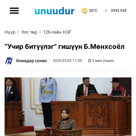
30°C
3593.93
$
Нүүр
Улс төр
126-гийн НЭГ
“Учир битүүлэг” гишүүн Б.Мөнхсоёл
Өнөөдөр сонин
2026-03-02 11:00
3 мин унших