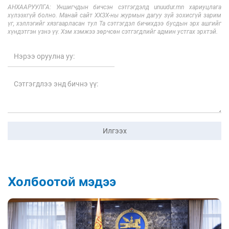
АНХААРУУЛГА: Уншигчдын бичсэн сэтгэгдэлд unuudur.mn хариуцлага
хүлээхгүй болно. Манай сайт ХХЗХ-ны журмын дагуу зүй зохисгүй зарим
үг, хэллэгийг хязгаарласан тул Та сэтгэгдэл бичихдээ бусдын эрх ашгийг
хүндэтгэн үзнэ үү. Хэм хэмжээ зөрчсөн сэтгэгдлийг админ устгах эрхтэй.
Илгээх
Холбоотой мэдээ