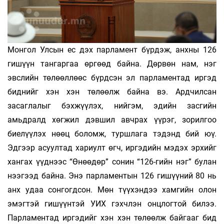
Монгол Улсын ес дэх парламент бүрдэж, анхны 126
гишүүн тангаргаа өргөөд байна. Дөрвөн нам, нэг
эвслийн төлөөллөөс бүрдсэн эл парламентад иргэд
биднийг хэн хэн төлөөлж байна вэ. Ардчилсан
засаглалыг бэхжүүлэх, нийгэм, эдийн засгийн
амьдралд хөгжил дэвшил авчрах үүрэг, зорилгоо
биелүүлэх нөөц боломж, туршлага тэдэнд бий юү.
Эдгээр асуултад хариулт өгч, иргэдийн мэдэх эрхийг
хангах үүднээс “Өнөөдөр” сонин “126-гийн нэг” булан
нээгээд байна. Энэ парламентын 126 гишүүний 80 нь
анх удаа сонгогдсон. Мөн түү­­­­­­хэндээ хамгийн олон
эмэгтэй гишүүнтэй УИХ гэхчлэн онцлогтой билээ.
Парламентад иргэдийг хэн хэн төлөөлж байгааг бид