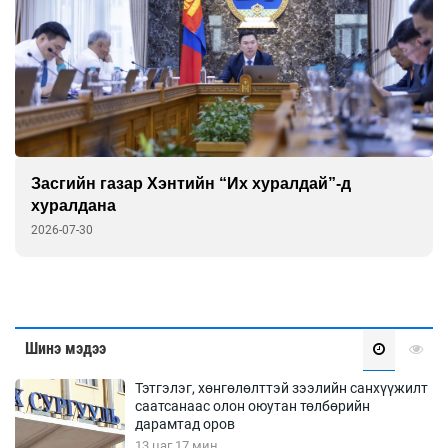
Засгийн газар Хэнтийн “Их хуралдай”-д
хуралдана
2026-07-30
Шинэ мэдээ
Тэтгэлэг, хөнгөлөлттэй зээлийн санхүүжилт
саатсанаас олон оюутан төлбөрийн
дарамтад оров
13 цаг 17 мин