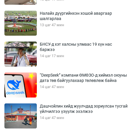
Налайх дүүргийнхэн хошой аваргаар
шалгарлаа
13 цаг 47 мин
БНСУ-д хэт халсны улмаас 19 хүн нас
баржээ
14 цаг 17 мин
“DeepSeek” компани ӨМӨЗО-д хиймэл оюуны
дата төв байгуулахаар төлөвлөж байна
14 цаг 47 мин
Дашчойлин хийд жуулчдад зориулсан тусгай
үйлчилгээ үзүүлж эхэлжээ
14 цаг 47 мин