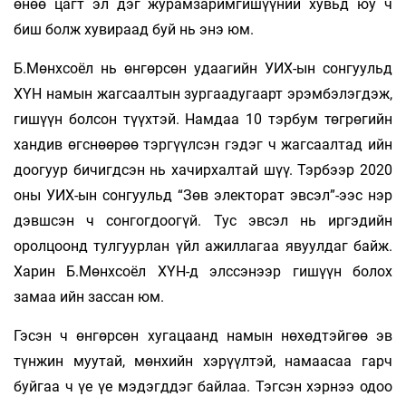
өнөө цагт эл дэг журамзаримгишүүний хувьд юу ч
биш болж хувираад буй нь энэ юм.
Б.Мөнхсоёл нь өнгөрсөн удаагийн УИХ-ын сон­гуульд
ХҮН намын жагсаалтын зургаадугаарт эрэм­бэ­лэг­дэж,
гишүүн болсон түүхтэй. Намдаа 10 тэрбум төгрө­гийн
хандив өгс­нөөрөө тэргүүлсэн гэдэг ч жагсаалтад ийн
доо­гуур бичигд­сэн нь хачирхалтай шүү. Тэрбээр 2020
оны УИХ-ын сон­гуульд “Зөв электорат эвсэл”-ээс нэр
дэвшсэн ч сон­гогдоогүй. Тус эвсэл нь иргэдийн
оролцоонд тулгуурлан үйл ажилла­гаа явуул­даг байж.
Харин Б.Мөнхсоёл ХҮН-д элс­сэнээр гишүүн бо­лох
замаа ийн зассан юм.
Гэсэн ч өнгөрсөн хугацаанд намын нөхөдтэйгөө эв
түнжин муутай, мөнхийн хэрүүлтэй, намаасаа гарч
буйгаа ч үе үе мэдэгддэг байлаа. Тэгсэн хэрнээ одоо