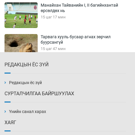
Манайхан Тайванийн I, II багийнхантай
өрсөлдөх нь
15 цаг 17 мин
Тарвага хууль бусаар агнах зөрчил
буурсангүй
15 цаг 47 мин
РЕДАКЦЫН ЁС ЗҮЙ
Х.Улам-Өрнөх байр урагшилж, долоод
жагсжээ
16 цаг 17 мин
Редакцын ёс зүй
СУРТАЛЧИЛГАА БАЙРШУУЛАХ
Ж.Лхагвабат өсвөр үеийнхний ДАШТ-ийг
дэнсэлнэ
Үнийн санал харах
16 цаг 47 мин
ХАЯГ
Иран тэсэж үлдсэн ч удаан хугацаанд хүнд