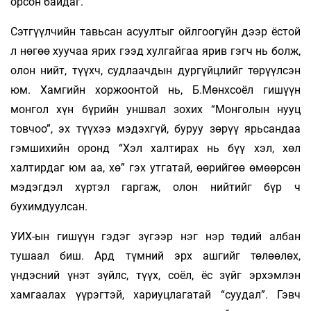
орсон байдаг.
Сэтгүүлчийн тавьсан асуултыг ойлгоогүйн дээр ёстой
л нө­гөө хуучаа ярих гээд хулгайгаа ярив гэгч нь болж,
олон нийт, түүхч, судлаачдын дургүйцлийг төрүүлсэн
юм. Хамгийн хор­жоонтой нь, Б.Мөнхсоёл гишүүн
монгол хүн бүрийн унш­вал зохих “Монголын нууц
товчоо”, эх түүхээ мэдэхгүй, буруу зөрүү ярьсандаа
гэмшихийн оронд “Хэл халтирах нь бүү хэл, хөл
халтирдаг юм аа, хө” гэх утгатай, өөрийгөө өмөөрсөн
мэ­дэг­дэл хүртэл гаргаж, олон нийтийг бүр ч
бухимдуулсан.
УИХ-ын гишүүн гэдэг зүгээр нэг нэр төдий албан
тушаал биш. Ард түмний эрх ашгийг төлөөлөх,
үндэсний үнэт зүйлс, түүх, соёл, ёс зүйг эрхэмлэн
хамгаалах үүрэгтэй, хариуц­лагатай “суудал”. Гэвч