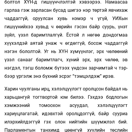
болтол ХҮН-д ги­шүүнчлэлтэй хэвээрээ. Намаасаа
гарлаа гэж зарласан бусад шигээ нэр төртэй явчихаж
чаддаггүй, оруулсан хувь нэмэр ч үгүй, УИХын
гишүүнийхээ хувьд ч өөрийн гэсэн байр суурь, үнэт
зүйл, үзэл баримтлалгүй. Ёстой л нөгөө дондогмаа
хүүхэлдэй ая­тай унаж ч өгдөггүй, босож чаддаггүй
нэгэн бололтой. Уг нь ХҮН хү­мүүнлэг, эрх чөлөөний
үзэл санааг баримтлагч, хүний эрх, эрх чөлөө, эв
нэгдэл, тэгш боломж бүтээх үндсэн зарчимтай ч тэр­
бээр үргэлж энэ бүхний эсрэг “тэмцэлдэж” ирэв.
Харин чуулганы ирц, хэлэлцүүлэгт оролцсон байдал нь
харьцангуй тогтвортой юм билээ. Гэхдээ бодлогын
хэмжээний томоохон асуудал, хэлэлцүүлэгт
хариуцлагатай, идэвхтэй оролцдоггүй, байр сууриа
илэрхийлдэггүй гэх олон нийтийн шүүмжлэл бий.
Парламентын танхимд цөөнгүй хуу­лийн төслийн