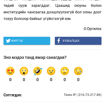
төдий сууж ха­рагд­даг. Цаа­шид оюуны болон
институцийн чансаа­гаа дээш­лүү­лэх­гүй бол олны доог
тохуу болсоор байхыг үгүйсгэхгүй юм.
О.Оргилох
ЖИРГЭХ
ХУВААЛЦАХ
Энэ мэдээ танд ямар санагдав?
0
0
0
0
0
0
Сэтгэгдэл:
Таны IP: (216.73.217.86)