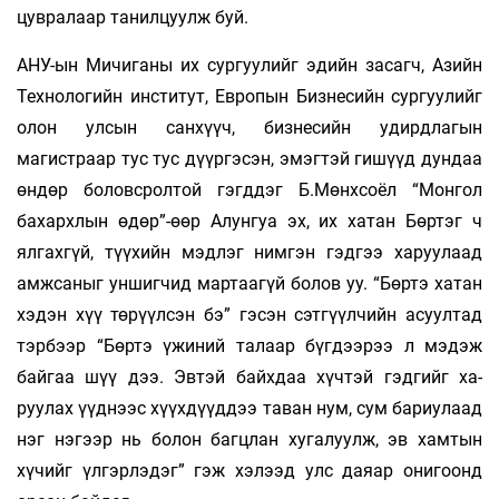
цувралаар танилцуулж буй.
АНУ-ын Мичиганы их сургуулийг эдийн засагч, Азийн
Тех­нологийн институт, Европын Бизнесийн сургуулийг
олон ул­сын санхүүч, бизнесийн удирдлагын
магистраар тус тус дүүр­гэсэн, эмэгтэй гишүүд дундаа
өндөр боловсролтой гэгддэг Б.Мөнхсоёл “Монгол
бахарх­лын өдөр”-өөр Алунгуа эх, их хатан Бөр­тэг ч
ялгахгүй, түүхийн мэдлэг нимгэн гэдгээ харуулаад
амжсаныг ун­шиг­чид мартаагүй болов уу. “Бөртэ хатан
хэдэн хүү төрүүлсэн бэ” гэ­сэн сэтгүүлчийн асуултад
тэрбээр “Бөртэ үжиний та­лаар бүгдээрээ л мэ­дэж
байгаа шүү дээ. Эвтэй байх­даа хүчтэй гэдгийг ха­
руулах үүднээс хүүхдүүддээ таван нум, сум бариу­лаад
нэг нэгээр нь бо­лон багцлан хуга­луулж, эв хамтын
хүчийг үлгэр­лэдэг” гэж хэлээд улс даяар онигоонд